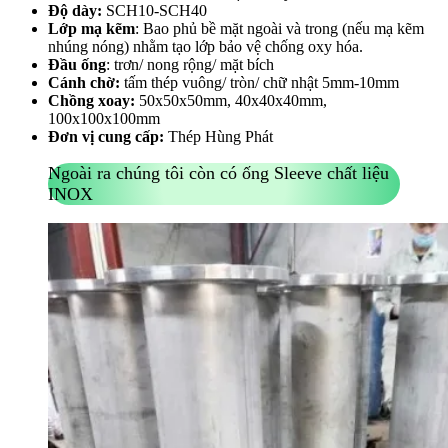
Độ dày:
SCH10-SCH40
Lớp mạ kẽm
: Bao phủ bề mặt ngoài và trong (nếu mạ kẽm
nhúng nóng) nhằm tạo lớp bảo vệ chống oxy hóa.
Đầu ống
: trơn/ nong rộng/ mặt bích
Cánh chờ:
tấm thép vuông/ tròn/ chữ nhật 5mm-10mm
Chồng xoay:
50x50x50mm, 40x40x40mm,
100x100x100mm
Đơn vị cung cấp:
Thép Hùng Phát
Ngoài ra chúng tôi còn có ống Sleeve chất liệu
INOX