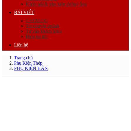
Khớp nối & phụ kiện đường ống
BÀI VIẾT
CATALOG
Tin chuyên ngành
Tư vấn khách hàng
Blog tin tức
Liên hệ
Trang chủ
Phụ Kiện Thép
PHỤ KIỆN HÀN