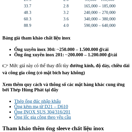
33.7
2.8
165,000 – 185,000
48.3
3.2
240,000 – 270,000
60.3
3.6
340,000 – 380,000
88.9
4.0
590,000 – 640,000
Bảng giá tham khảo chất liệu inox
Ống xuyên inox 304:
~
250.000 – 1.500.000 ₫/cái
Ống ống xuyên inox 201:
~
200.000 – 1.200.000 ₫/cái
👉 Mức giá này có thể thay đổi tùy
đường kính, độ dày, chiều dài
và công gia công (có mặt bích hay không)
Xem thêm quy cách và thông số các mặt hàng khác cung ứng
bởi Thép Hùng Phát tại đây
Thép ống đúc nhập khẩu
Ống kẽm mạ từ D21 – D610
Ống INOX SUS 304/316/201
Ống lốc gia công theo yêu cầu
Tham khảo thêm ống sleeve chất liệu inox