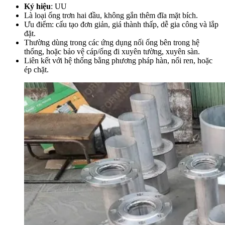
Ký hiệu
: UU
Là loại ống trơn hai đầu, không gắn thêm đĩa mặt bích.
Ưu điểm: cấu tạo đơn giản, giá thành thấp, dễ gia công và lắp
đặt.
Thường dùng trong các ứng dụng nối ống bên trong hệ
thống, hoặc bảo vệ cáp/ống đi xuyên tường, xuyên sàn.
Liên kết với hệ thống bằng phương pháp hàn, nối ren, hoặc
ép chặt.