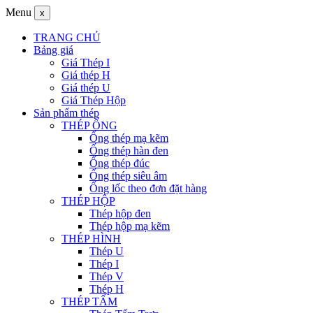
Menu
x
TRANG CHỦ
Bảng giá
Giá Thép I
Giá thép H
Giá thép U
Giá Thép Hộp
Sản phẩm thép
THÉP ỐNG
Ống thép mạ kẽm
Ống thép hàn đen
Ống thép đúc
Ống thép siêu âm
Ống lốc theo đơn đặt hàng
THÉP HỘP
Thép hộp đen
Thép hộp mạ kẽm
THÉP HÌNH
Thép U
Thép I
Thép V
Thép H
THÉP TẤM