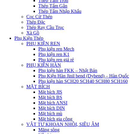
Thép Tấm Trơn
Thép Tấm Gân
Thép Tấm Nhập Khẩu
Cọc Cừ Thép
Thép Đặc
Thép Ray Cầu Trục
Xà Gồ
Phụ Kiện Thép
PHỤ KIỆN REN
Phụ kiện ren Mech
Phụ kiện ren K1
Phụ kiện ren giá rẻ
PHỤ KIỆN HÀN
Phụ kiện hàn FKK – Nhật Bản
Phụ Kiện Hàn Jinil bend (Dybend) – Hàn Quốc
Phụ kiện hàn SCH20 SCH40 SCH80 SCH160
MẶT BÍCH
Mặt bích JIS
Mặt bích BS
Mặt bích ANSI
Mặt bích DIN
Mặt bích mù
Mặt bích gia công
VẬT TƯ KHOAN NHỒI, SIÊU ÂM
Măng sông