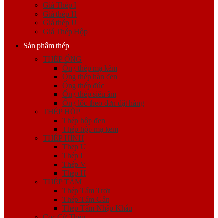
Giá Thép I
Giá thép H
Giá thép U
Giá Thép Hộp
Sản phẩm thép
THÉP ỐNG
Ống thép mạ kẽm
Ống thép hàn đen
Ống thép đúc
Ống thép siêu âm
Ống lốc theo đơn đặt hàng
THÉP HỘP
Thép hộp đen
Thép hộp mạ kẽm
THÉP HÌNH
Thép U
Thép I
Thép V
Thép H
THÉP TẤM
Thép Tấm Trơn
Thép Tấm Gân
Thép Tấm Nhập Khẩu
Cọc Cừ Thép