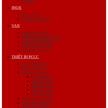
Cóc nối
INOX
ỐNG INOX
PHỤ KIỆN INOX
VAN
Van ren Minh Hòa
Van ren Giacomini – Italy
Van mặt bích Shin Yi
Van gang hàn Quốc
Van gang Đài Loan
THIẾT BỊ PCCC
Ống Thép PCCC
Bình chữa cháy
Thiết bị báo cháy
Còi báo cháy
Đầu báo khói
Đầu báo nhiệt
Đèn báo phòng
Nút báo cháy
Đầu phun chữa cháy
Trung tâm báo cháy
Van công nghiệp