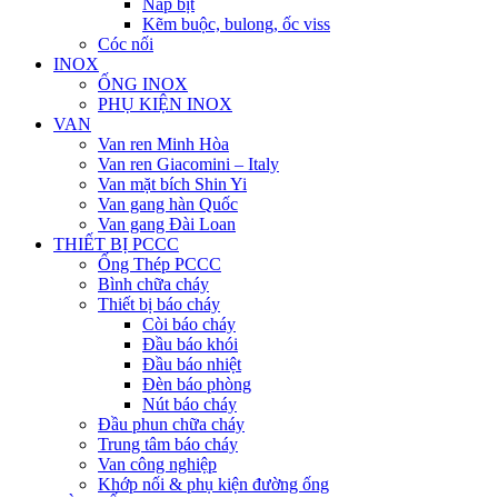
Nắp bịt
Kẽm buộc, bulong, ốc viss
Cóc nối
INOX
ỐNG INOX
PHỤ KIỆN INOX
VAN
Van ren Minh Hòa
Van ren Giacomini – Italy
Van mặt bích Shin Yi
Van gang hàn Quốc
Van gang Đài Loan
THIẾT BỊ PCCC
Ống Thép PCCC
Bình chữa cháy
Thiết bị báo cháy
Còi báo cháy
Đầu báo khói
Đầu báo nhiệt
Đèn báo phòng
Nút báo cháy
Đầu phun chữa cháy
Trung tâm báo cháy
Van công nghiệp
Khớp nối & phụ kiện đường ống