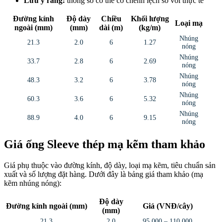
Lưu ý rằng:
thông số có thể có chênh lệch so với thực tế
Đường kính
Độ dày
Chiều
Khối lượng
Loại mạ
ngoài (mm)
(mm)
dài (m)
(kg/m)
Nhúng
21.3
2.0
6
1.27
nóng
Nhúng
33.7
2.8
6
2.69
nóng
Nhúng
48.3
3.2
6
3.78
nóng
Nhúng
60.3
3.6
6
5.32
nóng
Nhúng
88.9
4.0
6
9.15
nóng
Giá ống Sleeve thép mạ kẽm tham khảo
Giá phụ thuộc vào đường kính, độ dày, loại mạ kẽm, tiêu chuẩn sản
xuất và số lượng đặt hàng. Dưới đây là bảng giá tham khảo (mạ
kẽm nhúng nóng):
Độ dày
Đường kính ngoài (mm)
Giá (VNĐ/cây)
(mm)
21.3
2.0
95,000 – 110,000