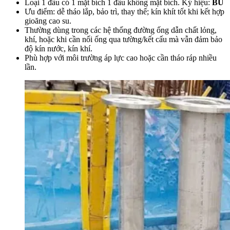
Loại 1 đầu có 1 mặt bích 1 đầu không mặt bích. Ký hiệu:
BU
Ưu điểm: dễ tháo lắp, bảo trì, thay thế; kín khít tốt khi kết hợp
gioăng cao su.
Thường dùng trong các hệ thống đường ống dẫn chất lỏng,
khí, hoặc khi cần nối ống qua tường/kết cấu mà vẫn đảm bảo
độ kín nước, kín khí.
Phù hợp với môi trường áp lực cao hoặc cần tháo ráp nhiều
lần.