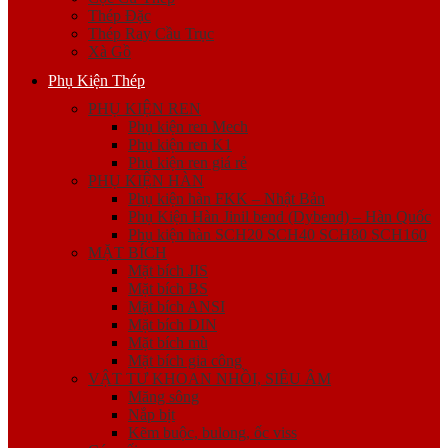
Thép Đặc
Thép Ray Cầu Trục
Xà Gồ
Phụ Kiện Thép
PHỤ KIỆN REN
Phụ kiện ren Mech
Phụ kiện ren K1
Phụ kiện ren giá rẻ
PHỤ KIỆN HÀN
Phụ kiện hàn FKK – Nhật Bản
Phụ Kiện Hàn Jinil bend (Dybend) – Hàn Quốc
Phụ kiện hàn SCH20 SCH40 SCH80 SCH160
MẶT BÍCH
Mặt bích JIS
Mặt bích BS
Mặt bích ANSI
Mặt bích DIN
Mặt bích mù
Mặt bích gia công
VẬT TƯ KHOAN NHỒI, SIÊU ÂM
Măng sông
Nắp bịt
Kẽm buộc, bulong, ốc viss