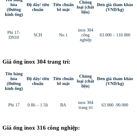
Chủng
hóa
Độ dày/ tiêu
Tiêu chuẩn
Đơn giá tham khảo
loại (chất
(Đường
chuẩn
bề mặt
(VND/kg)
liệu)
kính ống)
inox 304
Phi 17-
SCH
No.1
công
63.000 – 110.000
DN10
nghiệp
Giá ống inox 304 trang trí:
Tên hàng
Chủng
hóa
Độ dày/ tiêu
Tiêu chuẩn
Đơn giá tham khảo
loại (chất
(Đường
chuẩn
bề mặt
(VND/kg)
liệu)
kính ống)
inox 304
Phi 17
0.8li – 1.5li
BA
63.000 -90.000
trang trí
Giá ống inox 316 công nghiệp: