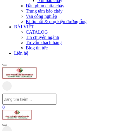
Nút báo cháy
Đầu phun chữa cháy
Trung tâm báo cháy
Van công nghiệp
Khớp nối & phụ kiện đường ống
BÀI VIẾT
CATALOG
Tin chuyên ngành
Tư vấn khách hàng
Blog tin tức
Liên hệ
0