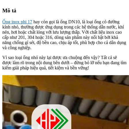
Mô tả
Ống inox phi 17
hay còn gọi là ống DN10, là loại ống có đường
kính nhỏ, thường được ứng dụng trong các hệ thống dẫn nước, khí
nén, hơi hoặc chất lỏng với lưu lượng thấp. Với chất liệu inox cao
cấp như 201, 304 hoặc 316, dòng sản phẩm này nổi bật bởi khả
năng chống gỉ sét, độ bền cao, chịu áp tốt, phù hợp cho cả dân dụng
và công nghiệp.
Vì sao loại ống nhỏ này lại được ưa chuộng đến vậy? Tất cả sẽ
được làm rõ trong nội dung bên dưới – đừng bỏ lỡ nếu bạn đang tìm
kiếm giải pháp hiệu quả, tiết kiệm và bền vững!