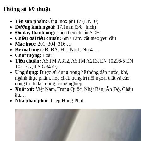
Thông số kỹ thuật
Tên sản phẩm:
Ống inox phi 17 (DN10)
Đường kính ngoài:
17.1mm (3/8″ inch)
Độ dày thành ống:
Theo tiêu chuẩn SCH
Chiều dài tiêu chuẩn:
6m / 12m/ cắt theo yêu cầu
Mác inox:
201, 304, 316,…
Bề mặt ống:
2B, BA, HL, No.1, No.4,…
Chất lượng:
Loại 1
Tiêu chuẩn:
ASTM A312, ASTM A213, EN 10216-5 EN
10217-7, JIS G3459,…
Ứng dụng:
Được sử dụng trong hệ thống dẫn nước, khí,
ngành thực phẩm, hóa chất, trang trí nội ngoại thất và các
công trình dân dụng, công nghiệp.
Xuất xứ:
Việt Nam, Trung Quốc, Nhật Bản, Ấn Độ, Châu
âu,…
Nhà phân phối:
Thép Hùng Phát