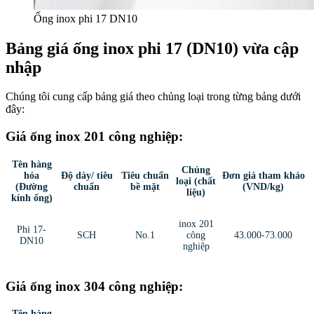
Ống inox phi 17 DN10
Bảng giá ống inox phi 17 (DN10) vừa cập
nhập
Chúng tôi cung cấp bảng giá theo chủng loại trong từng bảng dưới
đây:
Giá ống inox 201 công nghiệp:
Tên hàng
Chủng
hóa
Độ dày/ tiêu
Tiêu chuẩn
Đơn giá tham khảo
loại (chất
(Đường
chuẩn
bề mặt
(VND/kg)
liệu)
kính ống)
inox 201
Phi 17-
SCH
No.1
công
43.000-73.000
DN10
nghiệp
Giá ống inox 304 công nghiệp:
Tên hàng