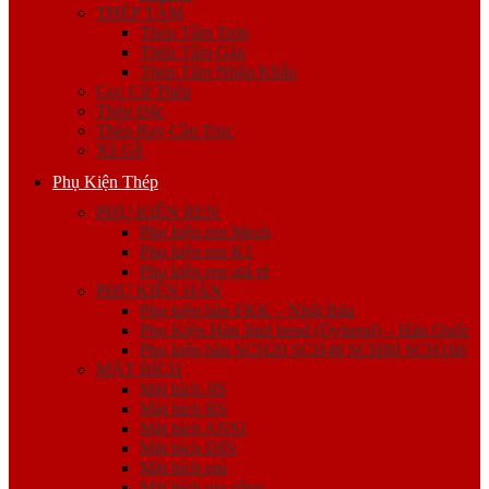
THÉP TẤM
Thép Tấm Trơn
Thép Tấm Gân
Thép Tấm Nhập Khẩu
Cọc Cừ Thép
Thép Đặc
Thép Ray Cầu Trục
Xà Gồ
Phụ Kiện Thép
PHỤ KIỆN REN
Phụ kiện ren Mech
Phụ kiện ren K1
Phụ kiện ren giá rẻ
PHỤ KIỆN HÀN
Phụ kiện hàn FKK – Nhật Bản
Phụ Kiện Hàn Jinil bend (Dybend) – Hàn Quốc
Phụ kiện hàn SCH20 SCH40 SCH80 SCH160
MẶT BÍCH
Mặt bích JIS
Mặt bích BS
Mặt bích ANSI
Mặt bích DIN
Mặt bích mù
Mặt bích gia công