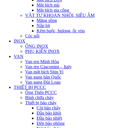
Mặt bích mù
Mặt bích gia công
VẬT TƯ KHOAN NHỒI, SIÊU ÂM
Măng sông
Nắp bịt
Kẽm buộc, bulong, ốc viss
Cóc nối
INOX
ỐNG INOX
PHỤ KIỆN INOX
VAN
Van ren Minh Hòa
Van ren Giacomini – Italy
Van mặt bích Shin Yi
Van gang hàn Quốc
Van gang Đài Loan
THIẾT BỊ PCCC
Ống Thép PCCC
Bình chữa cháy
Thiết bị báo cháy
Còi báo cháy
Đầu báo khói
Đầu báo nhiệt
Đèn báo phòng