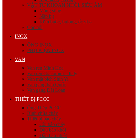
VẬT TƯ KHOAN NHỒI, SIÊU ÂM
Măng sông
Nắp bịt
Kẽm buộc, bulong, ốc viss
Cóc nối
INOX
ỐNG INOX
PHỤ KIỆN INOX
VAN
Van ren Minh Hòa
Van ren Giacomini – Italy
Van mặt bích Shin Yi
Van gang hàn Quốc
Van gang Đài Loan
THIẾT BỊ PCCC
Ống Thép PCCC
Bình chữa cháy
Thiết bị báo cháy
Còi báo cháy
Đầu báo khói
Đầu báo nhiệt