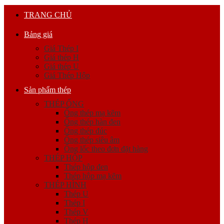
TRANG CHỦ
Bảng giá
Giá Thép I
Giá thép H
Giá thép U
Giá Thép Hộp
Sản phẩm thép
THÉP ỐNG
Ống thép mạ kẽm
Ống thép hàn đen
Ống thép đúc
Ống thép siêu âm
Ống lốc theo đơn đặt hàng
THÉP HỘP
Thép hộp đen
Thép hộp mạ kẽm
THÉP HÌNH
Thép U
Thép I
Thép V
Thép H