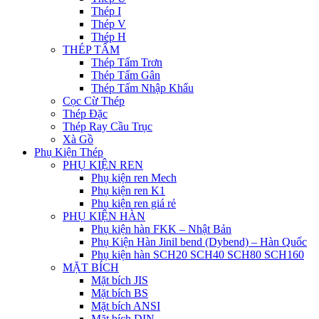
Thép I
Thép V
Thép H
THÉP TẤM
Thép Tấm Trơn
Thép Tấm Gân
Thép Tấm Nhập Khẩu
Cọc Cừ Thép
Thép Đặc
Thép Ray Cầu Trục
Xà Gồ
Phụ Kiện Thép
PHỤ KIỆN REN
Phụ kiện ren Mech
Phụ kiện ren K1
Phụ kiện ren giá rẻ
PHỤ KIỆN HÀN
Phụ kiện hàn FKK – Nhật Bản
Phụ Kiện Hàn Jinil bend (Dybend) – Hàn Quốc
Phụ kiện hàn SCH20 SCH40 SCH80 SCH160
MẶT BÍCH
Mặt bích JIS
Mặt bích BS
Mặt bích ANSI
Mặt bích DIN