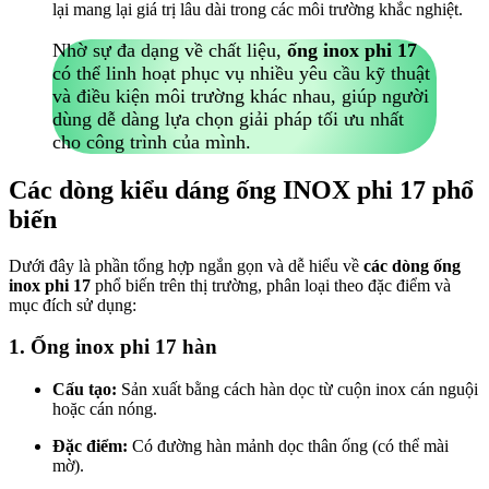
lại mang lại giá trị lâu dài trong các môi trường khắc nghiệt.
Nhờ sự đa dạng về chất liệu,
ống inox phi 17
có thể linh hoạt phục vụ nhiều yêu cầu kỹ thuật
và điều kiện môi trường khác nhau, giúp người
dùng dễ dàng lựa chọn giải pháp tối ưu nhất
cho công trình của mình.
Các dòng kiểu dáng ống INOX phi 17 phổ
biến
Dưới đây là phần tổng hợp ngắn gọn và dễ hiểu về
các dòng ống
inox phi 17
phổ biến trên thị trường, phân loại theo đặc điểm và
mục đích sử dụng:
1. Ống inox phi 17 hàn
Cấu tạo:
Sản xuất bằng cách hàn dọc từ cuộn inox cán nguội
hoặc cán nóng.
Đặc điểm:
Có đường hàn mảnh dọc thân ống (có thể mài
mờ).