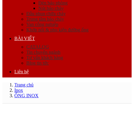
Đèn báo phòng
Nút báo cháy
Đầu phun chữa cháy
Trung tâm báo cháy
Van công nghiệp
Khớp nối & phụ kiện đường ống
BÀI VIẾT
CATALOG
Tin chuyên ngành
Tư vấn khách hàng
Blog tin tức
Liên hệ
Trang chủ
Inox
ỐNG INOX