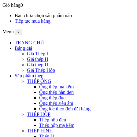
Giỏ hàng
0
Bạn chưa chọn sản phẩm nào
Tiếp tục mua hàng
Menu
x
TRANG CHỦ
Bảng giá
Giá Thép I
Giá thép H
Giá thép U
Giá Thép Hộp
Sản phẩm thép
THÉP ỐNG
Ống thép mạ kẽm
Ống thép hàn đen
Ống thép đúc
Ống thép siêu âm
Ống lốc theo đơn đặt hàng
THÉP HỘP
Thép hộp đen
Thép hộp mạ kẽm
THÉP HÌNH
Thép U