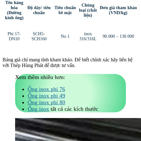
Tên hàng
Chủng
hóa
Độ dày/ tiêu
Tiêu chuẩn
Đơn giá tham khảo
loại (chất
(Đường
chuẩn
bề mặt
(VND/kg)
liệu)
kính ống)
Phi 17-
SCH5-
inox
No.1
90.000 – 130.000
DN10
SCH160
316/316L
Bảng giá chỉ mang tính kham khảo. Để biết chính xác hãy liên hệ
với Thép Hùng Phát để được tư vấn.
Xem thêm nhiều hơn:
Ống inox phi 76
Ống inox phi 49
Ống inox phi 80
Ống inox
tất cả các kích thước