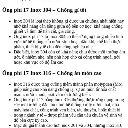
Ống phi 17 Inox 304 – Chống gỉ tốt
Inox 304 là loại thép không gỉ được ưa chuộng nhất hiện nay
nhờ khả năng cân bằng giữa độ bền cơ học, khả năng chống
gỉ sét và tính dễ hàn cắt, gia công.
Ống inox phi 17 từ inox 304 có thể sử dụng trong nhiều lĩnh
vực: từ hệ thống cấp nước sinh hoạt, dẫn khí, chế biến thực
phẩm, thiết bị y tế cho đến công nghiệp nhẹ.
Đặc biệt, inox 304 còn có khả năng chịu được môi trường ẩm
ướt, ô nhiễm nhẹ, nên phù hợp cho cả công trình ngoài trời
hoặc khu vực có độ ẩm cao.
Ống phi 17 Inox 316 – Chống ăn mòn cao
Inox 316 được tăng cường thêm thành phần molypden (Mo),
giúp nâng cao khả năng chống lại sự ăn mòn từ hóa chất
mạnh, nước muối, axit và môi trường biển.
Ống inox phi 17 bằng inox 316 thường được ứng dụng trong
các môi trường đặc thù như: hệ thống xử lý nước thải, nhà
máy hóa chất, công trình ven biển, tàu thuyền, hoặc thiết bị
trong ngành y tế – dược phẩm yêu cầu tiêu chuẩn vệ sinh và
độ bền cực kỳ cao.
Mặc dù giá thành cao hơn inox 201 và 304, nhưng inox 316