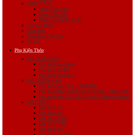
THÉP TẤM
Thép Tấm Trơn
Thép Tấm Gân
Thép Tấm Nhập Khẩu
Cọc Cừ Thép
Thép Đặc
Thép Ray Cầu Trục
Xà Gồ
Phụ Kiện Thép
PHỤ KIỆN REN
Phụ kiện ren Mech
Phụ kiện ren K1
Phụ kiện ren giá rẻ
PHỤ KIỆN HÀN
Phụ kiện hàn FKK – Nhật Bản
Phụ Kiện Hàn Jinil bend (Dybend) – Hàn Quốc
Phụ kiện hàn SCH20 SCH40 SCH80 SCH160
MẶT BÍCH
Mặt bích JIS
Mặt bích BS
Mặt bích ANSI
Mặt bích DIN
Mặt bích mù
Mặt bích gia công