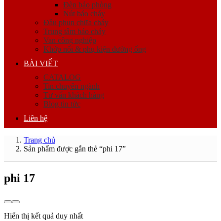
Đèn báo phòng
Nút báo cháy
Đầu phun chữa cháy
Trung tâm báo cháy
Van công nghiệp
Khớp nối & phụ kiện đường ống
BÀI VIẾT
CATALOG
Tin chuyên ngành
Tư vấn khách hàng
Blog tin tức
Liên hệ
Trang chủ
Sản phẩm được gắn thẻ “phi 17”
phi 17
Hiển thị kết quả duy nhất