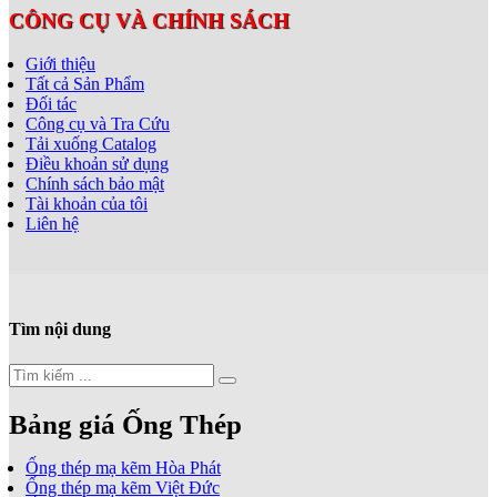
CÔNG CỤ VÀ CHÍNH SÁCH
Giới thiệu
Tất cả Sản Phẩm
Đối tác
Công cụ và Tra Cứu
Tải xuống Catalog
Điều khoản sử dụng
Chính sách bảo mật
Tài khoản của tôi
Liên hệ
Tìm nội dung
Bảng giá Ống Thép
Ống thép mạ kẽm Hòa Phát
Ống thép mạ kẽm Việt Đức