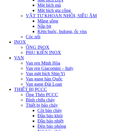
Mặt bích mù
Mặt bích gia công
VẬT TƯ KHOAN NHỒI, SIÊU ÂM
Măng sông
Nắp bịt
Kẽm buộc, bulong, ốc viss
Cóc nối
INOX
ỐNG INOX
PHỤ KIỆN INOX
VAN
Van ren Minh Hòa
Van ren Giacomini – Italy
Van mặt bích Shin Yi
Van gang hàn Quốc
Van gang Đài Loan
THIẾT BỊ PCCC
Ống Thép PCCC
Bình chữa cháy
Thiết bị báo cháy
Còi báo cháy
Đầu báo khói
Đầu báo nhiệt
Đèn báo phòng