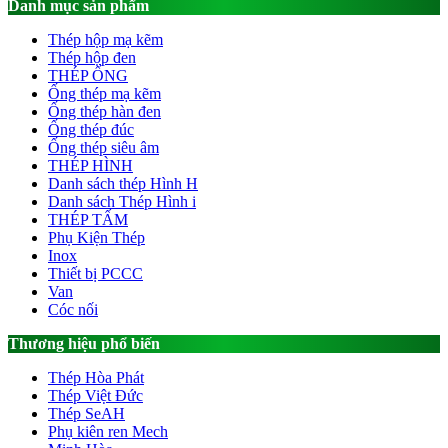
Danh mục sản phẩm
Thép hộp mạ kẽm
Thép hộp đen
THÉP ỐNG
Ống thép mạ kẽm
Ống thép hàn đen
Ống thép đúc
Ống thép siêu âm
THÉP HÌNH
Danh sách thép Hình H
Danh sách Thép Hình i
THÉP TẤM
Phụ Kiện Thép
Inox
Thiết bị PCCC
Van
Cóc nối
Thương hiệu phổ biến
Thép Hòa Phát
Thép Việt Đức
Thép SeAH
Phụ kiên ren Mech