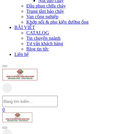
Nút báo cháy
Đầu phun chữa cháy
Trung tâm báo cháy
Van công nghiệp
Khớp nối & phụ kiện đường ống
BÀI VIẾT
CATALOG
Tin chuyên ngành
Tư vấn khách hàng
Blog tin tức
Liên hệ
0