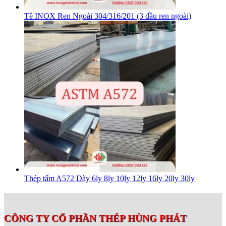
Tê INOX Ren Ngoài 304/316/201 (3 đầu ren ngoài)
Thép tấm A572 Dày 6ly 8ly 10ly 12ly 16ly 20ly 30ly
CÔNG TY CỔ PHẦN THÉP HÙNG PHÁT