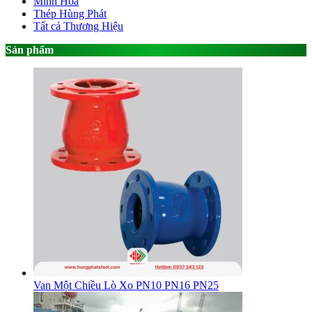
Minh Hòa
Thép Hùng Phát
Tất cả Thương Hiệu
Sản phẩm
Van Một Chiều Lò Xo PN10 PN16 PN25