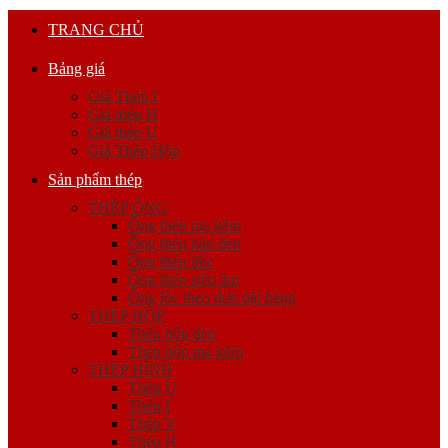
TRANG CHỦ
Bảng giá
Giá Thép I
Giá thép H
Giá thép U
Giá Thép Hộp
Sản phẩm thép
THÉP ỐNG
Ống thép mạ kẽm
Ống thép hàn đen
Ống thép đúc
Ống thép siêu âm
Ống lốc theo đơn đặt hàng
THÉP HỘP
Thép hộp đen
Thép hộp mạ kẽm
THÉP HÌNH
Thép U
Thép I
Thép V
Thép H