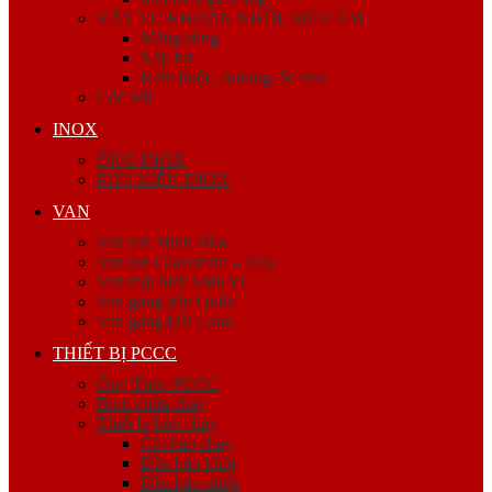
VẬT TƯ KHOAN NHỒI, SIÊU ÂM
Măng sông
Nắp bịt
Kẽm buộc, bulong, ốc viss
Cóc nối
INOX
ỐNG INOX
PHỤ KIỆN INOX
VAN
Van ren Minh Hòa
Van ren Giacomini – Italy
Van mặt bích Shin Yi
Van gang hàn Quốc
Van gang Đài Loan
THIẾT BỊ PCCC
Ống Thép PCCC
Bình chữa cháy
Thiết bị báo cháy
Còi báo cháy
Đầu báo khói
Đầu báo nhiệt