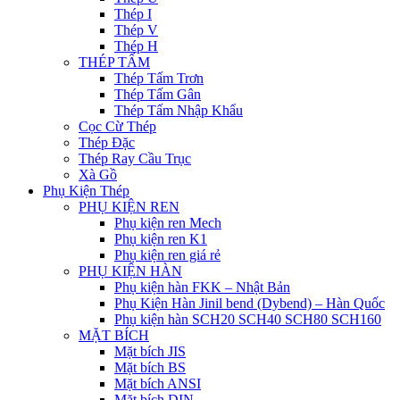
Thép I
Thép V
Thép H
THÉP TẤM
Thép Tấm Trơn
Thép Tấm Gân
Thép Tấm Nhập Khẩu
Cọc Cừ Thép
Thép Đặc
Thép Ray Cầu Trục
Xà Gồ
Phụ Kiện Thép
PHỤ KIỆN REN
Phụ kiện ren Mech
Phụ kiện ren K1
Phụ kiện ren giá rẻ
PHỤ KIỆN HÀN
Phụ kiện hàn FKK – Nhật Bản
Phụ Kiện Hàn Jinil bend (Dybend) – Hàn Quốc
Phụ kiện hàn SCH20 SCH40 SCH80 SCH160
MẶT BÍCH
Mặt bích JIS
Mặt bích BS
Mặt bích ANSI
Mặt bích DIN