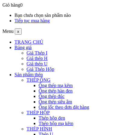
Giỏ hàng
0
Bạn chưa chọn sản phẩm nào
Tiếp tục mua hàng
Menu
x
TRANG CHỦ
Bảng giá
Giá Thép I
Giá thép H
Giá thép U
Giá Thép Hộp
Sản phẩm thép
THÉP ỐNG
Ống thép mạ kẽm
Ống thép hàn đen
Ống thép đúc
Ống thép siêu âm
Ống lốc theo đơn đặt hàng
THÉP HỘP
Thép hộp đen
Thép hộp mạ kẽm
THÉP HÌNH
Thép U