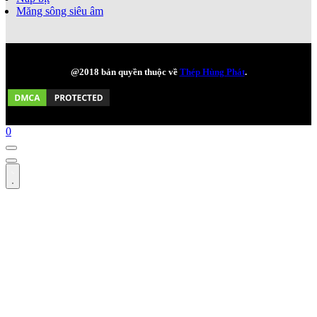
Măng sông siêu âm
@2018 bản quyền thuộc về
Thép Hùng Phát
.
0