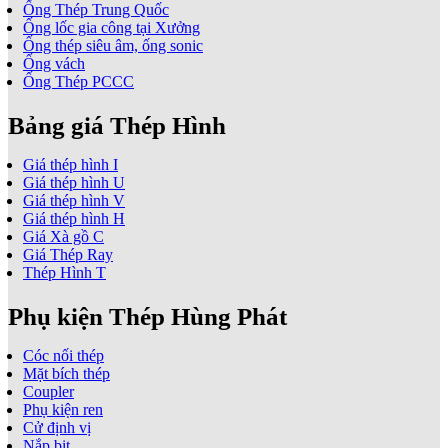
Ống Thép Trung Quốc
Ống lốc gia công tại Xưởng
Ống thép siêu âm, ống sonic
Ống vách
Ống Thép PCCC
Bảng giá Thép Hình
Giá thép hình I
Giá thép hình U
Giá thép hình V
Giá thép hình H
Giá Xà gồ C
Giá Thép Ray
Thép Hình T
Phụ kiện Thép Hùng Phát
Cóc nối thép
Mặt bích thép
Coupler
Phụ kiện ren
Cử định vị
Nắp bịt