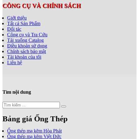
CÔNG CỤ VÀ CHÍNH SÁCH
Giới thiệu
Tất cả Sản Phẩm
Đối tác
Công cụ và Tra Cứu
Tải xuống Catalog
Điều khoản sử dụng
Chính sách bảo mật
Tài khoản của tôi
Liên hệ
Tìm nội dung
Bảng giá Ống Thép
Ống thép mạ kẽm Hòa Phát
Ống thép mạ kẽm Việt Đức