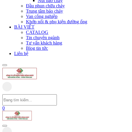
Nút báo cháy
Đầu phun chữa cháy
Trung tâm báo cháy
Van công nghiệp
Khớp nối & phụ kiện đường ống
BÀI VIẾT
CATALOG
Tin chuyên ngành
Tư vấn khách hàng
Blog tin tức
Liên hệ
0