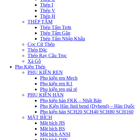
Thép I
Thép V
Thép H
THÉP TẤM
Thép Tấm Trơn
Thép Tấm Gân
Thép Tấm Nhập Khẩu
Cọc Cừ Thép
Thép Đặc
Thép Ray Cầu Trục
Xà Gồ
Phụ Kiện Thép
PHỤ KIỆN REN
Phụ kiện ren Mech
Phụ kiện ren K1
Phụ kiện ren giá rẻ
PHỤ KIỆN HÀN
Phụ kiện hàn FKK – Nhật Bản
Phụ Kiện Hàn Jinil bend (Dybend) – Hàn Quốc
Phụ kiện hàn SCH20 SCH40 SCH80 SCH160
MẶT BÍCH
Mặt bích JIS
Mặt bích BS
Mặt bích ANSI
Mặt bích DIN