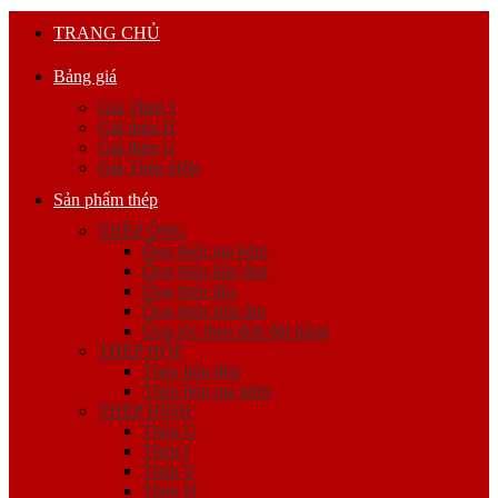
TRANG CHỦ
Bảng giá
Giá Thép I
Giá thép H
Giá thép U
Giá Thép Hộp
Sản phẩm thép
THÉP ỐNG
Ống thép mạ kẽm
Ống thép hàn đen
Ống thép đúc
Ống thép siêu âm
Ống lốc theo đơn đặt hàng
THÉP HỘP
Thép hộp đen
Thép hộp mạ kẽm
THÉP HÌNH
Thép U
Thép I
Thép V
Thép H