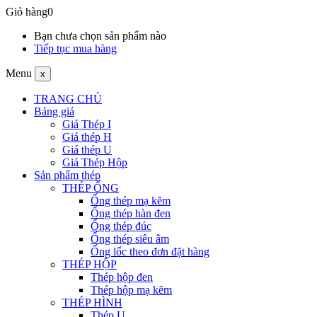
Giỏ hàng
0
Bạn chưa chọn sản phẩm nào
Tiếp tục mua hàng
Menu
x
TRANG CHỦ
Bảng giá
Giá Thép I
Giá thép H
Giá thép U
Giá Thép Hộp
Sản phẩm thép
THÉP ỐNG
Ống thép mạ kẽm
Ống thép hàn đen
Ống thép đúc
Ống thép siêu âm
Ống lốc theo đơn đặt hàng
THÉP HỘP
Thép hộp đen
Thép hộp mạ kẽm
THÉP HÌNH
Thép U