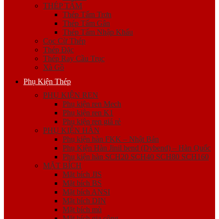
THÉP TẤM
Thép Tấm Trơn
Thép Tấm Gân
Thép Tấm Nhập Khẩu
Cọc Cừ Thép
Thép Đặc
Thép Ray Cầu Trục
Xà Gồ
Phụ Kiện Thép
PHỤ KIỆN REN
Phụ kiện ren Mech
Phụ kiện ren K1
Phụ kiện ren giá rẻ
PHỤ KIỆN HÀN
Phụ kiện hàn FKK – Nhật Bản
Phụ Kiện Hàn Jinil bend (Dybend) – Hàn Quốc
Phụ kiện hàn SCH20 SCH40 SCH80 SCH160
MẶT BÍCH
Mặt bích JIS
Mặt bích BS
Mặt bích ANSI
Mặt bích DIN
Mặt bích mù
Mặt bích gia công