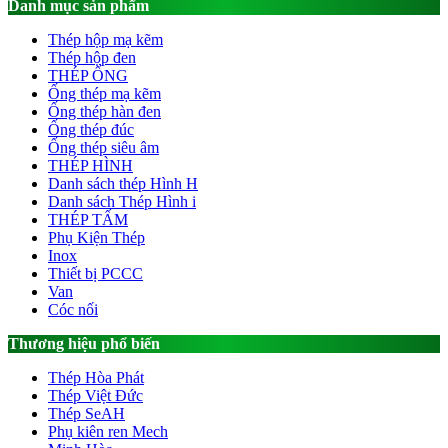
Danh mục sản phẩm
Thép hộp mạ kẽm
Thép hộp đen
THÉP ỐNG
Ống thép mạ kẽm
Ống thép hàn đen
Ống thép đúc
Ống thép siêu âm
THÉP HÌNH
Danh sách thép Hình H
Danh sách Thép Hình i
THÉP TẤM
Phụ Kiện Thép
Inox
Thiết bị PCCC
Van
Cóc nối
Thương hiệu phổ biến
Thép Hòa Phát
Thép Việt Đức
Thép SeAH
Phụ kiên ren Mech