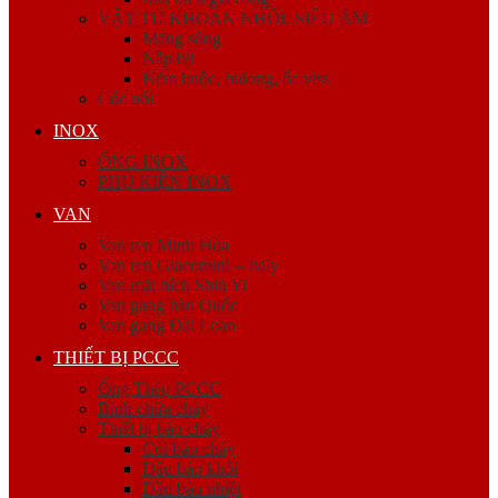
VẬT TƯ KHOAN NHỒI, SIÊU ÂM
Măng sông
Nắp bịt
Kẽm buộc, bulong, ốc viss
Cóc nối
INOX
ỐNG INOX
PHỤ KIỆN INOX
VAN
Van ren Minh Hòa
Van ren Giacomini – Italy
Van mặt bích Shin Yi
Van gang hàn Quốc
Van gang Đài Loan
THIẾT BỊ PCCC
Ống Thép PCCC
Bình chữa cháy
Thiết bị báo cháy
Còi báo cháy
Đầu báo khói
Đầu báo nhiệt