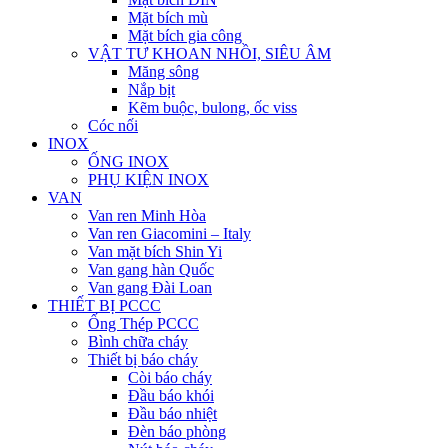
Mặt bích mù
Mặt bích gia công
VẬT TƯ KHOAN NHỒI, SIÊU ÂM
Măng sông
Nắp bịt
Kẽm buộc, bulong, ốc viss
Cóc nối
INOX
ỐNG INOX
PHỤ KIỆN INOX
VAN
Van ren Minh Hòa
Van ren Giacomini – Italy
Van mặt bích Shin Yi
Van gang hàn Quốc
Van gang Đài Loan
THIẾT BỊ PCCC
Ống Thép PCCC
Bình chữa cháy
Thiết bị báo cháy
Còi báo cháy
Đầu báo khói
Đầu báo nhiệt
Đèn báo phòng