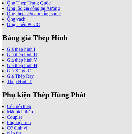
Ống Thép Trung Quốc
Ống lốc gia công tại Xưởng
Ống thép siêu âm, ống sonic
Ống vách
Ống Thép PCCC
Bảng giá Thép Hình
Giá thép hình I
Giá thép hình U
Giá thép hình V
Giá thép hình H
Giá Xà gồ C
Giá Thép Ray
Thép Hình T
Phụ kiện Thép Hùng Phát
Cóc nối thép
Mặt bích thép
Coupler
Phụ kiện ren
Cử định vị
Nắp bịt