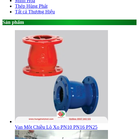
Minh Hòa
Thép Hùng Phát
Tất cả Thương Hiệu
Sản phẩm
Van Một Chiều Lò Xo PN10 PN16 PN25