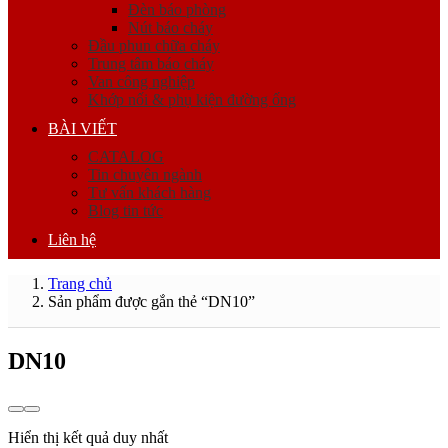
Đèn báo phòng
Nút báo cháy
Đầu phun chữa cháy
Trung tâm báo cháy
Van công nghiệp
Khớp nối & phụ kiện đường ống
BÀI VIẾT
CATALOG
Tin chuyên ngành
Tư vấn khách hàng
Blog tin tức
Liên hệ
Trang chủ
Sản phẩm được gắn thẻ “DN10”
DN10
Hiển thị kết quả duy nhất