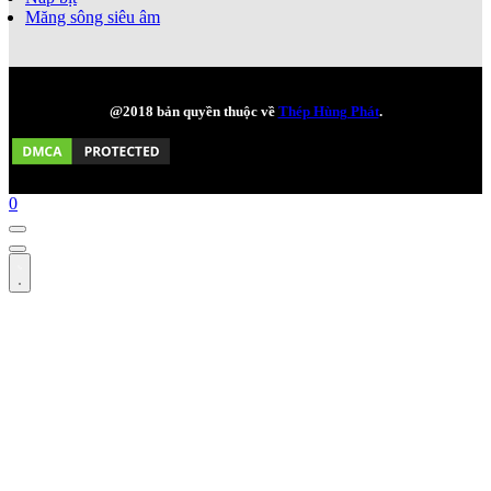
Măng sông siêu âm
@2018 bản quyền thuộc về
Thép Hùng Phát
.
0