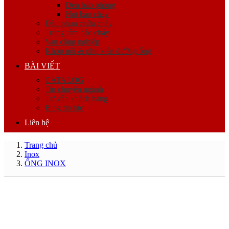
Đèn báo phòng
Nút báo cháy
Đầu phun chữa cháy
Trung tâm báo cháy
Van công nghiệp
Khớp nối & phụ kiện đường ống
BÀI VIẾT
CATALOG
Tin chuyên ngành
Tư vấn khách hàng
Blog tin tức
Liên hệ
Trang chủ
Inox
ỐNG INOX