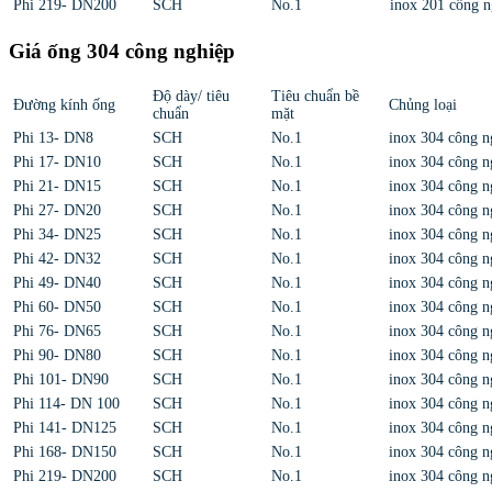
Phi 219- DN200
SCH
No.1
inox 201 công n
Giá ống 304 công nghiệp
Độ dày/ tiêu
Tiêu chuẩn bề
Đường kính ống
Chủng loại
chuẩn
mặt
Phi 13- DN8
SCH
No.1
inox 304 công n
Phi 17- DN10
SCH
No.1
inox 304 công n
Phi 21- DN15
SCH
No.1
inox 304 công n
Phi 27- DN20
SCH
No.1
inox 304 công n
Phi 34- DN25
SCH
No.1
inox 304 công n
Phi 42- DN32
SCH
No.1
inox 304 công n
Phi 49- DN40
SCH
No.1
inox 304 công n
Phi 60- DN50
SCH
No.1
inox 304 công n
Phi 76- DN65
SCH
No.1
inox 304 công n
Phi 90- DN80
SCH
No.1
inox 304 công n
Phi 101- DN90
SCH
No.1
inox 304 công n
Phi 114- DN 100
SCH
No.1
inox 304 công n
Phi 141- DN125
SCH
No.1
inox 304 công n
Phi 168- DN150
SCH
No.1
inox 304 công n
Phi 219- DN200
SCH
No.1
inox 304 công n