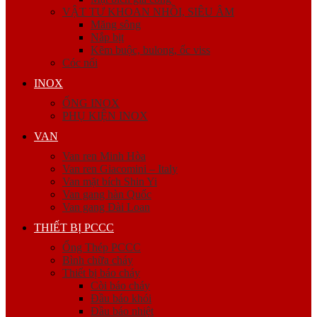
VẬT TƯ KHOAN NHỒI, SIÊU ÂM
Măng sông
Nắp bịt
Kẽm buộc, bulong, ốc viss
Cóc nối
INOX
ỐNG INOX
PHỤ KIỆN INOX
VAN
Van ren Minh Hòa
Van ren Giacomini – Italy
Van mặt bích Shin Yi
Van gang hàn Quốc
Van gang Đài Loan
THIẾT BỊ PCCC
Ống Thép PCCC
Bình chữa cháy
Thiết bị báo cháy
Còi báo cháy
Đầu báo khói
Đầu báo nhiệt