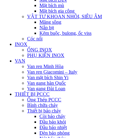
Mặt bích mù
Mặt bích gia công
VẬT TƯ KHOAN NHỒI, SIÊU ÂM
Măng sông
Nắp bịt
Kẽm buộc, bulong, ốc viss
Cóc nối
INOX
ỐNG INOX
PHỤ KIỆN INOX
VAN
Van ren Minh Hòa
Van ren Giacomini – Italy
Van mặt bích Shin Yi
Van gang hàn Quốc
Van gang Đài Loan
THIẾT BỊ PCCC
Ống Thép PCCC
Bình chữa cháy
Thiết bị báo cháy
Còi báo cháy
Đầu báo khói
Đầu báo nhiệt
Đèn báo phòng