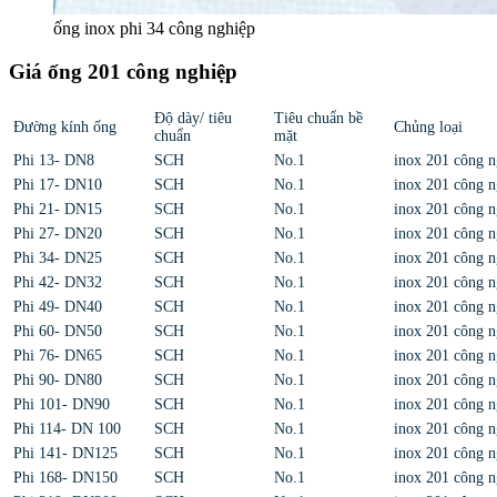
ống inox phi 34 công nghiệp
Giá ống 201 công nghiệp
Độ dày/ tiêu
Tiêu chuẩn bề
Đường kính ống
Chủng loại
chuẩn
mặt
Phi 13- DN8
SCH
No.1
inox 201 công n
Phi 17- DN10
SCH
No.1
inox 201 công n
Phi 21- DN15
SCH
No.1
inox 201 công n
Phi 27- DN20
SCH
No.1
inox 201 công n
Phi 34- DN25
SCH
No.1
inox 201 công n
Phi 42- DN32
SCH
No.1
inox 201 công n
Phi 49- DN40
SCH
No.1
inox 201 công n
Phi 60- DN50
SCH
No.1
inox 201 công n
Phi 76- DN65
SCH
No.1
inox 201 công n
Phi 90- DN80
SCH
No.1
inox 201 công n
Phi 101- DN90
SCH
No.1
inox 201 công n
Phi 114- DN 100
SCH
No.1
inox 201 công n
Phi 141- DN125
SCH
No.1
inox 201 công n
Phi 168- DN150
SCH
No.1
inox 201 công n