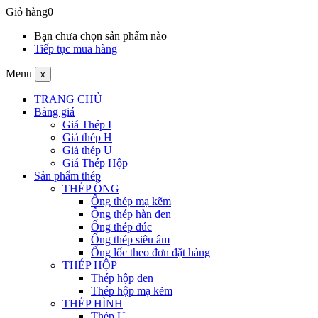
Giỏ hàng
0
Bạn chưa chọn sản phẩm nào
Tiếp tục mua hàng
Menu
x
TRANG CHỦ
Bảng giá
Giá Thép I
Giá thép H
Giá thép U
Giá Thép Hộp
Sản phẩm thép
THÉP ỐNG
Ống thép mạ kẽm
Ống thép hàn đen
Ống thép đúc
Ống thép siêu âm
Ống lốc theo đơn đặt hàng
THÉP HỘP
Thép hộp đen
Thép hộp mạ kẽm
THÉP HÌNH
Thép U