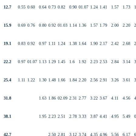
12.7
0.55
0.60
0.64
0.73
0.82
0.90
01.07
1.24
1.41
1.57
1.73
15.9
0.69
0.76
0.80
0.92
01.03
1.14
1.36
1.57
1.79
2.00
2.20
19.1
0.83
0.92
0.97
1.11
1.24
1.38
1.64
1.90
2.17
2.42
2.68
22.2
0.97
01.07
1.13
1.29
1.45
1.6
1.92
2.23
2.53
2.84
3.14
25.4
1.11
1.22
1.30
1.48
1.66
1.84
2.20
2.56
2.91
3.26
3.61
31.8
1.63
1.86
02.09
2.31
2.77
3.22
3.67
4.11
4.56
38.1
1.95
2.23
2.51
2.78
3.33
3.87
4.41
4.95
5.49
42.7
2.50
2.81
3.12
3.74
4.35
4.96
5.56
6.17