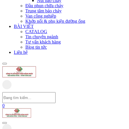
Nút báo cháy
Đầu phun chữa cháy
Trung tâm báo cháy
Van công nghiệp
Khớp nối & phụ kiện đường ống
BÀI VIẾT
CATALOG
Tin chuyên ngành
Tư vấn khách hàng
Blog tin tức
Liên hệ
0