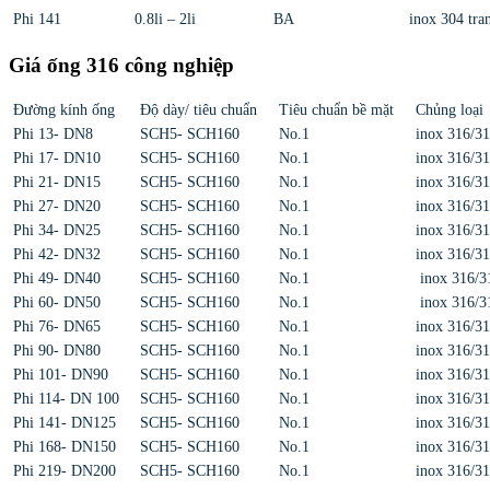
Phi 141
0.8li – 2li
BA
inox 304 tran
Giá ống 316 công nghiệp
Đường kính ống
Độ dày/ tiêu chuẩn
Tiêu chuẩn bề mặt
Chủng loại
Phi 13- DN8
SCH5- SCH160
No.1
inox 316/3
Phi 17- DN10
SCH5- SCH160
No.1
inox 316/3
Phi 21- DN15
SCH5- SCH160
No.1
inox 316/3
Phi 27- DN20
SCH5- SCH160
No.1
inox 316/3
Phi 34- DN25
SCH5- SCH160
No.1
inox 316/3
Phi 42- DN32
SCH5- SCH160
No.1
inox 316/3
Phi 49- DN40
SCH5- SCH160
No.1
inox 316/3
Phi 60- DN50
SCH5- SCH160
No.1
inox 316/3
Phi 76- DN65
SCH5- SCH160
No.1
inox 316/3
Phi 90- DN80
SCH5- SCH160
No.1
inox 316/3
Phi 101- DN90
SCH5- SCH160
No.1
inox 316/3
Phi 114- DN 100
SCH5- SCH160
No.1
inox 316/3
Phi 141- DN125
SCH5- SCH160
No.1
inox 316/3
Phi 168- DN150
SCH5- SCH160
No.1
inox 316/3
Phi 219- DN200
SCH5- SCH160
No.1
inox 316/3