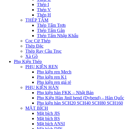
Thép I
Thép V
Thép H
THÉP TẤM
Thép Tấm Trơn
Thép Tấm Gân
Thép Tấm Nhập Khẩu
Cọc Cừ Thép
Thép Đặc
Thép Ray Cầu Trục
Xà Gồ
Phụ Kiện Thép
PHỤ KIỆN REN
Phụ kiện ren Mech
Phụ kiện ren K1
Phụ kiện ren giá rẻ
PHỤ KIỆN HÀN
Phụ kiện hàn FKK – Nhật Bản
Phụ Kiện Hàn Jinil bend (Dybend) – Hàn Quốc
Phụ kiện hàn SCH20 SCH40 SCH80 SCH160
MẶT BÍCH
Mặt bích JIS
Mặt bích BS
Mặt bích ANSI
Mặt bích DIN