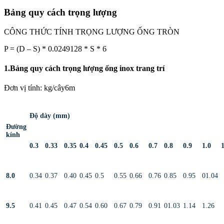
Bảng quy cách trọng lượng
CÔNG THỨC TÍNH TRỌNG LƯỢNG ỐNG TRÒN
P = (D – S) * 0.0249128 * S * 6
1.Bảng quy cách trọng lượng ống inox trang trí
Đơn vị tính: kg/cây6m
Độ dày (mm)
Đường
kính
0.3
0.33
0.35
0.4
0.45
0.5
0.6
0.7
0.8
0.9
1.0
1
8.0
0.34
0.37
0.40
0.45
0.5
0.55
0.66
0.76
0.85
0.95
01.04
9.5
0.41
0.45
0.47
0.54
0.60
0.67
0.79
0.91
01.03
1.14
1.26