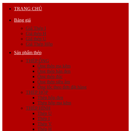
TRANG CHỦ
Bảng giá
Giá Thép I
Giá thép H
Giá thép U
Giá Thép Hộp
Sản phẩm thép
THÉP ỐNG
Ống thép mạ kẽm
Ống thép hàn đen
Ống thép đúc
Ống thép siêu âm
Ống lốc theo đơn đặt hàng
THÉP HỘP
Thép hộp đen
Thép hộp mạ kẽm
THÉP HÌNH
Thép U
Thép I
Thép V
Thép H