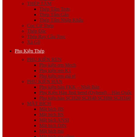
THÉP TẤM
Thép Tấm Trơn
Thép Tấm Gân
Thép Tấm Nhập Khẩu
Cọc Cừ Thép
Thép Đặc
Thép Ray Cầu Trục
Xà Gồ
Phụ Kiện Thép
PHỤ KIỆN REN
Phụ kiện ren Mech
Phụ kiện ren K1
Phụ kiện ren giá rẻ
PHỤ KIỆN HÀN
Phụ kiện hàn FKK – Nhật Bản
Phụ Kiện Hàn Jinil bend (Dybend) – Hàn Quốc
Phụ kiện hàn SCH20 SCH40 SCH80 SCH160
MẶT BÍCH
Mặt bích JIS
Mặt bích BS
Mặt bích ANSI
Mặt bích DIN
Mặt bích mù
Mặt bích gia công