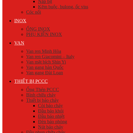
Nắp bịt
Kẽm buộc, bulong, ốc viss
Cóc nối
INOX
ỐNG INOX
PHỤ KIỆN INOX
VAN
Van ren Minh Hòa
Van ren Giacomini – Italy
Van mặt bích Shin Yi
Van gang hàn Quốc
Van gang Đài Loan
THIẾT BỊ PCCC
Ống Thép PCCC
Bình chữa cháy
Thiết bị báo cháy
Còi báo cháy
Đầu báo khói
Đầu báo nhiệt
Đèn báo phòng
Nút báo cháy
Đầu phun chữa cháy