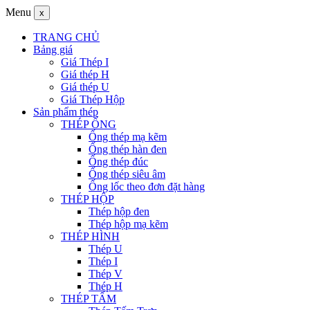
Menu
x
TRANG CHỦ
Bảng giá
Giá Thép I
Giá thép H
Giá thép U
Giá Thép Hộp
Sản phẩm thép
THÉP ỐNG
Ống thép mạ kẽm
Ống thép hàn đen
Ống thép đúc
Ống thép siêu âm
Ống lốc theo đơn đặt hàng
THÉP HỘP
Thép hộp đen
Thép hộp mạ kẽm
THÉP HÌNH
Thép U
Thép I
Thép V
Thép H
THÉP TẤM