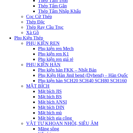
Thép Tấm Trơn
Thép Tấm Gân
Thép Tấm Nhập Khẩu
Cọc Cừ Thép
Thép Đặc
Thép Ray Cầu Trục
Xà Gồ
Phụ Kiện Thép
PHỤ KIỆN REN
Phụ kiện ren Mech
Phụ kiện ren K1
Phụ kiện ren giá rẻ
PHỤ KIỆN HÀN
Phụ kiện hàn FKK – Nhật Bản
Phụ Kiện Hàn Jinil bend (Dybend) – Hàn Quốc
Phụ kiện hàn SCH20 SCH40 SCH80 SCH160
MẶT BÍCH
Mặt bích JIS
Mặt bích BS
Mặt bích ANSI
Mặt bích DIN
Mặt bích mù
Mặt bích gia công
VẬT TƯ KHOAN NHỒI, SIÊU ÂM
Măng sông