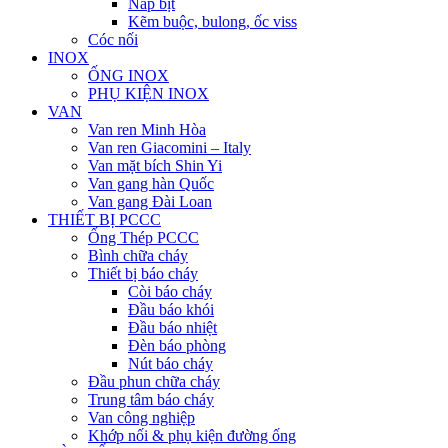
Nắp bịt
Kẽm buộc, bulong, ốc viss
Cóc nối
INOX
ỐNG INOX
PHỤ KIỆN INOX
VAN
Van ren Minh Hòa
Van ren Giacomini – Italy
Van mặt bích Shin Yi
Van gang hàn Quốc
Van gang Đài Loan
THIẾT BỊ PCCC
Ống Thép PCCC
Bình chữa cháy
Thiết bị báo cháy
Còi báo cháy
Đầu báo khói
Đầu báo nhiệt
Đèn báo phòng
Nút báo cháy
Đầu phun chữa cháy
Trung tâm báo cháy
Van công nghiệp
Khớp nối & phụ kiện đường ống