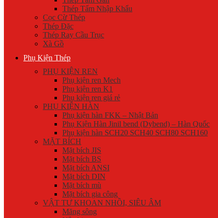
Thép Tấm Nhập Khẩu
Cọc Cừ Thép
Thép Đặc
Thép Ray Cầu Trục
Xà Gồ
Phụ Kiện Thép
PHỤ KIỆN REN
Phụ kiện ren Mech
Phụ kiện ren K1
Phụ kiện ren giá rẻ
PHỤ KIỆN HÀN
Phụ kiện hàn FKK – Nhật Bản
Phụ Kiện Hàn Jinil bend (Dybend) – Hàn Quốc
Phụ kiện hàn SCH20 SCH40 SCH80 SCH160
MẶT BÍCH
Mặt bích JIS
Mặt bích BS
Mặt bích ANSI
Mặt bích DIN
Mặt bích mù
Mặt bích gia công
VẬT TƯ KHOAN NHỒI, SIÊU ÂM
Măng sông