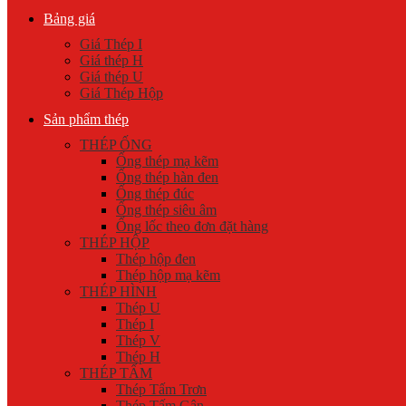
Bảng giá
Giá Thép I
Giá thép H
Giá thép U
Giá Thép Hộp
Sản phẩm thép
THÉP ỐNG
Ống thép mạ kẽm
Ống thép hàn đen
Ống thép đúc
Ống thép siêu âm
Ống lốc theo đơn đặt hàng
THÉP HỘP
Thép hộp đen
Thép hộp mạ kẽm
THÉP HÌNH
Thép U
Thép I
Thép V
Thép H
THÉP TẤM
Thép Tấm Trơn
Thép Tấm Gân