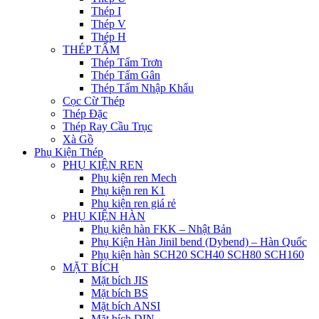
Thép I
Thép V
Thép H
THÉP TẤM
Thép Tấm Trơn
Thép Tấm Gân
Thép Tấm Nhập Khẩu
Cọc Cừ Thép
Thép Đặc
Thép Ray Cầu Trục
Xà Gồ
Phụ Kiện Thép
PHỤ KIỆN REN
Phụ kiện ren Mech
Phụ kiện ren K1
Phụ kiện ren giá rẻ
PHỤ KIỆN HÀN
Phụ kiện hàn FKK – Nhật Bản
Phụ Kiện Hàn Jinil bend (Dybend) – Hàn Quốc
Phụ kiện hàn SCH20 SCH40 SCH80 SCH160
MẶT BÍCH
Mặt bích JIS
Mặt bích BS
Mặt bích ANSI
Mặt bích DIN