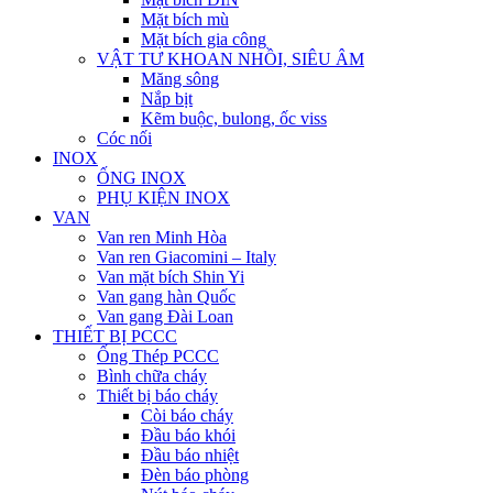
Mặt bích mù
Mặt bích gia công
VẬT TƯ KHOAN NHỒI, SIÊU ÂM
Măng sông
Nắp bịt
Kẽm buộc, bulong, ốc viss
Cóc nối
INOX
ỐNG INOX
PHỤ KIỆN INOX
VAN
Van ren Minh Hòa
Van ren Giacomini – Italy
Van mặt bích Shin Yi
Van gang hàn Quốc
Van gang Đài Loan
THIẾT BỊ PCCC
Ống Thép PCCC
Bình chữa cháy
Thiết bị báo cháy
Còi báo cháy
Đầu báo khói
Đầu báo nhiệt
Đèn báo phòng