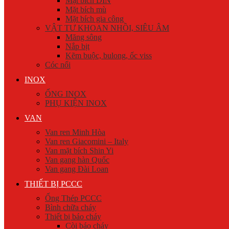
Mặt bích DIN
Mặt bích mù
Mặt bích gia công
VẬT TƯ KHOAN NHỒI, SIÊU ÂM
Măng sông
Nắp bịt
Kẽm buộc, bulong, ốc viss
Cóc nối
INOX
ỐNG INOX
PHỤ KIỆN INOX
VAN
Van ren Minh Hòa
Van ren Giacomini – Italy
Van mặt bích Shin Yi
Van gang hàn Quốc
Van gang Đài Loan
THIẾT BỊ PCCC
Ống Thép PCCC
Bình chữa cháy
Thiết bị báo cháy
Còi báo cháy