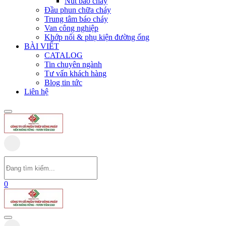
Nút báo cháy
Đầu phun chữa cháy
Trung tâm báo cháy
Van công nghiệp
Khớp nối & phụ kiện đường ống
BÀI VIẾT
CATALOG
Tin chuyên ngành
Tư vấn khách hàng
Blog tin tức
Liên hệ
0