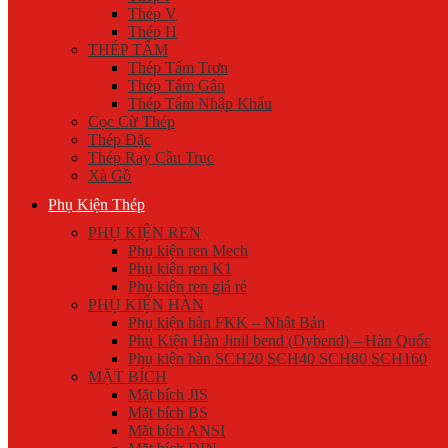
Thép V
Thép H
THÉP TẤM
Thép Tấm Trơn
Thép Tấm Gân
Thép Tấm Nhập Khẩu
Cọc Cừ Thép
Thép Đặc
Thép Ray Cầu Trục
Xà Gồ
Phụ Kiện Thép
PHỤ KIỆN REN
Phụ kiện ren Mech
Phụ kiện ren K1
Phụ kiện ren giá rẻ
PHỤ KIỆN HÀN
Phụ kiện hàn FKK – Nhật Bản
Phụ Kiện Hàn Jinil bend (Dybend) – Hàn Quốc
Phụ kiện hàn SCH20 SCH40 SCH80 SCH160
MẶT BÍCH
Mặt bích JIS
Mặt bích BS
Mặt bích ANSI