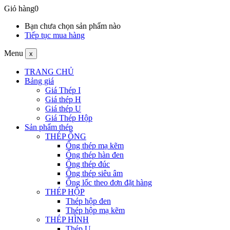
Giỏ hàng
0
Bạn chưa chọn sản phẩm nào
Tiếp tục mua hàng
Menu
x
TRANG CHỦ
Bảng giá
Giá Thép I
Giá thép H
Giá thép U
Giá Thép Hộp
Sản phẩm thép
THÉP ỐNG
Ống thép mạ kẽm
Ống thép hàn đen
Ống thép đúc
Ống thép siêu âm
Ống lốc theo đơn đặt hàng
THÉP HỘP
Thép hộp đen
Thép hộp mạ kẽm
THÉP HÌNH
Thép U