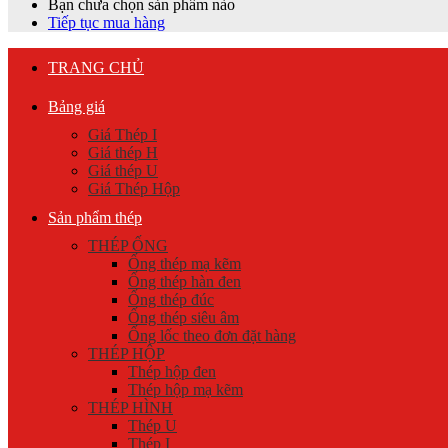
Bạn chưa chọn sản phẩm nào
Tiếp tục mua hàng
TRANG CHỦ
Bảng giá
Giá Thép I
Giá thép H
Giá thép U
Giá Thép Hộp
Sản phẩm thép
THÉP ỐNG
Ống thép mạ kẽm
Ống thép hàn đen
Ống thép đúc
Ống thép siêu âm
Ống lốc theo đơn đặt hàng
THÉP HỘP
Thép hộp đen
Thép hộp mạ kẽm
THÉP HÌNH
Thép U
Thép I