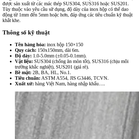
được sản xuất từ các mác thép SUS304, SUS316 hoặc SUS201.
Tùy thuộc vào yêu cầu sử dụng, độ dày của inox hộp có thể dao
động từ 1mm đến 5mm hoặc hơn, đáp ứng các tiêu chuẩn kỹ thuật
khắt khe.
Thông số kỹ thuật
Tên hàng hóa:
inox hộp 150×150
Quy cách
:
150x150mm, dài 6m.
Độ dày
:
1.0-5.0mm (±0.05-0.1mm).
Vật liệu
:
SUS304 (chống ăn mòn tốt), SUS316 (chịu môi
trường khắc nghiệt), SUS201 (giá rẻ).
Bề mặt
:
2B, BA, HL, No.1.
Tiêu chuẩn
:
ASTM A554, JIS G3446, TCVN.
Xuất xứ:
hàng Việt Nam, hàng nhập khẩu….