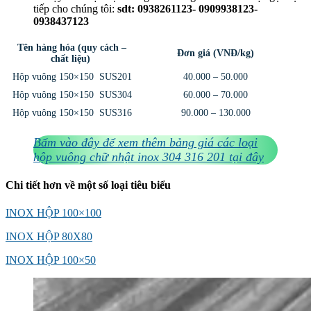
tiếp cho chúng tôi:
sdt: 0938261123- 0909938123-
0938437123
Tên hàng hóa (quy cách –
Đơn giá (VNĐ/kg)
chất liệu)
Hộp vuông 150×150 SUS201
40.000 – 50.000
Hộp vuông 150×150 SUS304
60.000 – 70.000
Hộp vuông 150×150 SUS316
90.000 – 130.000
Bấm vào đây để xem thêm bảng giá các loại
hộp vuông chữ nhật inox 304 316 201 tại đây
Chi tiết hơn về một số loại tiêu biểu
INOX HỘP 100×100
INOX HỘP 80X80
INOX HỘP 100×50