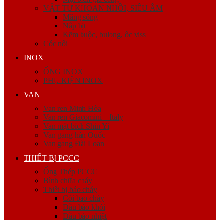
VẬT TƯ KHOAN NHỒI, SIÊU ÂM
Măng sông
Nắp bịt
Kẽm buộc, bulong, ốc viss
Cóc nối
INOX
ỐNG INOX
PHỤ KIỆN INOX
VAN
Van ren Minh Hòa
Van ren Giacomini – Italy
Van mặt bích Shin Yi
Van gang hàn Quốc
Van gang Đài Loan
THIẾT BỊ PCCC
Ống Thép PCCC
Bình chữa cháy
Thiết bị báo cháy
Còi báo cháy
Đầu báo khói
Đầu báo nhiệt