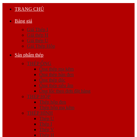
TRANG CHỦ
Bảng giá
Giá Thép I
Giá thép H
Giá thép U
Giá Thép Hộp
Sản phẩm thép
THÉP ỐNG
Ống thép mạ kẽm
Ống thép hàn đen
Ống thép đúc
Ống thép siêu âm
Ống lốc theo đơn đặt hàng
THÉP HỘP
Thép hộp đen
Thép hộp mạ kẽm
THÉP HÌNH
Thép U
Thép I
Thép V
Thép H