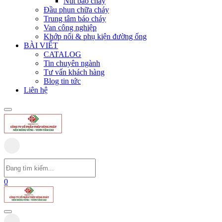
Nút báo cháy
Đầu phun chữa cháy
Trung tâm báo cháy
Van công nghiệp
Khớp nối & phụ kiện đường ống
BÀI VIẾT
CATALOG
Tin chuyên ngành
Tư vấn khách hàng
Blog tin tức
Liên hệ
0