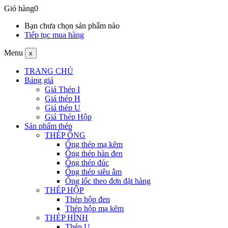
Giỏ hàng
0
Bạn chưa chọn sản phẩm nào
Tiếp tục mua hàng
Menu
x
TRANG CHỦ
Bảng giá
Giá Thép I
Giá thép H
Giá thép U
Giá Thép Hộp
Sản phẩm thép
THÉP ỐNG
Ống thép mạ kẽm
Ống thép hàn đen
Ống thép đúc
Ống thép siêu âm
Ống lốc theo đơn đặt hàng
THÉP HỘP
Thép hộp đen
Thép hộp mạ kẽm
THÉP HÌNH
Thép U