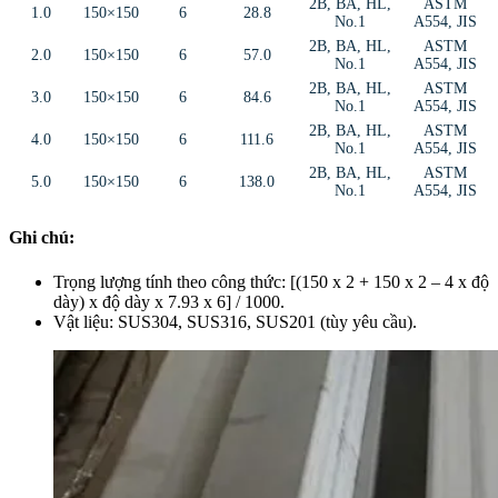
2B, BA, HL,
ASTM
1.0
150×150
6
28.8
No.1
A554, JIS
2B, BA, HL,
ASTM
2.0
150×150
6
57.0
No.1
A554, JIS
2B, BA, HL,
ASTM
3.0
150×150
6
84.6
No.1
A554, JIS
2B, BA, HL,
ASTM
4.0
150×150
6
111.6
No.1
A554, JIS
2B, BA, HL,
ASTM
5.0
150×150
6
138.0
No.1
A554, JIS
Ghi chú
:
Trọng lượng
tính theo công thức: [(150 x 2 + 150 x 2 – 4 x độ
dày) x độ dày x 7.93 x 6] / 1000.
Vật liệu
: SUS304, SUS316, SUS201 (tùy yêu cầu).