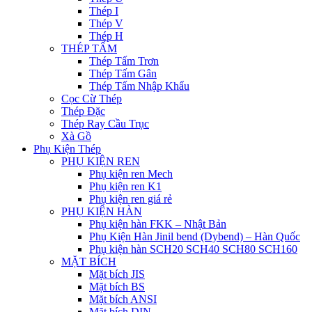
Thép I
Thép V
Thép H
THÉP TẤM
Thép Tấm Trơn
Thép Tấm Gân
Thép Tấm Nhập Khẩu
Cọc Cừ Thép
Thép Đặc
Thép Ray Cầu Trục
Xà Gồ
Phụ Kiện Thép
PHỤ KIỆN REN
Phụ kiện ren Mech
Phụ kiện ren K1
Phụ kiện ren giá rẻ
PHỤ KIỆN HÀN
Phụ kiện hàn FKK – Nhật Bản
Phụ Kiện Hàn Jinil bend (Dybend) – Hàn Quốc
Phụ kiện hàn SCH20 SCH40 SCH80 SCH160
MẶT BÍCH
Mặt bích JIS
Mặt bích BS
Mặt bích ANSI
Mặt bích DIN