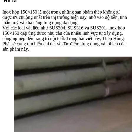
Mô tả
Inox hộp 150×150 là một trong những sản phẩm thép không gỉ
được ưa chuộng nhất trên thị trường hiện nay, nhờ vào độ bền, tính
thẩm mỹ và khả năng ứng dụng đa dạng.
Với các loại vật liệu như SUS304, SUS316 và SUS201, inox hộp
150×150 đáp ứng được nhu cầu của nhiều lĩnh vực từ xây dựng,
công nghiệp đến trang trí nội thất. Trong bài viết này, Thép Hùng
Phát sẽ cùng tìm hiểu chi tiết về đặc điểm, ứng dụng và lợi ích của
sản phẩm này.