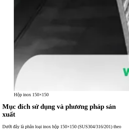
Hộp inox 150×150
Mục đích sử dụng và phương pháp sản
xuất
Dưới
đây
là
phân
loại
inox
hộp
150×150
(SUS304/316/201)
theo