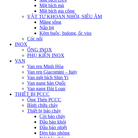
Mặt bích mù
Mặt bích gia công
VẬT TƯ KHOAN NHỒI, SIÊU ÂM
Măng sông
Nắp bịt
Kẽm buộc, bulong, ốc viss
Cóc nối
INOX
ỐNG INOX
PHỤ KIỆN INOX
VAN
Van ren Minh Hòa
Van ren Giacomini – Italy
Van mặt bích Shin Yi
Van gang hàn Quốc
Van gang Đài Loan
THIẾT BỊ PCCC
Ống Thép PCCC
Bình chữa cháy
Thiết bị báo cháy
Còi báo cháy
Đầu báo khói
Đầu báo nhiệt
Đèn báo phòng