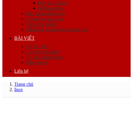
Đèn báo phòng
Nút báo cháy
Đầu phun chữa cháy
Trung tâm báo cháy
Van công nghiệp
Khớp nối & phụ kiện đường ống
BÀI VIẾT
CATALOG
Tin chuyên ngành
Tư vấn khách hàng
Blog tin tức
Liên hệ
Trang chủ
Inox