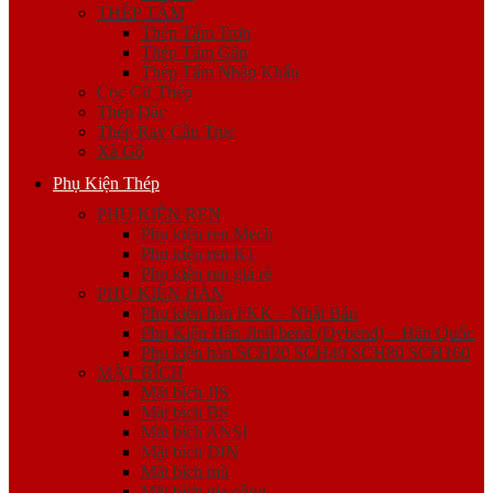
THÉP TẤM
Thép Tấm Trơn
Thép Tấm Gân
Thép Tấm Nhập Khẩu
Cọc Cừ Thép
Thép Đặc
Thép Ray Cầu Trục
Xà Gồ
Phụ Kiện Thép
PHỤ KIỆN REN
Phụ kiện ren Mech
Phụ kiện ren K1
Phụ kiện ren giá rẻ
PHỤ KIỆN HÀN
Phụ kiện hàn FKK – Nhật Bản
Phụ Kiện Hàn Jinil bend (Dybend) – Hàn Quốc
Phụ kiện hàn SCH20 SCH40 SCH80 SCH160
MẶT BÍCH
Mặt bích JIS
Mặt bích BS
Mặt bích ANSI
Mặt bích DIN
Mặt bích mù
Mặt bích gia công