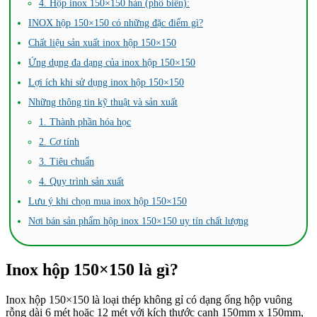
4. Hộp inox 150×150 hàn (phổ biến):
INOX hộp 150×150 có những đặc điểm gì?
Chất liệu sản xuất inox hộp 150×150
Ứng dụng đa dạng của inox hộp 150×150
Lợi ích khi sử dụng inox hộp 150×150
Những thông tin kỹ thuật và sản xuất
1. Thành phần hóa học
2. Cơ tính
3. Tiêu chuẩn
4. Quy trình sản xuất
Lưu ý khi chọn mua inox hộp 150×150
Nơi bán sản phẩm hộp inox 150×150 uy tín chất lượng
Inox hộp 150×150 là gì?
Inox hộp 150×150 là loại thép không gỉ có dạng ống hộp vuông
rỗng dài 6 mét hoặc 12 mét
với kích thước cạnh 150mm x 150mm,