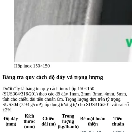
Hộp inox 150×150
Bảng tra quy cách độ dày và trọng lượng
Dưới đây là
bảng tra quy cách inox hộp 150×150
(SUS304/316/201) theo các độ dày 1mm, 2mm, 3mm, 4mm, 5mm,
tính cho chiều dài tiêu chuẩn 6m. Trọng lượng dựa trên tỷ trọng
SUS304 (7.93 g/cm³), áp dụng tương tự cho SUS316/201 với sai số
±2%
Kích
Trọng
Độ dày
Chiều
Bề mặt hoàn
Tiêu
thước
lượng
(mm)
dài (m)
thiện
chuẩn
(mm)
(kg/thanh)