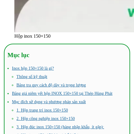
Hộp inox 150×150
Mục lục
Inox hộp 150×150 là gì?
Thông số kỹ thuật
Bảng tra quy cách độ dày và trọng lượng
Bảng giá niêm yết hộp INOX 150×150 tại Thép Hùng Phát
Mục đích sử dụng và phương pháp sản xuất
1. Hộp trang trí inox 150×150
2. Hộp công nghiệp inox 150×150
3. Hộp đúc inox 150×150 (hàng nhập khẩu, ít gặp):