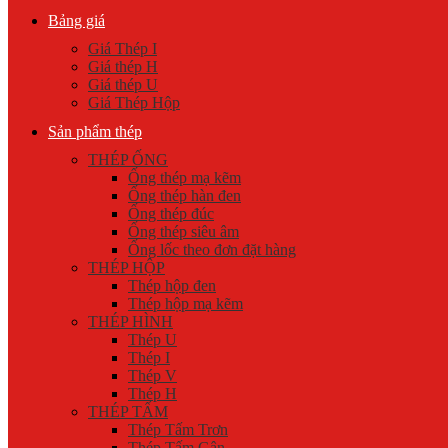
Bảng giá
Giá Thép I
Giá thép H
Giá thép U
Giá Thép Hộp
Sản phẩm thép
THÉP ỐNG
Ống thép mạ kẽm
Ống thép hàn đen
Ống thép đúc
Ống thép siêu âm
Ống lốc theo đơn đặt hàng
THÉP HỘP
Thép hộp đen
Thép hộp mạ kẽm
THÉP HÌNH
Thép U
Thép I
Thép V
Thép H
THÉP TẤM
Thép Tấm Trơn
Thép Tấm Gân