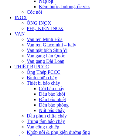
Nắp bịt
Kẽm buộc, bulong, ốc viss
Cóc nối
INOX
ỐNG INOX
PHỤ KIỆN INOX
VAN
Van ren Minh Hòa
Van ren Giacomini – Italy
Van mặt bích Shin Yi
Van gang hàn Quốc
Van gang Đài Loan
THIẾT BỊ PCCC
Ống Thép PCCC
Bình chữa cháy
Thiết bị báo cháy
Còi báo cháy
Đầu báo khói
Đầu báo nhiệt
Đèn báo phòng
Nút báo cháy
Đầu phun chữa cháy
Trung tâm báo cháy
Van công nghiệp
Khớp nối & phụ kiện đường ống