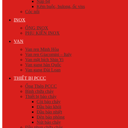
Nắp bịt
Kẽm buộc, bulong, ốc viss
Cóc nối
INOX
ỐNG INOX
PHỤ KIỆN INOX
VAN
Van ren Minh Hòa
Van ren Giacomini – Italy
Van mặt bích Shin Yi
Van gang hàn Quốc
Van gang Đài Loan
THIẾT BỊ PCCC
Ống Thép PCCC
Bình chữa cháy
Thiết bị báo cháy
Còi báo cháy
Đầu báo khói
Đầu báo nhiệt
Đèn báo phòng
Nút báo cháy
Đầu phun chữa cháy