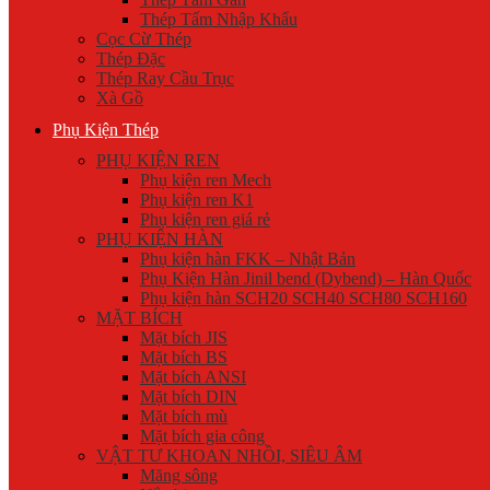
Thép Tấm Nhập Khẩu
Cọc Cừ Thép
Thép Đặc
Thép Ray Cầu Trục
Xà Gồ
Phụ Kiện Thép
PHỤ KIỆN REN
Phụ kiện ren Mech
Phụ kiện ren K1
Phụ kiện ren giá rẻ
PHỤ KIỆN HÀN
Phụ kiện hàn FKK – Nhật Bản
Phụ Kiện Hàn Jinil bend (Dybend) – Hàn Quốc
Phụ kiện hàn SCH20 SCH40 SCH80 SCH160
MẶT BÍCH
Mặt bích JIS
Mặt bích BS
Mặt bích ANSI
Mặt bích DIN
Mặt bích mù
Mặt bích gia công
VẬT TƯ KHOAN NHỒI, SIÊU ÂM
Măng sông