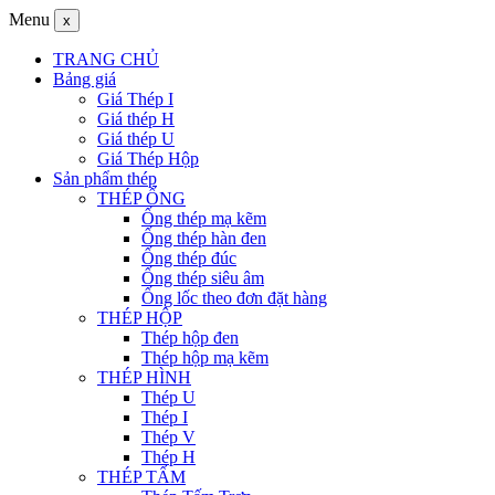
Menu
x
TRANG CHỦ
Bảng giá
Giá Thép I
Giá thép H
Giá thép U
Giá Thép Hộp
Sản phẩm thép
THÉP ỐNG
Ống thép mạ kẽm
Ống thép hàn đen
Ống thép đúc
Ống thép siêu âm
Ống lốc theo đơn đặt hàng
THÉP HỘP
Thép hộp đen
Thép hộp mạ kẽm
THÉP HÌNH
Thép U
Thép I
Thép V
Thép H
THÉP TẤM