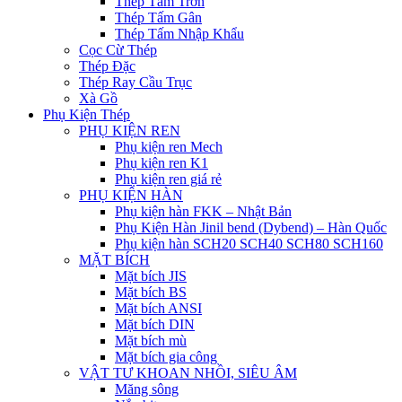
Thép Tấm Trơn
Thép Tấm Gân
Thép Tấm Nhập Khẩu
Cọc Cừ Thép
Thép Đặc
Thép Ray Cầu Trục
Xà Gồ
Phụ Kiện Thép
PHỤ KIỆN REN
Phụ kiện ren Mech
Phụ kiện ren K1
Phụ kiện ren giá rẻ
PHỤ KIỆN HÀN
Phụ kiện hàn FKK – Nhật Bản
Phụ Kiện Hàn Jinil bend (Dybend) – Hàn Quốc
Phụ kiện hàn SCH20 SCH40 SCH80 SCH160
MẶT BÍCH
Mặt bích JIS
Mặt bích BS
Mặt bích ANSI
Mặt bích DIN
Mặt bích mù
Mặt bích gia công
VẬT TƯ KHOAN NHỒI, SIÊU ÂM
Măng sông