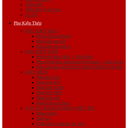
Thép Đặc
Thép Ray Cầu Trục
Xà Gồ
Phụ Kiện Thép
PHỤ KIỆN REN
Phụ kiện ren Mech
Phụ kiện ren K1
Phụ kiện ren giá rẻ
PHỤ KIỆN HÀN
Phụ kiện hàn FKK – Nhật Bản
Phụ Kiện Hàn Jinil bend (Dybend) – Hàn Quốc
Phụ kiện hàn SCH20 SCH40 SCH80 SCH160
MẶT BÍCH
Mặt bích JIS
Mặt bích BS
Mặt bích ANSI
Mặt bích DIN
Mặt bích mù
Mặt bích gia công
VẬT TƯ KHOAN NHỒI, SIÊU ÂM
Măng sông
Nắp bịt
Kẽm buộc, bulong, ốc viss