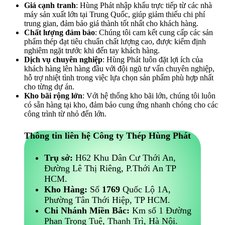
Giá cạnh tranh
: Hùng Phát nhập khẩu trực tiếp từ các nhà
máy sản xuất lớn tại Trung Quốc, giúp giảm thiểu chi phí
trung gian, đảm bảo giá thành tốt nhất cho khách hàng.
Chất lượng đảm bảo
: Chúng tôi cam kết cung cấp các sản
phẩm thép đạt tiêu chuẩn chất lượng cao, được kiểm định
nghiêm ngặt trước khi đến tay khách hàng.
Dịch vụ chuyên nghiệp
: Hùng Phát luôn đặt lợi ích của
khách hàng lên hàng đầu với đội ngũ tư vấn chuyên nghiệp,
hỗ trợ nhiệt tình trong việc lựa chọn sản phẩm phù hợp nhất
cho từng dự án.
Kho bãi rộng lớn
: Với hệ thống kho bãi lớn, chúng tôi luôn
có sẵn hàng tại kho, đảm bảo cung ứng nhanh chóng cho các
công trình từ nhỏ đến lớn.
Thông tin liên hệ Công ty Thép Hùng Phát
Trụ sở:
H62 Khu Dân Cư Thới An,
Đường Lê Thị Riêng, P.Thới An TP
HCM.
Kho Hàng:
Số
1769
Quốc Lộ 1A,
Phường Tân Thới Hiệp, TP HCM.
Chi Nhánh Miền Bắc:
Km số 1 Đường
Phan Trọng Tuệ, Thanh Trì, Hà Nội.