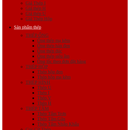
Giá Thép I
Giá thép H
Giá thép U
Giá Thép Hộp
Sản phẩm thép
THÉP ỐNG
Ống thép mạ kẽm
Ống thép hàn đen
Ống thép đúc
Ống thép siêu âm
Ống lốc theo đơn đặt hàng
THÉP HỘP
Thép hộp đen
Thép hộp mạ kẽm
THÉP HÌNH
Thép U
Thép I
Thép V
Thép H
THÉP TẤM
Thép Tấm Trơn
Thép Tấm Gân
Thép Tấm Nhập Khẩu
Cọc Cừ Thép