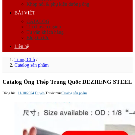
Khớp nối & phụ kiện đường ống
BÀI VIẾT
CATALOG
Tin chuyên ngành
Tư vấn khách hàng
Blog tin tức
Liên hệ
Trang Chủ
/
Catalog sản phẩm
Catalog Ống Thép Trung Quốc DEZHENG STEEL
Đăng lúc
11/10/2024
Duyên
Thuộc mục
Catalog sản phẩm