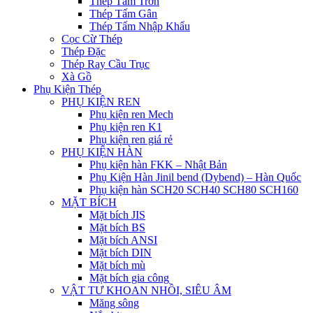
Thép Tấm Trơn
Thép Tấm Gân
Thép Tấm Nhập Khẩu
Cọc Cừ Thép
Thép Đặc
Thép Ray Cầu Trục
Xà Gồ
Phụ Kiện Thép
PHỤ KIỆN REN
Phụ kiện ren Mech
Phụ kiện ren K1
Phụ kiện ren giá rẻ
PHỤ KIỆN HÀN
Phụ kiện hàn FKK – Nhật Bản
Phụ Kiện Hàn Jinil bend (Dybend) – Hàn Quốc
Phụ kiện hàn SCH20 SCH40 SCH80 SCH160
MẶT BÍCH
Mặt bích JIS
Mặt bích BS
Mặt bích ANSI
Mặt bích DIN
Mặt bích mù
Mặt bích gia công
VẬT TƯ KHOAN NHỒI, SIÊU ÂM
Măng sông