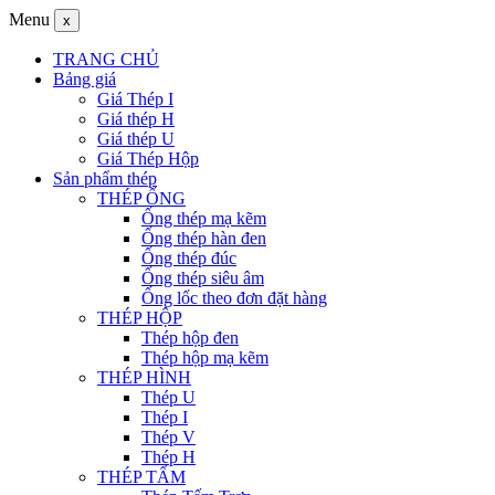
Menu
x
TRANG CHỦ
Bảng giá
Giá Thép I
Giá thép H
Giá thép U
Giá Thép Hộp
Sản phẩm thép
THÉP ỐNG
Ống thép mạ kẽm
Ống thép hàn đen
Ống thép đúc
Ống thép siêu âm
Ống lốc theo đơn đặt hàng
THÉP HỘP
Thép hộp đen
Thép hộp mạ kẽm
THÉP HÌNH
Thép U
Thép I
Thép V
Thép H
THÉP TẤM