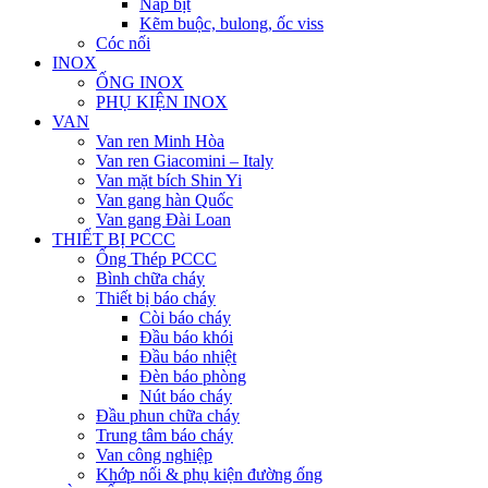
Nắp bịt
Kẽm buộc, bulong, ốc viss
Cóc nối
INOX
ỐNG INOX
PHỤ KIỆN INOX
VAN
Van ren Minh Hòa
Van ren Giacomini – Italy
Van mặt bích Shin Yi
Van gang hàn Quốc
Van gang Đài Loan
THIẾT BỊ PCCC
Ống Thép PCCC
Bình chữa cháy
Thiết bị báo cháy
Còi báo cháy
Đầu báo khói
Đầu báo nhiệt
Đèn báo phòng
Nút báo cháy
Đầu phun chữa cháy
Trung tâm báo cháy
Van công nghiệp
Khớp nối & phụ kiện đường ống