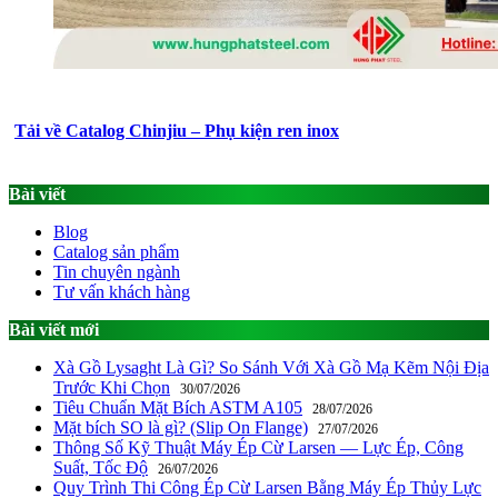
Tải về Catalog Chinjiu – Phụ kiện ren inox
Bài viết
Blog
Catalog sản phẩm
Tin chuyên ngành
Tư vấn khách hàng
Bài viết mới
Xà Gồ Lysaght Là Gì? So Sánh Với Xà Gồ Mạ Kẽm Nội Địa
Trước Khi Chọn
30/07/2026
Tiêu Chuẩn Mặt Bích ASTM A105
28/07/2026
Mặt bích SO là gì? (Slip On Flange)
27/07/2026
Thông Số Kỹ Thuật Máy Ép Cừ Larsen — Lực Ép, Công
Suất, Tốc Độ
26/07/2026
Quy Trình Thi Công Ép Cừ Larsen Bằng Máy Ép Thủy Lực