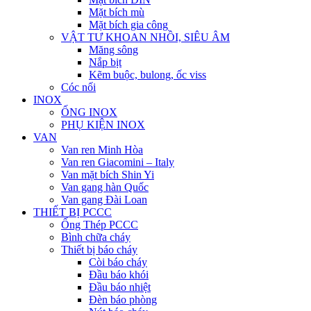
Mặt bích mù
Mặt bích gia công
VẬT TƯ KHOAN NHỒI, SIÊU ÂM
Măng sông
Nắp bịt
Kẽm buộc, bulong, ốc viss
Cóc nối
INOX
ỐNG INOX
PHỤ KIỆN INOX
VAN
Van ren Minh Hòa
Van ren Giacomini – Italy
Van mặt bích Shin Yi
Van gang hàn Quốc
Van gang Đài Loan
THIẾT BỊ PCCC
Ống Thép PCCC
Bình chữa cháy
Thiết bị báo cháy
Còi báo cháy
Đầu báo khói
Đầu báo nhiệt
Đèn báo phòng