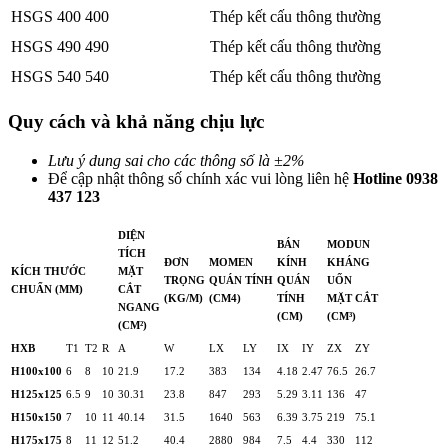
HSGS 400
400
Thép kết cấu thông thường
HSGS 490
490
Thép kết cấu thông thường
HSGS 540
540
Thép kết cấu thông thường
Quy cách và khả năng chịu lực
Lưu ý dung sai cho các thông số là ±2%
Để cập nhật thông số chính xác vui lòng liên hệ
Hotline 0938
437 123
DIỆN
BÁN
MODUN
TÍCH
ĐƠN
MOMEN
KÍNH
KHÁNG
KÍCH THƯỚC
MẶT
TRỌNG
QUÁN TÍNH
QUÁN
UỐN
CHUẨN (MM)
CẮT
(KG/M)
(CM4)
TÍNH
MẶT CẮT
NGANG
(CM)
(CM³)
(CM²)
HXB
T1
T2
R
A
W
LX
LY
IX
IY
ZX
ZY
H100x100
6
8
10
21.9
17.2
383
134
4.18
2.47
76.5
26.7
H125x125
6.5
9
10
30.31
23.8
847
293
5.29
3.11
136
47
H150x150
7
10
11
40.14
31.5
1640
563
6.39
3.75
219
75.1
H175x175
8
11
12
51.2
40.4
2880
984
7.5
4.4
330
112