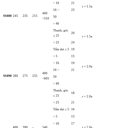
~ 16
21
r = 1.5a
16 ~
23
400
SS400
245
235
215
50
~510
> 40
Thanh, góc
20
≤ 25
r = 1.5a
> 25
24
Tấm dẹt ≤ 5
19
> 5
15
~ 16
19
r = 2.0a
16 ~
21
490
SS490
280
275
255
50
~605
> 40
Thanh, góc
18
≤ 25
r = 2.0a
> 25
21
Tấm dẹt ≤ 5
16
> 5
13
~ 16
17
400
390
–
540
r = 2.0a