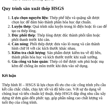
Quy trình sản xuất thép HSGS
Lựa chọn nguyên liệu
: Thép phế liệu và quặng sắt được
chọn lọc để đảm bảo thành phần hóa học đạt chuẩn.
Luyện thép
: Quá trình nấu luyện trong lò điện hoặc lò cao để
tạo ra thép lỏng.
Đúc phôi thép
: Thép lỏng được đúc thành phôi tấm hoặc
phôi thanh trước khi cán.
Cán nóng
: Phôi thép được đưa vào lò nung và cán thành
hình chữ H với các kích thước khác nhau.
Kiểm tra chất lượng
: Sản phẩm được kiểm tra về độ bền,
thành phần hóa học và kích thước trước khi xuất xưởng.
Gia công và bảo quản
: Thép có thể được sơn phủ hoặc mạ
kẽm để chống ăn mòn trước khi đưa vào sử dụng.
Kết luận
Thép hình H – HSGS là lựa chọn tối ưu cho các công trình yêu cầu
kết cấu chắc chắn, chịu lực tốt và độ bền cao. Với sự đa dạng về
chủng loại và tiêu chuẩn kỹ thuật, thép HSGS đáp ứng nhu cầu xây
dựng từ đơn giản đến phức tạp, góp phần nâng cao chất lượng và
tuổi thọ của công trình.