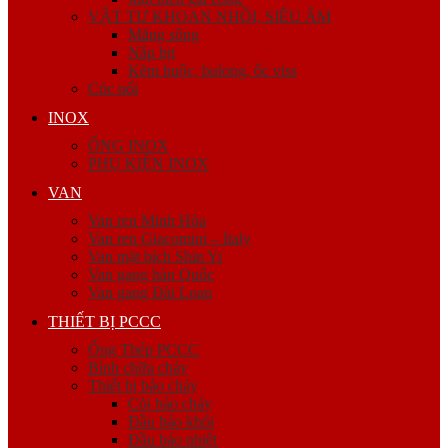
VẬT TƯ KHOAN NHỒI, SIÊU ÂM
Măng sông
Nắp bịt
Kẽm buộc, bulong, ốc viss
Cóc nối
INOX
ỐNG INOX
PHỤ KIỆN INOX
VAN
Van ren Minh Hòa
Van ren Giacomini – Italy
Van mặt bích Shin Yi
Van gang hàn Quốc
Van gang Đài Loan
THIẾT BỊ PCCC
Ống Thép PCCC
Bình chữa cháy
Thiết bị báo cháy
Còi báo cháy
Đầu báo khói
Đầu báo nhiệt