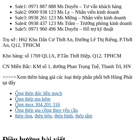
Sale1: 0971 887 888 Ms Duyên – Tư vấn khách hàng
Sale2: 0909 938 123 Ms Ly – Nhân viên kinh doanh
Sale3: 0938 261 123 Ms Mừng – Nhân viên kinh doanh
Sale4: 0938 437 123 Ms Trâm – Trưởng phòng kinh doanh
Sale5: 0971 960 496 Ms Duyên – Hỗ trợ kỹ thuật
Trụ sở : H62 Khu Dân Cư Thới An, Đường Lê Thị Riêng, P.Thới
An, Q12, TPHCM
Kho hàng: số 1769 QL1A, P.Tân Thới Hiệp, Q12, TPHCM
CN Miền Bắc: KM số 1, đường Phan Trọng Tuệ, Thanh Trì, HN
>>>>>Xem thêm bảng giá các loại thép phân phối bởi Hùng Phát
tại đây
Ống thép đúc liền mạch
Ống thép mạ kẽm
Ống inox 304 201 316
Ống thép gia công theo yêu cầu
thép ống
,
thép hộp
,
thép hình
,
thép tấm
Điều hướng bài viết