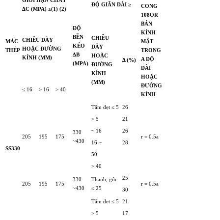
GIỚI HẠN CHẢY
ĐỘ GIÃN DÀI ≥
CONG
ΔC (MPA) ≥(1) (2)
108OR
BÁN
ĐỘ
KÍNH
BỀN
CHIỀU
CHIỀU DÀY
MÁC
MẶT
KÉO
DÀY
HOẶC ĐƯỜNG
THÉP
TRONG
ΔB
HOẶC
KÍNH (MM)
A ĐỘ
Δ (%)
(MPA)
ĐƯỜNG
DÀI
KÍNH
HOẶC
(MM)
ĐƯỜNG
≤ 16
> 16
> 40
KÍNH
Tấm dẹt ≤ 5
26
> 5
21
~ 16
26
330
205
195
175
r = 0.5a
~430
16 ~
28
SS330
50
> 40
25
330
Thanh, góc
205
195
175
r = 0.5a
~430
≤ 25
30
Tấm dẹt ≤ 5
21
> 5
17