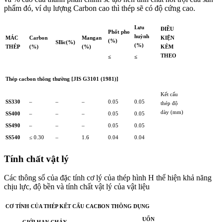
phẩm đó, ví dụ lượng Carbon cao thì thép sẽ có độ cứng cao.
Lưu
ĐIỀU
Phốt pho
huỳnh
MÁC
Carbon
Mangan
KIỆN
(%)
SIlic(%)
(%)
THÉP
(%)
(%)
KÈM
THEO
≤
≤
Thép cacbon thông thường [JIS G3101 (1981)]
Kết cấu
SS330
–
–
–
0.05
0.05
thép độ
dày (mm)
SS400
–
–
–
0.05
0.05
SS490
–
–
–
0.05
0.05
SS540
≤ 0.30
–
1.6
0.04
0.04
Tính chất vật lý
Các thông số của đặc tính cơ lý của thép hình H thể hiện khả năng
chịu lực, độ bền và tính chất vật lý của vật liệu
CƠ TÍNH CỦA THÉP KẾT CẤU CACBON THÔNG DỤNG
UỐN