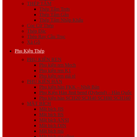
THÉP TẤM
Thép Tấm Trơn
Thép Tấm Gân
Thép Tấm Nhập Khẩu
Cọc Cừ Thép
Thép Đặc
Thép Ray Cầu Trục
Xà Gồ
Phụ Kiện Thép
PHỤ KIỆN REN
Phụ kiện ren Mech
Phụ kiện ren K1
Phụ kiện ren giá rẻ
PHỤ KIỆN HÀN
Phụ kiện hàn FKK – Nhật Bản
Phụ Kiện Hàn Jinil bend (Dybend) – Hàn Quốc
Phụ kiện hàn SCH20 SCH40 SCH80 SCH160
MẶT BÍCH
Mặt bích JIS
Mặt bích BS
Mặt bích ANSI
Mặt bích DIN
Mặt bích mù
Mặt bích gia công