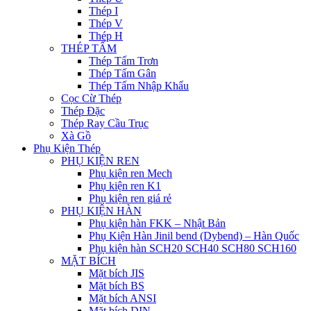
Thép I
Thép V
Thép H
THÉP TẤM
Thép Tấm Trơn
Thép Tấm Gân
Thép Tấm Nhập Khẩu
Cọc Cừ Thép
Thép Đặc
Thép Ray Cầu Trục
Xà Gồ
Phụ Kiện Thép
PHỤ KIỆN REN
Phụ kiện ren Mech
Phụ kiện ren K1
Phụ kiện ren giá rẻ
PHỤ KIỆN HÀN
Phụ kiện hàn FKK – Nhật Bản
Phụ Kiện Hàn Jinil bend (Dybend) – Hàn Quốc
Phụ kiện hàn SCH20 SCH40 SCH80 SCH160
MẶT BÍCH
Mặt bích JIS
Mặt bích BS
Mặt bích ANSI
Mặt bích DIN