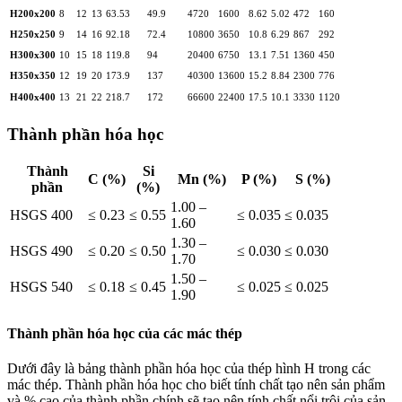
H200x200
8
12
13
63.53
49.9
4720
1600
8.62
5.02
472
160
H250x250
9
14
16
92.18
72.4
10800
3650
10.8
6.29
867
292
H300x300
10
15
18
119.8
94
20400
6750
13.1
7.51
1360
450
H350x350
12
19
20
173.9
137
40300
13600
15.2
8.84
2300
776
H400x400
13
21
22
218.7
172
66600
22400
17.5
10.1
3330
1120
Thành phần hóa học
Thành
Si
C (%)
Mn (%)
P (%)
S (%)
phần
(%)
1.00 –
HSGS 400
≤ 0.23
≤ 0.55
≤ 0.035
≤ 0.035
1.60
1.30 –
HSGS 490
≤ 0.20
≤ 0.50
≤ 0.030
≤ 0.030
1.70
1.50 –
HSGS 540
≤ 0.18
≤ 0.45
≤ 0.025
≤ 0.025
1.90
Thành phần hóa học của các mác thép
Dưới đây là bảng thành phần hóa học của thép hình H trong các
mác thép. Thành phần hóa học cho biết tính chất tạo nên sản phẩm
và % cao của thành phần chính sẽ tạo nên tính chất nổi trội của sản