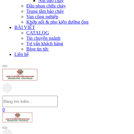
Nút báo cháy
Đầu phun chữa cháy
Trung tâm báo cháy
Van công nghiệp
Khớp nối & phụ kiện đường ống
BÀI VIẾT
CATALOG
Tin chuyên ngành
Tư vấn khách hàng
Blog tin tức
Liên hệ
0