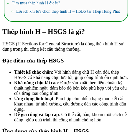
Tìm mua thép hình H ở đâu?
Lợi ích khi lựa chọn thép hình H – HSBS tại Thép Hùng Phát
Thép hình H – HSGS là gì?
HSGS (H Sections for General Structure) là dòng thép hình H sử
dụng trong thi công kết cấu thông thường.
Đặc điểm của thép HSGS
Thiết kế chắc chắn
: Với hình dáng chữ H cân đối, thép
HSGS có khả năng chịu lực tốt, giúp công trình ổn định hơn.
Khả năng chịu tải cao
: Được sản xuất theo tiêu chuẩn kỹ
thuật nghiêm ngặt, đảm bảo độ bền kéo phù hợp với yêu cầu
của từng loại công trình.
Ứng dụng linh hoạt
: Phù hợp cho nhiều hạng mục kết cấu
khác nhau, từ nhà xưởng, cầu đường đến các công trình dân
dụng.
Dễ gia công và lắp ráp
: Có thể cắt, hàn, khoan một cách dễ
dàng, giúp quá trình thi công nhanh chóng hơn.
Ứng dụng của thép hình H – HSGS