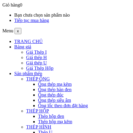
Giỏ hàng
0
Bạn chưa chọn sản phẩm nào
Tiếp tục mua hàng
Menu
x
TRANG CHỦ
Bảng giá
Giá Thép I
Giá thép H
Giá thép U
Giá Thép Hộp
Sản phẩm thép
THÉP ỐNG
Ống thép mạ kẽm
Ống thép hàn đen
Ống thép đúc
Ống thép siêu âm
Ống lốc theo đơn đặt hàng
THÉP HỘP
Thép hộp đen
Thép hộp mạ kẽm
THÉP HÌNH
Thép U