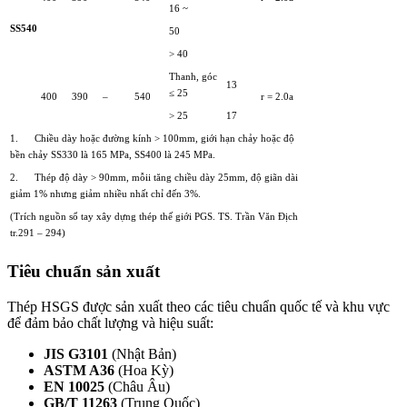
16 ~
SS540
50
> 40
Thanh, góc
13
≤ 25
400
390
–
540
r = 2.0a
> 25
17
1. Chiều dày hoặc đường kính > 100mm, giới hạn chảy hoặc độ
bền chảy SS330 là 165 MPa, SS400 là 245 MPa.
2. Thép độ dày > 90mm, mỗii tăng chiều dày 25mm, độ giãn dài
giảm 1% nhưng giảm nhiều nhất chỉ đến 3%.
(Trích nguồn sổ tay xây dựng thép thế giới PGS. TS. Trần Văn Địch
tr.291 – 294)
Tiêu chuẩn sản xuất
Thép HSGS được sản xuất theo các tiêu chuẩn quốc tế và khu vực
để đảm bảo chất lượng và hiệu suất:
JIS G3101
(Nhật Bản)
ASTM A36
(Hoa Kỳ)
EN 10025
(Châu Âu)
GB/T 11263
(Trung Quốc)