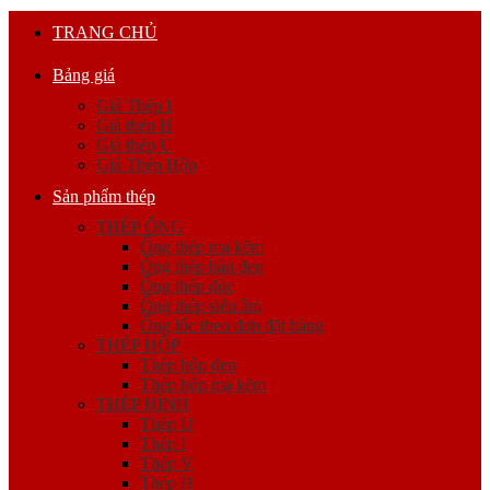
TRANG CHỦ
Bảng giá
Giá Thép I
Giá thép H
Giá thép U
Giá Thép Hộp
Sản phẩm thép
THÉP ỐNG
Ống thép mạ kẽm
Ống thép hàn đen
Ống thép đúc
Ống thép siêu âm
Ống lốc theo đơn đặt hàng
THÉP HỘP
Thép hộp đen
Thép hộp mạ kẽm
THÉP HÌNH
Thép U
Thép I
Thép V
Thép H