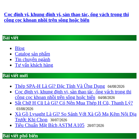
Cọc định vị, khung định vị, sàn thao tác, ống vách trong thi
công cọc khoan nhồi trên sông hoặc biển
Bài viết
Blog
Catalog sản phẩm
Tin chuyên ngành
Tư vấn khách hàng
Bài viết mới
Thép SPA-H Là Gì? Đặc Tính Và Ứng Dụng
04/08/2026
Cọc định vị, khung định vị, sàn thao tác, ống vách trong thi
công cọc khoan nhồi trên sông hoặc biển
04/08/2026
Sắt Chữ H Cũ Là Gì? Có Nên Mua Thép H Cũ, Thanh Lý?
03/08/2026
Xà Gồ Lysaght Là Gì? So Sánh Với Xà Gồ Mạ Kẽm Nội Địa
Trước Khi Chọn
30/07/2026
Tiêu Chuẩn Mặt Bích ASTM A105
28/07/2026
Bài viết phổ biến