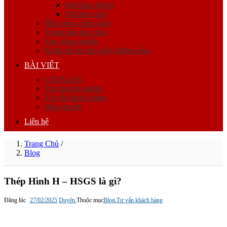
Đèn báo phòng
Nút báo cháy
Đầu phun chữa cháy
Trung tâm báo cháy
Van công nghiệp
Khớp nối & phụ kiện đường ống
BÀI VIẾT
CATALOG
Tin chuyên ngành
Tư vấn khách hàng
Blog tin tức
Liên hệ
Trang Chủ
/
Blog
Thép Hình H – HSGS là gì?
Đăng lúc
27/02/2025
Duyên
Thuộc mục
Blog
,
Tư vấn khách hàng