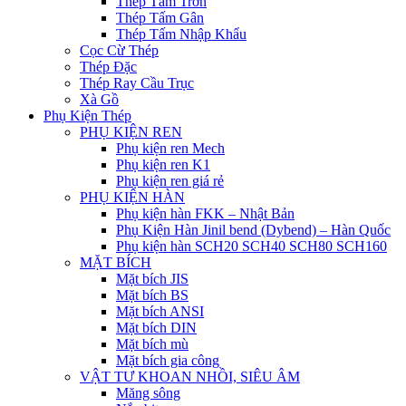
Thép Tấm Trơn
Thép Tấm Gân
Thép Tấm Nhập Khẩu
Cọc Cừ Thép
Thép Đặc
Thép Ray Cầu Trục
Xà Gồ
Phụ Kiện Thép
PHỤ KIỆN REN
Phụ kiện ren Mech
Phụ kiện ren K1
Phụ kiện ren giá rẻ
PHỤ KIỆN HÀN
Phụ kiện hàn FKK – Nhật Bản
Phụ Kiện Hàn Jinil bend (Dybend) – Hàn Quốc
Phụ kiện hàn SCH20 SCH40 SCH80 SCH160
MẶT BÍCH
Mặt bích JIS
Mặt bích BS
Mặt bích ANSI
Mặt bích DIN
Mặt bích mù
Mặt bích gia công
VẬT TƯ KHOAN NHỒI, SIÊU ÂM
Măng sông