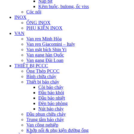
Nắp bịt
Kẽm buộc, bulong, ốc viss
Cóc nối
INOX
ỐNG INOX
PHỤ KIỆN INOX
VAN
Van ren Minh Hòa
Van ren Giacomini – Italy
Van mặt bích Shin Yi
Van gang hàn Quốc
Van gang Đài Loan
THIẾT BỊ PCCC
Ống Thép PCCC
Bình chữa cháy
Thiết bị báo cháy
Còi báo cháy
Đầu báo khói
Đầu báo nhiệt
Đèn báo phòng
Nút báo cháy
Đầu phun chữa cháy
Trung tâm báo cháy
Van công nghiệp
Khớp nối & phụ kiện đường ống