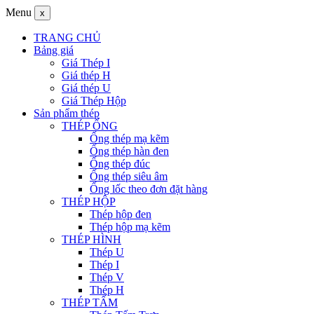
Menu
x
TRANG CHỦ
Bảng giá
Giá Thép I
Giá thép H
Giá thép U
Giá Thép Hộp
Sản phẩm thép
THÉP ỐNG
Ống thép mạ kẽm
Ống thép hàn đen
Ống thép đúc
Ống thép siêu âm
Ống lốc theo đơn đặt hàng
THÉP HỘP
Thép hộp đen
Thép hộp mạ kẽm
THÉP HÌNH
Thép U
Thép I
Thép V
Thép H
THÉP TẤM