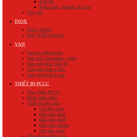
Nắp bịt
Kẽm buộc, bulong, ốc viss
Cóc nối
INOX
ỐNG INOX
PHỤ KIỆN INOX
VAN
Van ren Minh Hòa
Van ren Giacomini – Italy
Van mặt bích Shin Yi
Van gang hàn Quốc
Van gang Đài Loan
THIẾT BỊ PCCC
Ống Thép PCCC
Bình chữa cháy
Thiết bị báo cháy
Còi báo cháy
Đầu báo khói
Đầu báo nhiệt
Đèn báo phòng
Nút báo cháy
Đầu phun chữa cháy