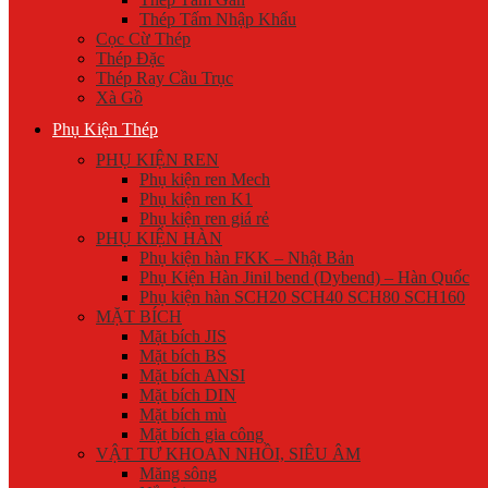
Thép Tấm Nhập Khẩu
Cọc Cừ Thép
Thép Đặc
Thép Ray Cầu Trục
Xà Gồ
Phụ Kiện Thép
PHỤ KIỆN REN
Phụ kiện ren Mech
Phụ kiện ren K1
Phụ kiện ren giá rẻ
PHỤ KIỆN HÀN
Phụ kiện hàn FKK – Nhật Bản
Phụ Kiện Hàn Jinil bend (Dybend) – Hàn Quốc
Phụ kiện hàn SCH20 SCH40 SCH80 SCH160
MẶT BÍCH
Mặt bích JIS
Mặt bích BS
Mặt bích ANSI
Mặt bích DIN
Mặt bích mù
Mặt bích gia công
VẬT TƯ KHOAN NHỒI, SIÊU ÂM
Măng sông