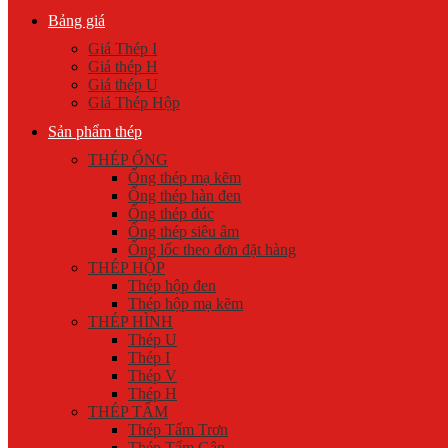
Bảng giá
Giá Thép I
Giá thép H
Giá thép U
Giá Thép Hộp
Sản phẩm thép
THÉP ỐNG
Ống thép mạ kẽm
Ống thép hàn đen
Ống thép đúc
Ống thép siêu âm
Ống lốc theo đơn đặt hàng
THÉP HỘP
Thép hộp đen
Thép hộp mạ kẽm
THÉP HÌNH
Thép U
Thép I
Thép V
Thép H
THÉP TẤM
Thép Tấm Trơn
Thép Tấm Gân