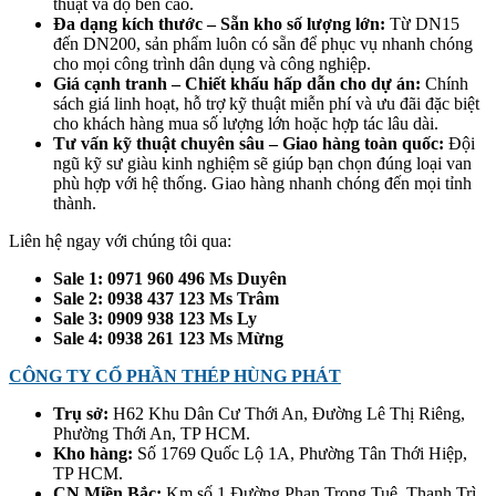
thuật và độ bền cao.
Đa dạng kích thước – Sẵn kho số lượng lớn:
Từ DN15
đến DN200, sản phẩm luôn có sẵn để phục vụ nhanh chóng
cho mọi công trình dân dụng và công nghiệp.
Giá cạnh tranh – Chiết khấu hấp dẫn cho dự án:
Chính
sách giá linh hoạt, hỗ trợ kỹ thuật miễn phí và ưu đãi đặc biệt
cho khách hàng mua số lượng lớn hoặc hợp tác lâu dài.
Tư vấn kỹ thuật chuyên sâu – Giao hàng toàn quốc:
Đội
ngũ kỹ sư giàu kinh nghiệm sẽ giúp bạn chọn đúng loại van
phù hợp với hệ thống. Giao hàng nhanh chóng đến mọi tỉnh
thành.
Liên hệ ngay với chúng tôi qua:
Sale 1: 0971 960 496 Ms Duyên
Sale 2: 0938 437 123 Ms Trâm
Sale 3: 0909 938 123 Ms Ly
Sale 4: 0938 261 123 Ms Mừng
CÔNG TY CỔ PHẦN THÉP HÙNG PHÁT
Trụ sở:
H62 Khu Dân Cư Thới An, Đường Lê Thị Riêng,
Phường Thới An, TP HCM.
Kho hàng:
Số 1769 Quốc Lộ 1A, Phường Tân Thới Hiệp,
TP HCM.
CN Miền Bắc:
Km số 1 Đường Phan Trọng Tuệ, Thanh Trì,