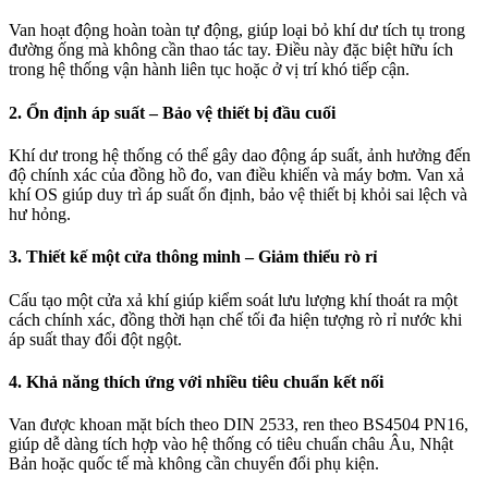
Van hoạt động hoàn toàn tự động, giúp loại bỏ khí dư tích tụ trong
đường ống mà không cần thao tác tay. Điều này đặc biệt hữu ích
trong hệ thống vận hành liên tục hoặc ở vị trí khó tiếp cận.
2. Ổn định áp suất – Bảo vệ thiết bị đầu cuối
Khí dư trong hệ thống có thể gây dao động áp suất, ảnh hưởng đến
độ chính xác của đồng hồ đo, van điều khiển và máy bơm. Van xả
khí OS giúp duy trì áp suất ổn định, bảo vệ thiết bị khỏi sai lệch và
hư hỏng.
3. Thiết kế một cửa thông minh – Giảm thiểu rò rỉ
Cấu tạo một cửa xả khí giúp kiểm soát lưu lượng khí thoát ra một
cách chính xác, đồng thời hạn chế tối đa hiện tượng rò rỉ nước khi
áp suất thay đổi đột ngột.
4. Khả năng thích ứng với nhiều tiêu chuẩn kết nối
Van được khoan mặt bích theo DIN 2533, ren theo BS4504 PN16,
giúp dễ dàng tích hợp vào hệ thống có tiêu chuẩn châu Âu, Nhật
Bản hoặc quốc tế mà không cần chuyển đổi phụ kiện.