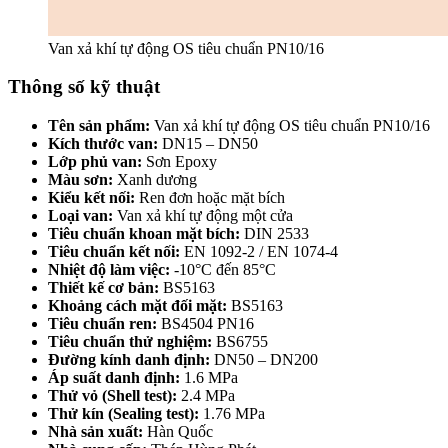
Van xả khí tự động OS tiêu chuẩn PN10/16
Thông số kỹ thuật
Tên sản phẩm:
Van xả khí tự động OS tiêu chuẩn PN10/16
Kích thước van:
DN15 – DN50
Lớp phủ van:
Sơn Epoxy
Màu sơn:
Xanh dương
Kiểu kết nối:
Ren đơn hoặc mặt bích
Loại van:
Van xả khí tự động một cửa
Tiêu chuẩn khoan mặt bích:
DIN 2533
Tiêu chuẩn kết nối:
EN 1092-2 / EN 1074-4
Nhiệt độ làm việc:
-10°C đến 85°C
Thiết kế cơ bản:
BS5163
Khoảng cách mặt đối mặt:
BS5163
Tiêu chuẩn ren:
BS4504 PN16
Tiêu chuẩn thử nghiệm:
BS6755
Đường kính danh định:
DN50 – DN200
Áp suất danh định:
1.6 MPa
Thử vỏ (Shell test):
2.4 MPa
Thử kín (Sealing test):
1.76 MPa
Nhà sản xuất:
Hàn Quốc