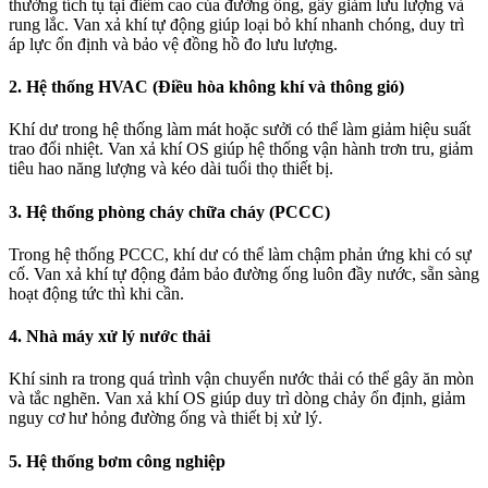
thường tích tụ tại điểm cao của đường ống, gây giảm lưu lượng và
rung lắc. Van xả khí tự động giúp loại bỏ khí nhanh chóng, duy trì
áp lực ổn định và bảo vệ đồng hồ đo lưu lượng.
2. Hệ thống HVAC (Điều hòa không khí và thông gió)
Khí dư trong hệ thống làm mát hoặc sưởi có thể làm giảm hiệu suất
trao đổi nhiệt. Van xả khí OS giúp hệ thống vận hành trơn tru, giảm
tiêu hao năng lượng và kéo dài tuổi thọ thiết bị.
3. Hệ thống phòng cháy chữa cháy (PCCC)
Trong hệ thống PCCC, khí dư có thể làm chậm phản ứng khi có sự
cố. Van xả khí tự động đảm bảo đường ống luôn đầy nước, sẵn sàng
hoạt động tức thì khi cần.
4. Nhà máy xử lý nước thải
Khí sinh ra trong quá trình vận chuyển nước thải có thể gây ăn mòn
và tắc nghẽn. Van xả khí OS giúp duy trì dòng chảy ổn định, giảm
nguy cơ hư hỏng đường ống và thiết bị xử lý.
5. Hệ thống bơm công nghiệp