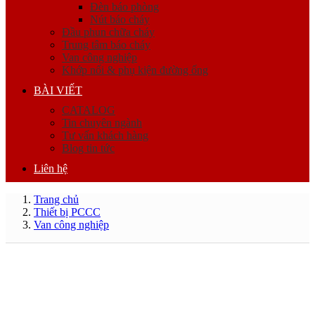
Đèn báo phòng
Nút báo cháy
Đầu phun chữa cháy
Trung tâm báo cháy
Van công nghiệp
Khớp nối & phụ kiện đường ống
BÀI VIẾT
CATALOG
Tin chuyên ngành
Tư vấn khách hàng
Blog tin tức
Liên hệ
Trang chủ
Thiết bị PCCC
Van công nghiệp