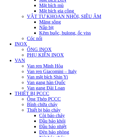
Mặt bích mù
Mặt bích gia công
VẬT TƯ KHOAN NHỒI, SIÊU ÂM
Măng sông
Nắp bịt
Kẽm buộc, bulong, ốc viss
Cóc nối
INOX
ỐNG INOX
PHỤ KIỆN INOX
VAN
Van ren Minh Hòa
Van ren Giacomini – Italy
Van mặt bích Shin Yi
Van gang hàn Quốc
Van gang Đài Loan
THIẾT BỊ PCCC
Ống Thép PCCC
Bình chữa cháy
Thiết bị báo cháy
Còi báo cháy
Đầu báo khói
Đầu báo nhiệt
Đèn báo phòng