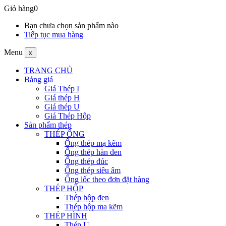
Giỏ hàng
0
Bạn chưa chọn sản phẩm nào
Tiếp tục mua hàng
Menu
x
TRANG CHỦ
Bảng giá
Giá Thép I
Giá thép H
Giá thép U
Giá Thép Hộp
Sản phẩm thép
THÉP ỐNG
Ống thép mạ kẽm
Ống thép hàn đen
Ống thép đúc
Ống thép siêu âm
Ống lốc theo đơn đặt hàng
THÉP HỘP
Thép hộp đen
Thép hộp mạ kẽm
THÉP HÌNH
Thép U