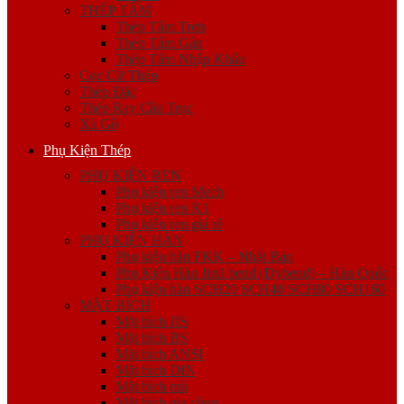
THÉP TẤM
Thép Tấm Trơn
Thép Tấm Gân
Thép Tấm Nhập Khẩu
Cọc Cừ Thép
Thép Đặc
Thép Ray Cầu Trục
Xà Gồ
Phụ Kiện Thép
PHỤ KIỆN REN
Phụ kiện ren Mech
Phụ kiện ren K1
Phụ kiện ren giá rẻ
PHỤ KIỆN HÀN
Phụ kiện hàn FKK – Nhật Bản
Phụ Kiện Hàn Jinil bend (Dybend) – Hàn Quốc
Phụ kiện hàn SCH20 SCH40 SCH80 SCH160
MẶT BÍCH
Mặt bích JIS
Mặt bích BS
Mặt bích ANSI
Mặt bích DIN
Mặt bích mù
Mặt bích gia công