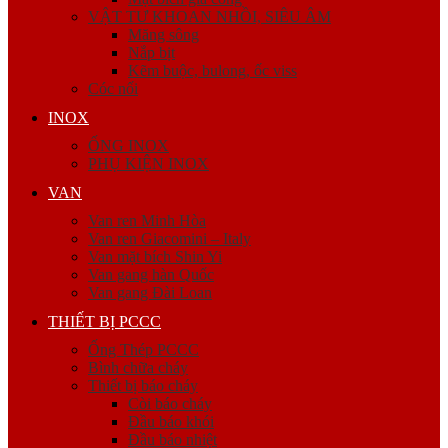
VẬT TƯ KHOAN NHỒI, SIÊU ÂM
Măng sông
Nắp bịt
Kẽm buộc, bulong, ốc viss
Cóc nối
INOX
ỐNG INOX
PHỤ KIỆN INOX
VAN
Van ren Minh Hòa
Van ren Giacomini – Italy
Van mặt bích Shin Yi
Van gang hàn Quốc
Van gang Đài Loan
THIẾT BỊ PCCC
Ống Thép PCCC
Bình chữa cháy
Thiết bị báo cháy
Còi báo cháy
Đầu báo khói
Đầu báo nhiệt