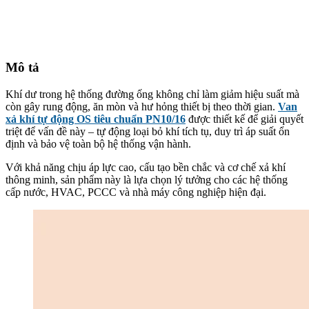
Mô tả
Khí dư trong hệ thống đường ống không chỉ làm giảm hiệu suất mà
còn gây rung động, ăn mòn và hư hỏng thiết bị theo thời gian.
Van
xả khí tự động OS tiêu chuẩn PN10/16
được thiết kế để giải quyết
triệt để vấn đề này – tự động loại bỏ khí tích tụ, duy trì áp suất ổn
định và bảo vệ toàn bộ hệ thống vận hành.
Với khả năng chịu áp lực cao, cấu tạo bền chắc và cơ chế xả khí
thông minh, sản phẩm này là lựa chọn lý tưởng cho các hệ thống
cấp nước, HVAC, PCCC và nhà máy công nghiệp hiện đại.