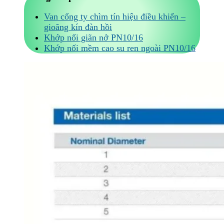
Van cổng ty chìm tín hiệu điều khiển –
gioăng kín đàn hồi
Khớp nối giãn nở PN10/16
Khớp nối mềm cao su ren ngoài PN10/16