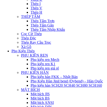
Thép I
Thép V
Thép H
THÉP TẤM
Thép Tấm Trơn
Thép Tấm Gân
Thép Tấm Nhập Khẩu
Cọc Cừ Thép
Thép Đặc
Thép Ray Cầu Trục
Xà Gồ
Phụ Kiện Thép
PHỤ KIỆN REN
Phụ kiện ren Mech
Phụ kiện ren K1
Phụ kiện ren giá rẻ
PHỤ KIỆN HÀN
Phụ kiện hàn FKK – Nhật Bản
Phụ Kiện Hàn Jinil bend (Dybend) – Hàn Quốc
Phụ kiện hàn SCH20 SCH40 SCH80 SCH160
MẶT BÍCH
Mặt bích JIS
Mặt bích BS
Mặt bích ANSI
Mặt bích DIN