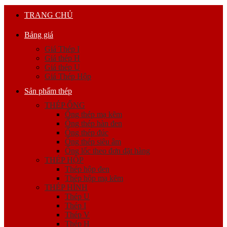
TRANG CHỦ
Bảng giá
Giá Thép I
Giá thép H
Giá thép U
Giá Thép Hộp
Sản phẩm thép
THÉP ỐNG
Ống thép mạ kẽm
Ống thép hàn đen
Ống thép đúc
Ống thép siêu âm
Ống lốc theo đơn đặt hàng
THÉP HỘP
Thép hộp đen
Thép hộp mạ kẽm
THÉP HÌNH
Thép U
Thép I
Thép V
Thép H