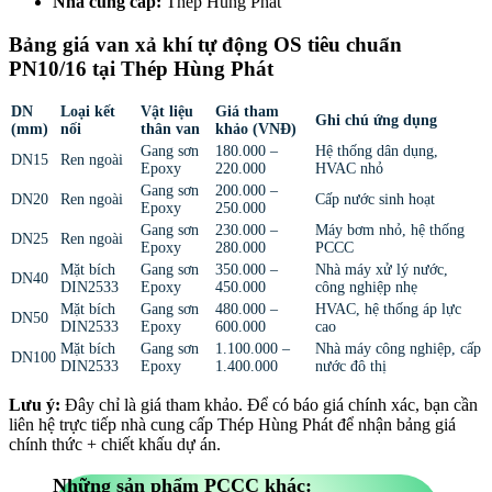
Nhà cung cấp:
Thép Hùng Phát
Bảng giá van xả khí tự động OS tiêu chuẩn
PN10/16 tại Thép Hùng Phát
DN
Loại kết
Vật liệu
Giá tham
Ghi chú ứng dụng
(mm)
nối
thân van
khảo (VNĐ)
Gang sơn
180.000 –
Hệ thống dân dụng,
DN15
Ren ngoài
Epoxy
220.000
HVAC nhỏ
Gang sơn
200.000 –
DN20
Ren ngoài
Cấp nước sinh hoạt
Epoxy
250.000
Gang sơn
230.000 –
Máy bơm nhỏ, hệ thống
DN25
Ren ngoài
Epoxy
280.000
PCCC
Mặt bích
Gang sơn
350.000 –
Nhà máy xử lý nước,
DN40
DIN2533
Epoxy
450.000
công nghiệp nhẹ
Mặt bích
Gang sơn
480.000 –
HVAC, hệ thống áp lực
DN50
DIN2533
Epoxy
600.000
cao
Mặt bích
Gang sơn
1.100.000 –
Nhà máy công nghiệp, cấp
DN100
DIN2533
Epoxy
1.400.000
nước đô thị
Lưu ý:
Đây chỉ là giá tham khảo. Để có báo giá chính xác, bạn cần
liên hệ trực tiếp nhà cung cấp Thép Hùng Phát để nhận bảng giá
chính thức + chiết khấu dự án.
Những sản phẩm PCCC khác: