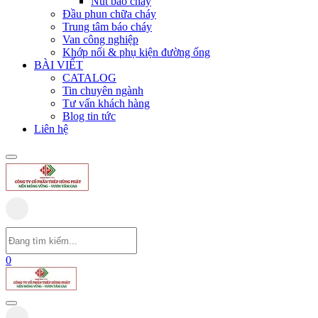
Nút báo cháy
Đầu phun chữa cháy
Trung tâm báo cháy
Van công nghiệp
Khớp nối & phụ kiện đường ống
BÀI VIẾT
CATALOG
Tin chuyên ngành
Tư vấn khách hàng
Blog tin tức
Liên hệ
0