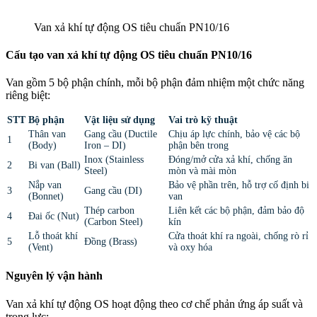
Van xả khí tự động OS tiêu chuẩn PN10/16
Cấu tạo van xả khí tự động OS tiêu chuẩn PN10/16
Van gồm 5 bộ phận chính, mỗi bộ phận đảm nhiệm một chức năng
riêng biệt:
STT
Bộ phận
Vật liệu sử dụng
Vai trò kỹ thuật
Thân van
Gang cầu (Ductile
Chịu áp lực chính, bảo vệ các bộ
1
(Body)
Iron – DI)
phận bên trong
Inox (Stainless
Đóng/mở cửa xả khí, chống ăn
2
Bi van (Ball)
Steel)
mòn và mài mòn
Nắp van
Bảo vệ phần trên, hỗ trợ cố định bi
3
Gang cầu (DI)
(Bonnet)
van
Thép carbon
Liên kết các bộ phận, đảm bảo độ
4
Đai ốc (Nut)
(Carbon Steel)
kín
Lỗ thoát khí
Cửa thoát khí ra ngoài, chống rò rỉ
5
Đồng (Brass)
(Vent)
và oxy hóa
Nguyên lý vận hành
Van xả khí tự động OS hoạt động theo cơ chế phản ứng áp suất và
trọng lực: