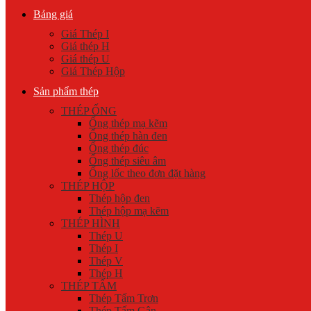
Bảng giá
Giá Thép I
Giá thép H
Giá thép U
Giá Thép Hộp
Sản phẩm thép
THÉP ỐNG
Ống thép mạ kẽm
Ống thép hàn đen
Ống thép đúc
Ống thép siêu âm
Ống lốc theo đơn đặt hàng
THÉP HỘP
Thép hộp đen
Thép hộp mạ kẽm
THÉP HÌNH
Thép U
Thép I
Thép V
Thép H
THÉP TẤM
Thép Tấm Trơn
Thép Tấm Gân