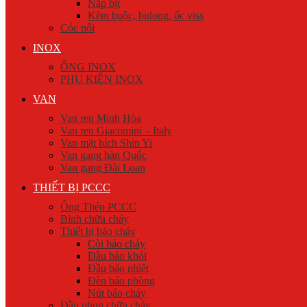
Nắp bịt
Kẽm buộc, bulong, ốc viss
Cóc nối
INOX
ỐNG INOX
PHỤ KIỆN INOX
VAN
Van ren Minh Hòa
Van ren Giacomini – Italy
Van mặt bích Shin Yi
Van gang hàn Quốc
Van gang Đài Loan
THIẾT BỊ PCCC
Ống Thép PCCC
Bình chữa cháy
Thiết bị báo cháy
Còi báo cháy
Đầu báo khói
Đầu báo nhiệt
Đèn báo phòng
Nút báo cháy
Đầu phun chữa cháy