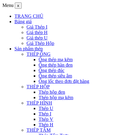
Menu
x
TRANG CHỦ
Bảng giá
Giá Thép I
Giá thép H
Giá thép U
Giá Thép Hộp
Sản phẩm thép
THÉP ỐNG
Ống thép mạ kẽm
Ống thép hàn đen
Ống thép đúc
Ống thép siêu âm
Ống lốc theo đơn đặt hàng
THÉP HỘP
Thép hộp đen
Thép hộp mạ kẽm
THÉP HÌNH
Thép U
Thép I
Thép V
Thép H
THÉP TẤM