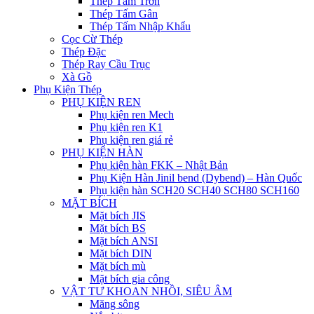
Thép Tấm Trơn
Thép Tấm Gân
Thép Tấm Nhập Khẩu
Cọc Cừ Thép
Thép Đặc
Thép Ray Cầu Trục
Xà Gồ
Phụ Kiện Thép
PHỤ KIỆN REN
Phụ kiện ren Mech
Phụ kiện ren K1
Phụ kiện ren giá rẻ
PHỤ KIỆN HÀN
Phụ kiện hàn FKK – Nhật Bản
Phụ Kiện Hàn Jinil bend (Dybend) – Hàn Quốc
Phụ kiện hàn SCH20 SCH40 SCH80 SCH160
MẶT BÍCH
Mặt bích JIS
Mặt bích BS
Mặt bích ANSI
Mặt bích DIN
Mặt bích mù
Mặt bích gia công
VẬT TƯ KHOAN NHỒI, SIÊU ÂM
Măng sông