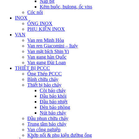
Nắp bịt
Kẽm buộc, bulong, ốc viss
Cóc nối
INOX
ỐNG INOX
PHỤ KIỆN INOX
VAN
Van ren Minh Hòa
Van ren Giacomini – Italy
Van mặt bích Shin Yi
Van gang hàn Quốc
Van gang Đài Loan
THIẾT BỊ PCCC
Ống Thép PCCC
Bình chữa cháy
Thiết bị báo cháy
Còi báo cháy
Đầu báo khói
Đầu báo nhiệt
Đèn báo phòng
Nút báo cháy
Đầu phun chữa cháy
Trung tâm báo cháy
Van công nghiệp
Khớp nối & phụ kiện đường ống