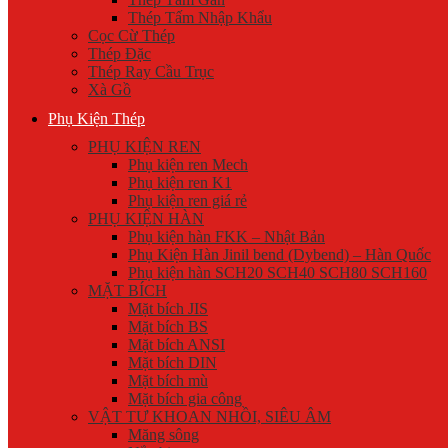
Thép Tấm Nhập Khẩu
Cọc Cừ Thép
Thép Đặc
Thép Ray Cầu Trục
Xà Gồ
Phụ Kiện Thép
PHỤ KIỆN REN
Phụ kiện ren Mech
Phụ kiện ren K1
Phụ kiện ren giá rẻ
PHỤ KIỆN HÀN
Phụ kiện hàn FKK – Nhật Bản
Phụ Kiện Hàn Jinil bend (Dybend) – Hàn Quốc
Phụ kiện hàn SCH20 SCH40 SCH80 SCH160
MẶT BÍCH
Mặt bích JIS
Mặt bích BS
Mặt bích ANSI
Mặt bích DIN
Mặt bích mù
Mặt bích gia công
VẬT TƯ KHOAN NHỒI, SIÊU ÂM
Măng sông