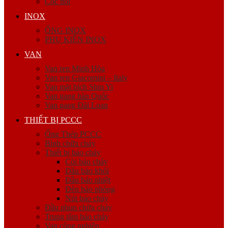
Cóc nối
INOX
ỐNG INOX
PHỤ KIỆN INOX
VAN
Van ren Minh Hòa
Van ren Giacomini – Italy
Van mặt bích Shin Yi
Van gang hàn Quốc
Van gang Đài Loan
THIẾT BỊ PCCC
Ống Thép PCCC
Bình chữa cháy
Thiết bị báo cháy
Còi báo cháy
Đầu báo khói
Đầu báo nhiệt
Đèn báo phòng
Nút báo cháy
Đầu phun chữa cháy
Trung tâm báo cháy
Van công nghiệp