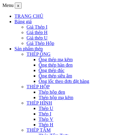
Menu
x
TRANG CHỦ
Bảng giá
Giá Thép I
Giá thép H
Giá thép U
Giá Thép Hộp
Sản phẩm thép
THÉP ỐNG
Ống thép mạ kẽm
Ống thép hàn đen
Ống thép đúc
Ống thép siêu âm
Ống lốc theo đơn đặt hàng
THÉP HỘP
Thép hộp đen
Thép hộp mạ kẽm
THÉP HÌNH
Thép U
Thép I
Thép V
Thép H
THÉP TẤM