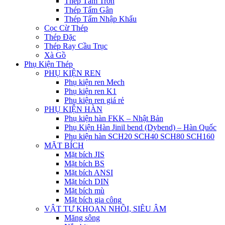
Thép Tấm Trơn
Thép Tấm Gân
Thép Tấm Nhập Khẩu
Cọc Cừ Thép
Thép Đặc
Thép Ray Cầu Trục
Xà Gồ
Phụ Kiện Thép
PHỤ KIỆN REN
Phụ kiện ren Mech
Phụ kiện ren K1
Phụ kiện ren giá rẻ
PHỤ KIỆN HÀN
Phụ kiện hàn FKK – Nhật Bản
Phụ Kiện Hàn Jinil bend (Dybend) – Hàn Quốc
Phụ kiện hàn SCH20 SCH40 SCH80 SCH160
MẶT BÍCH
Mặt bích JIS
Mặt bích BS
Mặt bích ANSI
Mặt bích DIN
Mặt bích mù
Mặt bích gia công
VẬT TƯ KHOAN NHỒI, SIÊU ÂM
Măng sông