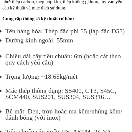
như: thép carbon, thép hợp kim, thép không gỉ inox, tùy vào yêu
cầu kỹ thuật và mục đích sử dụng.
Cung cấp thông số kỹ thuật cơ bản:
Tên hàng hóa: Thép đặc phi 55 (láp đặc D55)
Đường kính ngoài: 55mm
Chiều dài cây tiêu chuẩn: 6m (hoặc cắt theo
quy cách yêu cầu)
Trọng lượng: ~18.65kg/mét
Mác thép thông dụng: SS400, CT3, S45C,
SCM440, SUS201, SUS304, SUS316…
Bề mặt: Đen, trơn hoặc mạ kẽm/nhúng kẽm/
đánh bóng (với inox)
Tiêu chuẩn sản xuất: JIS, ASTM, TCVN,