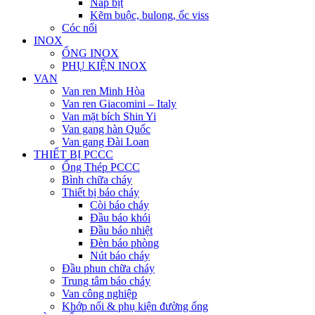
Nắp bịt
Kẽm buộc, bulong, ốc viss
Cóc nối
INOX
ỐNG INOX
PHỤ KIỆN INOX
VAN
Van ren Minh Hòa
Van ren Giacomini – Italy
Van mặt bích Shin Yi
Van gang hàn Quốc
Van gang Đài Loan
THIẾT BỊ PCCC
Ống Thép PCCC
Bình chữa cháy
Thiết bị báo cháy
Còi báo cháy
Đầu báo khói
Đầu báo nhiệt
Đèn báo phòng
Nút báo cháy
Đầu phun chữa cháy
Trung tâm báo cháy
Van công nghiệp
Khớp nối & phụ kiện đường ống