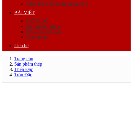
Khớp nối & phụ kiện đường ống
BÀI VIẾT
CATALOG
Tin chuyên ngành
Tư vấn khách hàng
Blog tin tức
Liên hệ
Trang chủ
Sản phẩm thép
Thép Đặc
Tròn Đặc