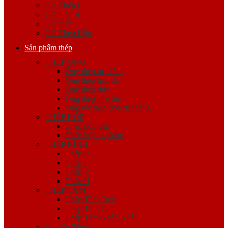
Giá Thép I
Giá thép H
Giá thép U
Giá Thép Hộp
Sản phẩm thép
THÉP ỐNG
Ống thép mạ kẽm
Ống thép hàn đen
Ống thép đúc
Ống thép siêu âm
Ống lốc theo đơn đặt hàng
THÉP HỘP
Thép hộp đen
Thép hộp mạ kẽm
THÉP HÌNH
Thép U
Thép I
Thép V
Thép H
THÉP TẤM
Thép Tấm Trơn
Thép Tấm Gân
Thép Tấm Nhập Khẩu
Cọc Cừ Thép