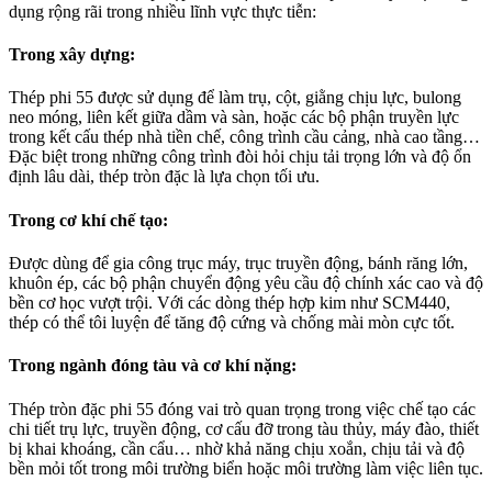
dụng rộng rãi trong nhiều lĩnh vực thực tiễn:
Trong xây dựng:
Thép phi 55 được sử dụng để làm trụ, cột, giằng chịu lực, bulong
neo móng, liên kết giữa dầm và sàn, hoặc các bộ phận truyền lực
trong kết cấu thép nhà tiền chế, công trình cầu cảng, nhà cao tầng…
Đặc biệt trong những công trình đòi hỏi chịu tải trọng lớn và độ ổn
định lâu dài, thép tròn đặc là lựa chọn tối ưu.
Trong cơ khí chế tạo:
Được dùng để gia công trục máy, trục truyền động, bánh răng lớn,
khuôn ép, các bộ phận chuyển động yêu cầu độ chính xác cao và độ
bền cơ học vượt trội. Với các dòng thép hợp kim như SCM440,
thép có thể tôi luyện để tăng độ cứng và chống mài mòn cực tốt.
Trong ngành đóng tàu và cơ khí nặng:
Thép tròn đặc phi 55 đóng vai trò quan trọng trong việc chế tạo các
chi tiết trụ lực, truyền động, cơ cấu đỡ trong tàu thủy, máy đào, thiết
bị khai khoáng, cần cẩu… nhờ khả năng chịu xoắn, chịu tải và độ
bền mỏi tốt trong môi trường biển hoặc môi trường làm việc liên tục.