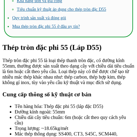
Khả năng uốn và gia công
Tiêu chuẩn kỹ thuật áp dụng cho thép tròn đặc D55
Quy trình sản xuất và đóng gói
Mua thép tròn đặc phi 55 ở đâu uy tín?
Thép tròn đặc phi 55 (Láp D55)
Thép tròn đặc phi 55 là loại thép thanh tròn đặc, có đường kính
55mm, thường được sản xuất theo dạng cây với chiều dài tiêu chuẩn
là 6m hoặc cắt theo yêu cầu. Loại thép này có thể được chế tạo từ
nhiều mác thép khác nhau như: thép carbon, thép hợp kim, thép
không gỉ inox, tùy vào yêu cầu kỹ thuật và mục đích sử dụng.
Cung cấp thông số kỹ thuật cơ bản
Tên hàng hóa: Thép đặc phi 55 (láp đặc D55)
Đường kính ngoài: 55mm
Chiều dài cây tiêu chuẩn: 6m (hoặc cắt theo quy cách yêu
cầu)
Trọng lượng: ~18.65kg/mét
Mác thép thông dụng: SS400, CT3, S45C, SCM440,