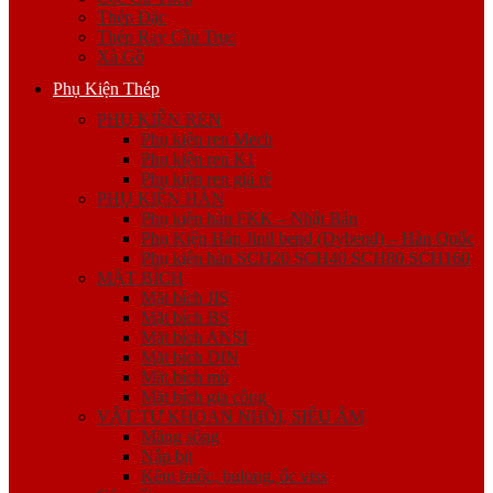
Thép Đặc
Thép Ray Cầu Trục
Xà Gồ
Phụ Kiện Thép
PHỤ KIỆN REN
Phụ kiện ren Mech
Phụ kiện ren K1
Phụ kiện ren giá rẻ
PHỤ KIỆN HÀN
Phụ kiện hàn FKK – Nhật Bản
Phụ Kiện Hàn Jinil bend (Dybend) – Hàn Quốc
Phụ kiện hàn SCH20 SCH40 SCH80 SCH160
MẶT BÍCH
Mặt bích JIS
Mặt bích BS
Mặt bích ANSI
Mặt bích DIN
Mặt bích mù
Mặt bích gia công
VẬT TƯ KHOAN NHỒI, SIÊU ÂM
Măng sông
Nắp bịt
Kẽm buộc, bulong, ốc viss