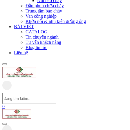
Nút báo cháy
Đầu phun chữa cháy
Trung tâm báo cháy
Van công nghiệp
Khớp nối & phụ kiện đường ống
BÀI VIẾT
CATALOG
Tin chuyên ngành
Tư vấn khách hàng
Blog tin tức
Liên hệ
0