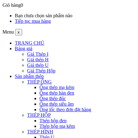
Giỏ hàng
0
Bạn chưa chọn sản phẩm nào
Tiếp tục mua hàng
Menu
x
TRANG CHỦ
Bảng giá
Giá Thép I
Giá thép H
Giá thép U
Giá Thép Hộp
Sản phẩm thép
THÉP ỐNG
Ống thép mạ kẽm
Ống thép hàn đen
Ống thép đúc
Ống thép siêu âm
Ống lốc theo đơn đặt hàng
THÉP HỘP
Thép hộp đen
Thép hộp mạ kẽm
THÉP HÌNH
Thép U