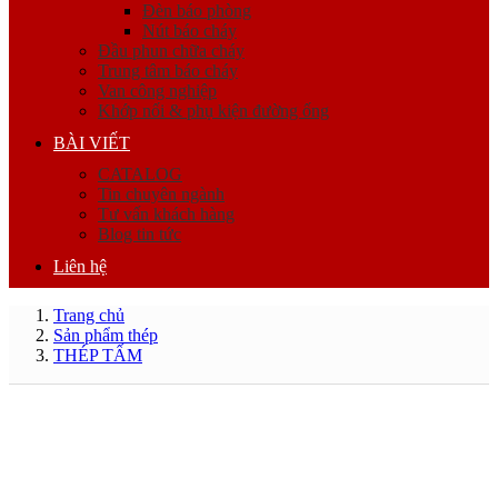
Đèn báo phòng
Nút báo cháy
Đầu phun chữa cháy
Trung tâm báo cháy
Van công nghiệp
Khớp nối & phụ kiện đường ống
BÀI VIẾT
CATALOG
Tin chuyên ngành
Tư vấn khách hàng
Blog tin tức
Liên hệ
Trang chủ
Sản phẩm thép
THÉP TẤM