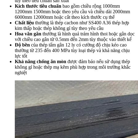
tùy theo tiêu chuẩn sản xuất
Kích thước tiêu chuẩn
bao gồm chiều rộng 1000mm
1200mm 1500mm hoặc theo yêu cầu và chiều dài 2000mm
6000mm 12000mm hoặc cắt theo kích thước cụ thể
Chất liệu
thường là thép cacbon như SS400 A36 thép hợp
kim thấp hoặc thép không gỉ tùy theo yêu cầu
Hoa văn gân
thường là hình quả trám hình thoi hoặc gân dọc
với chiều cao gân từ 0.5mm đến 2mm tùy thuộc vào thiết kế
Độ bền
của thép tấm gân 12 ly có cường độ chịu kéo cao
thường từ 235 đến 400 MPa tùy loại thép và khả năng chịu
lực tốt
Khả năng chống ăn mòn
được đảm bảo nếu sử dụng thép
không gỉ hoặc thép mạ kẽm phù hợp trong môi trường khắc
nghiệt