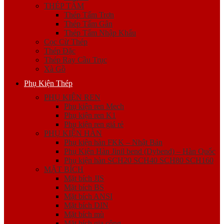
THÉP TẤM
Thép Tấm Trơn
Thép Tấm Gân
Thép Tấm Nhập Khẩu
Cọc Cừ Thép
Thép Đặc
Thép Ray Cầu Trục
Xà Gồ
Phụ Kiện Thép
PHỤ KIỆN REN
Phụ kiện ren Mech
Phụ kiện ren K1
Phụ kiện ren giá rẻ
PHỤ KIỆN HÀN
Phụ kiện hàn FKK – Nhật Bản
Phụ Kiện Hàn Jinil bend (Dybend) – Hàn Quốc
Phụ kiện hàn SCH20 SCH40 SCH80 SCH160
MẶT BÍCH
Mặt bích JIS
Mặt bích BS
Mặt bích ANSI
Mặt bích DIN
Mặt bích mù
Mặt bích gia công