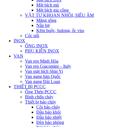
Mặt bích mù
Mặt bích gia công
VẬT TƯ KHOAN NHỒI, SIÊU ÂM
Măng sông
Nắp bịt
Kẽm buộc, bulong, ốc viss
Cóc nối
INOX
ỐNG INOX
PHỤ KIỆN INOX
VAN
Van ren Minh Hòa
Van ren Giacomini – Italy
Van mặt bích Shin Yi
Van gang hàn Quốc
Van gang Đài Loan
THIẾT BỊ PCCC
Ống Thép PCCC
Bình chữa cháy
Thiết bị báo cháy
Còi báo cháy
Đầu báo khói
Đầu báo nhiệt
Đèn báo phòng