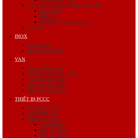
VẬT TƯ KHOAN NHỒI, SIÊU ÂM
Măng sông
Nắp bịt
Kẽm buộc, bulong, ốc viss
Cóc nối
INOX
ỐNG INOX
PHỤ KIỆN INOX
VAN
Van ren Minh Hòa
Van ren Giacomini – Italy
Van mặt bích Shin Yi
Van gang hàn Quốc
Van gang Đài Loan
THIẾT BỊ PCCC
Ống Thép PCCC
Bình chữa cháy
Thiết bị báo cháy
Còi báo cháy
Đầu báo khói
Đầu báo nhiệt