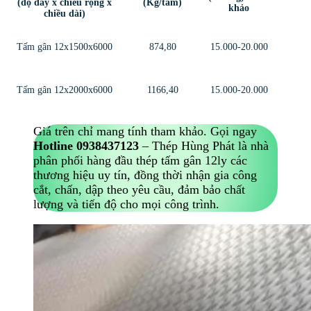
(độ dày x chiều rộng x
(Kg/tấm)
khảo
chiều dài)
Tấm gân 12x1500x6000
874,80
15.000-20.000
Tấm gân 12x2000x6000
1166,40
15.000-20.000
Giá trên chỉ mang tính tham khảo. Gọi ngay
Hotline 0938437123
– Thép Hùng Phát là nhà
phân phối hàng đầu thép tấm gân 12ly các
thương hiệu uy tín, đồng thời nhận gia công
cắt, chấn, dập theo yêu cầu, đảm bảo chất
lượng và tiến độ cho mọi công trình.