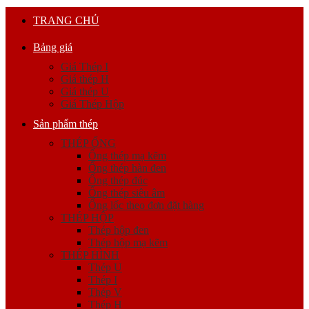
TRANG CHỦ
Bảng giá
Giá Thép I
Giá thép H
Giá thép U
Giá Thép Hộp
Sản phẩm thép
THÉP ỐNG
Ống thép mạ kẽm
Ống thép hàn đen
Ống thép đúc
Ống thép siêu âm
Ống lốc theo đơn đặt hàng
THÉP HỘP
Thép hộp đen
Thép hộp mạ kẽm
THÉP HÌNH
Thép U
Thép I
Thép V
Thép H