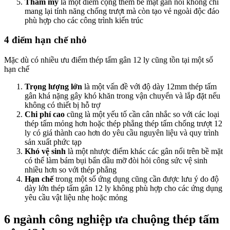
Thẩm mỹ
là một điểm cộng thêm bề mặt gân nổi không chỉ
mang lại tính năng chống trượt mà còn tạo vẻ ngoài độc đáo
phù hợp cho các công trình kiến trúc
4 điểm hạn chế nhỏ
Mặc dù có nhiều ưu điểm thép tấm gân 12 ly cũng tồn tại một số
hạn chế
Trọng lượng lớn
là một vấn đề với độ dày 12mm thép tấm
gân khá nặng gây khó khăn trong vận chuyển và lắp đặt nếu
không có thiết bị hỗ trợ
Chi phí cao
cũng là một yếu tố cần cân nhắc so với các loại
thép tấm mỏng hơn hoặc thép phẳng thép tấm chống trượt 12
ly có giá thành cao hơn do yêu cầu nguyên liệu và quy trình
sản xuất phức tạp
Khó vệ sinh
là một nhược điểm khác các gân nổi trên bề mặt
có thể làm bám bụi bẩn dầu mỡ đòi hỏi công sức vệ sinh
nhiều hơn so với thép phẳng
Hạn chế
trong một số ứng dụng cũng cần được lưu ý do độ
dày lớn thép tấm gân 12 ly không phù hợp cho các ứng dụng
yêu cầu vật liệu nhẹ hoặc mỏng
6 ngành công nghiệp ưa chuộng thép tấm