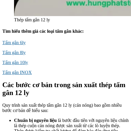
Thép tấm gân 12 ly
Tìm hiểu thêm giá các loại tấm gân khác:
Tấm gân 6ly
Tấm gân 8ly
Tấm gân 10ly
Tấm gân INOX
Các bước cơ bản trong sản xuất thép tấm
gân 12 ly
Quy trình sản xuất thép tấm gân 12 ly (cán nóng) bao gồm nhiều
bước cơ bản dễ hiểu sau:
Chuẩn bị nguyên liệu
là bước đầu tiên với nguyên liệu chính
là thép cuộn cán nóng được sản xuất từ các lò luyện thép.
Thép được kiểm tra chất lượng để đảm bảo đáp ứng tiêu