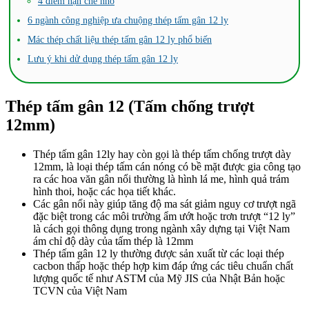
4 điểm hạn chế nhỏ
6 ngành công nghiệp ưa chuộng thép tấm gân 12 ly
Mác thép chất liệu thép tấm gân 12 ly phổ biến
Lưu ý khi dử dụng thép tấm gân 12 ly
Thép tấm gân 12 (Tấm chống trượt
12mm)
Thép tấm gân 12ly hay còn gọi là thép tấm chống trượt dày
12mm, là loại thép tấm cán nóng có bề mặt được gia công tạo
ra các hoa văn gân nổi thường là hình lá me, hình quả trám
hình thoi, hoặc các họa tiết khác.
Các gân nổi này giúp tăng độ ma sát giảm nguy cơ trượt ngã
đặc biệt trong các môi trường ẩm ướt hoặc trơn trượt “12 ly”
là cách gọi thông dụng trong ngành xây dựng tại Việt Nam
ám chỉ độ dày của tấm thép là 12mm
Thép tấm gân 12 ly thường được sản xuất từ các loại thép
cacbon thấp hoặc thép hợp kim đáp ứng các tiêu chuẩn chất
lượng quốc tế như ASTM của Mỹ JIS của Nhật Bản hoặc
TCVN của Việt Nam