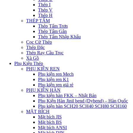
Thép I
Thép V
Thép H
THÉP TẤM
Thép Tấm Trơn
Thép Tấm Gân
Thép Tấm Nhập Khẩu
Cọc Cừ Thép
Thép Đặc
Thép Ray Cầu Trục
Xà Gồ
Phụ Kiện Thép
PHỤ KIỆN REN
Phụ kiện ren Mech
Phụ kiện ren K1
Phụ kiện ren giá rẻ
PHỤ KIỆN HÀN
Phụ kiện hàn FKK – Nhật Bản
Phụ Kiện Hàn Jinil bend (Dybend) – Hàn Quốc
Phụ kiện hàn SCH20 SCH40 SCH80 SCH160
MẶT BÍCH
Mặt bích JIS
Mặt bích BS
Mặt bích ANSI
Mặt bích DIN