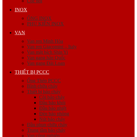
Cóc nối
INOX
ỐNG INOX
PHỤ KIỆN INOX
VAN
Van ren Minh Hòa
Van ren Giacomini – Italy
Van mặt bích Shin Yi
Van gang hàn Quốc
Van gang Đài Loan
THIẾT BỊ PCCC
Ống Thép PCCC
Bình chữa cháy
Thiết bị báo cháy
Còi báo cháy
Đầu báo khói
Đầu báo nhiệt
Đèn báo phòng
Nút báo cháy
Đầu phun chữa cháy
Trung tâm báo cháy
Van công nghiệp