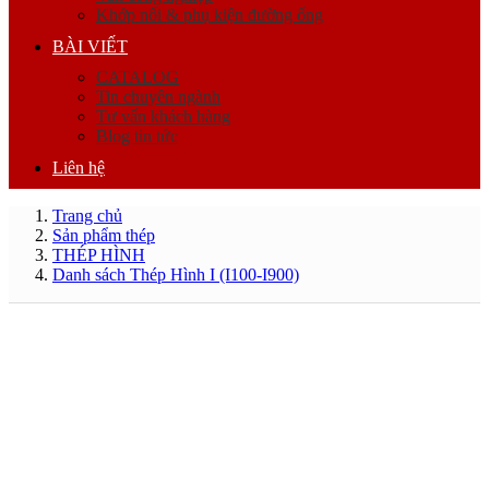
Khớp nối & phụ kiện đường ống
BÀI VIẾT
CATALOG
Tin chuyên ngành
Tư vấn khách hàng
Blog tin tức
Liên hệ
Trang chủ
Sản phẩm thép
THÉP HÌNH
Danh sách Thép Hình I (I100-I900)