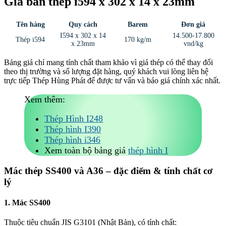
Giá bán thép i594 x 302 x 14 x 23mm
Tên hàng
Quy cách
Barem
Đơn giá
I594 x 302 x 14
14.500-17.800
Thép i594
170 kg/m
x 23mm
vnd/kg
Bảng giá chỉ mang tính chất tham khảo vì giá thép có thể thay đổi
theo thị trường và số lượng đặt hàng, quý khách vui lòng liên hệ
trực tiếp Thép Hùng Phát để được tư vấn và báo giá chính xác nhất.
Xem thêm:
Thép Hình I248
Thép hình I390
Thép hình i346
Xem toàn bộ bảng giá
thép hình I
Mác thép SS400 và A36 – đặc điểm & tính chất cơ
lý
1. Mác SS400
Thuộc tiêu chuẩn JIS G3101 (Nhật Bản), có tính chất: