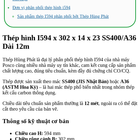
Đơn vị phân phối thép hình i594
Sản phẩm thép I594 phân phối bởi Thép Hùng Phát
Thép hình I594 x 302 x 14 x 23 SS400/A36
Dài 12m
Thép Hùng Phát là đại lý phân phối thép hình I594 của nhà máy
Posco cùng nhiều nhà máy uy tín khác, cam kết cung cấp sản phẩm
chất lượng cao, đúng tiêu chuẩn, kèm đầy đủ chứng chỉ CO/CQ.
Thép được sản xuất theo mác
SS400 (JIS Nhật Bản)
hoặc
A36
(ASTM Hoa Kỳ)
– là hai mác thép phổ biến nhất trong nhóm thép
kết cấu carbon thông dụng.
Chiều dài tiêu chuẩn sản phẩm thường là
12 mét
, ngoài ra có thể đặt
cắt theo yêu cầu của bản vẽ.
Thông số kỹ thuật cơ bản
Chiều cao H:
594 mm
Chiều rộng cánh B:
302 mm