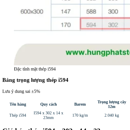
Đặc tính mặt thép i594
Bảng trọng lượng thép i594
Lưu ý dung sai ±5%
Trọng lượng cây
Tên hàng
Quy cách
Barem
12m
I594 x 302 x 14 x
Thép i594
170 kg/m
2.040 kg
23mm