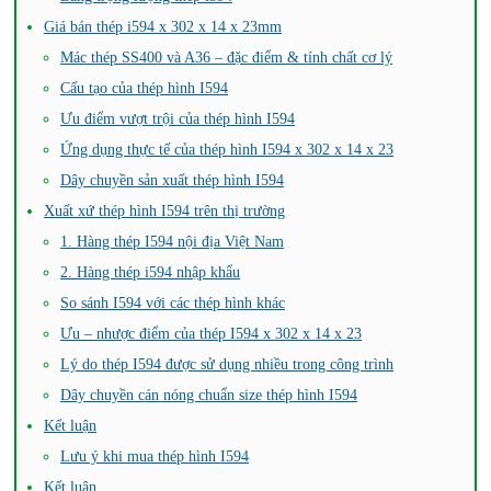
Giá bán thép i594 x 302 x 14 x 23mm
Mác thép SS400 và A36 – đặc điểm & tính chất cơ lý
Cấu tạo của thép hình I594
Ưu điểm vượt trội của thép hình I594
Ứng dụng thực tế của thép hình I594 x 302 x 14 x 23
Dây chuyền sản xuất thép hình I594
Xuất xứ thép hình I594 trên thị trường
1. Hàng thép I594 nội địa Việt Nam
2. Hàng thép i594 nhập khẩu
So sánh I594 với các thép hình khác
Ưu – nhược điểm của thép I594 x 302 x 14 x 23
Lý do thép I594 được sử dụng nhiều trong công trình
Dây chuyền cán nóng chuẩn size thép hình I594
Kết luận
Lưu ý khi mua thép hình I594
Kết luận