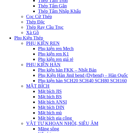
Thép Tấm Trơn
Thép Tấm Gân
Thép Tấm Nhập Khẩu
Cọc Cừ Thép
Thép Đặc
Thép Ray Cầu Trục
Xà Gồ
Phụ Kiện Thép
PHỤ KIỆN REN
Phụ kiện ren Mech
Phụ kiện ren K1
Phụ kiện ren giá rẻ
PHỤ KIỆN HÀN
Phụ kiện hàn FKK – Nhật Bản
Phụ Kiện Hàn Jinil bend (Dybend) – Hàn Quốc
Phụ kiện hàn SCH20 SCH40 SCH80 SCH160
MẶT BÍCH
Mặt bích JIS
Mặt bích BS
Mặt bích ANSI
Mặt bích DIN
Mặt bích mù
Mặt bích gia công
VẬT TƯ KHOAN NHỒI, SIÊU ÂM
Măng sông