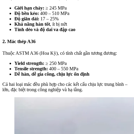
Giới hạn chảy:
≥ 245 MPa
Độ bền kéo:
400 – 510 MPa
Độ giãn dài:
17 – 25%
Khả năng hàn tốt
, ít bị nứt
Tính dẻo và độ dai va đập cao
2. Mác thép A36
Thuộc ASTM A36 (Hoa Kỳ), có tính chất gần tương đương:
Yield strength:
≥ 250 MPa
Tensile strength:
400 – 550 MPa
Dễ hàn, dễ gia công, chịu lực ổn định
Cả hai loại mác đều phù hợp cho các kết cấu chịu lực trung bình –
lớn, đặc biệt trong công nghiệp và hạ tầng.