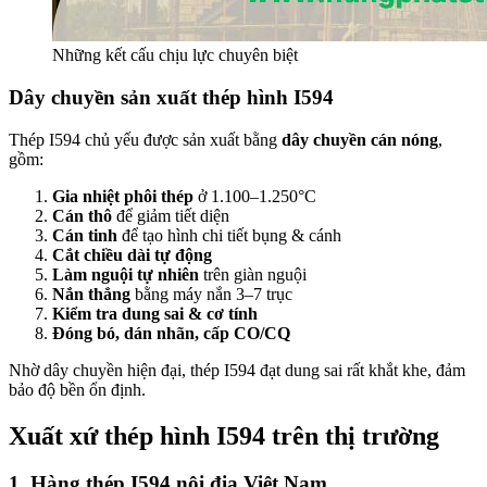
Những kết cấu chịu lực chuyên biệt
Dây chuyền sản xuất thép hình I594
Thép I594 chủ yếu được sản xuất bằng
dây chuyền cán nóng
,
gồm:
Gia nhiệt phôi thép
ở 1.100–1.250°C
Cán thô
để giảm tiết diện
Cán tinh
để tạo hình chi tiết bụng & cánh
Cắt chiều dài tự động
Làm nguội tự nhiên
trên giàn nguội
Nắn thẳng
bằng máy nắn 3–7 trục
Kiểm tra dung sai & cơ tính
Đóng bó, dán nhãn, cấp CO/CQ
Nhờ dây chuyền hiện đại, thép I594 đạt dung sai rất khắt khe, đảm
bảo độ bền ổn định.
Xuất xứ thép hình I594 trên thị trường
1. Hàng thép I594 nội địa Việt Nam