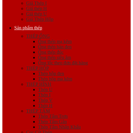
Giá Thép I
Giá thép H
Giá thép U
Giá Thép Hộp
Sản phẩm thép
THÉP ỐNG
Ống thép mạ kẽm
Ống thép hàn đen
Ống thép đúc
Ống thép siêu âm
Ống lốc theo đơn đặt hàng
THÉP HỘP
Thép hộp đen
Thép hộp mạ kẽm
THÉP HÌNH
Thép U
Thép I
Thép V
Thép H
THÉP TẤM
Thép Tấm Trơn
Thép Tấm Gân
Thép Tấm Nhập Khẩu
Cọc Cừ Thép