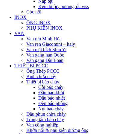
Nắp bịt
Kẽm buộc, bulong, ốc viss
Cóc nối
INOX
ỐNG INOX
PHỤ KIỆN INOX
VAN
Van ren Minh Hòa
Van ren Giacomini – Italy
Van mặt bích Shin Yi
Van gang hàn Quốc
Van gang Đài Loan
THIẾT BỊ PCCC
Ống Thép PCCC
Bình chữa cháy
Thiết bị báo cháy
Còi báo cháy
Đầu báo khói
Đầu báo nhiệt
Đèn báo phòng
Nút báo cháy
Đầu phun chữa cháy
Trung tâm báo cháy
Van công nghiệp
Khớp nối & phụ kiện đường ống