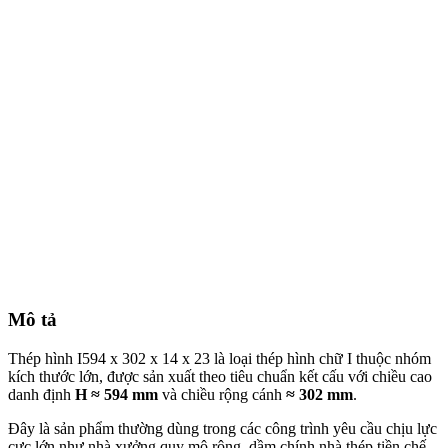
Mô tả
Thép hình I594 x 302 x 14 x 23 là loại thép hình chữ I thuộc nhóm
kích thước lớn, được sản xuất theo tiêu chuẩn kết cấu với chiều cao
danh định
H ≈ 594 mm
và chiều rộng cánh
≈ 302 mm
.
Đây là sản phẩm thường dùng trong các công trình yêu cầu chịu lực
cực lớn như nhà xưởng quy mô rộng, dầm chính nhà thép tiền chế,