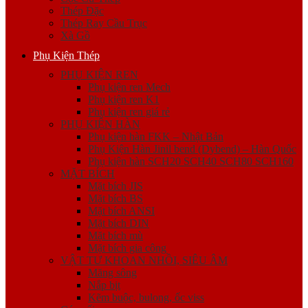
Thép Đặc
Thép Ray Cầu Trục
Xà Gồ
Phụ Kiện Thép
PHỤ KIỆN REN
Phụ kiện ren Mech
Phụ kiện ren K1
Phụ kiện ren giá rẻ
PHỤ KIỆN HÀN
Phụ kiện hàn FKK – Nhật Bản
Phụ Kiện Hàn Jinil bend (Dybend) – Hàn Quốc
Phụ kiện hàn SCH20 SCH40 SCH80 SCH160
MẶT BÍCH
Mặt bích JIS
Mặt bích BS
Mặt bích ANSI
Mặt bích DIN
Mặt bích mù
Mặt bích gia công
VẬT TƯ KHOAN NHỒI, SIÊU ÂM
Măng sông
Nắp bịt
Kẽm buộc, bulong, ốc viss