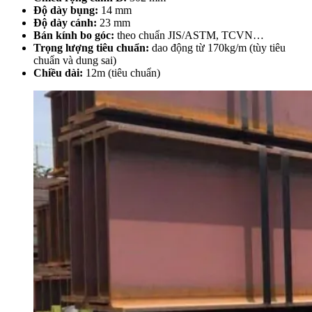
Độ dày bụng:
14 mm
Độ dày cánh:
23 mm
Bán kính bo góc:
theo chuẩn JIS/ASTM, TCVN…
Trọng lượng tiêu chuẩn:
dao động từ 170kg/m (tùy tiêu
chuẩn và dung sai)
Chiều dài:
12m (tiêu chuẩn)