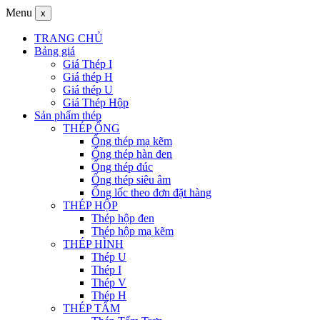
Menu
x
TRANG CHỦ
Bảng giá
Giá Thép I
Giá thép H
Giá thép U
Giá Thép Hộp
Sản phẩm thép
THÉP ỐNG
Ống thép mạ kẽm
Ống thép hàn đen
Ống thép đúc
Ống thép siêu âm
Ống lốc theo đơn đặt hàng
THÉP HỘP
Thép hộp đen
Thép hộp mạ kẽm
THÉP HÌNH
Thép U
Thép I
Thép V
Thép H
THÉP TẤM