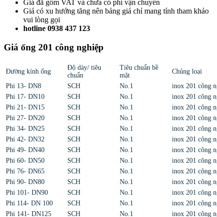
Giá đã gồm VAT và chưa có phí vận chuyển
Giá có xu hướng tăng nên bảng giá chỉ mang tính tham khảo
vui lòng gọi
hotline 0938 437 123
Giá ống 201 công nghiệp
Độ dày/ tiêu
Tiêu chuẩn bề
Đường kính ống
Chủng loại
chuẩn
mặt
Phi 13- DN8
SCH
No.1
inox 201 công n
Phi 17- DN10
SCH
No.1
inox 201 công n
Phi 21- DN15
SCH
No.1
inox 201 công n
Phi 27- DN20
SCH
No.1
inox 201 công n
Phi 34- DN25
SCH
No.1
inox 201 công n
Phi 42- DN32
SCH
No.1
inox 201 công n
Phi 49- DN40
SCH
No.1
inox 201 công n
Phi 60- DN50
SCH
No.1
inox 201 công n
Phi 76- DN65
SCH
No.1
inox 201 công n
Phi 90- DN80
SCH
No.1
inox 201 công n
Phi 101- DN90
SCH
No.1
inox 201 công n
Phi 114- DN 100
SCH
No.1
inox 201 công n
Phi 141- DN125
SCH
No.1
inox 201 công n