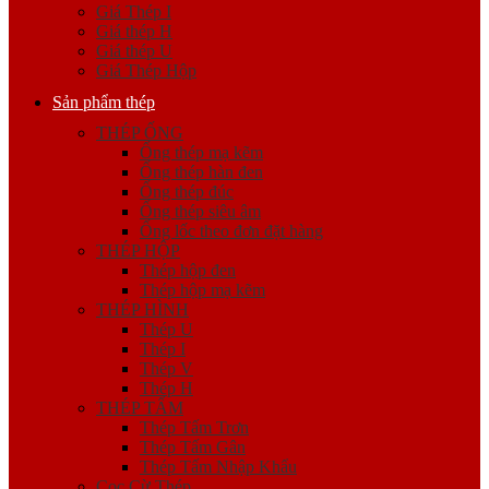
Giá Thép I
Giá thép H
Giá thép U
Giá Thép Hộp
Sản phẩm thép
THÉP ỐNG
Ống thép mạ kẽm
Ống thép hàn đen
Ống thép đúc
Ống thép siêu âm
Ống lốc theo đơn đặt hàng
THÉP HỘP
Thép hộp đen
Thép hộp mạ kẽm
THÉP HÌNH
Thép U
Thép I
Thép V
Thép H
THÉP TẤM
Thép Tấm Trơn
Thép Tấm Gân
Thép Tấm Nhập Khẩu
Cọc Cừ Thép