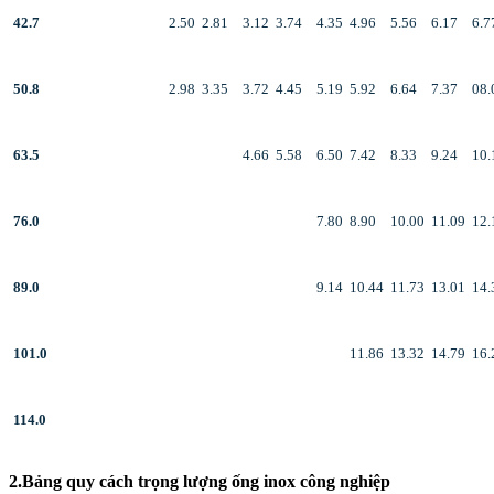
42.7
2.50
2.81
3.12
3.74
4.35
4.96
5.56
6.17
6.7
50.8
2.98
3.35
3.72
4.45
5.19
5.92
6.64
7.37
08.
63.5
4.66
5.58
6.50
7.42
8.33
9.24
10.
76.0
7.80
8.90
10.00
11.09
12.
89.0
9.14
10.44
11.73
13.01
14.
101.0
11.86
13.32
14.79
16.
114.0
2.Bảng quy cách trọng lượng ống inox công nghiệp