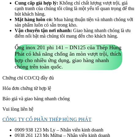
Cung cấp giá hợp lý:
Không chỉ chất lượng vượt trội, giá
cạnh tranh của chúng tôi cũng là một yếu tố quan trọng để thu
hút khách hàng.
Mặt hàng luôn có:
Mua hàng thuận tiện và nhanh chóng với
sản phẩm luôn có sẵn trong kho.
Vận chuyển tận nơi nhanh:
Giao hàng nhanh chóng là ưu
điểm nổi bật mà chúng tôi mang đến cho khách hàng.
Ống inox 201 phi 141 – DN125 của Thép Hùng
Phát có khả năng chống ăn mòn vượt trội, thích
hợp cho nhiều ứng dụng, giao hàng nhanh
chóng trên toàn quốc.
Chứng chỉ CO/CQ đầy đủ
Hóa đơn chứng từ hợp lệ
Báo giá và giao hàng nhanh chóng
Vui lòng liên hệ
CÔNG TY CỔ PHẦN THÉP HÙNG PHÁT
0909 938 123 Ms Ly – Nhân viên kinh doanh
0938 261 123 Ms Mừng – Nhân viên kinh doanh