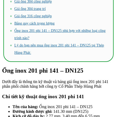
Giá ống 304 công nghiệp
Giá ống 304 trang trí
Giá ống 316 công nghiệp
Bảng quy cách trọng lượng
Ống inox 201 phi 141 – DN125 phù hợp với những loại công
trình nào?
Lý do bạn nên mua ống inox 201 phi 141 – DN125 tại Thép
Hùng Phát:
Ống inox 201 phi 141 – DN125
Dưới đây là thông tin kỹ thuật và bảng giá ống inox 201 phi 141
phân phối chính hãng bởi công ty Cổ Phần Thép Hùng Phát
Chi tiết kỹ thuật ống inox 201 phi 141
Tên của hàng:
Ống inox 201 phi 141 – DN125
Đường kính được ghi:
141.30 mm (DN125)
Kích cỡ độ dày ly:
2.77 mm, 3.40 mm đến 6.55 mm