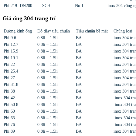
Phi 219- DN200
SCH
No.1
inox 304 công n
Giá ống 304 trang trí
Đường kính ống
Độ dày/ tiêu chuẩn
Tiêu chuẩn bề mặt
Chủng loại
Phi 9.6
0.8li – 1.5li
BA
inox 304 tran
Phi 12.7
0.8li – 1.5li
BA
inox 304 tran
Phi 15.9
0.8li – 1.5li
BA
inox 304 tran
Phi 19.1
0.8li – 1.5li
BA
inox 304 tran
Phi 22
0.8li – 1.5li
BA
inox 304 tran
Phi 25.4
0.8li – 1.5li
BA
inox 304 tran
Phi 27
0.8li – 1.5li
BA
inox 304 tran
Phi 31.8
0.8li – 1.5li
BA
inox 304 tran
Phi 38
0.8li – 1.5li
BA
inox 304 tran
Phi 42
0.8li – 1.5li
BA
inox 304 tra
Phi 50.8
0.8li – 1.5li
BA
inox 304 tra
Phi 60
0.8li – 1.5li
BA
inox 304 tran
Phi 63
0.8li – 1.5li
BA
inox 304 tra
Phi 76
0.8li – 1.5li
BA
inox 304 tra
Phi 89
0.8li – 1.5li
BA
inox 304 tran