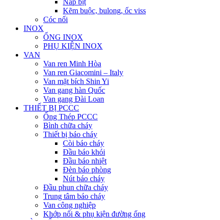
Nắp bịt
Kẽm buộc, bulong, ốc viss
Cóc nối
INOX
ỐNG INOX
PHỤ KIỆN INOX
VAN
Van ren Minh Hòa
Van ren Giacomini – Italy
Van mặt bích Shin Yi
Van gang hàn Quốc
Van gang Đài Loan
THIẾT BỊ PCCC
Ống Thép PCCC
Bình chữa cháy
Thiết bị báo cháy
Còi báo cháy
Đầu báo khói
Đầu báo nhiệt
Đèn báo phòng
Nút báo cháy
Đầu phun chữa cháy
Trung tâm báo cháy
Van công nghiệp
Khớp nối & phụ kiện đường ống