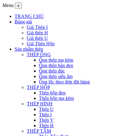
Menu
x
TRANG CHỦ
Bảng giá
Giá Thép I
Giá thép H
Giá thép U
Giá Thép Hộp
Sản phẩm thép
THÉP ỐNG
Ống thép mạ kẽm
Ống thép hàn đen
Ống thép đúc
Ống thép siêu âm
Ống lốc theo đơn đặt hàng
THÉP HỘP
Thép hộp đen
Thép hộp mạ kẽm
THÉP HÌNH
Thép U
Thép I
Thép V
Thép H
THÉP TẤM