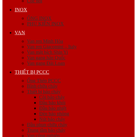
Cóc nối
INOX
ỐNG INOX
PHỤ KIỆN INOX
VAN
Van ren Minh Hòa
Van ren Giacomini – Italy
Van mặt bích Shin Yi
Van gang hàn Quốc
Van gang Đài Loan
THIẾT BỊ PCCC
Ống Thép PCCC
Bình chữa cháy
Thiết bị báo cháy
Còi báo cháy
Đầu báo khói
Đầu báo nhiệt
Đèn báo phòng
Nút báo cháy
Đầu phun chữa cháy
Trung tâm báo cháy
Van công nghiệp