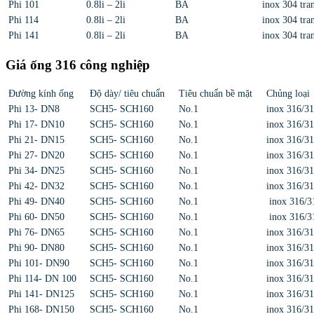
Phi 101
0.8li – 2li
BA
inox 304 tran
Phi 114
0.8li – 2li
BA
inox 304 tran
Phi 141
0.8li – 2li
BA
inox 304 tran
Giá ống 316 công nghiệp
Đường kính ống
Độ dày/ tiêu chuẩn
Tiêu chuẩn bề mặt
Chủng loại
Phi 13- DN8
SCH5- SCH160
No.1
inox 316/3
Phi 17- DN10
SCH5- SCH160
No.1
inox 316/3
Phi 21- DN15
SCH5- SCH160
No.1
inox 316/3
Phi 27- DN20
SCH5- SCH160
No.1
inox 316/3
Phi 34- DN25
SCH5- SCH160
No.1
inox 316/3
Phi 42- DN32
SCH5- SCH160
No.1
inox 316/3
Phi 49- DN40
SCH5- SCH160
No.1
inox 316/3
Phi 60- DN50
SCH5- SCH160
No.1
inox 316/3
Phi 76- DN65
SCH5- SCH160
No.1
inox 316/3
Phi 90- DN80
SCH5- SCH160
No.1
inox 316/3
Phi 101- DN90
SCH5- SCH160
No.1
inox 316/3
Phi 114- DN 100
SCH5- SCH160
No.1
inox 316/3
Phi 141- DN125
SCH5- SCH160
No.1
inox 316/3
Phi 168- DN150
SCH5- SCH160
No.1
inox 316/3