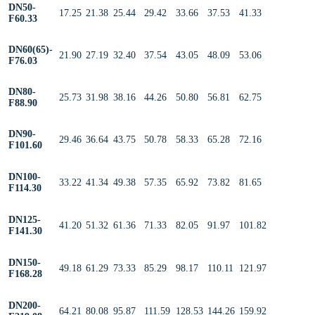
DN50-
17.25
21.38
25.44
29.42
33.66
37.53
41.33
F60.33
DN60(65)-
21.90
27.19
32.40
37.54
43.05
48.09
53.06
F76.03
DN80-
25.73
31.98
38.16
44.26
50.80
56.81
62.75
F88.90
DN90-
29.46
36.64
43.75
50.78
58.33
65.28
72.16
F101.60
DN100-
33.22
41.34
49.38
57.35
65.92
73.82
81.65
F114.30
DN125-
41.20
51.32
61.36
71.33
82.05
91.97
101.82
F141.30
DN150-
49.18
61.29
73.33
85.29
98.17
110.11
121.97
F168.28
DN200-
64.21
80.08
95.87
111.59
128.53
144.26
159.92