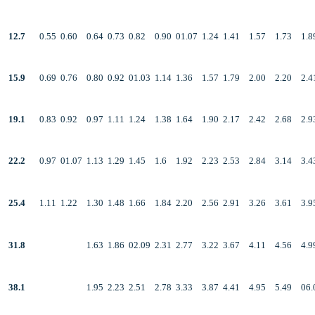
12.7
0.55
0.60
0.64
0.73
0.82
0.90
01.07
1.24
1.41
1.57
1.73
1.8
15.9
0.69
0.76
0.80
0.92
01.03
1.14
1.36
1.57
1.79
2.00
2.20
2.4
19.1
0.83
0.92
0.97
1.11
1.24
1.38
1.64
1.90
2.17
2.42
2.68
2.9
22.2
0.97
01.07
1.13
1.29
1.45
1.6
1.92
2.23
2.53
2.84
3.14
3.4
25.4
1.11
1.22
1.30
1.48
1.66
1.84
2.20
2.56
2.91
3.26
3.61
3.9
31.8
1.63
1.86
02.09
2.31
2.77
3.22
3.67
4.11
4.56
4.9
38.1
1.95
2.23
2.51
2.78
3.33
3.87
4.41
4.95
5.49
06.