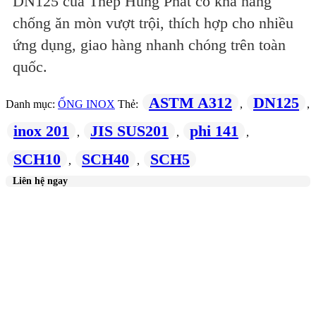
DN125 của Thép Hùng Phát có khả năng
chống ăn mòn vượt trội, thích hợp cho nhiều
ứng dụng, giao hàng nhanh chóng trên toàn
quốc.
ASTM A312
DN125
Danh mục:
ỐNG INOX
Thẻ:
,
,
inox 201
JIS SUS201
phi 141
,
,
,
SCH10
SCH40
SCH5
,
,
Liên hệ ngay