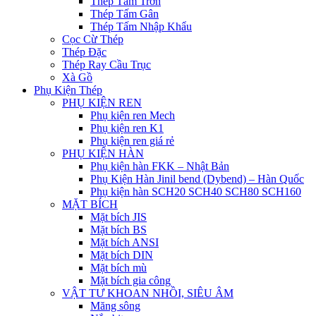
Thép Tấm Trơn
Thép Tấm Gân
Thép Tấm Nhập Khẩu
Cọc Cừ Thép
Thép Đặc
Thép Ray Cầu Trục
Xà Gồ
Phụ Kiện Thép
PHỤ KIỆN REN
Phụ kiện ren Mech
Phụ kiện ren K1
Phụ kiện ren giá rẻ
PHỤ KIỆN HÀN
Phụ kiện hàn FKK – Nhật Bản
Phụ Kiện Hàn Jinil bend (Dybend) – Hàn Quốc
Phụ kiện hàn SCH20 SCH40 SCH80 SCH160
MẶT BÍCH
Mặt bích JIS
Mặt bích BS
Mặt bích ANSI
Mặt bích DIN
Mặt bích mù
Mặt bích gia công
VẬT TƯ KHOAN NHỒI, SIÊU ÂM
Măng sông