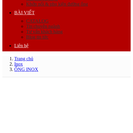
Khớp nối & phụ kiện đường ống
BÀI VIẾT
CATALOG
Tin chuyên ngành
Tư vấn khách hàng
Blog tin tức
Liên hệ
Trang chủ
Inox
ỐNG INOX