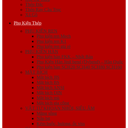
Thép Đặc
Thép Ray Cầu Trục
Xà Gồ
Phụ Kiện Thép
PHỤ KIỆN REN
Phụ kiện ren Mech
Phụ kiện ren K1
Phụ kiện ren giá rẻ
PHỤ KIỆN HÀN
Phụ kiện hàn FKK – Nhật Bản
Phụ Kiện Hàn Jinil bend (Dybend) – Hàn Quốc
Phụ kiện hàn SCH20 SCH40 SCH80 SCH160
MẶT BÍCH
Mặt bích JIS
Mặt bích BS
Mặt bích ANSI
Mặt bích DIN
Mặt bích mù
Mặt bích gia công
VẬT TƯ KHOAN NHỒI, SIÊU ÂM
Măng sông
Nắp bịt
Kẽm buộc, bulong, ốc viss