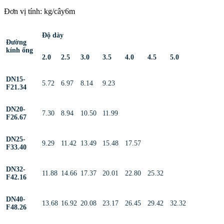
Đơn vị tính: kg/cây6m
Độ dày
Đường
kính ống
2.0
2.5
3.0
3.5
4.0
4.5
5.0
DN15-
5.72
6.97
8.14
9.23
F21.34
DN20-
7.30
8.94
10.50
11.99
F26.67
DN25-
9.29
11.42
13.49
15.48
17.57
F33.40
DN32-
11.88
14.66
17.37
20.01
22.80
25.32
F42.16
DN40-
13.68
16.92
20.08
23.17
26.45
29.42
32.32
F48.26