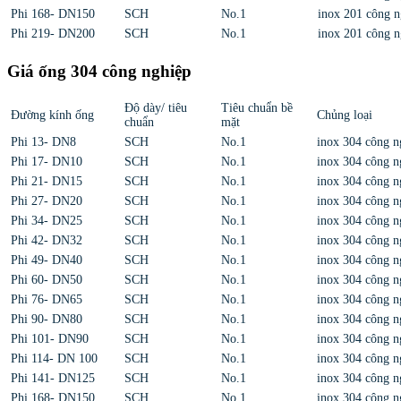
Phi 168- DN150
SCH
No.1
inox 201 công n
Phi 219- DN200
SCH
No.1
inox 201 công n
Giá ống 304 công nghiệp
Độ dày/ tiêu
Tiêu chuẩn bề
Đường kính ống
Chủng loại
chuẩn
mặt
Phi 13- DN8
SCH
No.1
inox 304 công n
Phi 17- DN10
SCH
No.1
inox 304 công n
Phi 21- DN15
SCH
No.1
inox 304 công n
Phi 27- DN20
SCH
No.1
inox 304 công n
Phi 34- DN25
SCH
No.1
inox 304 công n
Phi 42- DN32
SCH
No.1
inox 304 công n
Phi 49- DN40
SCH
No.1
inox 304 công n
Phi 60- DN50
SCH
No.1
inox 304 công n
Phi 76- DN65
SCH
No.1
inox 304 công n
Phi 90- DN80
SCH
No.1
inox 304 công n
Phi 101- DN90
SCH
No.1
inox 304 công n
Phi 114- DN 100
SCH
No.1
inox 304 công n
Phi 141- DN125
SCH
No.1
inox 304 công n
Phi 168- DN150
SCH
No.1
inox 304 công n