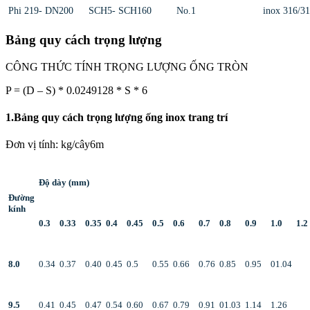
Phi 219- DN200
SCH5- SCH160
No.1
inox 316/3
Bảng quy cách trọng lượng
CÔNG THỨC TÍNH TRỌNG LƯỢNG ỐNG TRÒN
P = (D – S) * 0.0249128 * S * 6
1.Bảng quy cách trọng lượng ống inox trang trí
Đơn vị tính: kg/cây6m
Độ dày (mm)
Đường
kính
0.3
0.33
0.35
0.4
0.45
0.5
0.6
0.7
0.8
0.9
1.0
1.2
8.0
0.34
0.37
0.40
0.45
0.5
0.55
0.66
0.76
0.85
0.95
01.04
9.5
0.41
0.45
0.47
0.54
0.60
0.67
0.79
0.91
01.03
1.14
1.26