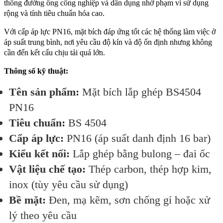
thống đường ống công nghiệp và dân dụng nhờ phạm vi sử dụng
rộng và tính tiêu chuẩn hóa cao.
Với cấp áp lực PN16, mặt bích đáp ứng tốt các hệ thống làm việc ở
áp suất trung bình, nơi yêu cầu độ kín và độ ổn định nhưng không
cần đến kết cấu chịu tải quá lớn.
Thông số kỹ thuật:
Tên sản phẩm:
Mặt bích lắp ghép BS4504
PN16
Tiêu chuẩn:
BS 4504
Cấp áp lực:
PN16 (áp suất danh định 16 bar)
Kiểu kết nối:
Lắp ghép bằng bulong – đai ốc
Vật liệu chế tạo:
Thép carbon, thép hợp kim,
inox (tùy yêu cầu sử dụng)
Bề mặt:
Đen, mạ kẽm, sơn chống gỉ hoặc xử
lý theo yêu cầu