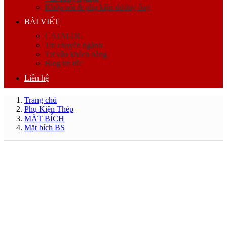
Khớp nối & phụ kiện đường ống
BÀI VIẾT
CATALOG
Tin chuyên ngành
Tư vấn khách hàng
Blog tin tức
Liên hệ
Trang chủ
Phụ Kiện Thép
MẶT BÍCH
Mặt bích BS