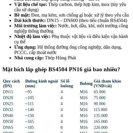
Vật liệu chế tạo:
Thép carbon, thép hợp kim, inox (tùy yêu
cầu sử dụng)
Bề mặt:
Đen, mạ kẽm, sơn chống gỉ hoặc xử lý theo yêu cầu
Dải kích thước:
DN15 – DN600 (theo tiêu chuẩn BS4504)
Môi trường làm việc:
Nước, hơi, dầu, khí, môi trường công
nghiệp thông thường
Nhiệt độ làm việc:
Phụ thuộc vật liệu và điều kiện vận hành
cụ thể
Ứng dụng:
Hệ thống đường ống công nghiệp, dân dụng,
PCCC, cấp thoát nước
Nhà cung cấp:
Thép Hùng Phát
Mặt bích lắp ghép BS4504 PN16 giá bao nhiêu?
Quy cách
Đường kính ngoài
Số lỗ
Giá tham khảo
Bulong
(DN)
(mm)
bulong
(VNĐ/cái)
DN15
~95
4
M16
65.000
DN20
~105
4
M16
75.000
DN25
~115
4
M16
90.000
DN32
~140
4
M16
115.000
DN40
~150
4
M16
135.000
DN50
~165
4
M16
165.000
DN65
~185
8
M16
220.000