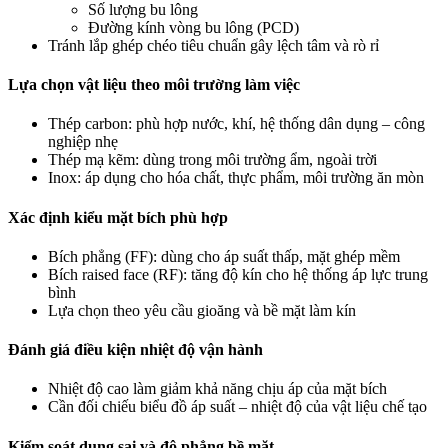
Số lượng bu lông
Đường kính vòng bu lông (PCD)
Tránh lắp ghép chéo tiêu chuẩn gây lệch tâm và rò rỉ
Lựa chọn vật liệu theo môi trường làm việc
Thép carbon: phù hợp nước, khí, hệ thống dân dụng – công
nghiệp nhẹ
Thép mạ kẽm: dùng trong môi trường ẩm, ngoài trời
Inox: áp dụng cho hóa chất, thực phẩm, môi trường ăn mòn
Xác định kiểu mặt bích phù hợp
Bích phẳng (FF): dùng cho áp suất thấp, mặt ghép mềm
Bích raised face (RF): tăng độ kín cho hệ thống áp lực trung
bình
Lựa chọn theo yêu cầu gioăng và bề mặt làm kín
Đánh giá điều kiện nhiệt độ vận hành
Nhiệt độ cao làm giảm khả năng chịu áp của mặt bích
Cần đối chiếu biểu đồ áp suất – nhiệt độ của vật liệu chế tạo
Kiểm soát dung sai và độ phẳng bề mặt