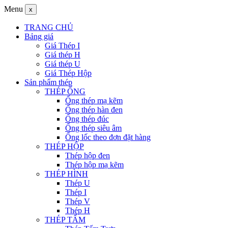
Menu
x
TRANG CHỦ
Bảng giá
Giá Thép I
Giá thép H
Giá thép U
Giá Thép Hộp
Sản phẩm thép
THÉP ỐNG
Ống thép mạ kẽm
Ống thép hàn đen
Ống thép đúc
Ống thép siêu âm
Ống lốc theo đơn đặt hàng
THÉP HỘP
Thép hộp đen
Thép hộp mạ kẽm
THÉP HÌNH
Thép U
Thép I
Thép V
Thép H
THÉP TẤM