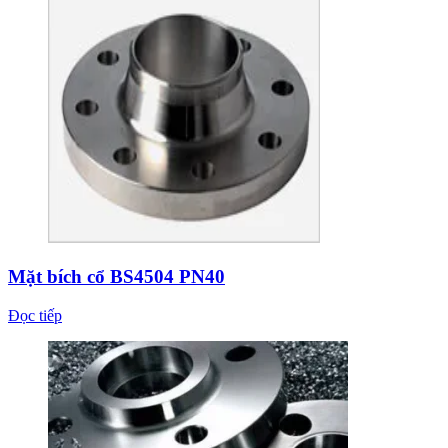
Mặt bích cổ BS4504 PN40
Đọc tiếp