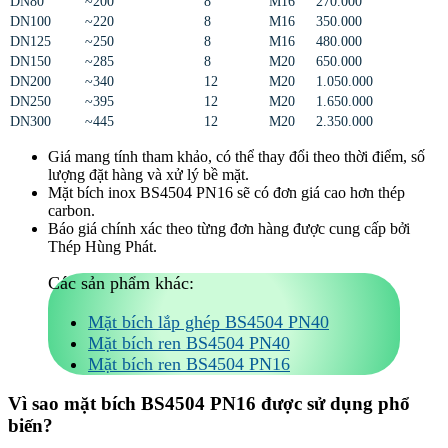
DN80
~200
8
M16
270.000
DN100
~220
8
M16
350.000
DN125
~250
8
M16
480.000
DN150
~285
8
M20
650.000
DN200
~340
12
M20
1.050.000
DN250
~395
12
M20
1.650.000
DN300
~445
12
M20
2.350.000
Giá mang tính tham khảo, có thể thay đổi theo thời điểm, số
lượng đặt hàng và xử lý bề mặt.
Mặt bích inox BS4504 PN16 sẽ có đơn giá cao hơn thép
carbon.
Báo giá chính xác theo từng đơn hàng được cung cấp bởi
Thép Hùng Phát.
Các sản phẩm khác:
Mặt bích lắp ghép BS4504 PN40
Mặt bích ren BS4504 PN40
Mặt bích ren BS4504 PN16
Vì sao mặt bích BS4504 PN16 được sử dụng phổ
biến?