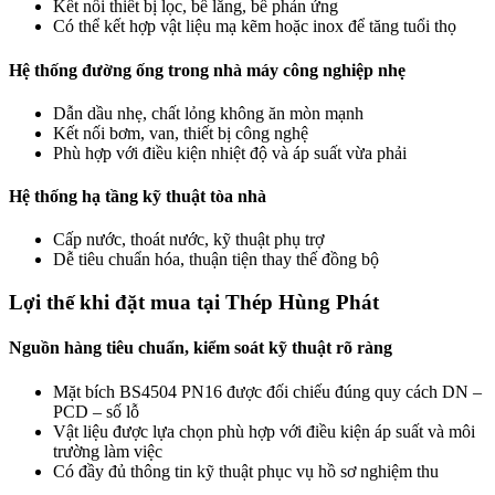
Kết nối thiết bị lọc, bể lắng, bể phản ứng
Có thể kết hợp vật liệu mạ kẽm hoặc inox để tăng tuổi thọ
Hệ thống đường ống trong nhà máy công nghiệp nhẹ
Dẫn dầu nhẹ, chất lỏng không ăn mòn mạnh
Kết nối bơm, van, thiết bị công nghệ
Phù hợp với điều kiện nhiệt độ và áp suất vừa phải
Hệ thống hạ tầng kỹ thuật tòa nhà
Cấp nước, thoát nước, kỹ thuật phụ trợ
Dễ tiêu chuẩn hóa, thuận tiện thay thế đồng bộ
Lợi thế khi đặt mua tại Thép Hùng Phát
Nguồn hàng tiêu chuẩn, kiểm soát kỹ thuật rõ ràng
Mặt bích BS4504 PN16 được đối chiếu đúng quy cách DN –
PCD – số lỗ
Vật liệu được lựa chọn phù hợp với điều kiện áp suất và môi
trường làm việc
Có đầy đủ thông tin kỹ thuật phục vụ hồ sơ nghiệm thu