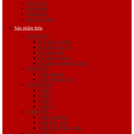
Giá Thép I
Giá thép H
Giá thép U
Giá Thép Hộp
Sản phẩm thép
THÉP ỐNG
Ống thép mạ kẽm
Ống thép hàn đen
Ống thép đúc
Ống thép siêu âm
Ống lốc theo đơn đặt hàng
THÉP HỘP
Thép hộp đen
Thép hộp mạ kẽm
THÉP HÌNH
Thép U
Thép I
Thép V
Thép H
THÉP TẤM
Thép Tấm Trơn
Thép Tấm Gân
Thép Tấm Nhập Khẩu
Cọc Cừ Thép