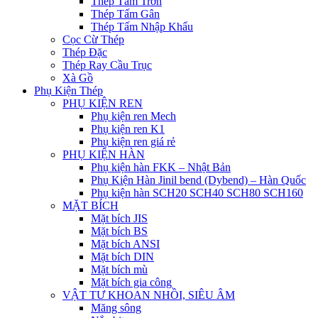
Thép Tấm Trơn
Thép Tấm Gân
Thép Tấm Nhập Khẩu
Cọc Cừ Thép
Thép Đặc
Thép Ray Cầu Trục
Xà Gồ
Phụ Kiện Thép
PHỤ KIỆN REN
Phụ kiện ren Mech
Phụ kiện ren K1
Phụ kiện ren giá rẻ
PHỤ KIỆN HÀN
Phụ kiện hàn FKK – Nhật Bản
Phụ Kiện Hàn Jinil bend (Dybend) – Hàn Quốc
Phụ kiện hàn SCH20 SCH40 SCH80 SCH160
MẶT BÍCH
Mặt bích JIS
Mặt bích BS
Mặt bích ANSI
Mặt bích DIN
Mặt bích mù
Mặt bích gia công
VẬT TƯ KHOAN NHỒI, SIÊU ÂM
Măng sông