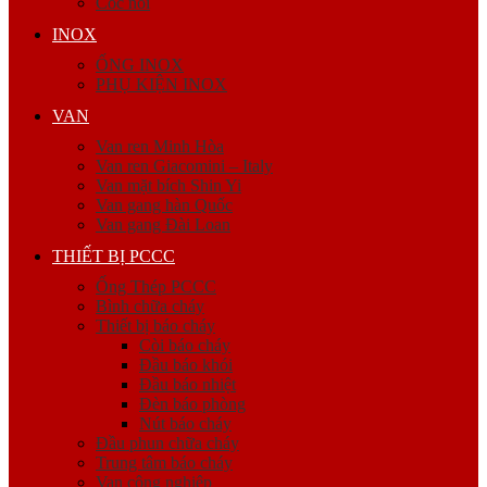
Cóc nối
INOX
ỐNG INOX
PHỤ KIỆN INOX
VAN
Van ren Minh Hòa
Van ren Giacomini – Italy
Van mặt bích Shin Yi
Van gang hàn Quốc
Van gang Đài Loan
THIẾT BỊ PCCC
Ống Thép PCCC
Bình chữa cháy
Thiết bị báo cháy
Còi báo cháy
Đầu báo khói
Đầu báo nhiệt
Đèn báo phòng
Nút báo cháy
Đầu phun chữa cháy
Trung tâm báo cháy
Van công nghiệp