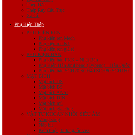
Thép Đặc
Thép Ray Cầu Trục
Xà Gồ
Phụ Kiện Thép
PHỤ KIỆN REN
Phụ kiện ren Mech
Phụ kiện ren K1
Phụ kiện ren giá rẻ
PHỤ KIỆN HÀN
Phụ kiện hàn FKK – Nhật Bản
Phụ Kiện Hàn Jinil bend (Dybend) – Hàn Quốc
Phụ kiện hàn SCH20 SCH40 SCH80 SCH160
MẶT BÍCH
Mặt bích JIS
Mặt bích BS
Mặt bích ANSI
Mặt bích DIN
Mặt bích mù
Mặt bích gia công
VẬT TƯ KHOAN NHỒI, SIÊU ÂM
Măng sông
Nắp bịt
Kẽm buộc, bulong, ốc viss