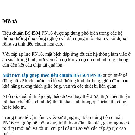
Mô tả
Tiêu chuẩn BS4504 PN16 được áp dụng phổ biến trong các hệ
thống đường ống công nghiệp và dân dụng nhờ phạm vi sử dụng
rộng và tính tiêu chuẩn hóa cao.
Với cấp áp lực PN16, mặt bích đáp ứng tốt các hệ thống làm việc ở
áp suất trung bình, nơi yêu cầu độ kín và độ ổn định nhưng không
cần đến kết cấu chịu tải quá lớn.
Mặt bích lắp ghép theo tiêu chuẩn BS4504 PN16
được thiết kế
đồng bộ về kích thước, số lỗ và đường kính bulong, giúp đảm bảo
khả năng tương thích giữa ống, van và các thiết bị liên quan.
Nhờ đó, quá trình lắp đặt, tháo dỡ và thay thế được thực hiện thuận
lợi, hạn chế điều chỉnh kỹ thuật phát sinh trong quá trình thi công
hoặc bảo trì.
Trong thực tế vận hành, việc sử dụng mặt bích đúng tiêu chuẩn
PN16 còn giúp hệ thống duy trì tính ổn định lâu dài, giảm nguy cơ
rò rỉ tại mối nối và tối ưu chi phí đầu tư so với các cấp áp lực cao
hơn.