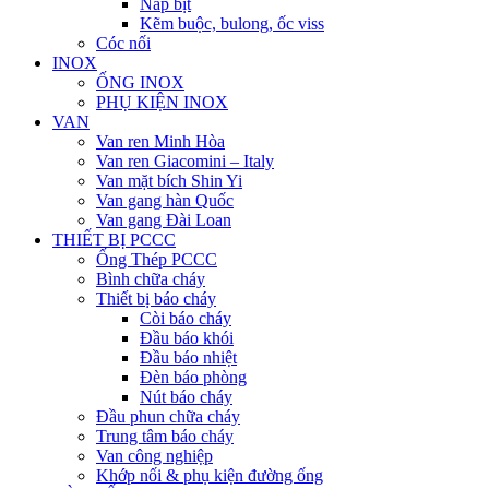
Nắp bịt
Kẽm buộc, bulong, ốc viss
Cóc nối
INOX
ỐNG INOX
PHỤ KIỆN INOX
VAN
Van ren Minh Hòa
Van ren Giacomini – Italy
Van mặt bích Shin Yi
Van gang hàn Quốc
Van gang Đài Loan
THIẾT BỊ PCCC
Ống Thép PCCC
Bình chữa cháy
Thiết bị báo cháy
Còi báo cháy
Đầu báo khói
Đầu báo nhiệt
Đèn báo phòng
Nút báo cháy
Đầu phun chữa cháy
Trung tâm báo cháy
Van công nghiệp
Khớp nối & phụ kiện đường ống