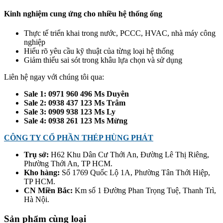
Kinh nghiệm cung ứng cho nhiều hệ thống ống
Thực tế triển khai trong nước, PCCC, HVAC, nhà máy công
nghiệp
Hiểu rõ yêu cầu kỹ thuật của từng loại hệ thống
Giảm thiểu sai sót trong khâu lựa chọn và sử dụng
Liên hệ ngay với chúng tôi qua:
Sale 1: 0971 960 496 Ms Duyên
Sale 2: 0938 437 123 Ms Trâm
Sale 3: 0909 938 123 Ms Ly
Sale 4: 0938 261 123 Ms Mừng
CÔNG TY CỔ PHẦN THÉP HÙNG PHÁT
Trụ sở:
H62 Khu Dân Cư Thới An, Đường Lê Thị Riêng,
Phường Thới An, TP HCM.
Kho hàng:
Số 1769 Quốc Lộ 1A, Phường Tân Thới Hiệp,
TP HCM.
CN Miền Bắc:
Km số 1 Đường Phan Trọng Tuệ, Thanh Trì,
Hà Nội.
Sản phẩm cùng loại