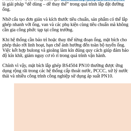
là giải pháp “dễ dùng – dễ thay thế” trong quá trình lắp đặt đường
ống.
Nhờ cấu tạo đơn giản và kích thước tiêu chuẩn, sản phẩm có thể lắp
ghép nhanh với ống, van và các phụ kiện cùng tiêu chuẩn mà không
cần gia công phức tạp tại công trường.
Khi hệ thống cần bảo trì hoặc thay thế từng đoạn ống, mặt bích cho
phép tháo rời linh hoạt, hạn chế ảnh hưởng đến toàn bộ tuyến ống.
Việc kết hợp bulong và gioăng làm kín đúng quy cách giúp đảm bảo
độ kín khít, giảm nguy cơ rò rỉ trong quá trình vận hành.
Chính vì vậy, mặt bích lắp ghép BS4504 PN10 thường được ứng
dụng rộng rãi trong các hệ thống cấp thoát nước, PCCC, xử lý nước
thải và nhiều công trình công nghiệp sử dụng áp suất PN10.