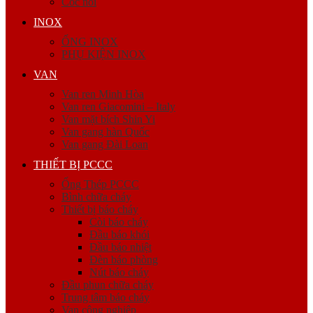
Cóc nối
INOX
ỐNG INOX
PHỤ KIỆN INOX
VAN
Van ren Minh Hòa
Van ren Giacomini – Italy
Van mặt bích Shin Yi
Van gang hàn Quốc
Van gang Đài Loan
THIẾT BỊ PCCC
Ống Thép PCCC
Bình chữa cháy
Thiết bị báo cháy
Còi báo cháy
Đầu báo khói
Đầu báo nhiệt
Đèn báo phòng
Nút báo cháy
Đầu phun chữa cháy
Trung tâm báo cháy
Van công nghiệp