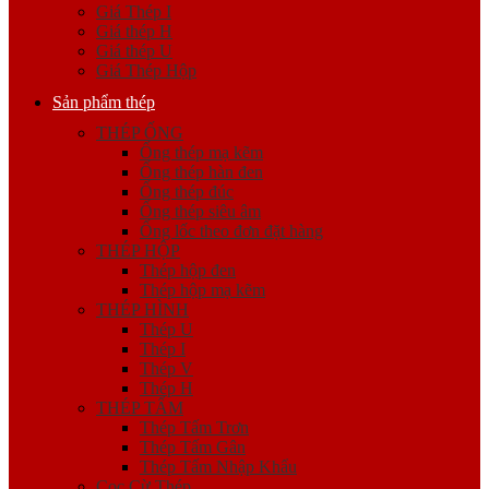
Giá Thép I
Giá thép H
Giá thép U
Giá Thép Hộp
Sản phẩm thép
THÉP ỐNG
Ống thép mạ kẽm
Ống thép hàn đen
Ống thép đúc
Ống thép siêu âm
Ống lốc theo đơn đặt hàng
THÉP HỘP
Thép hộp đen
Thép hộp mạ kẽm
THÉP HÌNH
Thép U
Thép I
Thép V
Thép H
THÉP TẤM
Thép Tấm Trơn
Thép Tấm Gân
Thép Tấm Nhập Khẩu
Cọc Cừ Thép