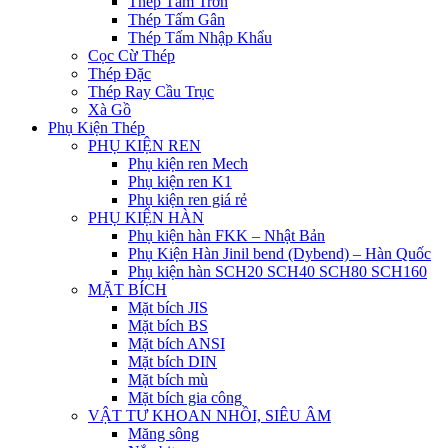
Thép Tấm Trơn
Thép Tấm Gân
Thép Tấm Nhập Khẩu
Cọc Cừ Thép
Thép Đặc
Thép Ray Cầu Trục
Xà Gồ
Phụ Kiện Thép
PHỤ KIỆN REN
Phụ kiện ren Mech
Phụ kiện ren K1
Phụ kiện ren giá rẻ
PHỤ KIỆN HÀN
Phụ kiện hàn FKK – Nhật Bản
Phụ Kiện Hàn Jinil bend (Dybend) – Hàn Quốc
Phụ kiện hàn SCH20 SCH40 SCH80 SCH160
MẶT BÍCH
Mặt bích JIS
Mặt bích BS
Mặt bích ANSI
Mặt bích DIN
Mặt bích mù
Mặt bích gia công
VẬT TƯ KHOAN NHỒI, SIÊU ÂM
Măng sông