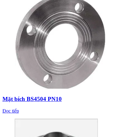
Mặt bích BS4504 PN10
Đọc tiếp