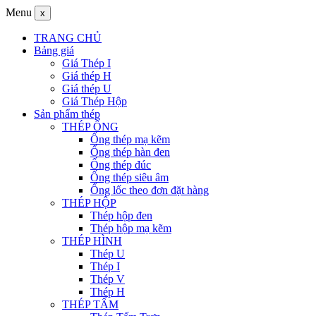
Menu
x
TRANG CHỦ
Bảng giá
Giá Thép I
Giá thép H
Giá thép U
Giá Thép Hộp
Sản phẩm thép
THÉP ỐNG
Ống thép mạ kẽm
Ống thép hàn đen
Ống thép đúc
Ống thép siêu âm
Ống lốc theo đơn đặt hàng
THÉP HỘP
Thép hộp đen
Thép hộp mạ kẽm
THÉP HÌNH
Thép U
Thép I
Thép V
Thép H
THÉP TẤM