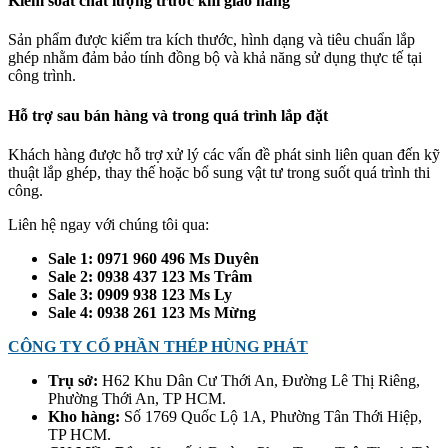
Kiểm soát chất lượng trước khi giao hàng
Sản phẩm được kiểm tra kích thước, hình dạng và tiêu chuẩn lắp
ghép nhằm đảm bảo tính đồng bộ và khả năng sử dụng thực tế tại
công trình.
Hỗ trợ sau bán hàng và trong quá trình lắp đặt
Khách hàng được hỗ trợ xử lý các vấn đề phát sinh liên quan đến kỹ
thuật lắp ghép, thay thế hoặc bổ sung vật tư trong suốt quá trình thi
công.
Liên hệ ngay với chúng tôi qua:
Sale 1: 0971 960 496 Ms Duyên
Sale 2: 0938 437 123 Ms Trâm
Sale 3: 0909 938 123 Ms Ly
Sale 4: 0938 261 123 Ms Mừng
CÔNG TY CỔ PHẦN THÉP HÙNG PHÁT
Trụ sở:
H62 Khu Dân Cư Thới An, Đường Lê Thị Riêng,
Phường Thới An, TP HCM.
Kho hàng:
Số 1769 Quốc Lộ 1A, Phường Tân Thới Hiệp,
TP HCM.