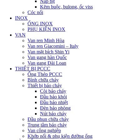
Nắp bịt
Kẽm buộc, bulong, ốc viss
Cóc nối
INOX
ỐNG INOX
PHỤ KIỆN INOX
VAN
Van ren Minh Hòa
Van ren Giacomini – Italy
Van mặt bích Shin Yi
Van gang hàn Quốc
Van gang Đài Loan
THIẾT BỊ PCCC
Ống Thép PCCC
Bình chữa cháy
Thiết bị báo cháy
Còi báo cháy
Đầu báo khói
Đầu báo nhiệt
Đèn báo phòng
Nút báo cháy
Đầu phun chữa cháy
Trung tâm báo cháy
Van công nghiệp
Khớp nối & phụ kiện đường ống