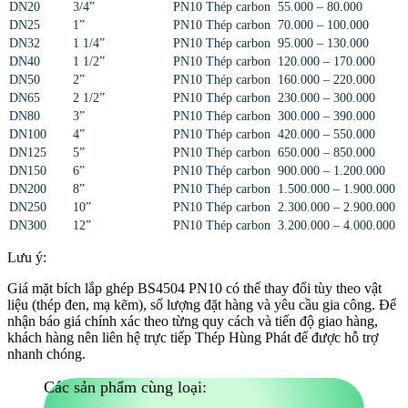
DN20
3/4”
PN10
Thép carbon
55.000 – 80.000
DN25
1”
PN10
Thép carbon
70.000 – 100.000
DN32
1 1/4”
PN10
Thép carbon
95.000 – 130.000
DN40
1 1/2”
PN10
Thép carbon
120.000 – 170.000
DN50
2”
PN10
Thép carbon
160.000 – 220.000
DN65
2 1/2”
PN10
Thép carbon
230.000 – 300.000
DN80
3”
PN10
Thép carbon
300.000 – 390.000
DN100
4”
PN10
Thép carbon
420.000 – 550.000
DN125
5”
PN10
Thép carbon
650.000 – 850.000
DN150
6”
PN10
Thép carbon
900.000 – 1.200.000
DN200
8”
PN10
Thép carbon
1.500.000 – 1.900.000
DN250
10”
PN10
Thép carbon
2.300.000 – 2.900.000
DN300
12”
PN10
Thép carbon
3.200.000 – 4.000.000
Lưu ý:
Giá mặt bích lắp ghép BS4504 PN10 có thể thay đổi tùy theo vật
liệu (thép đen, mạ kẽm), số lượng đặt hàng và yêu cầu gia công. Để
nhận báo giá chính xác theo từng quy cách và tiến độ giao hàng,
khách hàng nên liên hệ trực tiếp Thép Hùng Phát để được hỗ trợ
nhanh chóng.
Các sản phẩm cùng loại: