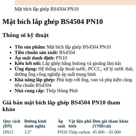
Mặt bích lắp ghép BS4504 PN10
Mặt bích lắp ghép BS4504 PN10
Thông số kỹ thuật
Tên sản phẩm:
Mặt bích lắp ghép BS4504 PN10
Tiêu chuẩn sản xuất:
BS4504
Áp suất danh định:
PN10
Kiểu kết nối:
Lắp ghép bằng bulong và gioăng làm kín
Ứng dụng:
Hệ thống cấp thoát nước, PCCC, xử lý nước thải,
đường ống công nghiệp áp suất trung bình
Khả năng lắp ghép:
Phù hợp với ống, van và phụ kiện cùng
tiêu chuẩn BS4504
Nhà cung cấp:
Thép Hùng Phát
Giá bán mặt bích lắp ghép BS4504 PN10 tham
khảo
Quy cách
Đường kính
Áp
Vật liệu phổ
Đơn giá tham khảo
(DN)
danh nghĩa
suất
biến
(VNĐ/cái)
DN15
1/2”
PN10
Thép carbon
45.000 – 65.000