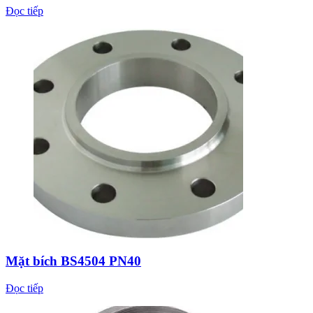
Đọc tiếp
Mặt bích BS4504 PN40
Đọc tiếp