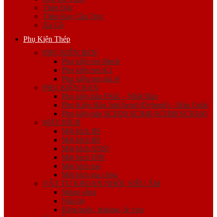
Thép Đặc
Thép Ray Cầu Trục
Xà Gồ
Phụ Kiện Thép
PHỤ KIỆN REN
Phụ kiện ren Mech
Phụ kiện ren K1
Phụ kiện ren giá rẻ
PHỤ KIỆN HÀN
Phụ kiện hàn FKK – Nhật Bản
Phụ Kiện Hàn Jinil bend (Dybend) – Hàn Quốc
Phụ kiện hàn SCH20 SCH40 SCH80 SCH160
MẶT BÍCH
Mặt bích JIS
Mặt bích BS
Mặt bích ANSI
Mặt bích DIN
Mặt bích mù
Mặt bích gia công
VẬT TƯ KHOAN NHỒI, SIÊU ÂM
Măng sông
Nắp bịt
Kẽm buộc, bulong, ốc viss