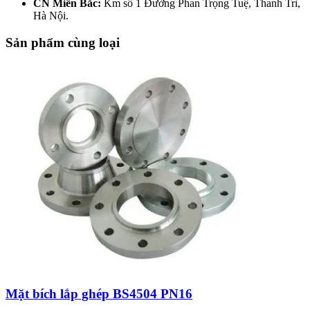
CN Miền Bắc:
Km số 1 Đường Phan Trọng Tuệ, Thanh Trì,
Hà Nội.
Sản phẩm cùng loại
Mặt bích lắp ghép BS4504 PN16