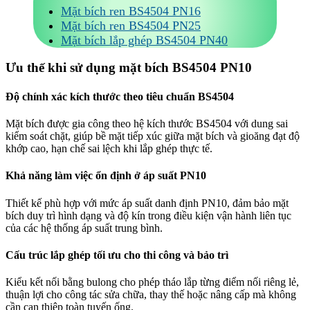
Mặt bích ren BS4504 PN16
Mặt bích ren BS4504 PN25
Mặt bích lắp ghép BS4504 PN40
Ưu thế khi sử dụng mặt bích BS4504 PN10
Độ chính xác kích thước theo tiêu chuẩn BS4504
Mặt bích được gia công theo hệ kích thước BS4504 với dung sai
kiểm soát chặt, giúp bề mặt tiếp xúc giữa mặt bích và gioăng đạt độ
khớp cao, hạn chế sai lệch khi lắp ghép thực tế.
Khả năng làm việc ổn định ở áp suất PN10
Thiết kế phù hợp với mức áp suất danh định PN10, đảm bảo mặt
bích duy trì hình dạng và độ kín trong điều kiện vận hành liên tục
của các hệ thống áp suất trung bình.
Cấu trúc lắp ghép tối ưu cho thi công và bảo trì
Kiểu kết nối bằng bulong cho phép tháo lắp từng điểm nối riêng lẻ,
thuận lợi cho công tác sửa chữa, thay thế hoặc nâng cấp mà không
cần can thiệp toàn tuyến ống.