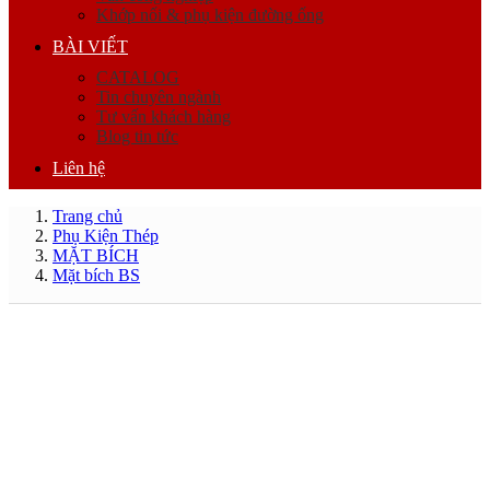
Khớp nối & phụ kiện đường ống
BÀI VIẾT
CATALOG
Tin chuyên ngành
Tư vấn khách hàng
Blog tin tức
Liên hệ
Trang chủ
Phụ Kiện Thép
MẶT BÍCH
Mặt bích BS