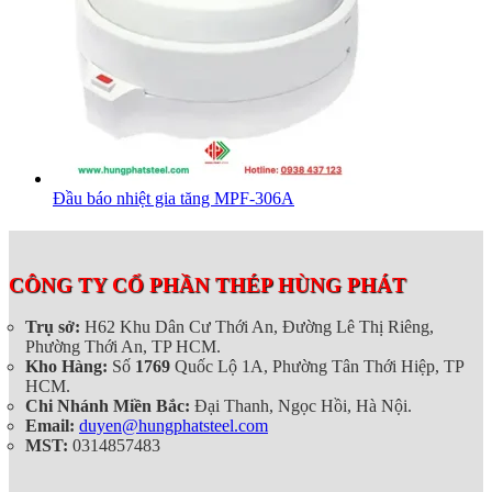
Đầu báo nhiệt gia tăng MPF-306A
CÔNG TY CỔ PHẦN THÉP HÙNG PHÁT
Trụ sở:
H62 Khu Dân Cư Thới An, Đường Lê Thị Riêng,
Phường Thới An, TP HCM.
Kho Hàng:
Số
1769
Quốc Lộ 1A, Phường Tân Thới Hiệp, TP
HCM.
Chi Nhánh Miền Bắc:
Đại Thanh, Ngọc Hồi, Hà Nội.
Email:
duyen@hungphatsteel.com
MST:
0314857483