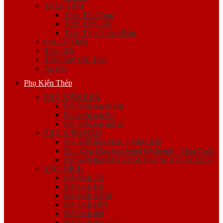
THÉP TẤM
Thép Tấm Trơn
Thép Tấm Gân
Thép Tấm Nhập Khẩu
Cọc Cừ Thép
Thép Đặc
Thép Ray Cầu Trục
Xà Gồ
Phụ Kiện Thép
PHỤ KIỆN REN
Phụ kiện ren Mech
Phụ kiện ren K1
Phụ kiện ren giá rẻ
PHỤ KIỆN HÀN
Phụ kiện hàn FKK – Nhật Bản
Phụ Kiện Hàn Jinil bend (Dybend) – Hàn Quốc
Phụ kiện hàn SCH20 SCH40 SCH80 SCH160
MẶT BÍCH
Mặt bích JIS
Mặt bích BS
Mặt bích ANSI
Mặt bích DIN
Mặt bích mù
Mặt bích gia công