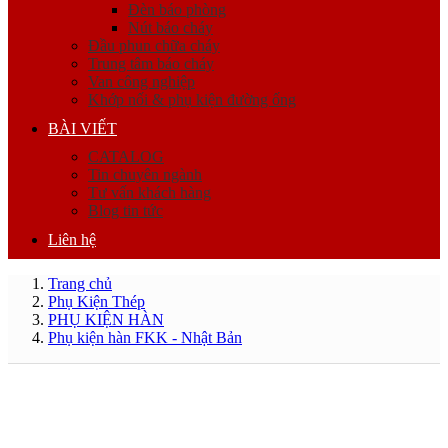
Đèn báo phòng
Nút báo cháy
Đầu phun chữa cháy
Trung tâm báo cháy
Van công nghiệp
Khớp nối & phụ kiện đường ống
BÀI VIẾT
CATALOG
Tin chuyên ngành
Tư vấn khách hàng
Blog tin tức
Liên hệ
Trang chủ
Phụ Kiện Thép
PHỤ KIỆN HÀN
Phụ kiện hàn FKK - Nhật Bản