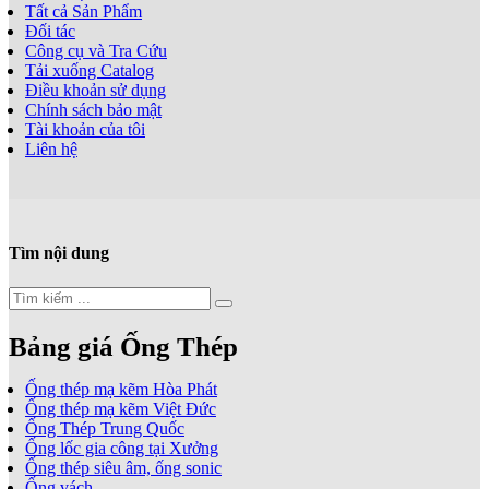
Tất cả Sản Phẩm
Đối tác
Công cụ và Tra Cứu
Tải xuống Catalog
Điều khoản sử dụng
Chính sách bảo mật
Tài khoản của tôi
Liên hệ
Tìm nội dung
Bảng giá Ống Thép
Ống thép mạ kẽm Hòa Phát
Ống thép mạ kẽm Việt Đức
Ống Thép Trung Quốc
Ống lốc gia công tại Xưởng
Ống thép siêu âm, ống sonic
Ống vách