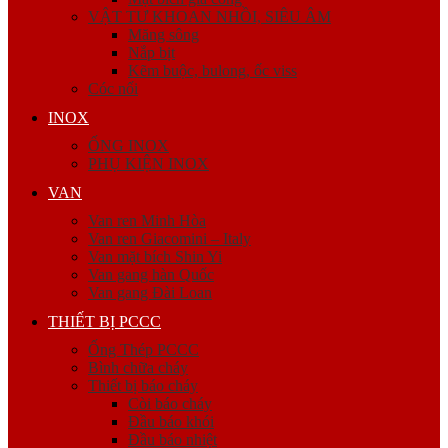
VẬT TƯ KHOAN NHỒI, SIÊU ÂM
Măng sông
Nắp bịt
Kẽm buộc, bulong, ốc viss
Cóc nối
INOX
ỐNG INOX
PHỤ KIỆN INOX
VAN
Van ren Minh Hòa
Van ren Giacomini – Italy
Van mặt bích Shin Yi
Van gang hàn Quốc
Van gang Đài Loan
THIẾT BỊ PCCC
Ống Thép PCCC
Bình chữa cháy
Thiết bị báo cháy
Còi báo cháy
Đầu báo khói
Đầu báo nhiệt