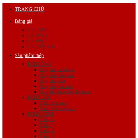
TRANG CHỦ
Bảng giá
Giá Thép I
Giá thép H
Giá thép U
Giá Thép Hộp
Sản phẩm thép
THÉP ỐNG
Ống thép mạ kẽm
Ống thép hàn đen
Ống thép đúc
Ống thép siêu âm
Ống lốc theo đơn đặt hàng
THÉP HỘP
Thép hộp đen
Thép hộp mạ kẽm
THÉP HÌNH
Thép U
Thép I
Thép V
Thép H