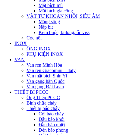
Mặt bích mù
Mặt bích gia công
VẬT TƯ KHOAN NHỒI, SIÊU ÂM
Măng sông
Nắp bịt
Kẽm buộc, bulong, ốc viss
Cóc nối
INOX
ỐNG INOX
PHỤ KIỆN INOX
VAN
Van ren Minh Hòa
Van ren Giacomini – Italy
Van mặt bích Shin Yi
Van gang hàn Quốc
Van gang Đài Loan
THIẾT BỊ PCCC
Ống Thép PCCC
Bình chữa cháy
Thiết bị báo cháy
Còi báo cháy
Đầu báo khói
Đầu báo nhiệt
Đèn báo phòng