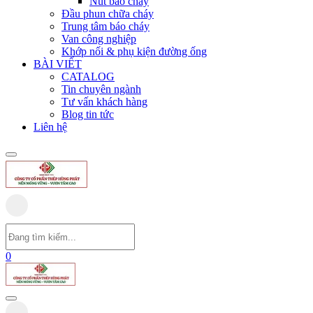
Nút báo cháy
Đầu phun chữa cháy
Trung tâm báo cháy
Van công nghiệp
Khớp nối & phụ kiện đường ống
BÀI VIẾT
CATALOG
Tin chuyên ngành
Tư vấn khách hàng
Blog tin tức
Liên hệ
0