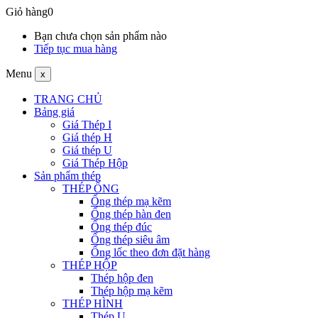
Giỏ hàng
0
Bạn chưa chọn sản phẩm nào
Tiếp tục mua hàng
Menu
x
TRANG CHỦ
Bảng giá
Giá Thép I
Giá thép H
Giá thép U
Giá Thép Hộp
Sản phẩm thép
THÉP ỐNG
Ống thép mạ kẽm
Ống thép hàn đen
Ống thép đúc
Ống thép siêu âm
Ống lốc theo đơn đặt hàng
THÉP HỘP
Thép hộp đen
Thép hộp mạ kẽm
THÉP HÌNH
Thép U