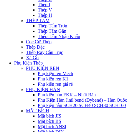
Thép I
Thép V
Thép H
THÉP TẤM
Thép Tấm Trơn
Thép Tấm Gân
Thép Tấm Nhập Khẩu
Cọc Cừ Thép
Thép Đặc
Thép Ray Cầu Trục
Xà Gồ
Phụ Kiện Thép
PHỤ KIỆN REN
Phụ kiện ren Mech
Phụ kiện ren K1
Phụ kiện ren giá rẻ
PHỤ KIỆN HÀN
Phụ kiện hàn FKK – Nhật Bản
Phụ Kiện Hàn Jinil bend (Dybend) – Hàn Quốc
Phụ kiện hàn SCH20 SCH40 SCH80 SCH160
MẶT BÍCH
Mặt bích JIS
Mặt bích BS
Mặt bích ANSI
Mặt bích DIN