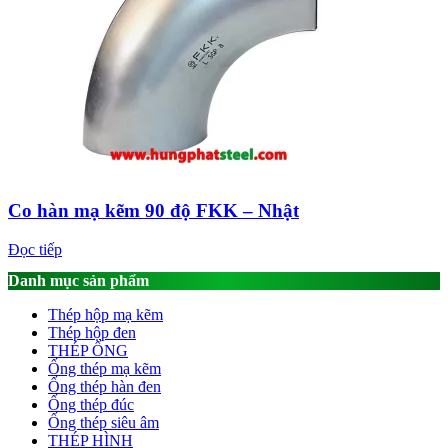
Co hàn mạ kẽm 90 độ FKK – Nhật
Đọc tiếp
Danh mục sản phẩm
Thép hộp mạ kẽm
Thép hộp đen
THÉP ỐNG
Ống thép mạ kẽm
Ống thép hàn đen
Ống thép đúc
Ống thép siêu âm
THÉP HÌNH