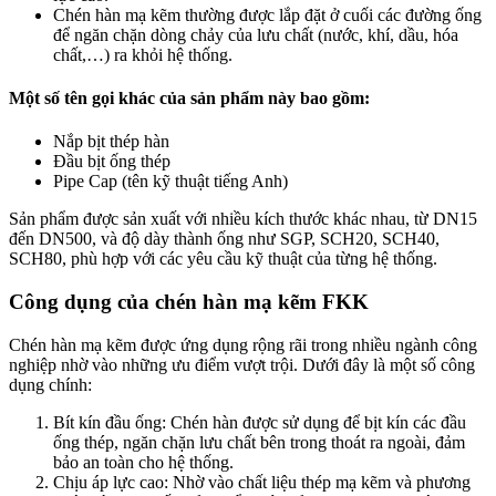
Chén hàn mạ kẽm thường được lắp đặt ở cuối các đường ống
để ngăn chặn dòng chảy của lưu chất (nước, khí, dầu, hóa
chất,…) ra khỏi hệ thống.
Một số tên gọi khác của sản phẩm này bao gồm:
Nắp bịt thép hàn
Đầu bịt ống thép
Pipe Cap (tên kỹ thuật tiếng Anh)
Sản phẩm được sản xuất với nhiều kích thước khác nhau, từ DN15
đến DN500, và độ dày thành ống như SGP, SCH20, SCH40,
SCH80, phù hợp với các yêu cầu kỹ thuật của từng hệ thống.
Công dụng của chén hàn mạ kẽm FKK
Chén hàn mạ kẽm được ứng dụng rộng rãi trong nhiều ngành công
nghiệp nhờ vào những ưu điểm vượt trội. Dưới đây là một số công
dụng chính:
Bít kín đầu ống
: Chén hàn được sử dụng để bịt kín các đầu
ống thép, ngăn chặn lưu chất bên trong thoát ra ngoài, đảm
bảo an toàn cho hệ thống.
Chịu áp lực cao
: Nhờ vào chất liệu thép mạ kẽm và phương