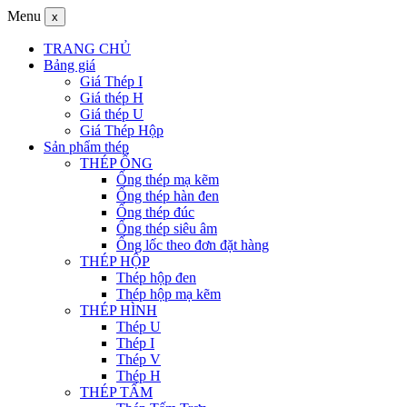
Menu
x
TRANG CHỦ
Bảng giá
Giá Thép I
Giá thép H
Giá thép U
Giá Thép Hộp
Sản phẩm thép
THÉP ỐNG
Ống thép mạ kẽm
Ống thép hàn đen
Ống thép đúc
Ống thép siêu âm
Ống lốc theo đơn đặt hàng
THÉP HỘP
Thép hộp đen
Thép hộp mạ kẽm
THÉP HÌNH
Thép U
Thép I
Thép V
Thép H
THÉP TẤM