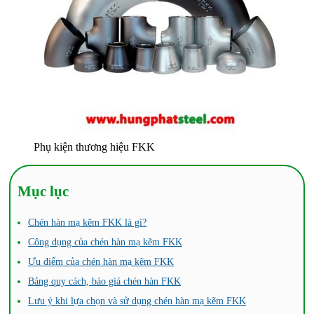
Phụ kiện thương hiệu FKK
Mục lục
Chén hàn mạ kẽm FKK là gì?
Công dụng của chén hàn mạ kẽm FKK
Ưu điểm của chén hàn mạ kẽm FKK
Bảng quy cách, báo giá chén hàn FKK
Lưu ý khi lựa chọn và sử dụng chén hàn mạ kẽm FKK