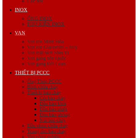
Cóc nối
INOX
ỐNG INOX
PHỤ KIỆN INOX
VAN
Van ren Minh Hòa
Van ren Giacomini – Italy
Van mặt bích Shin Yi
Van gang hàn Quốc
Van gang Đài Loan
THIẾT BỊ PCCC
Ống Thép PCCC
Bình chữa cháy
Thiết bị báo cháy
Còi báo cháy
Đầu báo khói
Đầu báo nhiệt
Đèn báo phòng
Nút báo cháy
Đầu phun chữa cháy
Trung tâm báo cháy
Van công nghiệp