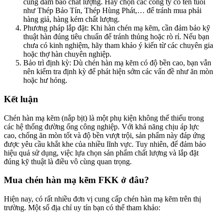
cũng đảm bảo chất lượng. Hãy chọn các công ty có tên tuổi
như Thép Bảo Tín, Thép Hùng Phát,… để tránh mua phải
hàng giả, hàng kém chất lượng.
Phương pháp lắp đặt
: Khi hàn chén mạ kẽm, cần đảm bảo kỹ
thuật hàn đúng tiêu chuẩn để tránh thủng hoặc rò rỉ. Nếu bạn
chưa có kinh nghiệm, hãy tham khảo ý kiến từ các chuyên gia
hoặc thợ hàn chuyên nghiệp.
Bảo trì định kỳ
: Dù chén hàn mạ kẽm có độ bền cao, bạn vẫn
nên kiểm tra định kỳ để phát hiện sớm các vấn đề như ăn mòn
hoặc hư hỏng.
Kết luận
Chén hàn mạ kẽm (nắp bịt) là một phụ kiện không thể thiếu trong
các hệ thống đường ống công nghiệp. Với khả năng chịu áp lực
cao, chống ăn mòn tốt và độ bền vượt trội, sản phẩm này đáp ứng
được yêu cầu khắt khe của nhiều lĩnh vực. Tuy nhiên, để đảm bảo
hiệu quả sử dụng, việc lựa chọn sản phẩm chất lượng và lắp đặt
đúng kỹ thuật là điều vô cùng quan trọng.
Mua chén hàn mạ kẽm FKK ở đâu?
Hiện nay, có rất nhiều đơn vị cung cấp chén hàn mạ kẽm trên thị
trường. Một số địa chỉ uy tín bạn có thể tham khảo: