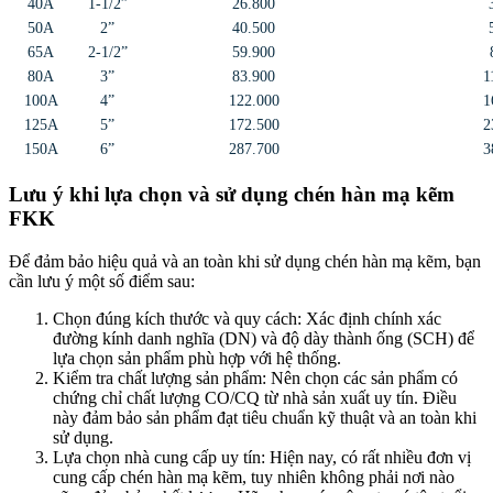
40A
1-1/2”
26.800
50A
2”
40.500
65A
2-1/2”
59.900
80A
3”
83.900
1
100A
4”
122.000
1
125A
5”
172.500
2
150A
6”
287.700
3
Lưu ý khi lựa chọn và sử dụng chén hàn mạ kẽm
FKK
Để đảm bảo hiệu quả và an toàn khi sử dụng chén hàn mạ kẽm, bạn
cần lưu ý một số điểm sau:
Chọn đúng kích thước và quy cách
: Xác định chính xác
đường kính danh nghĩa (DN) và độ dày thành ống (SCH) để
lựa chọn sản phẩm phù hợp với hệ thống.
Kiểm tra chất lượng sản phẩm
: Nên chọn các sản phẩm có
chứng chỉ chất lượng CO/CQ từ nhà sản xuất uy tín. Điều
này đảm bảo sản phẩm đạt tiêu chuẩn kỹ thuật và an toàn khi
sử dụng.
Lựa chọn nhà cung cấp uy tín
: Hiện nay, có rất nhiều đơn vị
cung cấp chén hàn mạ kẽm, tuy nhiên không phải nơi nào