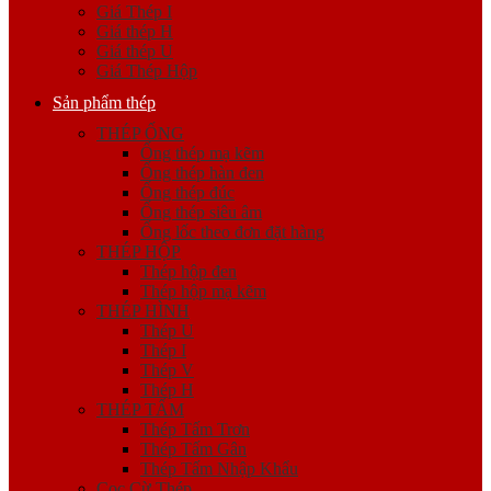
Giá Thép I
Giá thép H
Giá thép U
Giá Thép Hộp
Sản phẩm thép
THÉP ỐNG
Ống thép mạ kẽm
Ống thép hàn đen
Ống thép đúc
Ống thép siêu âm
Ống lốc theo đơn đặt hàng
THÉP HỘP
Thép hộp đen
Thép hộp mạ kẽm
THÉP HÌNH
Thép U
Thép I
Thép V
Thép H
THÉP TẤM
Thép Tấm Trơn
Thép Tấm Gân
Thép Tấm Nhập Khẩu
Cọc Cừ Thép