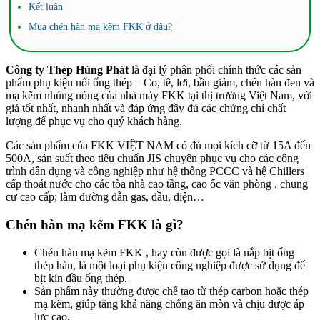
Kết luận
Mua chén hàn mạ kẽm FKK ở đâu?
Công ty Thép Hùng Phát
là đại lý phân phối chính thức các sản
phẩm phụ kiện nối ống thép – Co, tê, lơi, bầu giảm, chén hàn đen và
mạ kẽm nhúng nóng của nhà máy FKK tại thị trường Việt Nam, với
giá tốt nhất, nhanh nhất và đáp ứng đầy đủ các chứng chỉ chất
lượng để phục vụ cho quý khách hàng.
Các sản phẩm của FKK VIỆT NAM có đủ mọi kích cỡ từ 15A đến
500A, sản suất theo tiêu chuẩn JIS chuyên phục vụ cho các công
trình dân dụng và công nghiệp như hệ thống PCCC và hệ Chillers
cấp thoát nước cho các tòa nhà cao tầng, cao ốc văn phòng , chung
cư cao cấp; làm đường dẫn gas, dầu, điện…
Chén hàn mạ kẽm FKK là gì?
Chén hàn mạ kẽm FKK , hay còn được gọi là nắp bịt ống
thép hàn, là một loại phụ kiện công nghiệp được sử dụng để
bịt kín đầu ống thép.
Sản phẩm này thường được chế tạo từ thép carbon hoặc thép
mạ kẽm, giúp tăng khả năng chống ăn mòn và chịu được áp
lực cao.