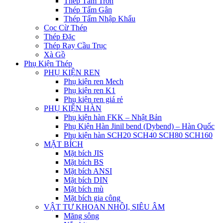
Thép Tấm Trơn
Thép Tấm Gân
Thép Tấm Nhập Khẩu
Cọc Cừ Thép
Thép Đặc
Thép Ray Cầu Trục
Xà Gồ
Phụ Kiện Thép
PHỤ KIỆN REN
Phụ kiện ren Mech
Phụ kiện ren K1
Phụ kiện ren giá rẻ
PHỤ KIỆN HÀN
Phụ kiện hàn FKK – Nhật Bản
Phụ Kiện Hàn Jinil bend (Dybend) – Hàn Quốc
Phụ kiện hàn SCH20 SCH40 SCH80 SCH160
MẶT BÍCH
Mặt bích JIS
Mặt bích BS
Mặt bích ANSI
Mặt bích DIN
Mặt bích mù
Mặt bích gia công
VẬT TƯ KHOAN NHỒI, SIÊU ÂM
Măng sông