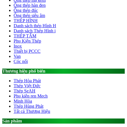
Ống thép mạ kẽm
Ống thép hàn đen
Ống thép đúc
Ống thép siêu âm
THÉP HÌNH
Danh sách thép Hình H
Danh sách Thép Hình i
THÉP TẤM
Phụ Kiện Thép
Inox
Thiết bị PCCC
Van
Cóc nối
Thương hiệu phổ biến
Thép Hòa Phát
Thép Việt Đức
Thép SeAH
Phụ kiên ren Mech
Minh Hòa
Thép Hùng Phát
Tất cả Thương Hiệu
Sản phẩm