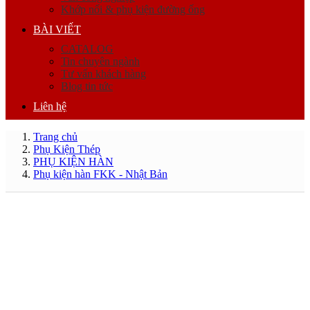
Khớp nối & phụ kiện đường ống
BÀI VIẾT
CATALOG
Tin chuyên ngành
Tư vấn khách hàng
Blog tin tức
Liên hệ
Trang chủ
Phụ Kiện Thép
PHỤ KIỆN HÀN
Phụ kiện hàn FKK - Nhật Bản