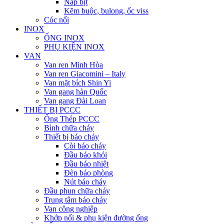
Nắp bịt
Kẽm buộc, bulong, ốc viss
Cóc nối
INOX
ỐNG INOX
PHỤ KIỆN INOX
VAN
Van ren Minh Hòa
Van ren Giacomini – Italy
Van mặt bích Shin Yi
Van gang hàn Quốc
Van gang Đài Loan
THIẾT BỊ PCCC
Ống Thép PCCC
Bình chữa cháy
Thiết bị báo cháy
Còi báo cháy
Đầu báo khói
Đầu báo nhiệt
Đèn báo phòng
Nút báo cháy
Đầu phun chữa cháy
Trung tâm báo cháy
Van công nghiệp
Khớp nối & phụ kiện đường ống