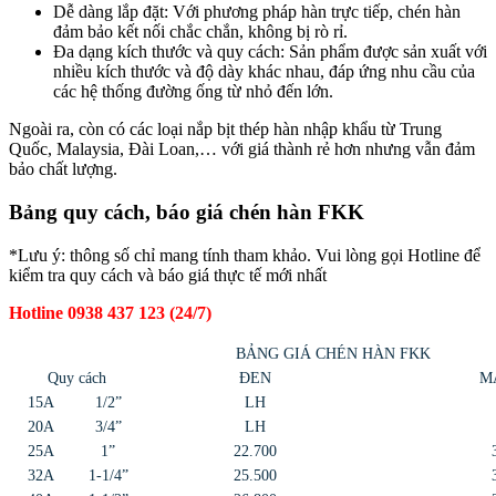
Dễ dàng lắp đặt
: Với phương pháp hàn trực tiếp, chén hàn
đảm bảo kết nối chắc chắn, không bị rò rỉ.
Đa dạng kích thước và quy cách
: Sản phẩm được sản xuất với
nhiều kích thước và độ dày khác nhau, đáp ứng nhu cầu của
các hệ thống đường ống từ nhỏ đến lớn.
Ngoài ra, còn có các loại nắp bịt thép hàn nhập khẩu từ Trung
Quốc, Malaysia, Đài Loan,… với giá thành rẻ hơn nhưng vẫn đảm
bảo chất lượng.
Bảng quy cách, báo giá chén hàn FKK
*Lưu ý: thông số chỉ mang tính tham khảo. Vui lòng gọi Hotline để
kiểm tra quy cách và báo giá thực tế mới nhất
Hotline 0938 437 123 (24/7)
BẢNG GIÁ CHÉN HÀN FKK
Quy cách
ĐEN
M
15A
1/2”
LH
20A
3/4”
LH
25A
1”
22.700
32A
1-1/4”
25.500