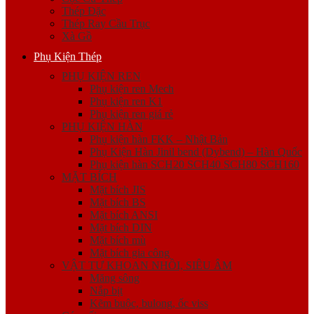
Thép Đặc
Thép Ray Cầu Trục
Xà Gồ
Phụ Kiện Thép
PHỤ KIỆN REN
Phụ kiện ren Mech
Phụ kiện ren K1
Phụ kiện ren giá rẻ
PHỤ KIỆN HÀN
Phụ kiện hàn FKK – Nhật Bản
Phụ Kiện Hàn Jinil bend (Dybend) – Hàn Quốc
Phụ kiện hàn SCH20 SCH40 SCH80 SCH160
MẶT BÍCH
Mặt bích JIS
Mặt bích BS
Mặt bích ANSI
Mặt bích DIN
Mặt bích mù
Mặt bích gia công
VẬT TƯ KHOAN NHỒI, SIÊU ÂM
Măng sông
Nắp bịt
Kẽm buộc, bulong, ốc viss