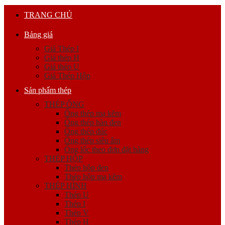
TRANG CHỦ
Bảng giá
Giá Thép I
Giá thép H
Giá thép U
Giá Thép Hộp
Sản phẩm thép
THÉP ỐNG
Ống thép mạ kẽm
Ống thép hàn đen
Ống thép đúc
Ống thép siêu âm
Ống lốc theo đơn đặt hàng
THÉP HỘP
Thép hộp đen
Thép hộp mạ kẽm
THÉP HÌNH
Thép U
Thép I
Thép V
Thép H