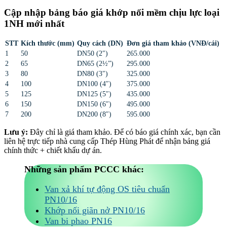
Cập nhập bảng báo giá khớp nối mềm chịu lực loại
1NH mới nhất
STT
Kích thước (mm)
Quy cách (DN)
Đơn giá tham khảo (VNĐ/cái)
1
50
DN50 (2″)
265.000
2
65
DN65 (2½”)
295.000
3
80
DN80 (3″)
325.000
4
100
DN100 (4″)
375.000
5
125
DN125 (5″)
435.000
6
150
DN150 (6″)
495.000
7
200
DN200 (8″)
595.000
Lưu ý:
Đây chỉ là giá tham khảo. Để có báo giá chính xác, bạn cần
liên hệ trực tiếp nhà cung cấp Thép Hùng Phát để nhận bảng giá
chính thức + chiết khấu dự án.
Những sản phẩm PCCC khác:
Van xả khí tự động OS tiêu chuẩn
PN10/16
Khớp nối giãn nở PN10/16
Van bi phao PN16