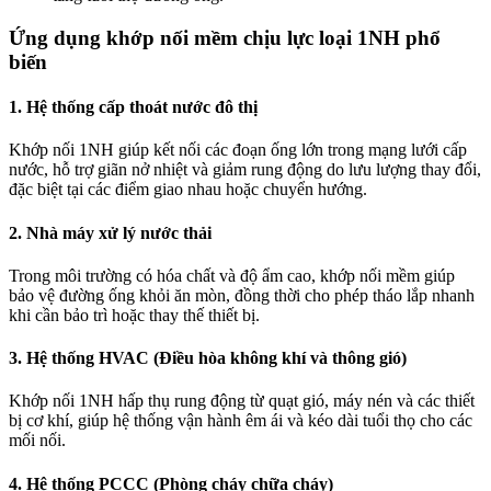
Ứng dụng khớp nối mềm chịu lực loại 1NH phổ
biến
1. Hệ thống cấp thoát nước đô thị
Khớp nối 1NH giúp kết nối các đoạn ống lớn trong mạng lưới cấp
nước, hỗ trợ giãn nở nhiệt và giảm rung động do lưu lượng thay đổi,
đặc biệt tại các điểm giao nhau hoặc chuyển hướng.
2. Nhà máy xử lý nước thải
Trong môi trường có hóa chất và độ ẩm cao, khớp nối mềm giúp
bảo vệ đường ống khỏi ăn mòn, đồng thời cho phép tháo lắp nhanh
khi cần bảo trì hoặc thay thế thiết bị.
3. Hệ thống HVAC (Điều hòa không khí và thông gió)
Khớp nối 1NH hấp thụ rung động từ quạt gió, máy nén và các thiết
bị cơ khí, giúp hệ thống vận hành êm ái và kéo dài tuổi thọ cho các
mối nối.
4. Hệ thống PCCC (Phòng cháy chữa cháy)