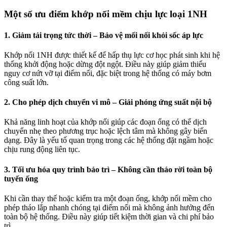
Một số ưu điểm khớp nối mềm chịu lực loại 1NH
1. Giảm tải trọng tức thời – Bảo vệ mối nối khỏi sốc áp lực
Khớp nối 1NH được thiết kế để hấp thụ lực cơ học phát sinh khi hệ
thống khởi động hoặc dừng đột ngột. Điều này giúp giảm thiểu
nguy cơ nứt vỡ tại điểm nối, đặc biệt trong hệ thống có máy bơm
công suất lớn.
2. Cho phép dịch chuyển vi mô – Giải phóng ứng suất nội bộ
Khả năng linh hoạt của khớp nối giúp các đoạn ống có thể dịch
chuyển nhẹ theo phương trục hoặc lệch tâm mà không gây biến
dạng. Đây là yếu tố quan trọng trong các hệ thống đặt ngầm hoặc
chịu rung động liên tục.
3. Tối ưu hóa quy trình bảo trì – Không cần tháo rời toàn bộ
tuyến ống
Khi cần thay thế hoặc kiểm tra một đoạn ống, khớp nối mềm cho
phép tháo lắp nhanh chóng tại điểm nối mà không ảnh hưởng đến
toàn bộ hệ thống. Điều này giúp tiết kiệm thời gian và chi phí bảo
trì.