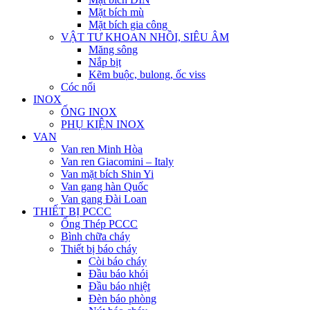
Mặt bích mù
Mặt bích gia công
VẬT TƯ KHOAN NHỒI, SIÊU ÂM
Măng sông
Nắp bịt
Kẽm buộc, bulong, ốc viss
Cóc nối
INOX
ỐNG INOX
PHỤ KIỆN INOX
VAN
Van ren Minh Hòa
Van ren Giacomini – Italy
Van mặt bích Shin Yi
Van gang hàn Quốc
Van gang Đài Loan
THIẾT BỊ PCCC
Ống Thép PCCC
Bình chữa cháy
Thiết bị báo cháy
Còi báo cháy
Đầu báo khói
Đầu báo nhiệt
Đèn báo phòng