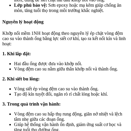
Lớp phủ bảo vệ:
Sơn epoxy hoặc mạ kẽm giúp chống ăn
mòn, tăng tuổi thọ trong môi trường khắc nghiệt.
Nguyên lý hoạt động
Khớp nối mềm 1NH hoạt động theo nguyên lý ép chặt vòng đệm
cao su vào thành ống bằng lực siết cơ khí, tạo ra kết nối kín và linh
hoạt:
1. Khi lắp đặt:
Hai đầu ống được đưa vào khớp nối.
Vòng đệm cao su nằm giữa thân khớp nối và thành ống.
2. Khi siết bu lông:
Vòng siết ép vòng đệm cao su vào thành ống.
Tạo độ kín tuyệt đối, ngăn rò rỉ chất lỏng hoặc khí.
3. Trong quá trình vận hành:
Vòng đệm cao su hấp thụ rung động, giãn nở nhiệt và lệch
tâm nhẹ giữa các đoạn ống.
Giúp hệ thống vận hành ổn định, giảm ứng suất cơ học và
tăng tuổi thọ đường ống.