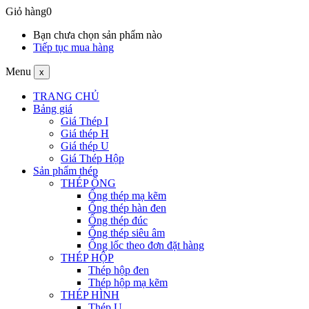
Giỏ hàng
0
Bạn chưa chọn sản phẩm nào
Tiếp tục mua hàng
Menu
x
TRANG CHỦ
Bảng giá
Giá Thép I
Giá thép H
Giá thép U
Giá Thép Hộp
Sản phẩm thép
THÉP ỐNG
Ống thép mạ kẽm
Ống thép hàn đen
Ống thép đúc
Ống thép siêu âm
Ống lốc theo đơn đặt hàng
THÉP HỘP
Thép hộp đen
Thép hộp mạ kẽm
THÉP HÌNH
Thép U