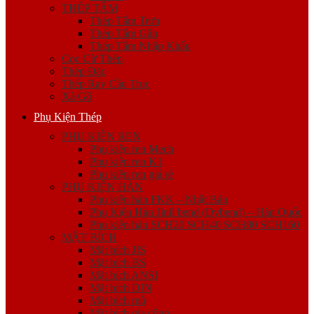
THÉP TẤM
Thép Tấm Trơn
Thép Tấm Gân
Thép Tấm Nhập Khẩu
Cọc Cừ Thép
Thép Đặc
Thép Ray Cầu Trục
Xà Gồ
Phụ Kiện Thép
PHỤ KIỆN REN
Phụ kiện ren Mech
Phụ kiện ren K1
Phụ kiện ren giá rẻ
PHỤ KIỆN HÀN
Phụ kiện hàn FKK – Nhật Bản
Phụ Kiện Hàn Jinil bend (Dybend) – Hàn Quốc
Phụ kiện hàn SCH20 SCH40 SCH80 SCH160
MẶT BÍCH
Mặt bích JIS
Mặt bích BS
Mặt bích ANSI
Mặt bích DIN
Mặt bích mù
Mặt bích gia công