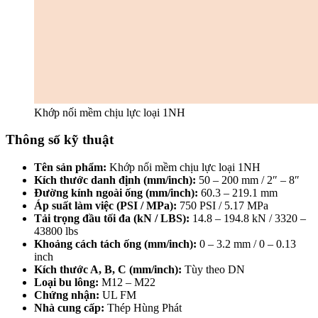
Khớp nối mềm chịu lực loại 1NH
Thông số kỹ thuật
Tên sản phẩm:
Khớp nối mềm chịu lực loại 1NH
Kích thước danh định (mm/inch):
50 – 200 mm / 2″ – 8″
Đường kính ngoài ống (mm/inch):
60.3 – 219.1 mm
Áp suất làm việc (PSI / MPa):
750 PSI / 5.17 MPa
Tải trọng đầu tối đa (kN / LBS):
14.8 – 194.8 kN / 3320 –
43800 lbs
Khoảng cách tách ống (mm/inch):
0 – 3.2 mm / 0 – 0.13
inch
Kích thước A, B, C (mm/inch):
Tùy theo DN
Loại bu lông:
M12 – M22
Chứng nhận:
UL FM
Nhà cung cấp:
Thép Hùng Phát