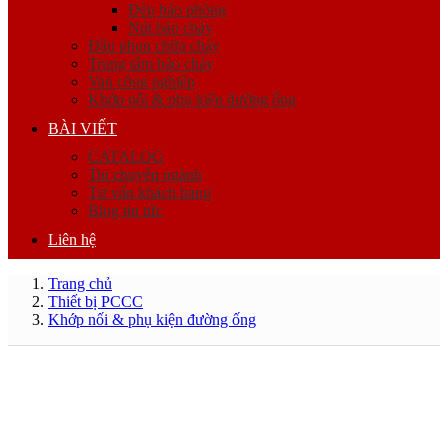
Đèn báo phòng
Nút báo cháy
Đầu phun chữa cháy
Trung tâm báo cháy
Van công nghiệp
Khớp nối & phụ kiện đường ống
BÀI VIẾT
CATALOG
Tin chuyên ngành
Tư vấn khách hàng
Blog tin tức
Liên hệ
Trang chủ
Thiết bị PCCC
Khớp nối & phụ kiện đường ống