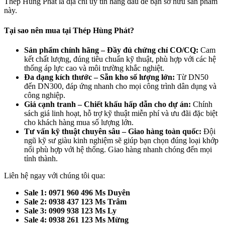
Thép Hùng Phát là địa chỉ uy tín hàng đầu để bạn sở hữu sản phẩm
này.
Tại sao nên mua tại Thép Hùng Phát?
Sản phẩm chính hãng – Đầy đủ chứng chỉ CO/CQ:
Cam
kết chất lượng, đúng tiêu chuẩn kỹ thuật, phù hợp với các hệ
thống áp lực cao và môi trường khắc nghiệt.
Đa dạng kích thước – Sẵn kho số lượng lớn:
Từ DN50
đến DN300, đáp ứng nhanh cho mọi công trình dân dụng và
công nghiệp.
Giá cạnh tranh – Chiết khấu hấp dẫn cho dự án:
Chính
sách giá linh hoạt, hỗ trợ kỹ thuật miễn phí và ưu đãi đặc biệt
cho khách hàng mua số lượng lớn.
Tư vấn kỹ thuật chuyên sâu – Giao hàng toàn quốc:
Đội
ngũ kỹ sư giàu kinh nghiệm sẽ giúp bạn chọn đúng loại khớp
nối phù hợp với hệ thống. Giao hàng nhanh chóng đến mọi
tỉnh thành.
Liên hệ ngay với chúng tôi qua:
Sale 1: 0971 960 496 Ms Duyên
Sale 2: 0938 437 123 Ms Trâm
Sale 3: 0909 938 123 Ms Ly
Sale 4: 0938 261 123 Ms Mừng