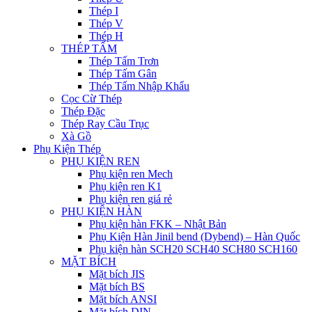
Thép I
Thép V
Thép H
THÉP TẤM
Thép Tấm Trơn
Thép Tấm Gân
Thép Tấm Nhập Khẩu
Cọc Cừ Thép
Thép Đặc
Thép Ray Cầu Trục
Xà Gồ
Phụ Kiện Thép
PHỤ KIỆN REN
Phụ kiện ren Mech
Phụ kiện ren K1
Phụ kiện ren giá rẻ
PHỤ KIỆN HÀN
Phụ kiện hàn FKK – Nhật Bản
Phụ Kiện Hàn Jinil bend (Dybend) – Hàn Quốc
Phụ kiện hàn SCH20 SCH40 SCH80 SCH160
MẶT BÍCH
Mặt bích JIS
Mặt bích BS
Mặt bích ANSI
Mặt bích DIN