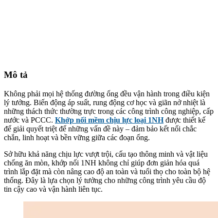
Mô tả
Không phải mọi hệ thống đường ống đều vận hành trong điều kiện
lý tưởng. Biến động áp suất, rung động cơ học và giãn nở nhiệt là
những thách thức thường trực trong các công trình công nghiệp, cấp
nước và PCCC.
Khớp nối mềm chịu lực loại 1NH
được thiết kế
để giải quyết triệt để những vấn đề này – đảm bảo kết nối chắc
chắn, linh hoạt và bền vững giữa các đoạn ống.
Sở hữu khả năng chịu lực vượt trội, cấu tạo thông minh và vật liệu
chống ăn mòn, khớp nối 1NH không chỉ giúp đơn giản hóa quá
trình lắp đặt mà còn nâng cao độ an toàn và tuổi thọ cho toàn bộ hệ
thống. Đây là lựa chọn lý tưởng cho những công trình yêu cầu độ
tin cậy cao và vận hành liên tục.