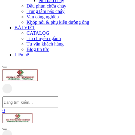
Nút báo cháy
Đầu phun chữa cháy
Trung tâm báo cháy
Van công nghiệp
Khớp nối & phụ kiện đường ống
BÀI VIẾT
CATALOG
Tin chuyên ngành
Tư vấn khách hàng
Blog tin tức
Liên hệ
0