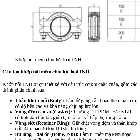
Khớp nối mềm chịu lực loại 1NH
Cấu tạo khớp nối mềm chịu lực loại 1NH
Khớp nối 1NH được thiết kế với cấu trúc cơ khí chắc chắn, gồm các
thành phần chính sau:
Thân khớp nối (Body):
Làm từ gang cầu hoặc thép mạ kẽm,
có độ bền cao và khả năng chịu áp lực lớn.
Vòng đệm cao su (Gasket):
Thường là EPDM hoặc NBR,
có tính đàn hồi tốt, giúp tạo độ kín và hấp thụ rung động.
Vòng siết (Retainer Ring):
Giữ chặt vòng đệm và thân khớp
nối, đảm bảo độ kín khi siết bu lông.
Bu lông – đai ốc (Bolt & Nut):
Làm từ thép mạ kẽm hoặc
inox, dùng để siết chặt hai đầu khớp nối vào ống.