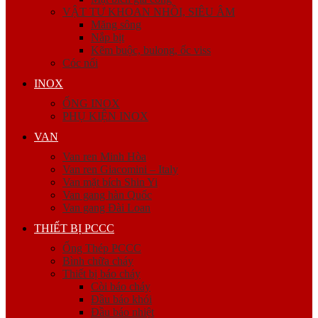
VẬT TƯ KHOAN NHỒI, SIÊU ÂM
Măng sông
Nắp bịt
Kẽm buộc, bulong, ốc viss
Cóc nối
INOX
ỐNG INOX
PHỤ KIỆN INOX
VAN
Van ren Minh Hòa
Van ren Giacomini – Italy
Van mặt bích Shin Yi
Van gang hàn Quốc
Van gang Đài Loan
THIẾT BỊ PCCC
Ống Thép PCCC
Bình chữa cháy
Thiết bị báo cháy
Còi báo cháy
Đầu báo khói
Đầu báo nhiệt