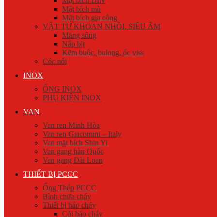
Mặt bích DIN
Mặt bích mù
Mặt bích gia công
VẬT TƯ KHOAN NHỒI, SIÊU ÂM
Măng sông
Nắp bịt
Kẽm buộc, bulong, ốc viss
Cóc nối
INOX
ỐNG INOX
PHỤ KIỆN INOX
VAN
Van ren Minh Hòa
Van ren Giacomini – Italy
Van mặt bích Shin Yi
Van gang hàn Quốc
Van gang Đài Loan
THIẾT BỊ PCCC
Ống Thép PCCC
Bình chữa cháy
Thiết bị báo cháy
Còi báo cháy