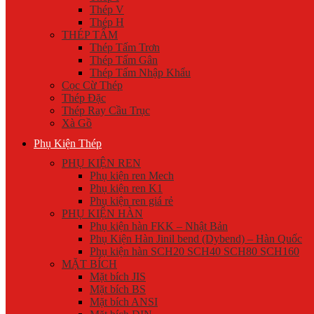
Thép V
Thép H
THÉP TẤM
Thép Tấm Trơn
Thép Tấm Gân
Thép Tấm Nhập Khẩu
Cọc Cừ Thép
Thép Đặc
Thép Ray Cầu Trục
Xà Gồ
Phụ Kiện Thép
PHỤ KIỆN REN
Phụ kiện ren Mech
Phụ kiện ren K1
Phụ kiện ren giá rẻ
PHỤ KIỆN HÀN
Phụ kiện hàn FKK – Nhật Bản
Phụ Kiện Hàn Jinil bend (Dybend) – Hàn Quốc
Phụ kiện hàn SCH20 SCH40 SCH80 SCH160
MẶT BÍCH
Mặt bích JIS
Mặt bích BS
Mặt bích ANSI