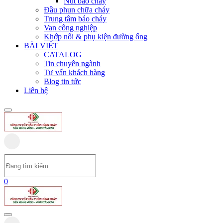
Nút báo cháy
Đầu phun chữa cháy
Trung tâm báo cháy
Van công nghiệp
Khớp nối & phụ kiện đường ống
BÀI VIẾT
CATALOG
Tin chuyên ngành
Tư vấn khách hàng
Blog tin tức
Liên hệ
0