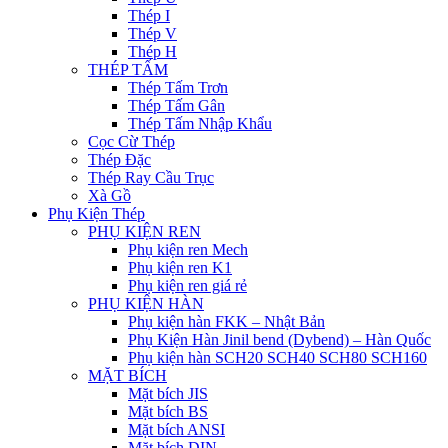
Thép I
Thép V
Thép H
THÉP TẤM
Thép Tấm Trơn
Thép Tấm Gân
Thép Tấm Nhập Khẩu
Cọc Cừ Thép
Thép Đặc
Thép Ray Cầu Trục
Xà Gồ
Phụ Kiện Thép
PHỤ KIỆN REN
Phụ kiện ren Mech
Phụ kiện ren K1
Phụ kiện ren giá rẻ
PHỤ KIỆN HÀN
Phụ kiện hàn FKK – Nhật Bản
Phụ Kiện Hàn Jinil bend (Dybend) – Hàn Quốc
Phụ kiện hàn SCH20 SCH40 SCH80 SCH160
MẶT BÍCH
Mặt bích JIS
Mặt bích BS
Mặt bích ANSI
Mặt bích DIN