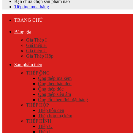
Bạn chưa chọn sản phẩm nào
Tiếp tục mua hàng
TRANG CHỦ
Bảng giá
Giá Thép I
Giá thép H
Giá thép U
Giá Thép Hộp
Sản phẩm thép
THÉP ỐNG
Ống thép mạ kẽm
Ống thép hàn đen
Ống thép đúc
Ống thép siêu âm
Ống lốc theo đơn đặt hàng
THÉP HỘP
Thép hộp đen
Thép hộp mạ kẽm
THÉP HÌNH
Thép U
Thép I