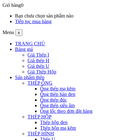
Giỏ hàng
0
Bạn chưa chọn sản phẩm nào
Tiếp tục mua hàng
Menu
x
TRANG CHỦ
Bảng giá
Giá Thép I
Giá thép H
Giá thép U
Giá Thép Hộp
Sản phẩm thép
THÉP ỐNG
Ống thép mạ kẽm
Ống thép hàn đen
Ống thép đúc
Ống thép siêu âm
Ống lốc theo đơn đặt hàng
THÉP HỘP
Thép hộp đen
Thép hộp mạ kẽm
THÉP HÌNH
Thép U