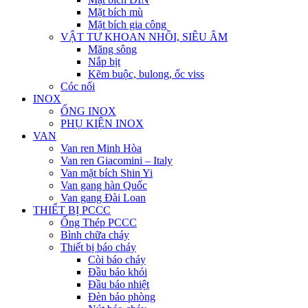
Mặt bích mù
Mặt bích gia công
VẬT TƯ KHOAN NHỒI, SIÊU ÂM
Măng sông
Nắp bịt
Kẽm buộc, bulong, ốc viss
Cóc nối
INOX
ỐNG INOX
PHỤ KIỆN INOX
VAN
Van ren Minh Hòa
Van ren Giacomini – Italy
Van mặt bích Shin Yi
Van gang hàn Quốc
Van gang Đài Loan
THIẾT BỊ PCCC
Ống Thép PCCC
Bình chữa cháy
Thiết bị báo cháy
Còi báo cháy
Đầu báo khói
Đầu báo nhiệt
Đèn báo phòng