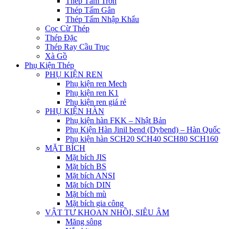
Thép Tấm Trơn
Thép Tấm Gân
Thép Tấm Nhập Khẩu
Cọc Cừ Thép
Thép Đặc
Thép Ray Cầu Trục
Xà Gồ
Phụ Kiện Thép
PHỤ KIỆN REN
Phụ kiện ren Mech
Phụ kiện ren K1
Phụ kiện ren giá rẻ
PHỤ KIỆN HÀN
Phụ kiện hàn FKK – Nhật Bản
Phụ Kiện Hàn Jinil bend (Dybend) – Hàn Quốc
Phụ kiện hàn SCH20 SCH40 SCH80 SCH160
MẶT BÍCH
Mặt bích JIS
Mặt bích BS
Mặt bích ANSI
Mặt bích DIN
Mặt bích mù
Mặt bích gia công
VẬT TƯ KHOAN NHỒI, SIÊU ÂM
Măng sông