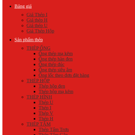
Bảng giá
Giá Thép I
Giá thép H
Giá thép U
Giá Thép Hộp
Sản phẩm thép
THÉP ỐNG
Ống thép mạ kẽm
Ống thép hàn đen
Ống thép đúc
Ống thép siêu âm
Ống lốc theo đơn đặt hàng
THÉP HỘP
Thép hộp đen
Thép hộp mạ kẽm
THÉP HÌNH
Thép U
Thép I
Thép V
Thép H
THÉP TẤM
Thép Tấm Trơn
Thép Tấm Gân