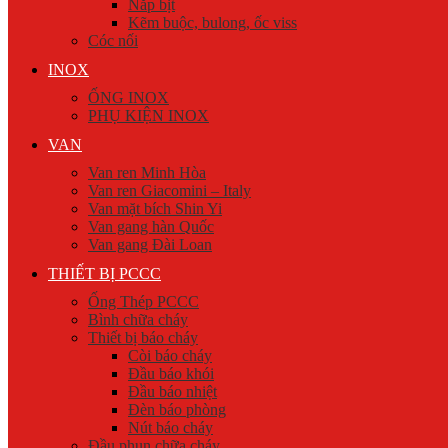
Nắp bịt
Kẽm buộc, bulong, ốc viss
Cóc nối
INOX
ỐNG INOX
PHỤ KIỆN INOX
VAN
Van ren Minh Hòa
Van ren Giacomini – Italy
Van mặt bích Shin Yi
Van gang hàn Quốc
Van gang Đài Loan
THIẾT BỊ PCCC
Ống Thép PCCC
Bình chữa cháy
Thiết bị báo cháy
Còi báo cháy
Đầu báo khói
Đầu báo nhiệt
Đèn báo phòng
Nút báo cháy
Đầu phun chữa cháy