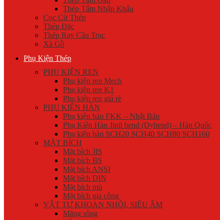
Thép Tấm Nhập Khẩu
Cọc Cừ Thép
Thép Đặc
Thép Ray Cầu Trục
Xà Gồ
Phụ Kiện Thép
PHỤ KIỆN REN
Phụ kiện ren Mech
Phụ kiện ren K1
Phụ kiện ren giá rẻ
PHỤ KIỆN HÀN
Phụ kiện hàn FKK – Nhật Bản
Phụ Kiện Hàn Jinil bend (Dybend) – Hàn Quốc
Phụ kiện hàn SCH20 SCH40 SCH80 SCH160
MẶT BÍCH
Mặt bích JIS
Mặt bích BS
Mặt bích ANSI
Mặt bích DIN
Mặt bích mù
Mặt bích gia công
VẬT TƯ KHOAN NHỒI, SIÊU ÂM
Măng sông