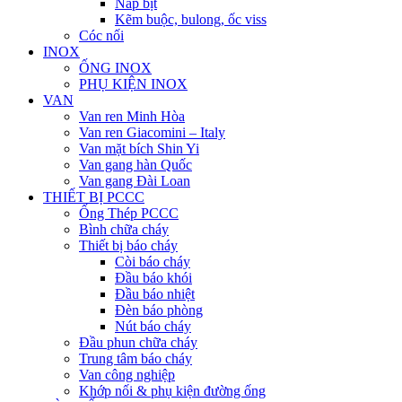
Nắp bịt
Kẽm buộc, bulong, ốc viss
Cóc nối
INOX
ỐNG INOX
PHỤ KIỆN INOX
VAN
Van ren Minh Hòa
Van ren Giacomini – Italy
Van mặt bích Shin Yi
Van gang hàn Quốc
Van gang Đài Loan
THIẾT BỊ PCCC
Ống Thép PCCC
Bình chữa cháy
Thiết bị báo cháy
Còi báo cháy
Đầu báo khói
Đầu báo nhiệt
Đèn báo phòng
Nút báo cháy
Đầu phun chữa cháy
Trung tâm báo cháy
Van công nghiệp
Khớp nối & phụ kiện đường ống