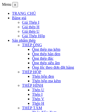
Menu
x
TRANG CHỦ
Bảng giá
Giá Thép I
Giá thép H
Giá thép U
Giá Thép Hộp
Sản phẩm thép
THÉP ỐNG
Ống thép mạ kẽm
Ống thép hàn đen
Ống thép đúc
Ống thép siêu âm
Ống lốc theo đơn đặt hàng
THÉP HỘP
Thép hộp đen
Thép hộp mạ kẽm
THÉP HÌNH
Thép U
Thép I
Thép V
Thép H
THÉP TẤM