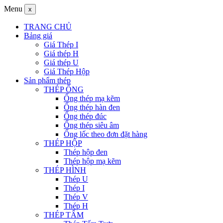
Menu
x
TRANG CHỦ
Bảng giá
Giá Thép I
Giá thép H
Giá thép U
Giá Thép Hộp
Sản phẩm thép
THÉP ỐNG
Ống thép mạ kẽm
Ống thép hàn đen
Ống thép đúc
Ống thép siêu âm
Ống lốc theo đơn đặt hàng
THÉP HỘP
Thép hộp đen
Thép hộp mạ kẽm
THÉP HÌNH
Thép U
Thép I
Thép V
Thép H
THÉP TẤM