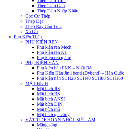
Thép Tấm Trơn
Thép Tấm Gân
Thép Tấm Nhập Khẩu
Cọc Cừ Thép
Thép Đặc
Thép Ray Cầu Trục
Xà Gồ
Phụ Kiện Thép
PHỤ KIỆN REN
Phụ kiện ren Mech
Phụ kiện ren K1
Phụ kiện ren giá rẻ
PHỤ KIỆN HÀN
Phụ kiện hàn FKK – Nhật Bản
Phụ Kiện Hàn Jinil bend (Dybend) – Hàn Quốc
Phụ kiện hàn SCH20 SCH40 SCH80 SCH160
MẶT BÍCH
Mặt bích JIS
Mặt bích BS
Mặt bích ANSI
Mặt bích DIN
Mặt bích mù
Mặt bích gia công
VẬT TƯ KHOAN NHỒI, SIÊU ÂM
Măng sông