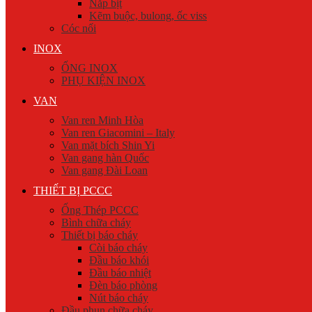
Nắp bịt
Kẽm buộc, bulong, ốc viss
Cóc nối
INOX
ỐNG INOX
PHỤ KIỆN INOX
VAN
Van ren Minh Hòa
Van ren Giacomini – Italy
Van mặt bích Shin Yi
Van gang hàn Quốc
Van gang Đài Loan
THIẾT BỊ PCCC
Ống Thép PCCC
Bình chữa cháy
Thiết bị báo cháy
Còi báo cháy
Đầu báo khói
Đầu báo nhiệt
Đèn báo phòng
Nút báo cháy
Đầu phun chữa cháy