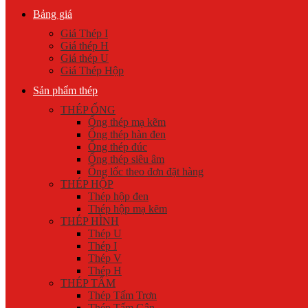
Bảng giá
Giá Thép I
Giá thép H
Giá thép U
Giá Thép Hộp
Sản phẩm thép
THÉP ỐNG
Ống thép mạ kẽm
Ống thép hàn đen
Ống thép đúc
Ống thép siêu âm
Ống lốc theo đơn đặt hàng
THÉP HỘP
Thép hộp đen
Thép hộp mạ kẽm
THÉP HÌNH
Thép U
Thép I
Thép V
Thép H
THÉP TẤM
Thép Tấm Trơn
Thép Tấm Gân