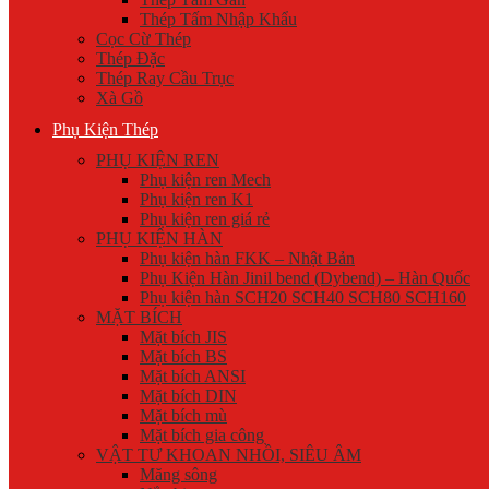
Thép Tấm Nhập Khẩu
Cọc Cừ Thép
Thép Đặc
Thép Ray Cầu Trục
Xà Gồ
Phụ Kiện Thép
PHỤ KIỆN REN
Phụ kiện ren Mech
Phụ kiện ren K1
Phụ kiện ren giá rẻ
PHỤ KIỆN HÀN
Phụ kiện hàn FKK – Nhật Bản
Phụ Kiện Hàn Jinil bend (Dybend) – Hàn Quốc
Phụ kiện hàn SCH20 SCH40 SCH80 SCH160
MẶT BÍCH
Mặt bích JIS
Mặt bích BS
Mặt bích ANSI
Mặt bích DIN
Mặt bích mù
Mặt bích gia công
VẬT TƯ KHOAN NHỒI, SIÊU ÂM
Măng sông