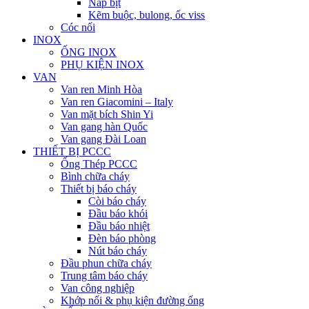
Nắp bịt
Kẽm buộc, bulong, ốc viss
Cóc nối
INOX
ỐNG INOX
PHỤ KIỆN INOX
VAN
Van ren Minh Hòa
Van ren Giacomini – Italy
Van mặt bích Shin Yi
Van gang hàn Quốc
Van gang Đài Loan
THIẾT BỊ PCCC
Ống Thép PCCC
Bình chữa cháy
Thiết bị báo cháy
Còi báo cháy
Đầu báo khói
Đầu báo nhiệt
Đèn báo phòng
Nút báo cháy
Đầu phun chữa cháy
Trung tâm báo cháy
Van công nghiệp
Khớp nối & phụ kiện đường ống