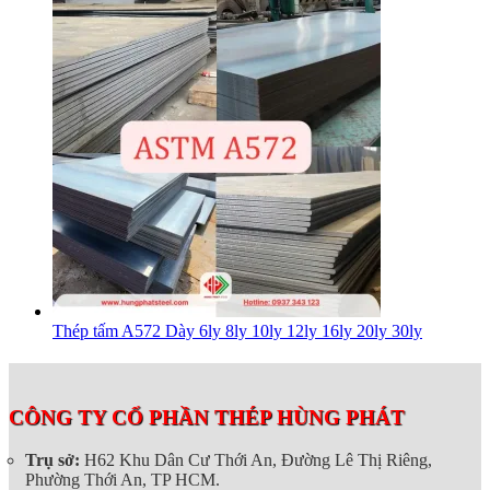
Thép tấm A572 Dày 6ly 8ly 10ly 12ly 16ly 20ly 30ly
CÔNG TY CỔ PHẦN THÉP HÙNG PHÁT
Trụ sở:
H62 Khu Dân Cư Thới An, Đường Lê Thị Riêng,
Phường Thới An, TP HCM.