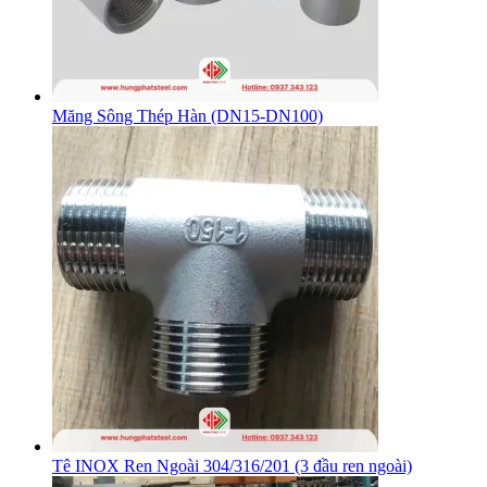
Măng Sông Thép Hàn (DN15-DN100)
Tê INOX Ren Ngoài 304/316/201 (3 đầu ren ngoài)