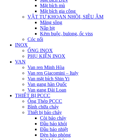
Mặt bích mù
Mặt bích gia công
VẬT TƯ KHOAN NHỒI, SIÊU ÂM
Măng sông
Nắp bịt
Kẽm buộc, bulong, ốc viss
Cóc nối
INOX
ỐNG INOX
PHỤ KIỆN INOX
VAN
Van ren Minh Hòa
Van ren Giacomini – Italy
Van mặt bích Shin Yi
Van gang hàn Quốc
Van gang Đài Loan
THIẾT BỊ PCCC
Ống Thép PCCC
Bình chữa cháy
Thiết bị báo cháy
Còi báo cháy
Đầu báo khói
Đầu báo nhiệt
Đèn báo phòng