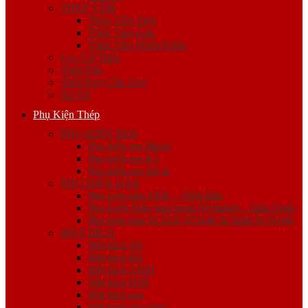
THÉP TẤM
Thép Tấm Trơn
Thép Tấm Gân
Thép Tấm Nhập Khẩu
Cọc Cừ Thép
Thép Đặc
Thép Ray Cầu Trục
Xà Gồ
Phụ Kiện Thép
PHỤ KIỆN REN
Phụ kiện ren Mech
Phụ kiện ren K1
Phụ kiện ren giá rẻ
PHỤ KIỆN HÀN
Phụ kiện hàn FKK – Nhật Bản
Phụ Kiện Hàn Jinil bend (Dybend) – Hàn Quốc
Phụ kiện hàn SCH20 SCH40 SCH80 SCH160
MẶT BÍCH
Mặt bích JIS
Mặt bích BS
Mặt bích ANSI
Mặt bích DIN
Mặt bích mù
Mặt bích gia công