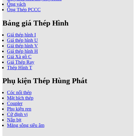
Ống vách
Ống Thép PCCC
Bảng giá Thép Hình
Giá thép hình I
Giá thép hình U
Giá thép hình V
Giá thép hình H
Giá Xà gồ C
Giá Thép Ray
Thép Hình T
Phụ kiện Thép Hùng Phát
Cóc nối thép
Mặt bích thép
Coupler
Phụ kiện ren
Cử định vị
Nắp bịt
Măng sông siêu âm