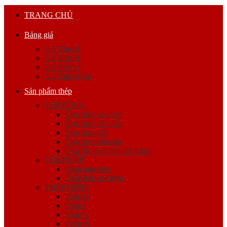
TRANG CHỦ
Bảng giá
Giá Thép I
Giá thép H
Giá thép U
Giá Thép Hộp
Sản phẩm thép
THÉP ỐNG
Ống thép mạ kẽm
Ống thép hàn đen
Ống thép đúc
Ống thép siêu âm
Ống lốc theo đơn đặt hàng
THÉP HỘP
Thép hộp đen
Thép hộp mạ kẽm
THÉP HÌNH
Thép U
Thép I
Thép V
Thép H