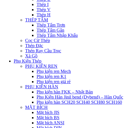
Thép I
Thép V
Thép H
THÉP TẤM
Thép Tấm Trơn
Thép Tấm Gân
Thép Tấm Nhập Khẩu
Cọc Cừ Thép
Thép Đặc
Thép Ray Cầu Trục
Xà Gồ
Phụ Kiện Thép
PHỤ KIỆN REN
Phụ kiện ren Mech
Phụ kiện ren K1
Phụ kiện ren giá rẻ
PHỤ KIỆN HÀN
Phụ kiện hàn FKK – Nhật Bản
Phụ Kiện Hàn Jinil bend (Dybend) – Hàn Quốc
Phụ kiện hàn SCH20 SCH40 SCH80 SCH160
MẶT BÍCH
Mặt bích JIS
Mặt bích BS
Mặt bích ANSI
Mặt bích DIN