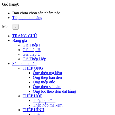
Giỏ hàng
0
Bạn chưa chọn sản phẩm nào
Tiếp tục mua hàng
Menu
x
TRANG CHỦ
Bảng giá
Giá Thép I
Giá thép H
Giá thép U
Giá Thép Hộp
Sản phẩm thép
THÉP ỐNG
Ống thép mạ kẽm
Ống thép hàn đen
Ống thép đúc
Ống thép siêu âm
Ống lốc theo đơn đặt hàng
THÉP HỘP
Thép hộp đen
Thép hộp mạ kẽm
THÉP HÌNH
Thép U