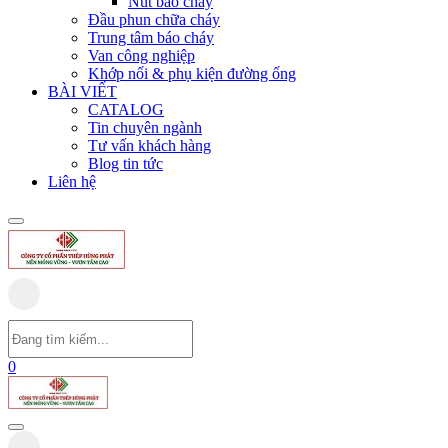
Nút báo cháy
Đầu phun chữa cháy
Trung tâm báo cháy
Van công nghiệp
Khớp nối & phụ kiện đường ống
BÀI VIẾT
CATALOG
Tin chuyên ngành
Tư vấn khách hàng
Blog tin tức
Liên hệ
0