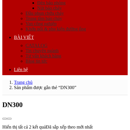
Đèn báo phòng
Nút báo cháy
Đầu phun chữa cháy
Trung tâm báo cháy
Van công nghiệp
Khớp nối & phụ kiện đường ống
BÀI VIẾT
CATALOG
Tin chuyên ngành
Tư vấn khách hàng
Blog tin tức
Liên hệ
Trang chủ
Sản phẩm được gắn thẻ “DN300”
DN300
Hiển thị tất cả 2 kết quả
Đã sắp xếp theo mới nhất