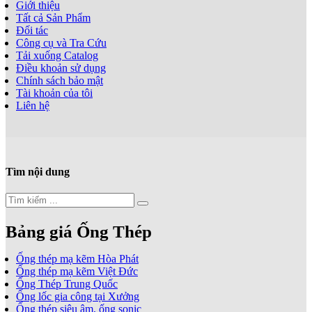
Giới thiệu
Tất cả Sản Phẩm
Đối tác
Công cụ và Tra Cứu
Tải xuống Catalog
Điều khoản sử dụng
Chính sách bảo mật
Tài khoản của tôi
Liên hệ
Tìm nội dung
Bảng giá Ống Thép
Ống thép mạ kẽm Hòa Phát
Ống thép mạ kẽm Việt Đức
Ống Thép Trung Quốc
Ống lốc gia công tại Xưởng
Ống thép siêu âm, ống sonic