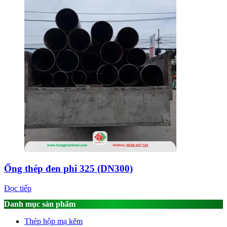
Ống thép đen phi 325 (DN300)
Đọc tiếp
Danh mục sản phẩm
Thép hộp mạ kẽm