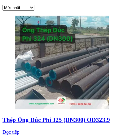
Thép Ống Đúc Phi 325 (DN300) OD323.9
Đọc tiếp