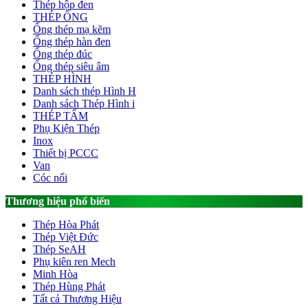
Thép hộp đen
THÉP ỐNG
Ống thép mạ kẽm
Ống thép hàn đen
Ống thép đúc
Ống thép siêu âm
THÉP HÌNH
Danh sách thép Hình H
Danh sách Thép Hình i
THÉP TẤM
Phụ Kiện Thép
Inox
Thiết bị PCCC
Van
Cóc nối
Thương hiệu phổ biến
Thép Hòa Phát
Thép Việt Đức
Thép SeAH
Phụ kiên ren Mech
Minh Hòa
Thép Hùng Phát
Tất cả Thương Hiệu