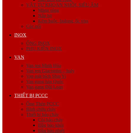
VẬT TƯ KHOAN NHỒI, SIÊU ÂM
Măng sông
Nắp bịt
Kẽm buộc, bulong, ốc viss
Cóc nối
INOX
ỐNG INOX
PHỤ KIỆN INOX
VAN
Van ren Minh Hòa
Van ren Giacomini – Italy
Van mặt bích Shin Yi
Van gang hàn Quốc
Van gang Đài Loan
THIẾT BỊ PCCC
Ống Thép PCCC
Bình chữa cháy
Thiết bị báo cháy
Còi báo cháy
Đầu báo khói
Đầu báo nhiệt