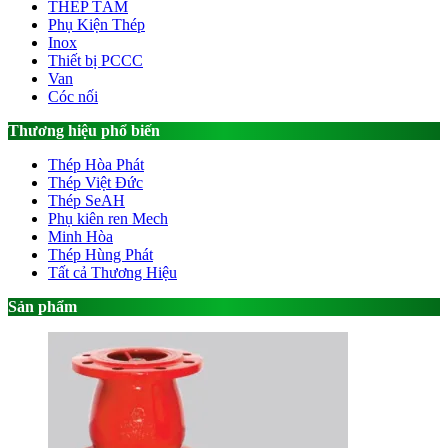
THÉP TẤM
Phụ Kiện Thép
Inox
Thiết bị PCCC
Van
Cóc nối
Thương hiệu phổ biến
Thép Hòa Phát
Thép Việt Đức
Thép SeAH
Phụ kiên ren Mech
Minh Hòa
Thép Hùng Phát
Tất cả Thương Hiệu
Sản phẩm