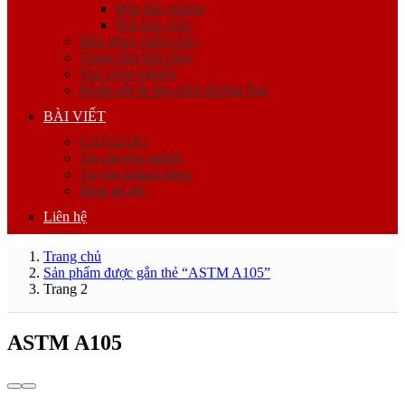
Đèn báo phòng
Nút báo cháy
Đầu phun chữa cháy
Trung tâm báo cháy
Van công nghiệp
Khớp nối & phụ kiện đường ống
BÀI VIẾT
CATALOG
Tin chuyên ngành
Tư vấn khách hàng
Blog tin tức
Liên hệ
Trang chủ
Sản phẩm được gắn thẻ “ASTM A105”
Trang 2
ASTM A105