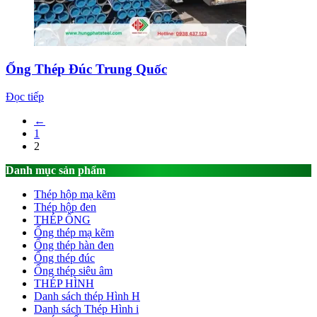
Ống Thép Đúc Trung Quốc
Đọc tiếp
←
1
2
Danh mục sản phẩm
Thép hộp mạ kẽm
Thép hộp đen
THÉP ỐNG
Ống thép mạ kẽm
Ống thép hàn đen
Ống thép đúc
Ống thép siêu âm
THÉP HÌNH
Danh sách thép Hình H
Danh sách Thép Hình i