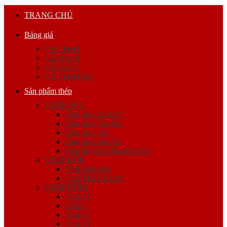
TRANG CHỦ
Bảng giá
Giá Thép I
Giá thép H
Giá thép U
Giá Thép Hộp
Sản phẩm thép
THÉP ỐNG
Ống thép mạ kẽm
Ống thép hàn đen
Ống thép đúc
Ống thép siêu âm
Ống lốc theo đơn đặt hàng
THÉP HỘP
Thép hộp đen
Thép hộp mạ kẽm
THÉP HÌNH
Thép U
Thép I
Thép V
Thép H