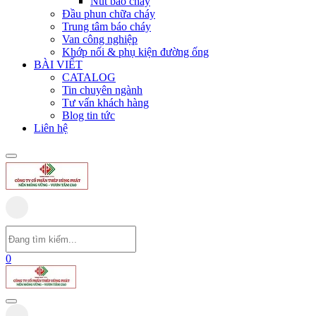
Nút báo cháy
Đầu phun chữa cháy
Trung tâm báo cháy
Van công nghiệp
Khớp nối & phụ kiện đường ống
BÀI VIẾT
CATALOG
Tin chuyên ngành
Tư vấn khách hàng
Blog tin tức
Liên hệ
0