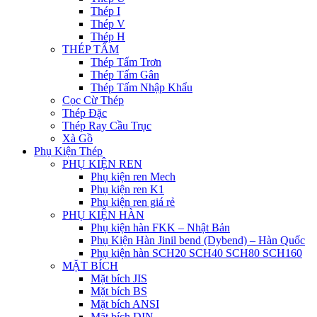
Thép I
Thép V
Thép H
THÉP TẤM
Thép Tấm Trơn
Thép Tấm Gân
Thép Tấm Nhập Khẩu
Cọc Cừ Thép
Thép Đặc
Thép Ray Cầu Trục
Xà Gồ
Phụ Kiện Thép
PHỤ KIỆN REN
Phụ kiện ren Mech
Phụ kiện ren K1
Phụ kiện ren giá rẻ
PHỤ KIỆN HÀN
Phụ kiện hàn FKK – Nhật Bản
Phụ Kiện Hàn Jinil bend (Dybend) – Hàn Quốc
Phụ kiện hàn SCH20 SCH40 SCH80 SCH160
MẶT BÍCH
Mặt bích JIS
Mặt bích BS
Mặt bích ANSI
Mặt bích DIN