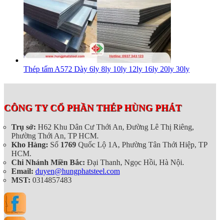
Thép tấm A572 Dày 6ly 8ly 10ly 12ly 16ly 20ly 30ly
CÔNG TY CỔ PHẦN THÉP HÙNG PHÁT
Trụ sở:
H62 Khu Dân Cư Thới An, Đường Lê Thị Riêng,
Phường Thới An, TP HCM.
Kho Hàng:
Số
1769
Quốc Lộ 1A, Phường Tân Thới Hiệp, TP
HCM.
Chi Nhánh Miền Bắc:
Đại Thanh, Ngọc Hồi, Hà Nội.
Email:
duyen@hungphatsteel.com
MST:
0314857483