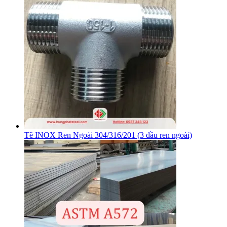
Tê INOX Ren Ngoài 304/316/201 (3 đầu ren ngoài)