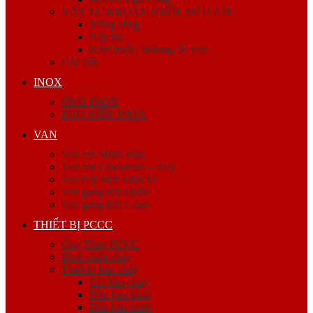
VẬT TƯ KHOAN NHỒI, SIÊU ÂM
Măng sông
Nắp bịt
Kẽm buộc, bulong, ốc viss
Cóc nối
INOX
ỐNG INOX
PHỤ KIỆN INOX
VAN
Van ren Minh Hòa
Van ren Giacomini – Italy
Van mặt bích Shin Yi
Van gang hàn Quốc
Van gang Đài Loan
THIẾT BỊ PCCC
Ống Thép PCCC
Bình chữa cháy
Thiết bị báo cháy
Còi báo cháy
Đầu báo khói
Đầu báo nhiệt