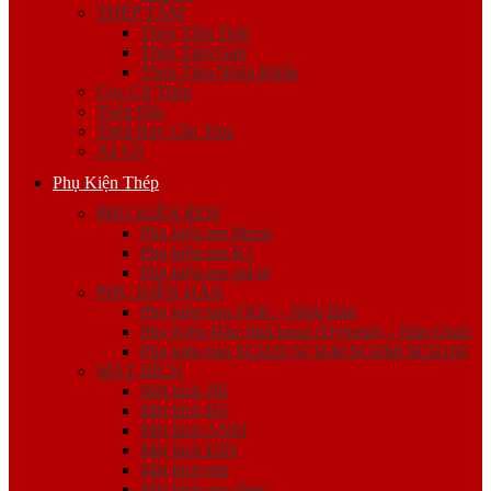
THÉP TẤM
Thép Tấm Trơn
Thép Tấm Gân
Thép Tấm Nhập Khẩu
Cọc Cừ Thép
Thép Đặc
Thép Ray Cầu Trục
Xà Gồ
Phụ Kiện Thép
PHỤ KIỆN REN
Phụ kiện ren Mech
Phụ kiện ren K1
Phụ kiện ren giá rẻ
PHỤ KIỆN HÀN
Phụ kiện hàn FKK – Nhật Bản
Phụ Kiện Hàn Jinil bend (Dybend) – Hàn Quốc
Phụ kiện hàn SCH20 SCH40 SCH80 SCH160
MẶT BÍCH
Mặt bích JIS
Mặt bích BS
Mặt bích ANSI
Mặt bích DIN
Mặt bích mù
Mặt bích gia công