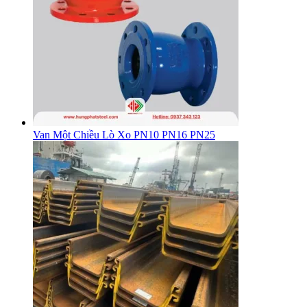
Van Một Chiều Lò Xo PN10 PN16 PN25