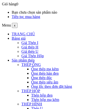
Giỏ hàng
0
Bạn chưa chọn sản phẩm nào
Tiếp tục mua hàng
Menu
x
TRANG CHỦ
Bảng giá
Giá Thép I
Giá thép H
Giá thép U
Giá Thép Hộp
Sản phẩm thép
THÉP ỐNG
Ống thép mạ kẽm
Ống thép hàn đen
Ống thép đúc
Ống thép siêu âm
Ống lốc theo đơn đặt hàng
THÉP HỘP
Thép hộp đen
Thép hộp mạ kẽm
THÉP HÌNH
Thép U