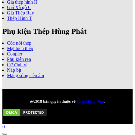
Giá thép hình H
Giá Xà gồ C
Giá Thép Ray
Thép Hình T
Phụ kiện Thép Hùng Phát
Cóc nối thép
Mặt bích thép
Coupler
Phụ kiện ren
Cử định vị
Nắp bịt
Măng sông siêu âm
@2018 bản quyền thuộc về
Thép Hùng Phát
.
0