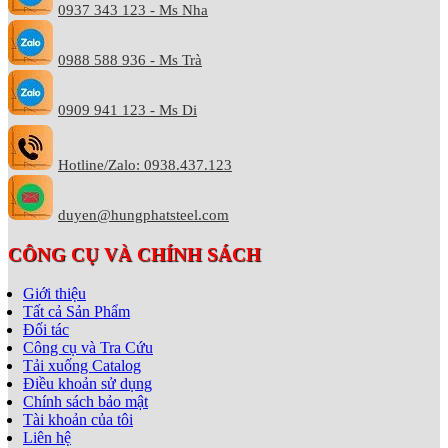
0937 343 123 - Ms Nha
0988 588 936 - Ms Trà
0909 941 123 - Ms Di
Hotline/Zalo: 0938.437.123
duyen@hungphatsteel.com
CÔNG CỤ VÀ CHÍNH SÁCH
Giới thiệu
Tất cả Sản Phẩm
Đối tác
Công cụ và Tra Cứu
Tải xuống Catalog
Điều khoản sử dụng
Chính sách bảo mật
Tài khoản của tôi
Liên hệ