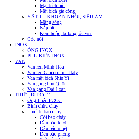
Mặt bích mù
Mặt bích gia công
VẬT TƯ KHOAN NHỒI, SIÊU ÂM
Măng sông
Nắp bịt
Kẽm buộc, bulong, ốc viss
Cóc nối
INOX
ỐNG INOX
PHỤ KIỆN INOX
VAN
Van ren Minh Hòa
Van ren Giacomini – Italy
Van mặt bích Shin Yi
Van gang hàn Quốc
Van gang Đài Loan
THIẾT BỊ PCCC
Ống Thép PCCC
Bình chữa cháy
Thiết bị báo cháy
Còi báo cháy
Đầu báo khói
Đầu báo nhiệt
Đèn báo phòng