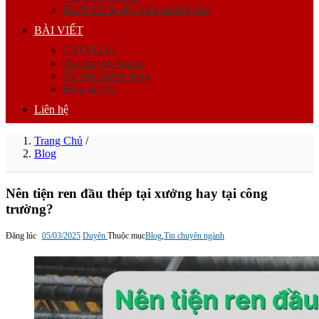
Khớp nối & phụ kiện đường ống
BÀI VIẾT
CATALOG
Tin chuyên ngành
Tư vấn khách hàng
Blog tin tức
Liên hệ
Trang Chủ
/
Blog
Nên tiện ren đầu thép tại xưởng hay tại công
trường?
Đăng lúc
05/03/2025
Duyên
Thuộc mục
Blog
,
Tin chuyên ngành