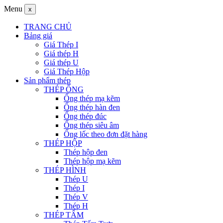
Menu
x
TRANG CHỦ
Bảng giá
Giá Thép I
Giá thép H
Giá thép U
Giá Thép Hộp
Sản phẩm thép
THÉP ỐNG
Ống thép mạ kẽm
Ống thép hàn đen
Ống thép đúc
Ống thép siêu âm
Ống lốc theo đơn đặt hàng
THÉP HỘP
Thép hộp đen
Thép hộp mạ kẽm
THÉP HÌNH
Thép U
Thép I
Thép V
Thép H
THÉP TẤM