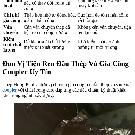
Tính linh
Linh hoạt, có thể điều chỉnh
nếu có thay đổi trong thi
hoạt
ngay khi cần
công
Chi phí
Thấp hơn nhờ tự động hóa,
Cao hơn do tốn nhân công
gia công
giảm nhân công
và thời gian
Vận
Cần vận chuyển thép đã
Không cần vận chuyển, tiện
chuyển
tiện ren ra công trường
ren tại chỗ
Kiểm
Dễ kiểm soát chất lượng
Khó kiểm soát do ảnh
soát chất
trước khi xuất xưởng
hưởng từ môi trường
lượng
Đơn Vị Tiện Ren Đầu Thép Và Gia Công
Coupler Uy Tín
Thép Hùng Phát là đơn vị chuyên gia công ren đầu thép và sản xuất
coupler
với chất lượng cao, đáp ứng các tiêu chuẩn kỹ thuật khắt
khe trong ngành xây dựng.