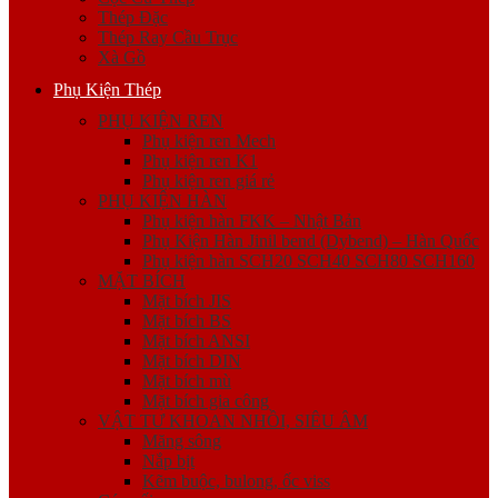
Thép Đặc
Thép Ray Cầu Trục
Xà Gồ
Phụ Kiện Thép
PHỤ KIỆN REN
Phụ kiện ren Mech
Phụ kiện ren K1
Phụ kiện ren giá rẻ
PHỤ KIỆN HÀN
Phụ kiện hàn FKK – Nhật Bản
Phụ Kiện Hàn Jinil bend (Dybend) – Hàn Quốc
Phụ kiện hàn SCH20 SCH40 SCH80 SCH160
MẶT BÍCH
Mặt bích JIS
Mặt bích BS
Mặt bích ANSI
Mặt bích DIN
Mặt bích mù
Mặt bích gia công
VẬT TƯ KHOAN NHỒI, SIÊU ÂM
Măng sông
Nắp bịt
Kẽm buộc, bulong, ốc viss