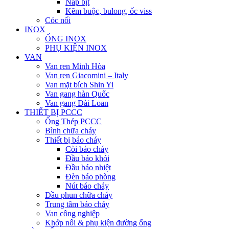
Nắp bịt
Kẽm buộc, bulong, ốc viss
Cóc nối
INOX
ỐNG INOX
PHỤ KIỆN INOX
VAN
Van ren Minh Hòa
Van ren Giacomini – Italy
Van mặt bích Shin Yi
Van gang hàn Quốc
Van gang Đài Loan
THIẾT BỊ PCCC
Ống Thép PCCC
Bình chữa cháy
Thiết bị báo cháy
Còi báo cháy
Đầu báo khói
Đầu báo nhiệt
Đèn báo phòng
Nút báo cháy
Đầu phun chữa cháy
Trung tâm báo cháy
Van công nghiệp
Khớp nối & phụ kiện đường ống