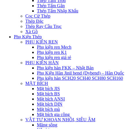
Thép Tấm Trơn
Thép Tấm Gân
Thép Tấm Nhập Khẩu
Cọc Cừ Thép
Thép Đặc
Thép Ray Cầu Trục
Xà Gồ
Phụ Kiện Thép
PHỤ KIỆN REN
Phụ kiện ren Mech
Phụ kiện ren K1
Phụ kiện ren giá rẻ
PHỤ KIỆN HÀN
Phụ kiện hàn FKK – Nhật Bản
Phụ Kiện Hàn Jinil bend (Dybend) – Hàn Quốc
Phụ kiện hàn SCH20 SCH40 SCH80 SCH160
MẶT BÍCH
Mặt bích JIS
Mặt bích BS
Mặt bích ANSI
Mặt bích DIN
Mặt bích mù
Mặt bích gia công
VẬT TƯ KHOAN NHỒI, SIÊU ÂM
Măng sông