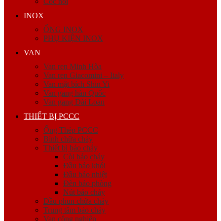
Cóc nối
INOX
ỐNG INOX
PHỤ KIỆN INOX
VAN
Van ren Minh Hòa
Van ren Giacomini – Italy
Van mặt bích Shin Yi
Van gang hàn Quốc
Van gang Đài Loan
THIẾT BỊ PCCC
Ống Thép PCCC
Bình chữa cháy
Thiết bị báo cháy
Còi báo cháy
Đầu báo khói
Đầu báo nhiệt
Đèn báo phòng
Nút báo cháy
Đầu phun chữa cháy
Trung tâm báo cháy
Van công nghiệp