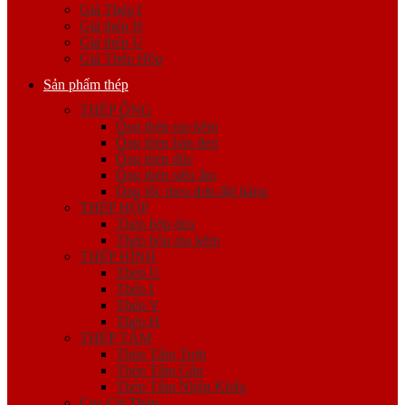
Giá Thép I
Giá thép H
Giá thép U
Giá Thép Hộp
Sản phẩm thép
THÉP ỐNG
Ống thép mạ kẽm
Ống thép hàn đen
Ống thép đúc
Ống thép siêu âm
Ống lốc theo đơn đặt hàng
THÉP HỘP
Thép hộp đen
Thép hộp mạ kẽm
THÉP HÌNH
Thép U
Thép I
Thép V
Thép H
THÉP TẤM
Thép Tấm Trơn
Thép Tấm Gân
Thép Tấm Nhập Khẩu
Cọc Cừ Thép