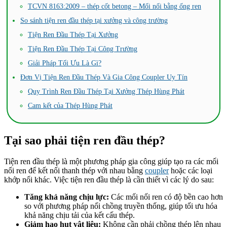
TCVN 8163:2009 – thép cốt betong – Mối nối bằng ống ren
So sánh tiện ren đầu thép tại xưởng và công trường
Tiện Ren Đầu Thép Tại Xưởng
Tiện Ren Đầu Thép Tại Công Trường
Giải Pháp Tối Ưu Là Gì?
Đơn Vị Tiện Ren Đầu Thép Và Gia Công Coupler Uy Tín
Quy Trình Ren Đầu Thép Tại Xưởng Thép Hùng Phát
Cam kết của Thép Hùng Phát
Tại sao phải tiện ren đầu thép?
Tiện ren đầu thép là một phương pháp gia công giúp tạo ra các mối
nối ren để kết nối thanh thép với nhau bằng
coupler
hoặc các loại
khớp nối khác. Việc tiện ren đầu thép là cần thiết vì các lý do sau:
Tăng khả năng chịu lực:
Các mối nối ren có độ bền cao hơn
so với phương pháp nối chồng truyền thống, giúp tối ưu hóa
khả năng chịu tải của kết cấu thép.
Giảm hao hụt vật liệu:
Không cần phải chồng thép lên nhau