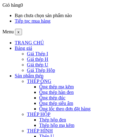
Giỏ hàng
0
Bạn chưa chọn sản phẩm nào
Tiếp tục mua hàng
Menu
x
TRANG CHỦ
Bảng giá
Giá Thép I
Giá thép H
Giá thép U
Giá Thép Hộp
Sản phẩm thép
THÉP ỐNG
Ống thép mạ kẽm
Ống thép hàn đen
Ống thép đúc
Ống thép siêu âm
Ống lốc theo đơn đặt hàng
THÉP HỘP
Thép hộp đen
Thép hộp mạ kẽm
THÉP HÌNH
Thép U