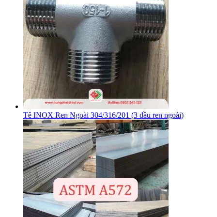
Tê INOX Ren Ngoài 304/316/201 (3 đầu ren ngoài)