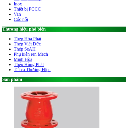
Inox
Thiết bị PCCC
Van
Cóc nối
Thương hiệu phổ biến
Thép Hòa Phát
Thép Việt Đức
Thép SeAH
Phụ kiên ren Mech
Minh Hòa
Thép Hùng Phát
Tất cả Thương Hiệu
Sản phẩm