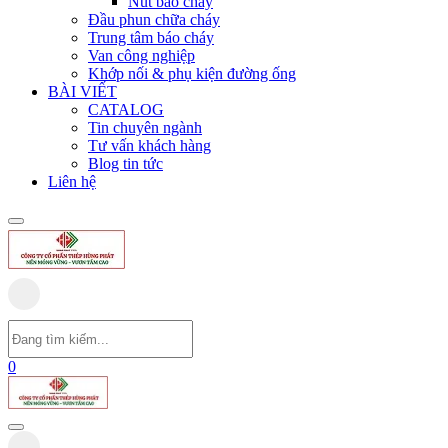
Nút báo cháy
Đầu phun chữa cháy
Trung tâm báo cháy
Van công nghiệp
Khớp nối & phụ kiện đường ống
BÀI VIẾT
CATALOG
Tin chuyên ngành
Tư vấn khách hàng
Blog tin tức
Liên hệ
0