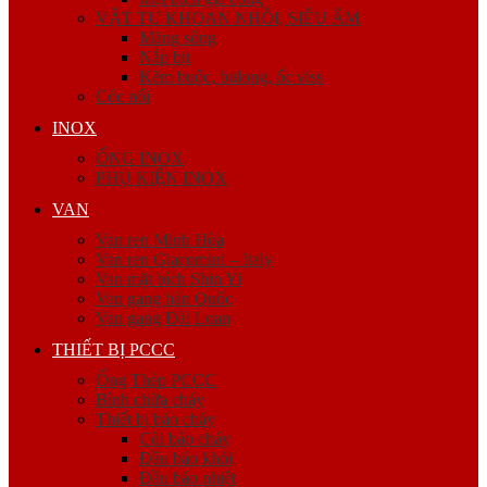
VẬT TƯ KHOAN NHỒI, SIÊU ÂM
Măng sông
Nắp bịt
Kẽm buộc, bulong, ốc viss
Cóc nối
INOX
ỐNG INOX
PHỤ KIỆN INOX
VAN
Van ren Minh Hòa
Van ren Giacomini – Italy
Van mặt bích Shin Yi
Van gang hàn Quốc
Van gang Đài Loan
THIẾT BỊ PCCC
Ống Thép PCCC
Bình chữa cháy
Thiết bị báo cháy
Còi báo cháy
Đầu báo khói
Đầu báo nhiệt