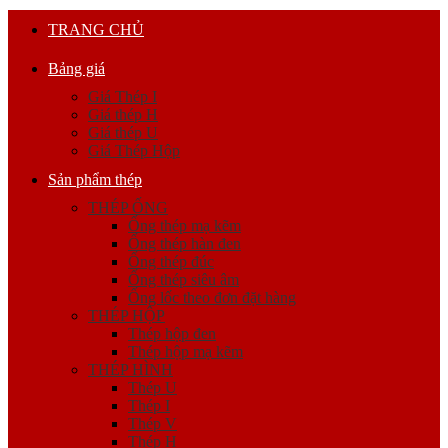
TRANG CHỦ
Bảng giá
Giá Thép I
Giá thép H
Giá thép U
Giá Thép Hộp
Sản phẩm thép
THÉP ỐNG
Ống thép mạ kẽm
Ống thép hàn đen
Ống thép đúc
Ống thép siêu âm
Ống lốc theo đơn đặt hàng
THÉP HỘP
Thép hộp đen
Thép hộp mạ kẽm
THÉP HÌNH
Thép U
Thép I
Thép V
Thép H