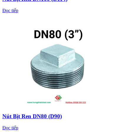
Đọc tiếp
Nút Bịt Ren DN80 (D90)
Đọc tiếp