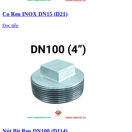
Co Ren INOX DN15 (D21)
Đọc tiếp
Nút Bịt Ren DN100 (D114)