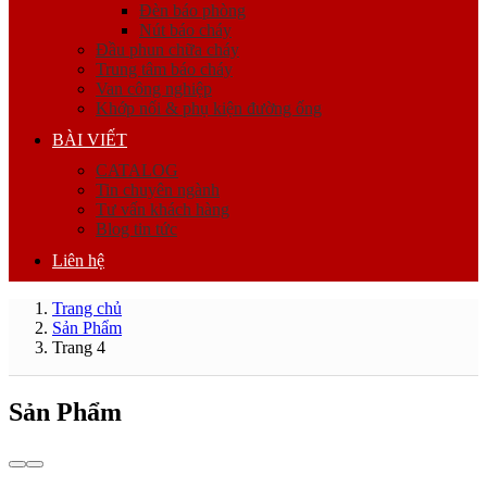
Đèn báo phòng
Nút báo cháy
Đầu phun chữa cháy
Trung tâm báo cháy
Van công nghiệp
Khớp nối & phụ kiện đường ống
BÀI VIẾT
CATALOG
Tin chuyên ngành
Tư vấn khách hàng
Blog tin tức
Liên hệ
Trang chủ
Sản Phẩm
Trang 4
Sản Phẩm