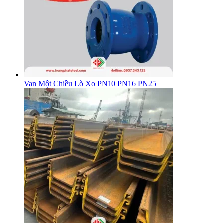
Van Một Chiều Lò Xo PN10 PN16 PN25