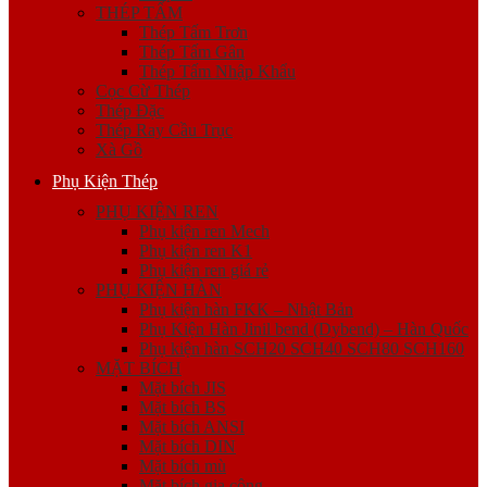
THÉP TẤM
Thép Tấm Trơn
Thép Tấm Gân
Thép Tấm Nhập Khẩu
Cọc Cừ Thép
Thép Đặc
Thép Ray Cầu Trục
Xà Gồ
Phụ Kiện Thép
PHỤ KIỆN REN
Phụ kiện ren Mech
Phụ kiện ren K1
Phụ kiện ren giá rẻ
PHỤ KIỆN HÀN
Phụ kiện hàn FKK – Nhật Bản
Phụ Kiện Hàn Jinil bend (Dybend) – Hàn Quốc
Phụ kiện hàn SCH20 SCH40 SCH80 SCH160
MẶT BÍCH
Mặt bích JIS
Mặt bích BS
Mặt bích ANSI
Mặt bích DIN
Mặt bích mù
Mặt bích gia công