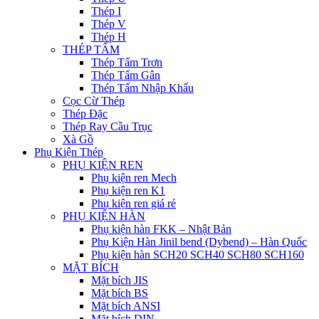
Thép I
Thép V
Thép H
THÉP TẤM
Thép Tấm Trơn
Thép Tấm Gân
Thép Tấm Nhập Khẩu
Cọc Cừ Thép
Thép Đặc
Thép Ray Cầu Trục
Xà Gồ
Phụ Kiện Thép
PHỤ KIỆN REN
Phụ kiện ren Mech
Phụ kiện ren K1
Phụ kiện ren giá rẻ
PHỤ KIỆN HÀN
Phụ kiện hàn FKK – Nhật Bản
Phụ Kiện Hàn Jinil bend (Dybend) – Hàn Quốc
Phụ kiện hàn SCH20 SCH40 SCH80 SCH160
MẶT BÍCH
Mặt bích JIS
Mặt bích BS
Mặt bích ANSI
Mặt bích DIN