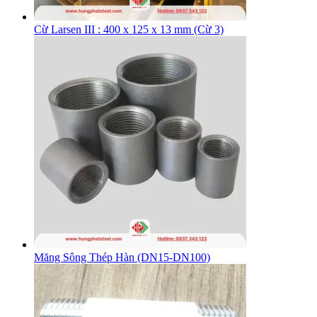
Cừ Larsen III : 400 x 125 x 13 mm (Cừ 3)
Măng Sông Thép Hàn (DN15-DN100)