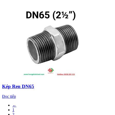
Kép Ren DN65
Đọc tiếp
←
1
2