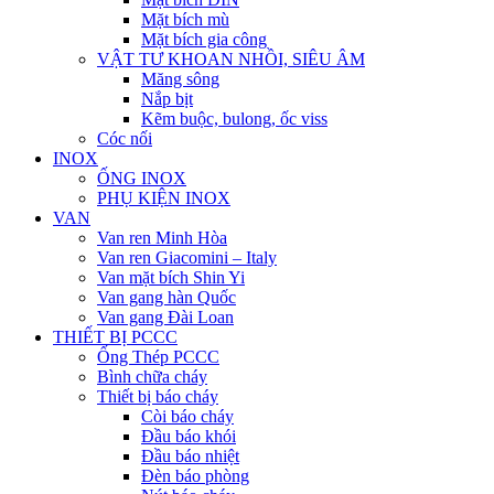
Mặt bích mù
Mặt bích gia công
VẬT TƯ KHOAN NHỒI, SIÊU ÂM
Măng sông
Nắp bịt
Kẽm buộc, bulong, ốc viss
Cóc nối
INOX
ỐNG INOX
PHỤ KIỆN INOX
VAN
Van ren Minh Hòa
Van ren Giacomini – Italy
Van mặt bích Shin Yi
Van gang hàn Quốc
Van gang Đài Loan
THIẾT BỊ PCCC
Ống Thép PCCC
Bình chữa cháy
Thiết bị báo cháy
Còi báo cháy
Đầu báo khói
Đầu báo nhiệt
Đèn báo phòng