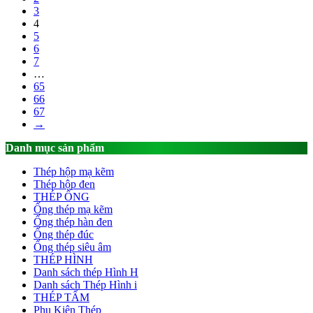
3
4
5
6
7
…
65
66
67
→
Danh mục sản phẩm
Thép hộp mạ kẽm
Thép hộp đen
THÉP ỐNG
Ống thép mạ kẽm
Ống thép hàn đen
Ống thép đúc
Ống thép siêu âm
THÉP HÌNH
Danh sách thép Hình H
Danh sách Thép Hình i
THÉP TẤM
Phụ Kiện Thép