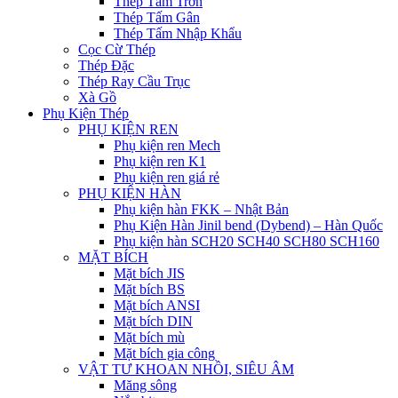
Thép Tấm Trơn
Thép Tấm Gân
Thép Tấm Nhập Khẩu
Cọc Cừ Thép
Thép Đặc
Thép Ray Cầu Trục
Xà Gồ
Phụ Kiện Thép
PHỤ KIỆN REN
Phụ kiện ren Mech
Phụ kiện ren K1
Phụ kiện ren giá rẻ
PHỤ KIỆN HÀN
Phụ kiện hàn FKK – Nhật Bản
Phụ Kiện Hàn Jinil bend (Dybend) – Hàn Quốc
Phụ kiện hàn SCH20 SCH40 SCH80 SCH160
MẶT BÍCH
Mặt bích JIS
Mặt bích BS
Mặt bích ANSI
Mặt bích DIN
Mặt bích mù
Mặt bích gia công
VẬT TƯ KHOAN NHỒI, SIÊU ÂM
Măng sông