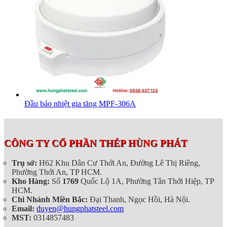
Đầu báo nhiệt gia tăng MPF-306A
CÔNG TY CỔ PHẦN THÉP HÙNG PHÁT
Trụ sở:
H62 Khu Dân Cư Thới An, Đường Lê Thị Riêng,
Phường Thới An, TP HCM.
Kho Hàng:
Số
1769
Quốc Lộ 1A, Phường Tân Thới Hiệp, TP
HCM.
Chi Nhánh Miền Bắc:
Đại Thanh, Ngọc Hồi, Hà Nội.
Email:
duyen@hungphatsteel.com
MST:
0314857483