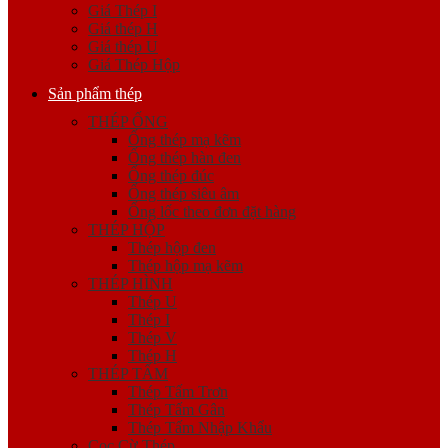
Giá Thép I
Giá thép H
Giá thép U
Giá Thép Hộp
Sản phẩm thép
THÉP ỐNG
Ống thép mạ kẽm
Ống thép hàn đen
Ống thép đúc
Ống thép siêu âm
Ống lốc theo đơn đặt hàng
THÉP HỘP
Thép hộp đen
Thép hộp mạ kẽm
THÉP HÌNH
Thép U
Thép I
Thép V
Thép H
THÉP TẤM
Thép Tấm Trơn
Thép Tấm Gân
Thép Tấm Nhập Khẩu
Cọc Cừ Thép