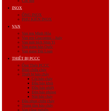
Cóc nối
INOX
ỐNG INOX
PHỤ KIỆN INOX
VAN
Van ren Minh Hòa
Van ren Giacomini – Italy
Van mặt bích Shin Yi
Van gang hàn Quốc
Van gang Đài Loan
THIẾT BỊ PCCC
Ống Thép PCCC
Bình chữa cháy
Thiết bị báo cháy
Còi báo cháy
Đầu báo khói
Đầu báo nhiệt
Đèn báo phòng
Nút báo cháy
Đầu phun chữa cháy
Trung tâm báo cháy
Van công nghiệp