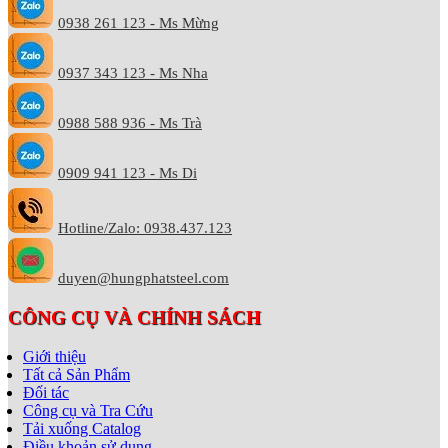
0938 261 123 - Ms Mừng
0937 343 123 - Ms Nha
0988 588 936 - Ms Trà
0909 941 123 - Ms Di
Hotline/Zalo: 0938.437.123
duyen@hungphatsteel.com
CÔNG CỤ VÀ CHÍNH SÁCH
Giới thiệu
Tất cả Sản Phẩm
Đối tác
Công cụ và Tra Cứu
Tải xuống Catalog
Điều khoản sử dụng