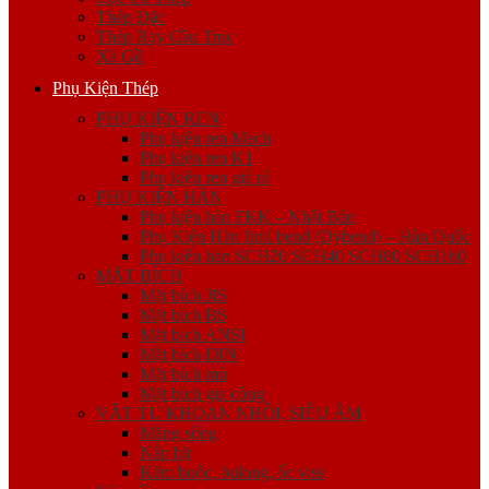
Thép Đặc
Thép Ray Cầu Trục
Xà Gồ
Phụ Kiện Thép
PHỤ KIỆN REN
Phụ kiện ren Mech
Phụ kiện ren K1
Phụ kiện ren giá rẻ
PHỤ KIỆN HÀN
Phụ kiện hàn FKK – Nhật Bản
Phụ Kiện Hàn Jinil bend (Dybend) – Hàn Quốc
Phụ kiện hàn SCH20 SCH40 SCH80 SCH160
MẶT BÍCH
Mặt bích JIS
Mặt bích BS
Mặt bích ANSI
Mặt bích DIN
Mặt bích mù
Mặt bích gia công
VẬT TƯ KHOAN NHỒI, SIÊU ÂM
Măng sông
Nắp bịt
Kẽm buộc, bulong, ốc viss