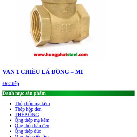
VAN 1 CHIỀU LÁ ĐỒNG – MI
Đọc tiếp
Danh mục sản phẩm
Thép hộp mạ kẽm
Thép hộp đen
THÉP ỐNG
Ống thép mạ kẽm
Ống thép hàn đen
Ống thép đúc
Ống thép siêu âm