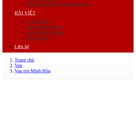
Khớp nối & phụ kiện đường ống
BÀI VIẾT
CATALOG
Tin chuyên ngành
Tư vấn khách hàng
Blog tin tức
Liên hệ
Trang chủ
Van
Van ren Minh Hòa