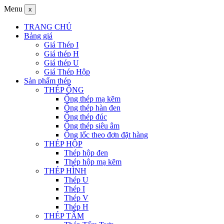
Menu
x
TRANG CHỦ
Bảng giá
Giá Thép I
Giá thép H
Giá thép U
Giá Thép Hộp
Sản phẩm thép
THÉP ỐNG
Ống thép mạ kẽm
Ống thép hàn đen
Ống thép đúc
Ống thép siêu âm
Ống lốc theo đơn đặt hàng
THÉP HỘP
Thép hộp đen
Thép hộp mạ kẽm
THÉP HÌNH
Thép U
Thép I
Thép V
Thép H
THÉP TẤM