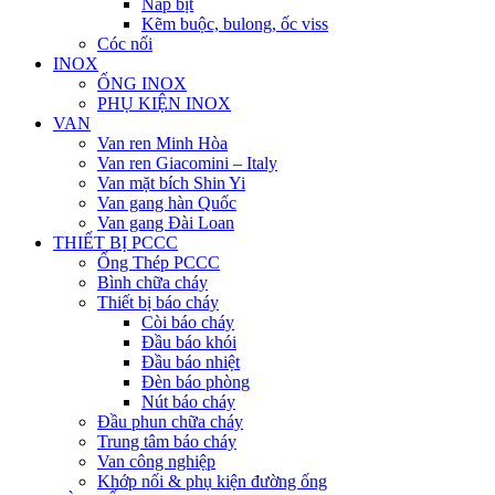
Nắp bịt
Kẽm buộc, bulong, ốc viss
Cóc nối
INOX
ỐNG INOX
PHỤ KIỆN INOX
VAN
Van ren Minh Hòa
Van ren Giacomini – Italy
Van mặt bích Shin Yi
Van gang hàn Quốc
Van gang Đài Loan
THIẾT BỊ PCCC
Ống Thép PCCC
Bình chữa cháy
Thiết bị báo cháy
Còi báo cháy
Đầu báo khói
Đầu báo nhiệt
Đèn báo phòng
Nút báo cháy
Đầu phun chữa cháy
Trung tâm báo cháy
Van công nghiệp
Khớp nối & phụ kiện đường ống