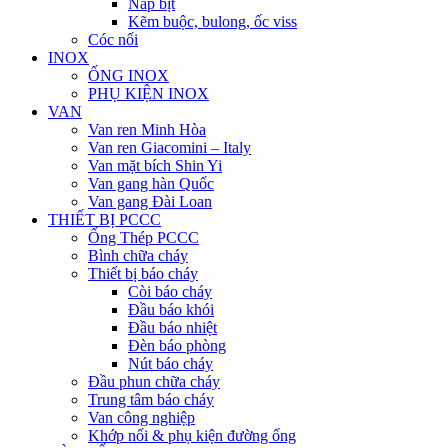
Nắp bịt
Kẽm buộc, bulong, ốc viss
Cóc nối
INOX
ỐNG INOX
PHỤ KIỆN INOX
VAN
Van ren Minh Hòa
Van ren Giacomini – Italy
Van mặt bích Shin Yi
Van gang hàn Quốc
Van gang Đài Loan
THIẾT BỊ PCCC
Ống Thép PCCC
Bình chữa cháy
Thiết bị báo cháy
Còi báo cháy
Đầu báo khói
Đầu báo nhiệt
Đèn báo phòng
Nút báo cháy
Đầu phun chữa cháy
Trung tâm báo cháy
Van công nghiệp
Khớp nối & phụ kiện đường ống