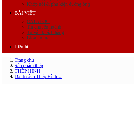
Khớp nối & phụ kiện đường ống
BÀI VIẾT
CATALOG
Tin chuyên ngành
Tư vấn khách hàng
Blog tin tức
Liên hệ
Trang chủ
Sản phẩm thép
THÉP HÌNH
Danh sách Thép Hình U