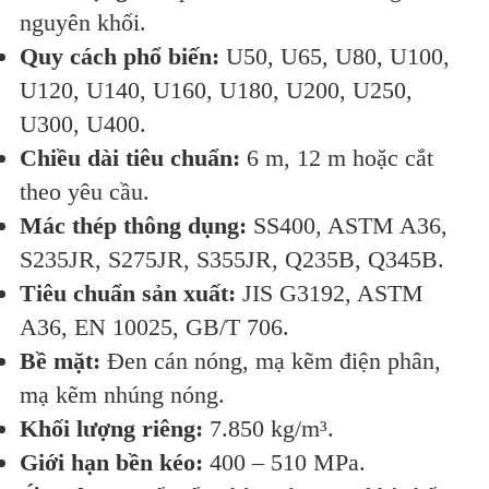
nguyên khối.
Quy cách phổ biến:
U50, U65, U80, U100,
U120, U140, U160, U180, U200, U250,
U300, U400.
Chiều dài tiêu chuẩn:
6 m, 12 m hoặc cắt
theo yêu cầu.
Mác thép thông dụng:
SS400, ASTM A36,
S235JR, S275JR, S355JR, Q235B, Q345B.
Tiêu chuẩn sản xuất:
JIS G3192, ASTM
A36, EN 10025, GB/T 706.
Bề mặt:
Đen cán nóng, mạ kẽm điện phân,
mạ kẽm nhúng nóng.
Khối lượng riêng:
7.850 kg/m³.
Giới hạn bền kéo:
400 – 510 MPa.