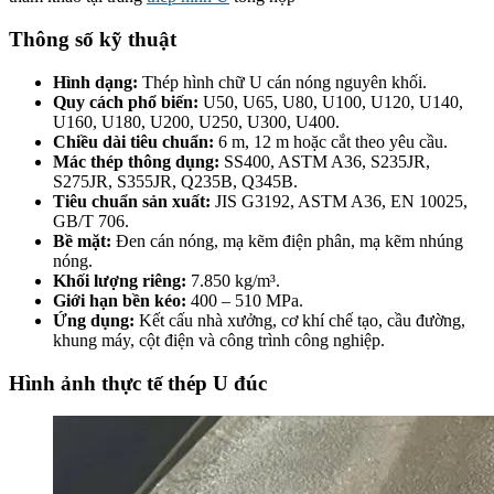
Thông số kỹ thuật
Hình dạng:
Thép hình chữ U cán nóng nguyên khối.
Quy cách phổ biến:
U50, U65, U80, U100, U120, U140,
U160, U180, U200, U250, U300, U400.
Chiều dài tiêu chuẩn:
6 m, 12 m hoặc cắt theo yêu cầu.
Mác thép thông dụng:
SS400, ASTM A36, S235JR,
S275JR, S355JR, Q235B, Q345B.
Tiêu chuẩn sản xuất:
JIS G3192, ASTM A36, EN 10025,
GB/T 706.
Bề mặt:
Đen cán nóng, mạ kẽm điện phân, mạ kẽm nhúng
nóng.
Khối lượng riêng:
7.850 kg/m³.
Giới hạn bền kéo:
400 – 510 MPa.
Ứng dụng:
Kết cấu nhà xưởng, cơ khí chế tạo, cầu đường,
khung máy, cột điện và công trình công nghiệp.
Hình ảnh thực tế thép U đúc