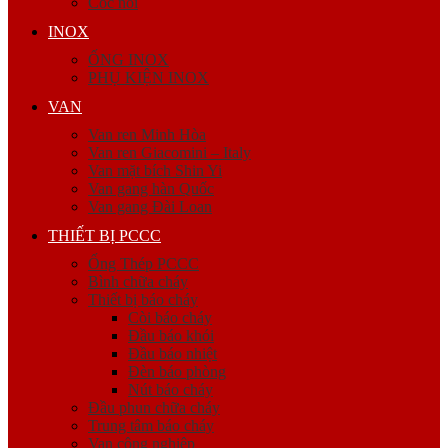
Cóc nối
INOX
ỐNG INOX
PHỤ KIỆN INOX
VAN
Van ren Minh Hòa
Van ren Giacomini – Italy
Van mặt bích Shin Yi
Van gang hàn Quốc
Van gang Đài Loan
THIẾT BỊ PCCC
Ống Thép PCCC
Bình chữa cháy
Thiết bị báo cháy
Còi báo cháy
Đầu báo khói
Đầu báo nhiệt
Đèn báo phòng
Nút báo cháy
Đầu phun chữa cháy
Trung tâm báo cháy
Van công nghiệp