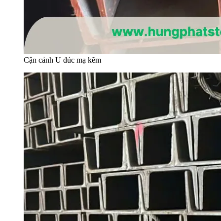
Cận cảnh U đúc mạ kẽm