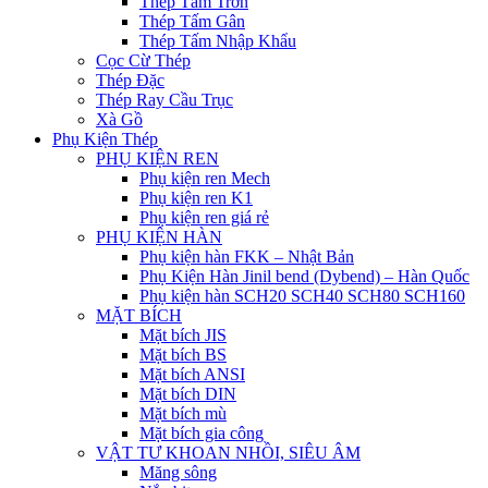
Thép Tấm Trơn
Thép Tấm Gân
Thép Tấm Nhập Khẩu
Cọc Cừ Thép
Thép Đặc
Thép Ray Cầu Trục
Xà Gồ
Phụ Kiện Thép
PHỤ KIỆN REN
Phụ kiện ren Mech
Phụ kiện ren K1
Phụ kiện ren giá rẻ
PHỤ KIỆN HÀN
Phụ kiện hàn FKK – Nhật Bản
Phụ Kiện Hàn Jinil bend (Dybend) – Hàn Quốc
Phụ kiện hàn SCH20 SCH40 SCH80 SCH160
MẶT BÍCH
Mặt bích JIS
Mặt bích BS
Mặt bích ANSI
Mặt bích DIN
Mặt bích mù
Mặt bích gia công
VẬT TƯ KHOAN NHỒI, SIÊU ÂM
Măng sông