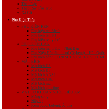
Thép Đặc
Thép Ray Cầu Trục
Xà Gồ
Phụ Kiện Thép
PHỤ KIỆN REN
Phụ kiện ren Mech
Phụ kiện ren K1
Phụ kiện ren giá rẻ
PHỤ KIỆN HÀN
Phụ kiện hàn FKK – Nhật Bản
Phụ Kiện Hàn Jinil bend (Dybend) – Hàn Quốc
Phụ kiện hàn SCH20 SCH40 SCH80 SCH160
MẶT BÍCH
Mặt bích JIS
Mặt bích BS
Mặt bích ANSI
Mặt bích DIN
Mặt bích mù
Mặt bích gia công
VẬT TƯ KHOAN NHỒI, SIÊU ÂM
Măng sông
Nắp bịt
Kẽm buộc, bulong, ốc viss