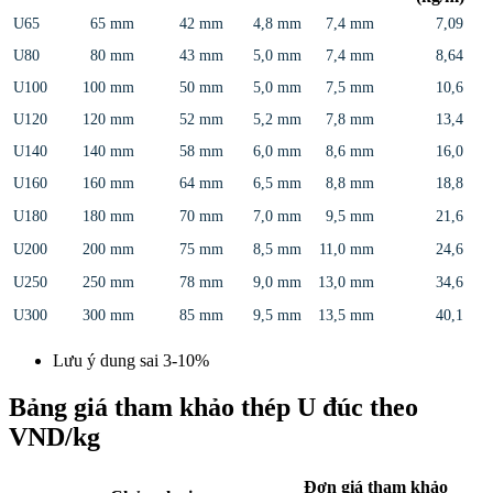
U65
65 mm
42 mm
4,8 mm
7,4 mm
7,09
U80
80 mm
43 mm
5,0 mm
7,4 mm
8,64
U100
100 mm
50 mm
5,0 mm
7,5 mm
10,6
U120
120 mm
52 mm
5,2 mm
7,8 mm
13,4
U140
140 mm
58 mm
6,0 mm
8,6 mm
16,0
U160
160 mm
64 mm
6,5 mm
8,8 mm
18,8
U180
180 mm
70 mm
7,0 mm
9,5 mm
21,6
U200
200 mm
75 mm
8,5 mm
11,0 mm
24,6
U250
250 mm
78 mm
9,0 mm
13,0 mm
34,6
U300
300 mm
85 mm
9,5 mm
13,5 mm
40,1
Lưu ý dung sai 3-10%
Bảng giá tham khảo thép U đúc theo
VND/kg
Đơn giá tham khảo