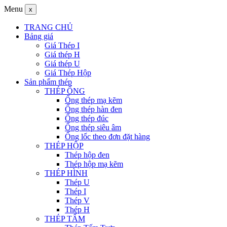
Menu
x
TRANG CHỦ
Bảng giá
Giá Thép I
Giá thép H
Giá thép U
Giá Thép Hộp
Sản phẩm thép
THÉP ỐNG
Ống thép mạ kẽm
Ống thép hàn đen
Ống thép đúc
Ống thép siêu âm
Ống lốc theo đơn đặt hàng
THÉP HỘP
Thép hộp đen
Thép hộp mạ kẽm
THÉP HÌNH
Thép U
Thép I
Thép V
Thép H
THÉP TẤM