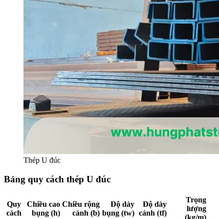
Thép U đúc
Bảng quy cách thép U đúc
Trọng
Quy
Chiều cao
Chiều rộng
Độ dày
Độ dày
lượng
cách
bụng (h)
cánh (b)
bụng (tw)
cánh (tf)
(kg/m)