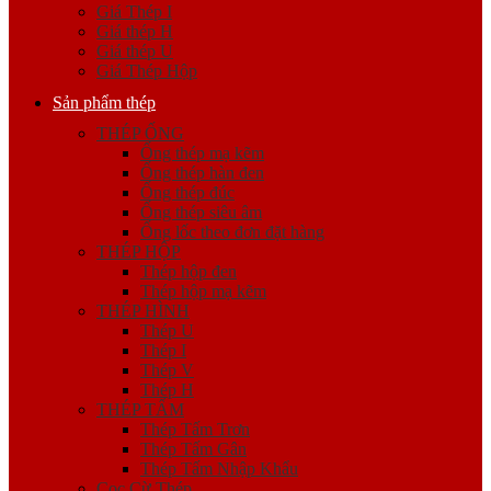
Giá Thép I
Giá thép H
Giá thép U
Giá Thép Hộp
Sản phẩm thép
THÉP ỐNG
Ống thép mạ kẽm
Ống thép hàn đen
Ống thép đúc
Ống thép siêu âm
Ống lốc theo đơn đặt hàng
THÉP HỘP
Thép hộp đen
Thép hộp mạ kẽm
THÉP HÌNH
Thép U
Thép I
Thép V
Thép H
THÉP TẤM
Thép Tấm Trơn
Thép Tấm Gân
Thép Tấm Nhập Khẩu
Cọc Cừ Thép