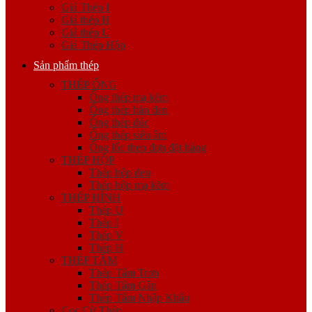
Giá Thép I
Giá thép H
Giá thép U
Giá Thép Hộp
Sản phẩm thép
THÉP ỐNG
Ống thép mạ kẽm
Ống thép hàn đen
Ống thép đúc
Ống thép siêu âm
Ống lốc theo đơn đặt hàng
THÉP HỘP
Thép hộp đen
Thép hộp mạ kẽm
THÉP HÌNH
Thép U
Thép I
Thép V
Thép H
THÉP TẤM
Thép Tấm Trơn
Thép Tấm Gân
Thép Tấm Nhập Khẩu
Cọc Cừ Thép