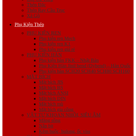
Thép Đặc
Thép Ray Cầu Trục
Xà Gồ
Phụ Kiện Thép
PHỤ KIỆN REN
Phụ kiện ren Mech
Phụ kiện ren K1
Phụ kiện ren giá rẻ
PHỤ KIỆN HÀN
Phụ kiện hàn FKK – Nhật Bản
Phụ Kiện Hàn Jinil bend (Dybend) – Hàn Quốc
Phụ kiện hàn SCH20 SCH40 SCH80 SCH160
MẶT BÍCH
Mặt bích JIS
Mặt bích BS
Mặt bích ANSI
Mặt bích DIN
Mặt bích mù
Mặt bích gia công
VẬT TƯ KHOAN NHỒI, SIÊU ÂM
Măng sông
Nắp bịt
Kẽm buộc, bulong, ốc viss