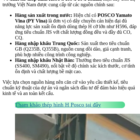
trường Việt Nam được cung cấp từ các nguồn chính sau:
Hàng sản xuất trong nước:
Hiện chỉ có
POSCO Yamato
Vina
(PY Vina)
là đơn vị có dây chuyền cán hiện đại đủ
năng lực sản xuất ổn định dòng thép H cỡ lớn như H596, đáp
ứng tiêu chuẩn JIS với chất lượng đồng đều và đầy đủ CO,
CQ.
Hàng nhập khẩu Trung Quốc:
Sản xuất theo tiêu chuẩn
GB (Q235B, Q355B), nguồn cung dồi dào, giá cạnh tranh,
phù hợp nhiều công trình công nghiệp.
Hàng nhập khẩu Nhật Bản:
Thường theo tiêu chuẩn JIS
(SS400, SM490), nổi bật về độ chính xác kích thước, cơ tính
ổn định và chất lượng bề mặt cao.
Việc lựa chọn nguồn hàng nên căn cứ vào yêu cầu thiết kế, tiêu
chuẩn kỹ thuật của dự án và ngân sách đầu tư để đảm bảo hiệu quả
kinh tế và an toàn kết cấu.
Tham khảo thép hình H Posco tại đây