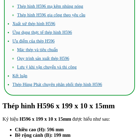
Thép hình H596 mạ kẽm nhúng nóng
Thép hình H596 gia công theo yêu cầu
Xuất xứ thép hình H596
Ứng dụng thực tế thép hình H596
Ưu điểm của thép H596
Mác thép và tiêu chuẩn
Quy trình sản xuất thép H596
Lưu ý khi vận chuyển và thi công
Kết luận
Thép Hùng Phát chuyên phân phối thép hình H596
Thép hình H596 x 199 x 10 x 15mm
Ký hiệu
H596 x 199 x 10 x 15mm
được hiểu như sau:
Chiều cao (H): 596 mm
Bề rộng cánh (B): 199 mm