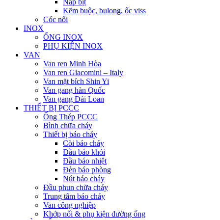
Nắp bịt
Kẽm buộc, bulong, ốc viss
Cóc nối
INOX
ỐNG INOX
PHỤ KIỆN INOX
VAN
Van ren Minh Hòa
Van ren Giacomini – Italy
Van mặt bích Shin Yi
Van gang hàn Quốc
Van gang Đài Loan
THIẾT BỊ PCCC
Ống Thép PCCC
Bình chữa cháy
Thiết bị báo cháy
Còi báo cháy
Đầu báo khói
Đầu báo nhiệt
Đèn báo phòng
Nút báo cháy
Đầu phun chữa cháy
Trung tâm báo cháy
Van công nghiệp
Khớp nối & phụ kiện đường ống