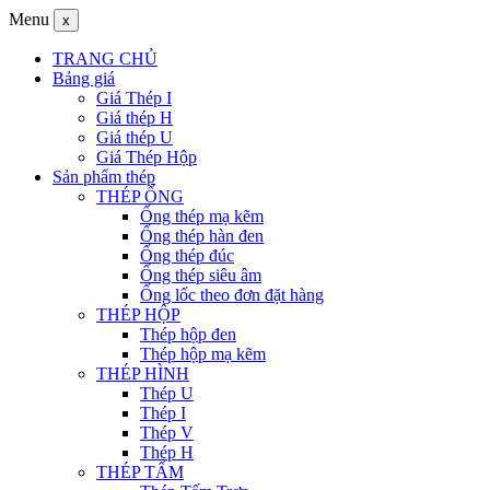
Menu
x
TRANG CHỦ
Bảng giá
Giá Thép I
Giá thép H
Giá thép U
Giá Thép Hộp
Sản phẩm thép
THÉP ỐNG
Ống thép mạ kẽm
Ống thép hàn đen
Ống thép đúc
Ống thép siêu âm
Ống lốc theo đơn đặt hàng
THÉP HỘP
Thép hộp đen
Thép hộp mạ kẽm
THÉP HÌNH
Thép U
Thép I
Thép V
Thép H
THÉP TẤM