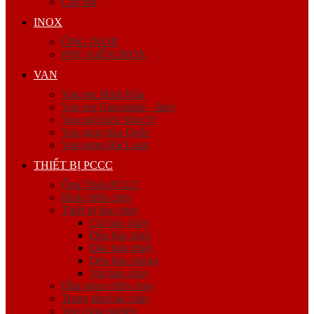
Cóc nối
INOX
ỐNG INOX
PHỤ KIỆN INOX
VAN
Van ren Minh Hòa
Van ren Giacomini – Italy
Van mặt bích Shin Yi
Van gang hàn Quốc
Van gang Đài Loan
THIẾT BỊ PCCC
Ống Thép PCCC
Bình chữa cháy
Thiết bị báo cháy
Còi báo cháy
Đầu báo khói
Đầu báo nhiệt
Đèn báo phòng
Nút báo cháy
Đầu phun chữa cháy
Trung tâm báo cháy
Van công nghiệp