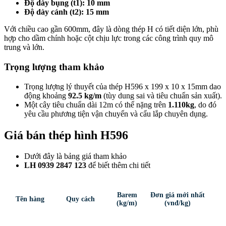
Độ dày bụng (t1): 10 mm
Độ dày cánh (t2): 15 mm
Với chiều cao gần 600mm, đây là dòng thép H có tiết diện lớn, phù
hợp cho dầm chính hoặc cột chịu lực trong các công trình quy mô
trung và lớn.
Trọng lượng tham khảo
Trọng lượng lý thuyết của thép H596 x 199 x 10 x 15mm dao
động khoảng
92.5 kg/m
(tùy dung sai và tiêu chuẩn sản xuất).
Một cây tiêu chuẩn dài 12m có thể nặng trên
1.110kg
, do đó
yêu cầu phương tiện vận chuyển và cẩu lắp chuyên dụng.
Giá bán thép hình H596
Dưới đây là bảng giá tham khảo
LH 0939 2847 123
để biết thêm chi tiết
Barem
Đơn giá mới nhất
Tên hàng
Quy cách
(kg/m)
(vnđ/kg)