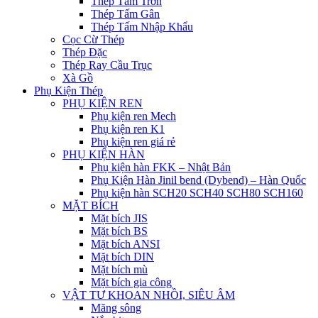
Thép Tấm Trơn
Thép Tấm Gân
Thép Tấm Nhập Khẩu
Cọc Cừ Thép
Thép Đặc
Thép Ray Cầu Trục
Xà Gồ
Phụ Kiện Thép
PHỤ KIỆN REN
Phụ kiện ren Mech
Phụ kiện ren K1
Phụ kiện ren giá rẻ
PHỤ KIỆN HÀN
Phụ kiện hàn FKK – Nhật Bản
Phụ Kiện Hàn Jinil bend (Dybend) – Hàn Quốc
Phụ kiện hàn SCH20 SCH40 SCH80 SCH160
MẶT BÍCH
Mặt bích JIS
Mặt bích BS
Mặt bích ANSI
Mặt bích DIN
Mặt bích mù
Mặt bích gia công
VẬT TƯ KHOAN NHỒI, SIÊU ÂM
Măng sông