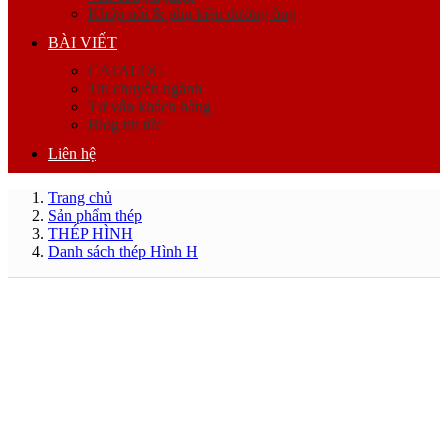
Khớp nối & phụ kiện đường ống
BÀI VIẾT
CATALOG
Tin chuyên ngành
Tư vấn khách hàng
Blog tin tức
Liên hệ
Trang chủ
Sản phẩm thép
THÉP HÌNH
Danh sách thép Hình H