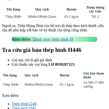
Trọng lượng
Tên hàng
Quy cách
Barem
cây 12m
Thép H446
H446x199x8x12mm
65.1 kg/m
781.2
Ngoài ra, Thép Hùng Phát còn hỗ trợ cắt thép theo kích thước yêu
cầu để phù hợp với bản vẽ kỹ thuật của từng công trình.
Xem thêm:
Danh mục thép hình H
Tra cứu giá bán thép hình H446
Giá này chỉ là giá giả định
Giá chuẩn xác vui lòng
LH 0939287123
Giá bán tham
Tên hàng
Quy cách
Barem
khảo
14.500-17.800
Thép H446
H446x199x8x12mm
65.1 kg/m
vnd/kg
Xem thêm:
Thép Hình I248
Thép hình I390