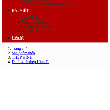
Khớp nối & phụ kiện đường ống
BÀI VIẾT
CATALOG
Tin chuyên ngành
Tư vấn khách hàng
Blog tin tức
Liên hệ
Trang chủ
Sản phẩm thép
THÉP HÌNH
Danh sách thép Hình H