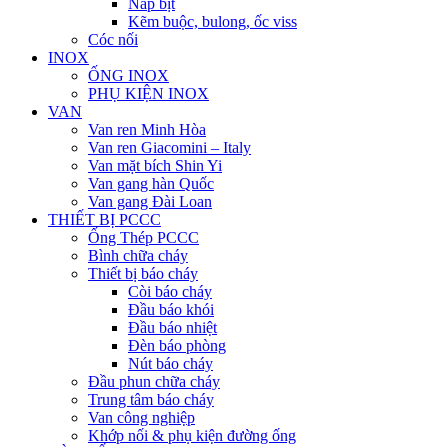
Nắp bịt
Kẽm buộc, bulong, ốc viss
Cóc nối
INOX
ỐNG INOX
PHỤ KIỆN INOX
VAN
Van ren Minh Hòa
Van ren Giacomini – Italy
Van mặt bích Shin Yi
Van gang hàn Quốc
Van gang Đài Loan
THIẾT BỊ PCCC
Ống Thép PCCC
Bình chữa cháy
Thiết bị báo cháy
Còi báo cháy
Đầu báo khói
Đầu báo nhiệt
Đèn báo phòng
Nút báo cháy
Đầu phun chữa cháy
Trung tâm báo cháy
Van công nghiệp
Khớp nối & phụ kiện đường ống