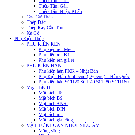
Thép Tấm Trơn
Thép Tấm Gân
Thép Tấm Nhập Khẩu
Cọc Cừ Thép
Thép Đặc
Thép Ray Cầu Trục
Xà Gồ
Phụ Kiện Thép
PHỤ KIỆN REN
Phụ kiện ren Mech
Phụ kiện ren K1
Phụ kiện ren giá rẻ
PHỤ KIỆN HÀN
Phụ kiện hàn FKK – Nhật Bản
Phụ Kiện Hàn Jinil bend (Dybend) – Hàn Quốc
Phụ kiện hàn SCH20 SCH40 SCH80 SCH160
MẶT BÍCH
Mặt bích JIS
Mặt bích BS
Mặt bích ANSI
Mặt bích DIN
Mặt bích mù
Mặt bích gia công
VẬT TƯ KHOAN NHỒI, SIÊU ÂM
Măng sông