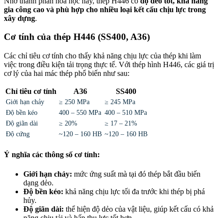
Nhờ thành phần hóa học này, thép H446 có
độ dẻo tốt, khả năng
gia công cao và phù hợp cho nhiều loại kết cấu chịu lực trong
xây dựng
.
Cơ tính của thép H446 (SS400, A36)
Các chỉ tiêu cơ tính cho thấy khả năng chịu lực của thép khi làm
việc trong điều kiện tải trọng thực tế. Với thép hình H446, các giá trị
cơ lý của hai mác thép phổ biến như sau:
Chỉ tiêu cơ tính
A36
SS400
Giới hạn chảy
≥ 250 MPa
≥ 245 MPa
Độ bền kéo
400 – 550 MPa
400 – 510 MPa
Độ giãn dài
≥ 20%
≥ 17 – 21%
Độ cứng
~120 – 160 HB
~120 – 160 HB
Ý nghĩa các thông số cơ tính:
Giới hạn chảy:
mức ứng suất mà tại đó thép bắt đầu biến
dạng dẻo.
Độ bền kéo:
khả năng chịu lực tối đa trước khi thép bị phá
hủy.
Độ giãn dài:
thể hiện độ dẻo của vật liệu, giúp kết cấu có khả
năng chịu tải và hấp thụ lực tốt hơn.