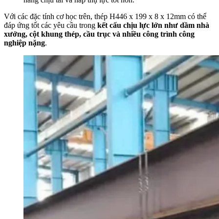
Với các đặc tính cơ học trên, thép H446 x 199 x 8 x 12mm có thể
đáp ứng tốt các yêu cầu trong
kết cấu chịu lực lớn như dầm nhà
xưởng, cột khung thép, cầu trục và nhiều công trình công
nghiệp nặng
.