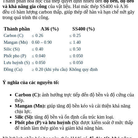
Thành phần hóa học của thép quyết định nhiều đến
độ bền, độ dẻo
và khả năng gia công
của vật liệu. Hai mác thép SS400 và A36
đều có hàm lượng carbon thấp, giúp thép dễ hàn và hạn chế nứt gãy
trong quá trình thi công.
Thành phần
A36 (%)
SS400 (%)
Carbon (C)
≤ 0.26
≤ 0.25
Mangan (Mn)
0.60 – 0.90
≤ 1.40
Silic (Si)
≤ 0.40
≤ 0.50
Phốt pho (P)
≤ 0.040
≤ 0.050
Lưu huỳnh (S)
≤ 0.050
≤ 0.050
Đồng (Cu)
≥ 0.20 (khi yêu cầu)
Không quy định
Ý nghĩa của các nguyên tố:
Carbon (C):
ảnh hưởng trực tiếp đến độ bền và độ cứng của
thép.
Mangan (Mn):
giúp tăng độ bền kéo và cải thiện khả năng
chịu lực.
Silic (Si):
tăng độ bền và ổn định cấu trúc kim loại.
Phốt pho (P) và lưu huỳnh (S):
được kiểm soát ở mức thấp
để tránh làm thép giòn và giảm khả năng hàn.