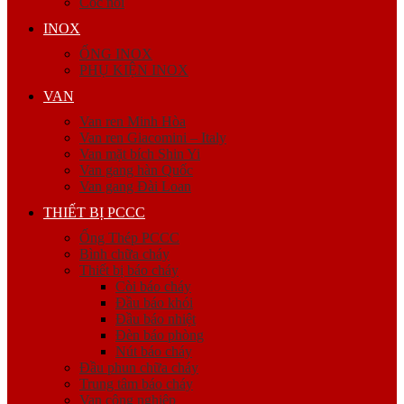
Cóc nối
INOX
ỐNG INOX
PHỤ KIỆN INOX
VAN
Van ren Minh Hòa
Van ren Giacomini – Italy
Van mặt bích Shin Yi
Van gang hàn Quốc
Van gang Đài Loan
THIẾT BỊ PCCC
Ống Thép PCCC
Bình chữa cháy
Thiết bị báo cháy
Còi báo cháy
Đầu báo khói
Đầu báo nhiệt
Đèn báo phòng
Nút báo cháy
Đầu phun chữa cháy
Trung tâm báo cháy
Van công nghiệp