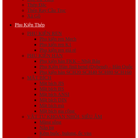
Thép Đặc
Thép Ray Cầu Trục
Xà Gồ
Phụ Kiện Thép
PHỤ KIỆN REN
Phụ kiện ren Mech
Phụ kiện ren K1
Phụ kiện ren giá rẻ
PHỤ KIỆN HÀN
Phụ kiện hàn FKK – Nhật Bản
Phụ Kiện Hàn Jinil bend (Dybend) – Hàn Quốc
Phụ kiện hàn SCH20 SCH40 SCH80 SCH160
MẶT BÍCH
Mặt bích JIS
Mặt bích BS
Mặt bích ANSI
Mặt bích DIN
Mặt bích mù
Mặt bích gia công
VẬT TƯ KHOAN NHỒI, SIÊU ÂM
Măng sông
Nắp bịt
Kẽm buộc, bulong, ốc viss