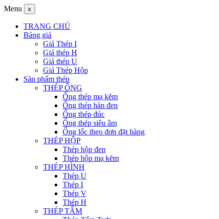
Menu
x
TRANG CHỦ
Bảng giá
Giá Thép I
Giá thép H
Giá thép U
Giá Thép Hộp
Sản phẩm thép
THÉP ỐNG
Ống thép mạ kẽm
Ống thép hàn đen
Ống thép đúc
Ống thép siêu âm
Ống lốc theo đơn đặt hàng
THÉP HỘP
Thép hộp đen
Thép hộp mạ kẽm
THÉP HÌNH
Thép U
Thép I
Thép V
Thép H
THÉP TẤM