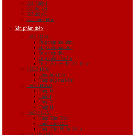
Giá Thép I
Giá thép H
Giá thép U
Giá Thép Hộp
Sản phẩm thép
THÉP ỐNG
Ống thép mạ kẽm
Ống thép hàn đen
Ống thép đúc
Ống thép siêu âm
Ống lốc theo đơn đặt hàng
THÉP HỘP
Thép hộp đen
Thép hộp mạ kẽm
THÉP HÌNH
Thép U
Thép I
Thép V
Thép H
THÉP TẤM
Thép Tấm Trơn
Thép Tấm Gân
Thép Tấm Nhập Khẩu
Cọc Cừ Thép