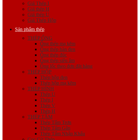
Giá Thép I
Giá thép H
Giá thép U
Giá Thép Hộp
Sản phẩm thép
THÉP ỐNG
Ống thép mạ kẽm
Ống thép hàn đen
Ống thép đúc
Ống thép siêu âm
Ống lốc theo đơn đặt hàng
THÉP HỘP
Thép hộp đen
Thép hộp mạ kẽm
THÉP HÌNH
Thép U
Thép I
Thép V
Thép H
THÉP TẤM
Thép Tấm Trơn
Thép Tấm Gân
Thép Tấm Nhập Khẩu
Cọc Cừ Thép