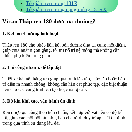
Tê giảm ren trong 131R
Tê giảm ren trong dạng mỏng 131RX
Vì sao Thập ren 180 được ưa chuộng?
1. Kết nối 4 hướng linh hoạt
Thập ren 180 cho phép liên kết bốn đường ống tại cùng một điểm,
giúp chia nhánh gọn gàng, tối ưu bố trí hệ thống mà không cần
nhiều phụ kiện trung gian.
2. Thi công nhanh, dễ lắp đặt
Thiết kế kết nối bằng ren giúp quá trình lắp ráp, tháo lắp hoặc bảo
trì diễn ra nhanh chóng, không cần hàn cắt phức tạp, đặc biệt thuận
tiện cho các công trình cải tạo hoặc nâng cấp.
3. Độ kín khít cao, vận hành ổn định
Ren được gia công theo tiêu chuẩn, kết hợp với vật liệu có độ bền
tốt, giúp các mối nối kín khít, hạn chế rò rỉ, duy trì áp suất ổn định
trong quá trình sử dụng lâu dài.