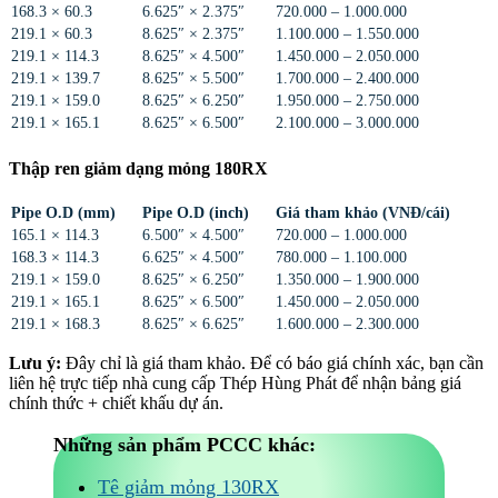
168.3 × 60.3
6.625″ × 2.375″
720.000 – 1.000.000
219.1 × 60.3
8.625″ × 2.375″
1.100.000 – 1.550.000
219.1 × 114.3
8.625″ × 4.500″
1.450.000 – 2.050.000
219.1 × 139.7
8.625″ × 5.500″
1.700.000 – 2.400.000
219.1 × 159.0
8.625″ × 6.250″
1.950.000 – 2.750.000
219.1 × 165.1
8.625″ × 6.500″
2.100.000 – 3.000.000
Thập ren giảm dạng mỏng 180RX
Pipe O.D (mm)
Pipe O.D (inch)
Giá tham khảo (VNĐ/cái)
165.1 × 114.3
6.500″ × 4.500″
720.000 – 1.000.000
168.3 × 114.3
6.625″ × 4.500″
780.000 – 1.100.000
219.1 × 159.0
8.625″ × 6.250″
1.350.000 – 1.900.000
219.1 × 165.1
8.625″ × 6.500″
1.450.000 – 2.050.000
219.1 × 168.3
8.625″ × 6.625″
1.600.000 – 2.300.000
Lưu ý:
Đây chỉ là giá tham khảo. Để có báo giá chính xác, bạn cần
liên hệ trực tiếp nhà cung cấp Thép Hùng Phát để nhận bảng giá
chính thức + chiết khấu dự án.
Những sản phẩm PCCC khác:
Tê giảm mỏng 130RX