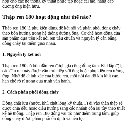
hợp cho các hệ thống kỹ thuật phức tạp hoặc cải tạo, nâng cấp
đường ống hiện hữu.
Thập ren 180 hoạt động như thế nào?
Thập ren 180 là phụ kiện dùng để kết nối và phân phối dòng chảy
theo bốn hướng trong hệ thống đường ống. Cơ chế hoạt động của
sản phẩm dựa trên kết nối ren tiêu chuẩn và nguyên lý cân bằng
dòng chảy tại điểm giao nhau.
1. Nguyên lý kết nối
Thập ren 180 có bốn đầu ren được gia công đồng tâm. Khi lắp đặt,
các đầu ren này được vặn trực tiếp với ống hoặc phụ kiện ren tương
ứng. Nhờ độ chính xác của bước ren, mối nối đạt độ kín khít cao,
hạn chế rò rỉ trong quá trình vận hành.
2. Cách phân phối dòng chảy
Dòng chất lưu (nước, khí, chất lỏng kỹ thuật…) đi vào thân thập sẽ
được chia đều hoặc điều hướng sang các nhánh còn lại tùy theo thiết
kế hệ thống. Thập ren 180 đóng vai trò như điểm trung tâm, giúp
dòng chảy được phân phối ổn định và liên tục.