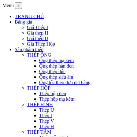
Menu
x
TRANG CHỦ
Bảng giá
Giá Thép I
Giá thép H
Giá thép U
Giá Thép Hộp
Sản phẩm thép
THÉP ỐNG
Ống thép mạ kẽm
Ống thép hàn đen
Ống thép đúc
Ống thép siêu âm
Ống lốc theo đơn đặt hàng
THÉP HỘP
Thép hộp đen
Thép hộp mạ kẽm
THÉP HÌNH
Thép U
Thép I
Thép V
Thép H
THÉP TẤM