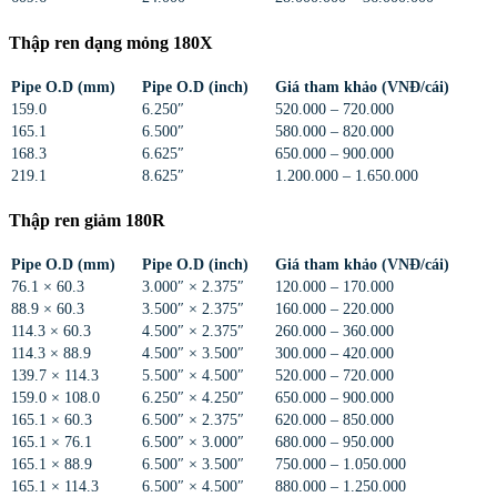
Thập ren dạng mỏng 180X
Pipe O.D (mm)
Pipe O.D (inch)
Giá tham khảo (VNĐ/cái)
159.0
6.250″
520.000 – 720.000
165.1
6.500″
580.000 – 820.000
168.3
6.625″
650.000 – 900.000
219.1
8.625″
1.200.000 – 1.650.000
Thập ren giảm 180R
Pipe O.D (mm)
Pipe O.D (inch)
Giá tham khảo (VNĐ/cái)
76.1 × 60.3
3.000″ × 2.375″
120.000 – 170.000
88.9 × 60.3
3.500″ × 2.375″
160.000 – 220.000
114.3 × 60.3
4.500″ × 2.375″
260.000 – 360.000
114.3 × 88.9
4.500″ × 3.500″
300.000 – 420.000
139.7 × 114.3
5.500″ × 4.500″
520.000 – 720.000
159.0 × 108.0
6.250″ × 4.250″
650.000 – 900.000
165.1 × 60.3
6.500″ × 2.375″
620.000 – 850.000
165.1 × 76.1
6.500″ × 3.000″
680.000 – 950.000
165.1 × 88.9
6.500″ × 3.500″
750.000 – 1.050.000
165.1 × 114.3
6.500″ × 4.500″
880.000 – 1.250.000