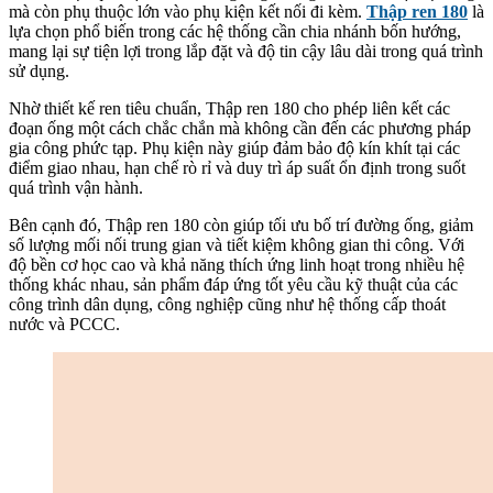
mà còn phụ thuộc lớn vào phụ kiện kết nối đi kèm.
Thập ren 180
là
lựa chọn phổ biến trong các hệ thống cần chia nhánh bốn hướng,
mang lại sự tiện lợi trong lắp đặt và độ tin cậy lâu dài trong quá trình
sử dụng.
Nhờ thiết kế ren tiêu chuẩn, Thập ren 180 cho phép liên kết các
đoạn ống một cách chắc chắn mà không cần đến các phương pháp
gia công phức tạp. Phụ kiện này giúp đảm bảo độ kín khít tại các
điểm giao nhau, hạn chế rò rỉ và duy trì áp suất ổn định trong suốt
quá trình vận hành.
Bên cạnh đó, Thập ren 180 còn giúp tối ưu bố trí đường ống, giảm
số lượng mối nối trung gian và tiết kiệm không gian thi công. Với
độ bền cơ học cao và khả năng thích ứng linh hoạt trong nhiều hệ
thống khác nhau, sản phẩm đáp ứng tốt yêu cầu kỹ thuật của các
công trình dân dụng, công nghiệp cũng như hệ thống cấp thoát
nước và PCCC.