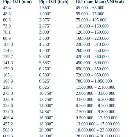
Pipe O.D (mm)
Pipe O.D (inch)
Giá tham khảo (VNĐ/cái)
42.4
1.660″
45.000 – 65.000
48.3
1.900″
55.000 – 75.000
60.3
2.375″
75.000 – 105.000
73.0
2.875″
110.000 – 150.000
76.1
3.000″
120.000 – 160.000
88.9
3.500″
160.000 – 220.000
108.0
4.250″
230.000 – 310.000
114.3
4.500″
260.000 – 350.000
139.7
5.500″
420.000 – 560.000
141.3
5.563″
450.000 – 600.000
159.0
6.250″
650.000 – 850.000
165.1
6.500″
720.000 – 950.000
168.3
6.625″
780.000 – 1.050.000
219.1
8.625″
1.500.000 – 2.100.000
273.0
10.750″
2.800.000 – 3.800.000
323.9
12.750″
4.800.000 – 6.200.000
355.6
14.000″
6.500.000 – 8.500.000
377.0
14.84″
7.500.000 – 9.800.000
406.4
16.000″
9.500.000 – 12.500.000
457.2
18.000″
13.000.000 – 17.000.000
508.0
20.000″
18.000.000 – 23.000.000
609.6
24.000″
28.000.000 – 36.000.000