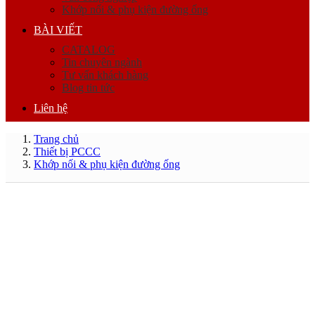
Khớp nối & phụ kiện đường ống
BÀI VIẾT
CATALOG
Tin chuyên ngành
Tư vấn khách hàng
Blog tin tức
Liên hệ
Trang chủ
Thiết bị PCCC
Khớp nối & phụ kiện đường ống