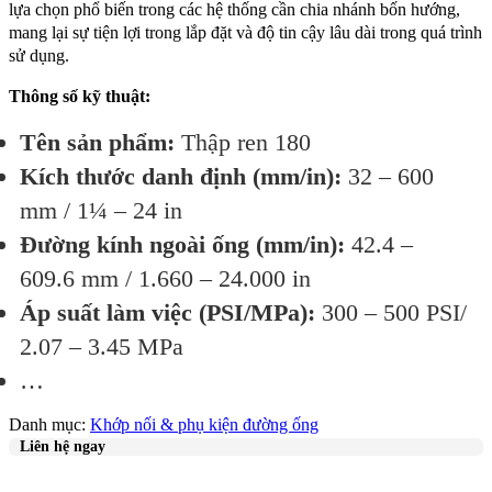
lựa chọn phổ biến trong các hệ thống cần chia nhánh bốn hướng,
mang lại sự tiện lợi trong lắp đặt và độ tin cậy lâu dài trong quá trình
sử dụng.
Thông số kỹ thuật:
Tên sản phẩm:
Thập ren 180
Kích thước danh định (mm/in):
32 – 600
mm / 1¼ – 24 in
Đường kính ngoài ống (mm/in):
42.4 –
609.6 mm / 1.660 – 24.000 in
Áp suất làm việc (PSI/MPa):
300 – 500 PSI/
2.07 – 3.45 MPa
…
Danh mục:
Khớp nối & phụ kiện đường ống
Liên hệ ngay