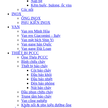
Nắp bịt
Kẽm buộc, bulong, ốc viss
Cóc nối
INOX
ỐNG INOX
PHỤ KIỆN INOX
VAN
Van ren Minh Hòa
Van ren Giacomini – Italy
Van mặt bích Shin Yi
Van gang hàn Quốc
Van gang Đài Loan
THIẾT BỊ PCCC
Ống Thép PCCC
Bình chữa cháy
Thiết bị báo cháy
Còi báo cháy
Đầu báo khói
Đầu báo nhiệt
Đèn báo phòng
Nút báo cháy
Đầu phun chữa cháy
Trung tâm báo cháy
Van công nghiệp
Khớp nối & phụ kiện đường ống