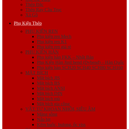
Thép Đặc
Thép Ray Cầu Trục
Xà Gồ
Phụ Kiện Thép
PHỤ KIỆN REN
Phụ kiện ren Mech
Phụ kiện ren K1
Phụ kiện ren giá rẻ
PHỤ KIỆN HÀN
Phụ kiện hàn FKK – Nhật Bản
Phụ Kiện Hàn Jinil bend (Dybend) – Hàn Quốc
Phụ kiện hàn SCH20 SCH40 SCH80 SCH160
MẶT BÍCH
Mặt bích JIS
Mặt bích BS
Mặt bích ANSI
Mặt bích DIN
Mặt bích mù
Mặt bích gia công
VẬT TƯ KHOAN NHỒI, SIÊU ÂM
Măng sông
Nắp bịt
Kẽm buộc, bulong, ốc viss