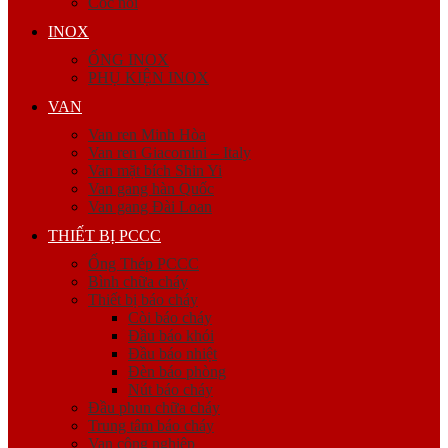
Cóc nối
INOX
ỐNG INOX
PHỤ KIỆN INOX
VAN
Van ren Minh Hòa
Van ren Giacomini – Italy
Van mặt bích Shin Yi
Van gang hàn Quốc
Van gang Đài Loan
THIẾT BỊ PCCC
Ống Thép PCCC
Bình chữa cháy
Thiết bị báo cháy
Còi báo cháy
Đầu báo khói
Đầu báo nhiệt
Đèn báo phòng
Nút báo cháy
Đầu phun chữa cháy
Trung tâm báo cháy
Van công nghiệp