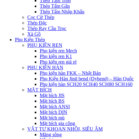
Thép Tấm Trơn
Thép Tấm Gân
Thép Tấm Nhập Khẩu
Cọc Cừ Thép
Thép Đặc
Thép Ray Cầu Trục
Xà Gồ
Phụ Kiện Thép
PHỤ KIỆN REN
Phụ kiện ren Mech
Phụ kiện ren K1
Phụ kiện ren giá rẻ
PHỤ KIỆN HÀN
Phụ kiện hàn FKK – Nhật Bản
Phụ Kiện Hàn Jinil bend (Dybend) – Hàn Quốc
Phụ kiện hàn SCH20 SCH40 SCH80 SCH160
MẶT BÍCH
Mặt bích JIS
Mặt bích BS
Mặt bích ANSI
Mặt bích DIN
Mặt bích mù
Mặt bích gia công
VẬT TƯ KHOAN NHỒI, SIÊU ÂM
Măng sông