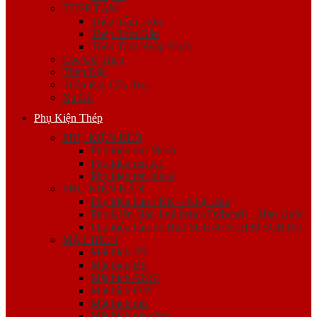
THÉP TẤM
Thép Tấm Trơn
Thép Tấm Gân
Thép Tấm Nhập Khẩu
Cọc Cừ Thép
Thép Đặc
Thép Ray Cầu Trục
Xà Gồ
Phụ Kiện Thép
PHỤ KIỆN REN
Phụ kiện ren Mech
Phụ kiện ren K1
Phụ kiện ren giá rẻ
PHỤ KIỆN HÀN
Phụ kiện hàn FKK – Nhật Bản
Phụ Kiện Hàn Jinil bend (Dybend) – Hàn Quốc
Phụ kiện hàn SCH20 SCH40 SCH80 SCH160
MẶT BÍCH
Mặt bích JIS
Mặt bích BS
Mặt bích ANSI
Mặt bích DIN
Mặt bích mù
Mặt bích gia công