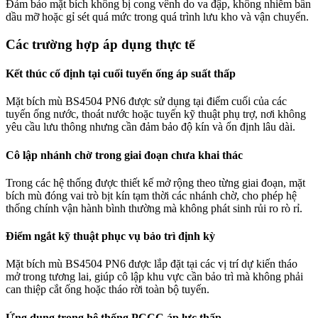
Đảm bảo mặt bích không bị cong vênh do va đập, không nhiễm bẩn
dầu mỡ hoặc gỉ sét quá mức trong quá trình lưu kho và vận chuyển.
Các trường hợp áp dụng thực tế
Kết thúc cố định tại cuối tuyến ống áp suất thấp
Mặt bích mù BS4504 PN6 được sử dụng tại điểm cuối của các
tuyến ống nước, thoát nước hoặc tuyến kỹ thuật phụ trợ, nơi không
yêu cầu lưu thông nhưng cần đảm bảo độ kín và ổn định lâu dài.
Cô lập nhánh chờ trong giai đoạn chưa khai thác
Trong các hệ thống được thiết kế mở rộng theo từng giai đoạn, mặt
bích mù đóng vai trò bịt kín tạm thời các nhánh chờ, cho phép hệ
thống chính vận hành bình thường mà không phát sinh rủi ro rò rỉ.
Điểm ngắt kỹ thuật phục vụ bảo trì định kỳ
Mặt bích mù BS4504 PN6 được lắp đặt tại các vị trí dự kiến tháo
mở trong tương lai, giúp cô lập khu vực cần bảo trì mà không phải
can thiệp cắt ống hoặc tháo rời toàn bộ tuyến.
Ứng dụng trong hệ thống PCCC áp lực thấp