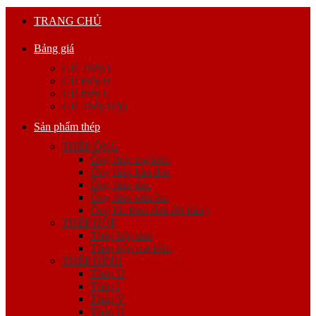
TRANG CHỦ
Bảng giá
Giá Thép I
Giá thép H
Giá thép U
Giá Thép Hộp
Sản phẩm thép
THÉP ỐNG
Ống thép mạ kẽm
Ống thép hàn đen
Ống thép đúc
Ống thép siêu âm
Ống lốc theo đơn đặt hàng
THÉP HỘP
Thép hộp đen
Thép hộp mạ kẽm
THÉP HÌNH
Thép U
Thép I
Thép V
Thép H