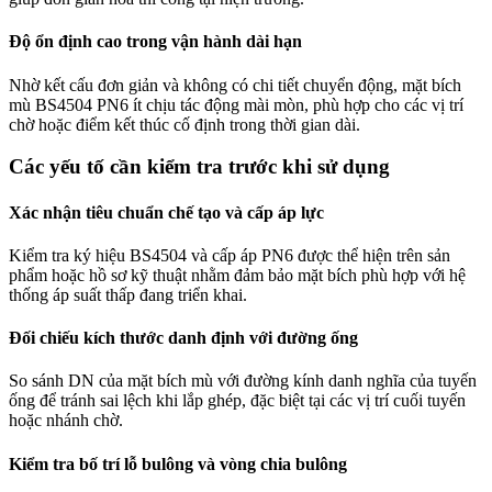
Độ ổn định cao trong vận hành dài hạn
Nhờ kết cấu đơn giản và không có chi tiết chuyển động, mặt bích
mù BS4504 PN6 ít chịu tác động mài mòn, phù hợp cho các vị trí
chờ hoặc điểm kết thúc cố định trong thời gian dài.
Các yếu tố cần kiểm tra trước khi sử dụng
Xác nhận tiêu chuẩn chế tạo và cấp áp lực
Kiểm tra ký hiệu BS4504 và cấp áp PN6 được thể hiện trên sản
phẩm hoặc hồ sơ kỹ thuật nhằm đảm bảo mặt bích phù hợp với hệ
thống áp suất thấp đang triển khai.
Đối chiếu kích thước danh định với đường ống
So sánh DN của mặt bích mù với đường kính danh nghĩa của tuyến
ống để tránh sai lệch khi lắp ghép, đặc biệt tại các vị trí cuối tuyến
hoặc nhánh chờ.
Kiểm tra bố trí lỗ bulông và vòng chia bulông