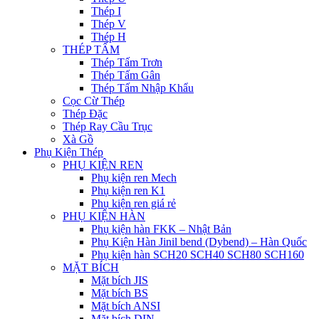
Thép I
Thép V
Thép H
THÉP TẤM
Thép Tấm Trơn
Thép Tấm Gân
Thép Tấm Nhập Khẩu
Cọc Cừ Thép
Thép Đặc
Thép Ray Cầu Trục
Xà Gồ
Phụ Kiện Thép
PHỤ KIỆN REN
Phụ kiện ren Mech
Phụ kiện ren K1
Phụ kiện ren giá rẻ
PHỤ KIỆN HÀN
Phụ kiện hàn FKK – Nhật Bản
Phụ Kiện Hàn Jinil bend (Dybend) – Hàn Quốc
Phụ kiện hàn SCH20 SCH40 SCH80 SCH160
MẶT BÍCH
Mặt bích JIS
Mặt bích BS
Mặt bích ANSI
Mặt bích DIN