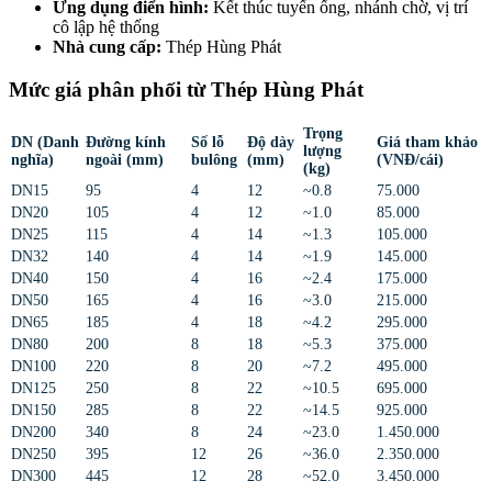
Ứng dụng điển hình:
Kết thúc tuyến ống, nhánh chờ, vị trí
cô lập hệ thống
Nhà cung cấp:
Thép Hùng Phát
Mức giá phân phối từ Thép Hùng Phát
Trọng
DN (Danh
Đường kính
Số lỗ
Độ dày
Giá tham khảo
lượng
nghĩa)
ngoài (mm)
bulông
(mm)
(VNĐ/cái)
(kg)
DN15
95
4
12
~0.8
75.000
DN20
105
4
12
~1.0
85.000
DN25
115
4
14
~1.3
105.000
DN32
140
4
14
~1.9
145.000
DN40
150
4
16
~2.4
175.000
DN50
165
4
16
~3.0
215.000
DN65
185
4
18
~4.2
295.000
DN80
200
8
18
~5.3
375.000
DN100
220
8
20
~7.2
495.000
DN125
250
8
22
~10.5
695.000
DN150
285
8
22
~14.5
925.000
DN200
340
8
24
~23.0
1.450.000
DN250
395
12
26
~36.0
2.350.000
DN300
445
12
28
~52.0
3.450.000