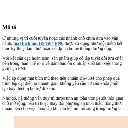
Mô tả
Ở những vị trí cuối tuyến hoặc các nhánh chờ chưa đưa vào vận
hành,
mặt bích mù BS4504 PN6
được sử dụng như một điểm kết
thúc kỹ thuật tạm thời hoặc cố định cho hệ thống đường ống.
Với kết cấu đặc hoàn toàn, sản phẩm giúp cô lập tuyệt đối lưu chất
bên trong, hạn chế rò rỉ và đảm bảo ổn định áp suất làm việc trong
giới hạn PN6.
Việc áp dụng mặt bích mù theo tiêu chuẩn BS4504 cho phép quá
trình lắp đặt diễn ra nhanh gọn, không yêu cầu cơ cấu khóa phức
tạp hay thiết bị bổ trợ đi kèm.
Nhờ đó, hệ thống vẫn duy trì được tính an toàn trong suốt thời gian
chờ mở rộng, bảo trì hoặc thay đổi phương án khai thác, đồng thời
thuận tiện cho việc tháo lắp khi cần kết nối bổ sung trong tương lai.