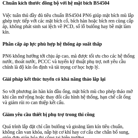
Chuẩn kích thước đồng bộ với hệ mặt bích BS4504
Việc tuân thủ đầy đủ tiêu chuẩn BS4504 PN6 giúp mặt bích mù lắp
ghép trực tiếp với các mặt bích cổ, bích hàn hoặc bích ren cùng cấp
áp, không phát sinh sai lệch về PCD, số lỗ bulông hay bề mặt làm
kín.
Phân cấp áp lực phù hợp hệ thống áp suất thấp
PN6 không hướng tới chịu áp cao, mà được tối ưu cho các hệ thống
nước, thoát nước, PCCC và tuyến kỹ thuật phụ trợ, nơi yêu cầu
chính là độ kín ổn định và tải trọng cơ học hợp lý.
Giải pháp kết thúc tuyến có khả năng tháo lắp lại
So với phương án hàn kín đầu ống, mặt bích mù cho phép tháo mở
khi cần mở rộng hoặc thay đổi cấu hình hệ thống, hạn chế cắt ống
và giảm rủi ro can thiệp kết cấu.
Giảm yêu cầu thiết bị phụ trợ trong thi công
Quá trình lắp đặt chỉ cần bulông và gioăng làm kín tiêu chuẩn,
không cần van khóa, nắp bịt cơ khí hay cơ cấu che chắn bổ sung,
giúp đơn giản hóa thi công tại hiện trường.