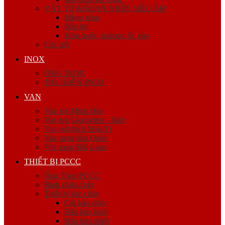
VẬT TƯ KHOAN NHỒI, SIÊU ÂM
Măng sông
Nắp bịt
Kẽm buộc, bulong, ốc viss
Cóc nối
INOX
ỐNG INOX
PHỤ KIỆN INOX
VAN
Van ren Minh Hòa
Van ren Giacomini – Italy
Van mặt bích Shin Yi
Van gang hàn Quốc
Van gang Đài Loan
THIẾT BỊ PCCC
Ống Thép PCCC
Bình chữa cháy
Thiết bị báo cháy
Còi báo cháy
Đầu báo khói
Đầu báo nhiệt