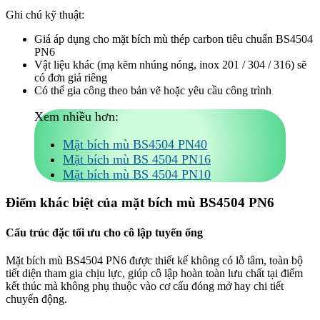
Ghi chú kỹ thuật:
Giá áp dụng cho mặt bích mù thép carbon tiêu chuẩn BS4504
PN6
Vật liệu khác (mạ kẽm nhúng nóng, inox 201 / 304 / 316) sẽ
có đơn giá riêng
Có thể gia công theo bản vẽ hoặc yêu cầu công trình
Xem nhiều hơn:
Mặt bích mù BS4504 PN40
Mặt bích mù BS 4504 PN16
Mặt bích mù BS 4504 PN10
Điểm khác biệt của mặt bích mù BS4504 PN6
Cấu trúc đặc tối ưu cho cô lập tuyến ống
Mặt bích mù BS4504 PN6 được thiết kế không có lỗ tâm, toàn bộ
tiết diện tham gia chịu lực, giúp cô lập hoàn toàn lưu chất tại điểm
kết thúc mà không phụ thuộc vào cơ cấu đóng mở hay chi tiết
chuyển động.