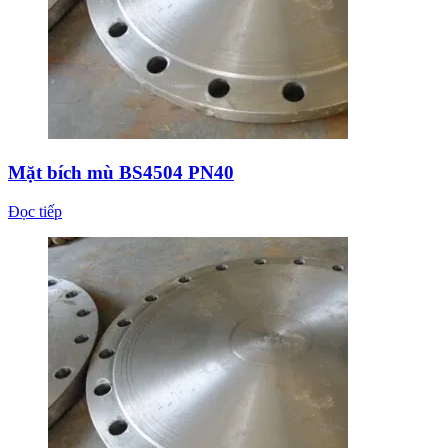
Mặt bích mù BS4504 PN40
Đọc tiếp