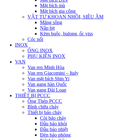
Mặt bích mù
Mặt bích gia công
VẬT TƯ KHOAN NHỒI, SIÊU ÂM
Măng sông
Nắp bịt
Kẽm buộc, bulong, ốc viss
Cóc nối
INOX
ỐNG INOX
PHỤ KIỆN INOX
VAN
Van ren Minh Hòa
Van ren Giacomini – Italy
Van mặt bích Shin Yi
Van gang hàn Quốc
Van gang Đài Loan
THIẾT BỊ PCCC
Ống Thép PCCC
Bình chữa cháy
Thiết bị báo cháy
Còi báo cháy
Đầu báo khói
Đầu báo nhiệt
Đèn báo phòng