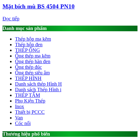
Mặt bích mù BS 4504 PN10
Đọc tiếp
Danh mục sản phẩm
Thép hộp mạ kẽm
Thép hộp đen
THÉP ỐNG
Ống thép mạ kẽm
Ống thép hàn đen
Ống thép đúc
Ống thép siêu âm
THÉP HÌNH
Danh sách thép Hình H
Danh sách Thép Hình i
THÉP TẤM
Phụ Kiện Thép
Inox
Thiết bị PCCC
Van
Cóc nối
Thương hiệu phổ biến