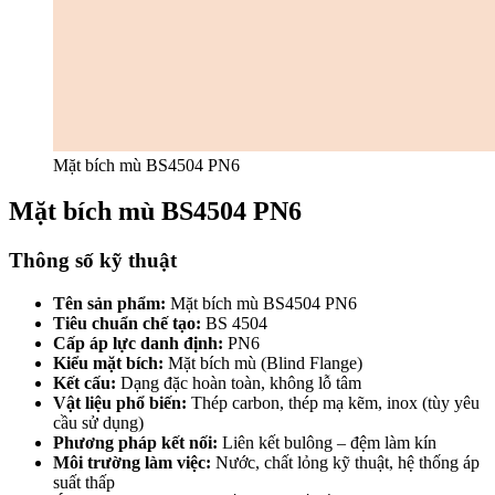
Mặt bích mù BS4504 PN6
Mặt bích mù BS4504 PN6
Thông số kỹ thuật
Tên sản phẩm:
Mặt bích mù BS4504 PN6
Tiêu chuẩn chế tạo:
BS 4504
Cấp áp lực danh định:
PN6
Kiểu mặt bích:
Mặt bích mù (Blind Flange)
Kết cấu:
Dạng đặc hoàn toàn, không lỗ tâm
Vật liệu phổ biến:
Thép carbon, thép mạ kẽm, inox (tùy yêu
cầu sử dụng)
Phương pháp kết nối:
Liên kết bulông – đệm làm kín
Môi trường làm việc:
Nước, chất lỏng kỹ thuật, hệ thống áp
suất thấp