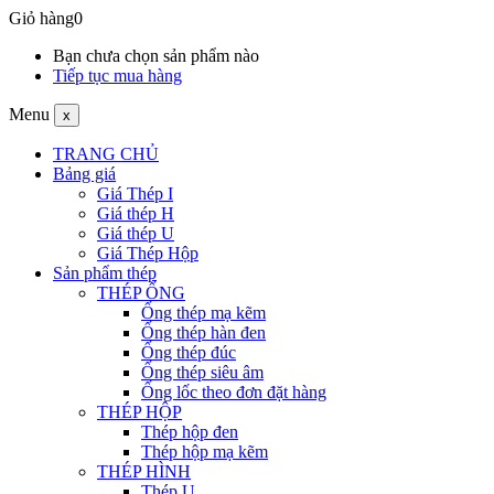
Giỏ hàng
0
Bạn chưa chọn sản phẩm nào
Tiếp tục mua hàng
Menu
x
TRANG CHỦ
Bảng giá
Giá Thép I
Giá thép H
Giá thép U
Giá Thép Hộp
Sản phẩm thép
THÉP ỐNG
Ống thép mạ kẽm
Ống thép hàn đen
Ống thép đúc
Ống thép siêu âm
Ống lốc theo đơn đặt hàng
THÉP HỘP
Thép hộp đen
Thép hộp mạ kẽm
THÉP HÌNH
Thép U