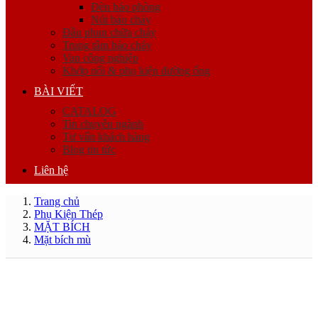
Đèn báo phòng
Nút báo cháy
Đầu phun chữa cháy
Trung tâm báo cháy
Van công nghiệp
Khớp nối & phụ kiện đường ống
BÀI VIẾT
CATALOG
Tin chuyên ngành
Tư vấn khách hàng
Blog tin tức
Liên hệ
Trang chủ
Phụ Kiện Thép
MẶT BÍCH
Mặt bích mù