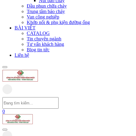
Nút báo cháy
Đầu phun chữa cháy
Trung tâm báo cháy
Van công nghiệp
Khớp nối & phụ kiện đường ống
BÀI VIẾT
CATALOG
Tin chuyên ngành
Tư vấn khách hàng
Blog tin tức
Liên hệ
0