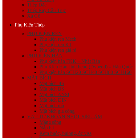
Thép Đặc
Thép Ray Cầu Trục
Xà Gồ
Phụ Kiện Thép
PHỤ KIỆN REN
Phụ kiện ren Mech
Phụ kiện ren K1
Phụ kiện ren giá rẻ
PHỤ KIỆN HÀN
Phụ kiện hàn FKK – Nhật Bản
Phụ Kiện Hàn Jinil bend (Dybend) – Hàn Quốc
Phụ kiện hàn SCH20 SCH40 SCH80 SCH160
MẶT BÍCH
Mặt bích JIS
Mặt bích BS
Mặt bích ANSI
Mặt bích DIN
Mặt bích mù
Mặt bích gia công
VẬT TƯ KHOAN NHỒI, SIÊU ÂM
Măng sông
Nắp bịt
Kẽm buộc, bulong, ốc viss