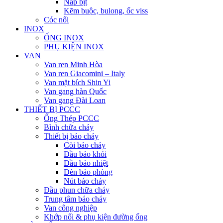
Nắp bịt
Kẽm buộc, bulong, ốc viss
Cóc nối
INOX
ỐNG INOX
PHỤ KIỆN INOX
VAN
Van ren Minh Hòa
Van ren Giacomini – Italy
Van mặt bích Shin Yi
Van gang hàn Quốc
Van gang Đài Loan
THIẾT BỊ PCCC
Ống Thép PCCC
Bình chữa cháy
Thiết bị báo cháy
Còi báo cháy
Đầu báo khói
Đầu báo nhiệt
Đèn báo phòng
Nút báo cháy
Đầu phun chữa cháy
Trung tâm báo cháy
Van công nghiệp
Khớp nối & phụ kiện đường ống