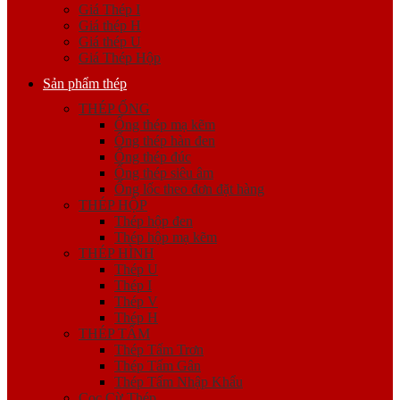
Giá Thép I
Giá thép H
Giá thép U
Giá Thép Hộp
Sản phẩm thép
THÉP ỐNG
Ống thép mạ kẽm
Ống thép hàn đen
Ống thép đúc
Ống thép siêu âm
Ống lốc theo đơn đặt hàng
THÉP HỘP
Thép hộp đen
Thép hộp mạ kẽm
THÉP HÌNH
Thép U
Thép I
Thép V
Thép H
THÉP TẤM
Thép Tấm Trơn
Thép Tấm Gân
Thép Tấm Nhập Khẩu
Cọc Cừ Thép