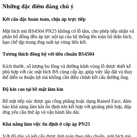
Những đặc điểm đáng chú ý
Kết cấu đặc hoàn toàn, chịu áp trực tiếp
Mặt bích mù BS4504 PN25 không có lỗ tâm, cho phép tiếp nhận và
phân bố đồng đều áp lực nội tại của hệ thống lên toàn bộ thân bích,
hạn chế tập trung ứng suất tại vùng liên kết.
Tương thích đồng bộ với tiêu chuẩn BS4504
Kích thước, số lượng bu lông và đường kính vòng lỗ được thiết kế
phù hợp với các mặt bích BS cùng cấp áp, giúp việc lắp đặt và thay
thế diễn ra thuận lợi mà không cần điều chỉnh kết cấu đường ống.
Độ kín cao tại bề mặt làm kín
Bề mặt tiếp xúc được gia công phẳng hoặc dạng Raised Face, đảm
bảo khả năng làm kín ổn định khi kết hợp với gioăng phù hợp, đáp
ứng yêu cầu thử áp và vận hành lâu dài.
Khả năng làm việc ổn định ở cấp áp PN25
Với độ dày và kết cấu được tính toán theo tiêu chuẩn, mặt bích mù