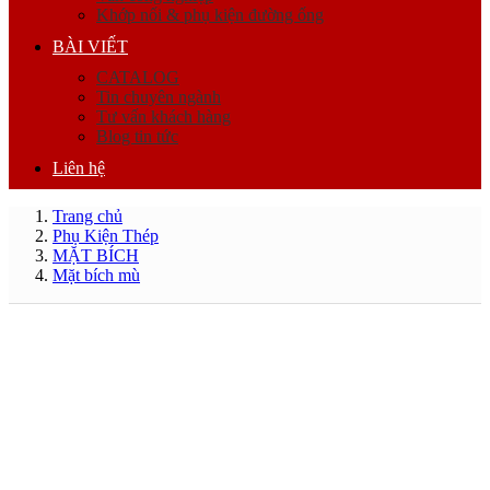
Khớp nối & phụ kiện đường ống
BÀI VIẾT
CATALOG
Tin chuyên ngành
Tư vấn khách hàng
Blog tin tức
Liên hệ
Trang chủ
Phụ Kiện Thép
MẶT BÍCH
Mặt bích mù