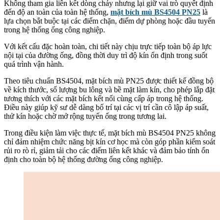
Không tham gia liên kết dòng chảy nhưng lại giữ vai trò quyết định
đến độ an toàn của toàn hệ thống,
mặt bích mù BS4504 PN25
là
lựa chọn bắt buộc tại các điểm chặn, điểm dự phòng hoặc đầu tuyến
trong hệ thống ống công nghiệp.
Với kết cấu đặc hoàn toàn, chi tiết này chịu trực tiếp toàn bộ áp lực
nội tại của đường ống, đồng thời duy trì độ kín ổn định trong suốt
quá trình vận hành.
Theo tiêu chuẩn BS4504, mặt bích mù PN25 được thiết kế đồng bộ
về kích thước, số lượng bu lông và bề mặt làm kín, cho phép lắp đặt
tương thích với các mặt bích kết nối cùng cấp áp trong hệ thống.
Điều này giúp kỹ sư dễ dàng bố trí tại các vị trí cần cô lập áp suất,
thử kín hoặc chờ mở rộng tuyến ống trong tương lai.
Trong điều kiện làm việc thực tế, mặt bích mù BS4504 PN25 không
chỉ đảm nhiệm chức năng bịt kín cơ học mà còn góp phần kiểm soát
rủi ro rò rỉ, giảm tải cho các điểm liên kết khác và đảm bảo tính ổn
định cho toàn bộ hệ thống đường ống công nghiệp.