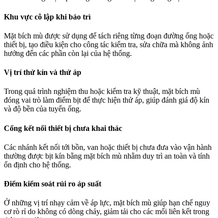
Khu vực cô lập khi bảo trì
Mặt bích mù được sử dụng để tách riêng từng đoạn đường ống hoặc
thiết bị, tạo điều kiện cho công tác kiểm tra, sửa chữa mà không ảnh
hưởng đến các phần còn lại của hệ thống.
Vị trí thử kín và thử áp
Trong quá trình nghiệm thu hoặc kiểm tra kỹ thuật, mặt bích mù
đóng vai trò làm điểm bịt để thực hiện thử áp, giúp đánh giá độ kín
và độ bền của tuyến ống.
Cổng kết nối thiết bị chưa khai thác
Các nhánh kết nối tới bồn, van hoặc thiết bị chưa đưa vào vận hành
thường được bịt kín bằng mặt bích mù nhằm duy trì an toàn và tính
ổn định cho hệ thống.
Điểm kiểm soát rủi ro áp suất
Ở những vị trí nhạy cảm về áp lực, mặt bích mù giúp hạn chế nguy
cơ rò rỉ do không có dòng chảy, giảm tải cho các mối liên kết trong