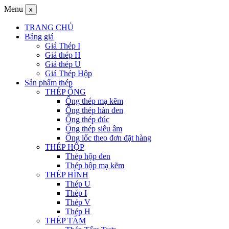
Menu
x
TRANG CHỦ
Bảng giá
Giá Thép I
Giá thép H
Giá thép U
Giá Thép Hộp
Sản phẩm thép
THÉP ỐNG
Ống thép mạ kẽm
Ống thép hàn đen
Ống thép đúc
Ống thép siêu âm
Ống lốc theo đơn đặt hàng
THÉP HỘP
Thép hộp đen
Thép hộp mạ kẽm
THÉP HÌNH
Thép U
Thép I
Thép V
Thép H
THÉP TẤM