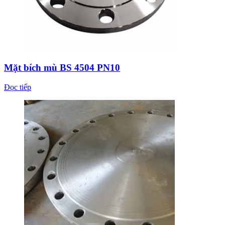
Mặt bích mù BS 4504 PN10
Đọc tiếp