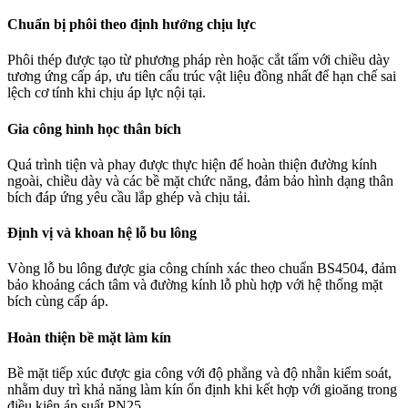
Chuẩn bị phôi theo định hướng chịu lực
Phôi thép được tạo từ phương pháp rèn hoặc cắt tấm với chiều dày
tương ứng cấp áp, ưu tiên cấu trúc vật liệu đồng nhất để hạn chế sai
lệch cơ tính khi chịu áp lực nội tại.
Gia công hình học thân bích
Quá trình tiện và phay được thực hiện để hoàn thiện đường kính
ngoài, chiều dày và các bề mặt chức năng, đảm bảo hình dạng thân
bích đáp ứng yêu cầu lắp ghép và chịu tải.
Định vị và khoan hệ lỗ bu lông
Vòng lỗ bu lông được gia công chính xác theo chuẩn BS4504, đảm
bảo khoảng cách tâm và đường kính lỗ phù hợp với hệ thống mặt
bích cùng cấp áp.
Hoàn thiện bề mặt làm kín
Bề mặt tiếp xúc được gia công với độ phẳng và độ nhẵn kiểm soát,
nhằm duy trì khả năng làm kín ổn định khi kết hợp với gioăng trong
điều kiện áp suất PN25.