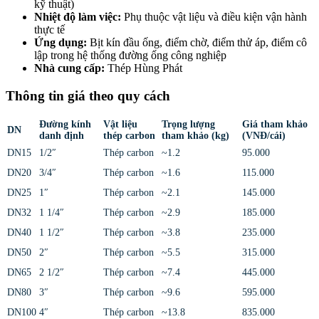
kỹ thuật)
Nhiệt độ làm việc:
Phụ thuộc vật liệu và điều kiện vận hành
thực tế
Ứng dụng:
Bịt kín đầu ống, điểm chờ, điểm thử áp, điểm cô
lập trong hệ thống đường ống công nghiệp
Nhà cung cấp:
Thép Hùng Phát
Thông tin giá theo quy cách
Đường kính
Vật liệu
Trọng lượng
Giá tham khảo
DN
danh định
thép carbon
tham khảo (kg)
(VNĐ/cái)
DN15
1/2″
Thép carbon
~1.2
95.000
DN20
3/4″
Thép carbon
~1.6
115.000
DN25
1″
Thép carbon
~2.1
145.000
DN32
1 1/4″
Thép carbon
~2.9
185.000
DN40
1 1/2″
Thép carbon
~3.8
235.000
DN50
2″
Thép carbon
~5.5
315.000
DN65
2 1/2″
Thép carbon
~7.4
445.000
DN80
3″
Thép carbon
~9.6
595.000
DN100
4″
Thép carbon
~13.8
835.000