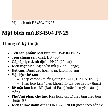
Mặt bích mù BS4504 PN25
Mặt bích mù BS4504 PN25
Thông số kỹ thuật
Tên sản phẩm:
Mặt bích mù BS4504 PN25
Tiêu chuẩn sản xuất:
BS 4504
Cấp áp lực danh định:
PN25 (25 bar)
Kiểu mặt bích:
Mặt bích mù (Blind Flange)
Kết cấu:
Dạng đặc hoàn toàn, không lỗ tâm
Vật liệu chế tạo:
Thép carbon (thường dùng: SS400, C20, A105…)
Thép hợp kim / thép không gỉ (tùy yêu cầu kỹ thuật)
Bề mặt làm kín:
RF (Raised Face) hoặc theo yêu cầu hệ
thống
Phương pháp chế tạo:
Rèn hoặc cắt từ thép tấm theo tiêu
chuẩn BS
Kích thước danh định:
DN15 – DN600 (hoặc theo bản vẽ