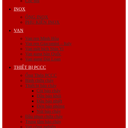
Cóc nối
INOX
ỐNG INOX
PHỤ KIỆN INOX
VAN
Van ren Minh Hòa
Van ren Giacomini – Italy
Van mặt bích Shin Yi
Van gang hàn Quốc
Van gang Đài Loan
THIẾT BỊ PCCC
Ống Thép PCCC
Bình chữa cháy
Thiết bị báo cháy
Còi báo cháy
Đầu báo khói
Đầu báo nhiệt
Đèn báo phòng
Nút báo cháy
Đầu phun chữa cháy
Trung tâm báo cháy
Van công nghiệp