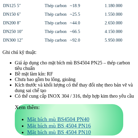
DN125
5″
Thép carbon
~18.9
1.180.000
DN150
6″
Thép carbon
~25.5
1.550.000
DN200
8″
Thép carbon
~44.0
2.650.000
DN250
10″
Thép carbon
~66.5
4.150.000
DN300
12″
Thép carbon
~92.0
5.950.000
Ghi chú kỹ thuật:
Giá áp dụng cho mặt bích mù BS4504 PN25 – thép carbon
tiêu chuẩn
Bề mặt làm kín: RF
Chưa bao gồm bu lông, gioăng
Kích thước và khối lượng có thể thay đổi nhẹ theo bản vẽ và
dung sai chế tạo
Có thể cung cấp INOX 304 / 316, thép hợp kim theo yêu cầu
Xem thêm:
Mặt bích mù BS4504 PN40
Mặt bích mù BS 4504 PN16
Mặt bích mù BS 4504 PN10