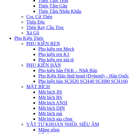
Thép Tấm Trơn
Thép Tấm Gân
Thép Tấm Nhập Khẩu
Cọc Cừ Thép
Thép Đặc
Thép Ray Cầu Trục
Xà Gồ
Phụ Kiện Thép
PHỤ KIỆN REN
Phụ kiện ren Mech
Phụ kiện ren K1
Phụ kiện ren giá rẻ
PHỤ KIỆN HÀN
Phụ kiện hàn FKK – Nhật Bản
Phụ Kiện Hàn Jinil bend (Dybend) – Hàn Quốc
Phụ kiện hàn SCH20 SCH40 SCH80 SCH160
MẶT BÍCH
Mặt bích JIS
Mặt bích BS
Mặt bích ANSI
Mặt bích DIN
Mặt bích mù
Mặt bích gia công
VẬT TƯ KHOAN NHỒI, SIÊU ÂM
Măng sông