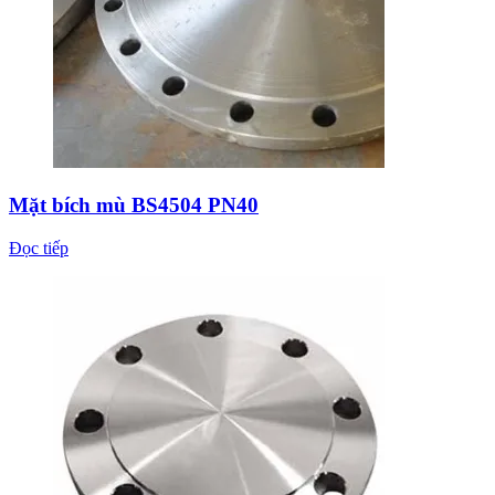
Mặt bích mù BS4504 PN40
Đọc tiếp