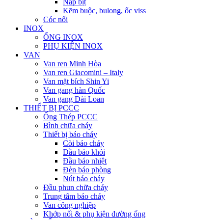
Nắp bịt
Kẽm buộc, bulong, ốc viss
Cóc nối
INOX
ỐNG INOX
PHỤ KIỆN INOX
VAN
Van ren Minh Hòa
Van ren Giacomini – Italy
Van mặt bích Shin Yi
Van gang hàn Quốc
Van gang Đài Loan
THIẾT BỊ PCCC
Ống Thép PCCC
Bình chữa cháy
Thiết bị báo cháy
Còi báo cháy
Đầu báo khói
Đầu báo nhiệt
Đèn báo phòng
Nút báo cháy
Đầu phun chữa cháy
Trung tâm báo cháy
Van công nghiệp
Khớp nối & phụ kiện đường ống