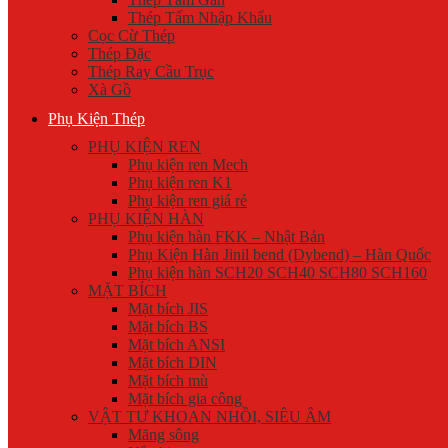
Thép Tấm Nhập Khẩu
Cọc Cừ Thép
Thép Đặc
Thép Ray Cầu Trục
Xà Gồ
Phụ Kiện Thép
PHỤ KIỆN REN
Phụ kiện ren Mech
Phụ kiện ren K1
Phụ kiện ren giá rẻ
PHỤ KIỆN HÀN
Phụ kiện hàn FKK – Nhật Bản
Phụ Kiện Hàn Jinil bend (Dybend) – Hàn Quốc
Phụ kiện hàn SCH20 SCH40 SCH80 SCH160
MẶT BÍCH
Mặt bích JIS
Mặt bích BS
Mặt bích ANSI
Mặt bích DIN
Mặt bích mù
Mặt bích gia công
VẬT TƯ KHOAN NHỒI, SIÊU ÂM
Măng sông