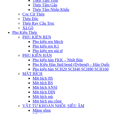
Thép Tấm Trơn
Thép Tấm Gân
Thép Tấm Nhập Khẩu
Cọc Cừ Thép
Thép Đặc
Thép Ray Cầu Trục
Xà Gồ
Phụ Kiện Thép
PHỤ KIỆN REN
Phụ kiện ren Mech
Phụ kiện ren K1
Phụ kiện ren giá rẻ
PHỤ KIỆN HÀN
Phụ kiện hàn FKK – Nhật Bản
Phụ Kiện Hàn Jinil bend (Dybend) – Hàn Quốc
Phụ kiện hàn SCH20 SCH40 SCH80 SCH160
MẶT BÍCH
Mặt bích JIS
Mặt bích BS
Mặt bích ANSI
Mặt bích DIN
Mặt bích mù
Mặt bích gia công
VẬT TƯ KHOAN NHỒI, SIÊU ÂM
Măng sông