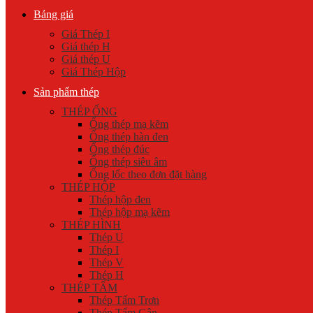
Bảng giá
Giá Thép I
Giá thép H
Giá thép U
Giá Thép Hộp
Sản phẩm thép
THÉP ỐNG
Ống thép mạ kẽm
Ống thép hàn đen
Ống thép đúc
Ống thép siêu âm
Ống lốc theo đơn đặt hàng
THÉP HỘP
Thép hộp đen
Thép hộp mạ kẽm
THÉP HÌNH
Thép U
Thép I
Thép V
Thép H
THÉP TẤM
Thép Tấm Trơn
Thép Tấm Gân