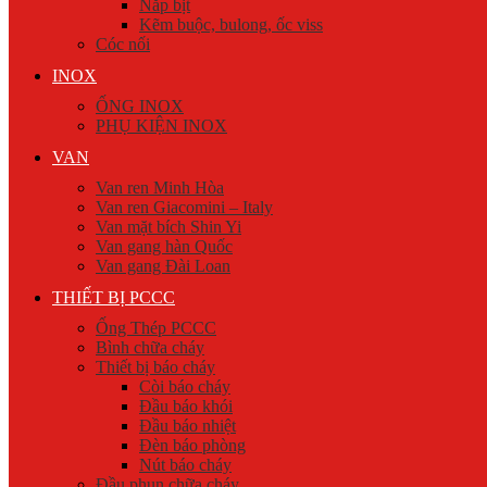
Nắp bịt
Kẽm buộc, bulong, ốc viss
Cóc nối
INOX
ỐNG INOX
PHỤ KIỆN INOX
VAN
Van ren Minh Hòa
Van ren Giacomini – Italy
Van mặt bích Shin Yi
Van gang hàn Quốc
Van gang Đài Loan
THIẾT BỊ PCCC
Ống Thép PCCC
Bình chữa cháy
Thiết bị báo cháy
Còi báo cháy
Đầu báo khói
Đầu báo nhiệt
Đèn báo phòng
Nút báo cháy
Đầu phun chữa cháy