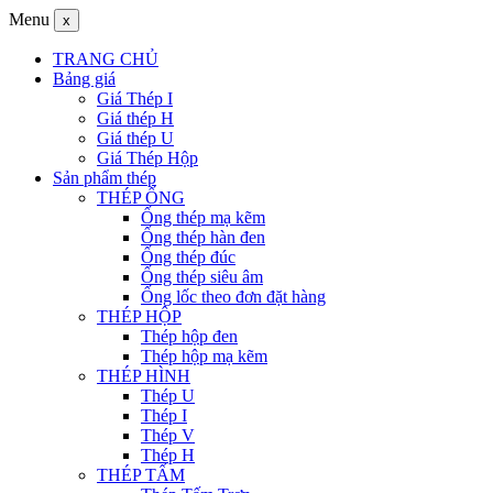
Menu
x
TRANG CHỦ
Bảng giá
Giá Thép I
Giá thép H
Giá thép U
Giá Thép Hộp
Sản phẩm thép
THÉP ỐNG
Ống thép mạ kẽm
Ống thép hàn đen
Ống thép đúc
Ống thép siêu âm
Ống lốc theo đơn đặt hàng
THÉP HỘP
Thép hộp đen
Thép hộp mạ kẽm
THÉP HÌNH
Thép U
Thép I
Thép V
Thép H
THÉP TẤM