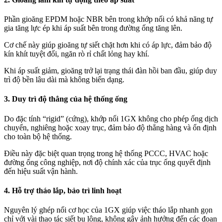
Phần gioăng EPDM hoặc NBR bên trong khớp nối có khả năng tự
gia tăng lực ép khi áp suất bên trong đường ống tăng lên.
Cơ chế này giúp gioăng tự siết chặt hơn khi có áp lực, đảm bảo độ
kín khít tuyệt đối, ngăn rò rỉ chất lỏng hay khí.
Khi áp suất giảm, gioăng trở lại trạng thái đàn hồi ban đầu, giúp duy
trì độ bền lâu dài mà không biến dạng.
3. Duy trì độ thẳng của hệ thống ống
Do đặc tính “rigid” (cứng), khớp nối 1GX không cho phép ống dịch
chuyển, nghiêng hoặc xoay trục, đảm bảo độ thẳng hàng và ổn định
cho toàn bộ hệ thống.
Điều này đặc biệt quan trọng trong hệ thống PCCC, HVAC hoặc
đường ống công nghiệp, nơi độ chính xác của trục ống quyết định
đến hiệu suất vận hành.
4. Hỗ trợ tháo lắp, bảo trì linh hoạt
Nguyên lý ghép nối cơ học của 1GX giúp việc tháo lắp nhanh gọn
chỉ với vài thao tác siết bu lông, không gây ảnh hưởng đến các đoạn