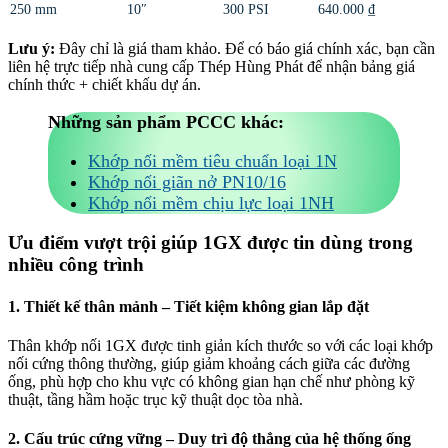
250 mm
10″
300 PSI
640.000 ₫
Lưu ý:
Đây chỉ là giá tham khảo. Để có báo giá chính xác, bạn cần
liên hệ trực tiếp nhà cung cấp Thép Hùng Phát để nhận bảng giá
chính thức + chiết khấu dự án.
Những sản phẩm PCCC khác:
Khớp nối mềm tiêu chuẩn loại 1N
Khớp nối giãn nở PN10/16
Khớp nối mềm chịu lực loại 1NH
Ưu điểm vượt trội giúp 1GX được tin dùng trong
nhiều công trình
1. Thiết kế thân mảnh – Tiết kiệm không gian lắp đặt
Thân khớp nối 1GX được tinh giản kích thước so với các loại khớp
nối cứng thông thường, giúp giảm khoảng cách giữa các đường
ống, phù hợp cho khu vực có không gian hạn chế như phòng kỹ
thuật, tầng hầm hoặc trục kỹ thuật dọc tòa nhà.
2. Cấu trúc cứng vững – Duy trì độ thẳng của hệ thống ống