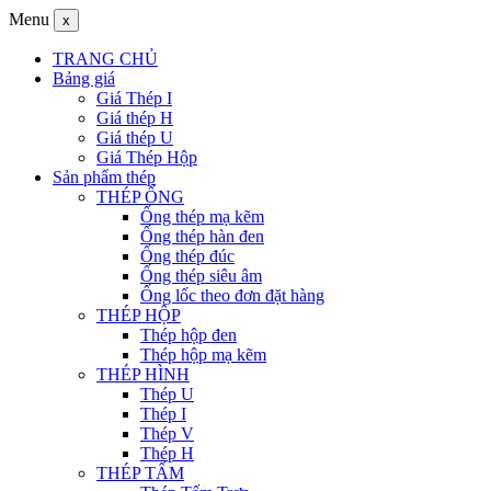
Menu
x
TRANG CHỦ
Bảng giá
Giá Thép I
Giá thép H
Giá thép U
Giá Thép Hộp
Sản phẩm thép
THÉP ỐNG
Ống thép mạ kẽm
Ống thép hàn đen
Ống thép đúc
Ống thép siêu âm
Ống lốc theo đơn đặt hàng
THÉP HỘP
Thép hộp đen
Thép hộp mạ kẽm
THÉP HÌNH
Thép U
Thép I
Thép V
Thép H
THÉP TẤM