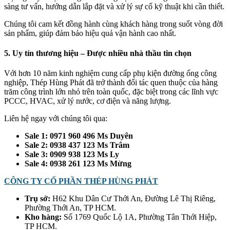
sàng tư vấn, hướng dẫn lắp đặt và xử lý sự cố kỹ thuật khi cần thiết.
Chúng tôi cam kết đồng hành cùng khách hàng trong suốt vòng đời
sản phẩm, giúp đảm bảo hiệu quả vận hành cao nhất.
5. Uy tín thương hiệu – Được nhiều nhà thầu tin chọn
Với hơn 10 năm kinh nghiệm cung cấp phụ kiện đường ống công
nghiệp, Thép Hùng Phát đã trở thành đối tác quen thuộc của hàng
trăm công trình lớn nhỏ trên toàn quốc, đặc biệt trong các lĩnh vực
PCCC, HVAC, xử lý nước, cơ điện và năng lượng.
Liên hệ ngay với chúng tôi qua:
Sale 1: 0971 960 496 Ms Duyên
Sale 2: 0938 437 123 Ms Trâm
Sale 3: 0909 938 123 Ms Ly
Sale 4: 0938 261 123 Ms Mừng
CÔNG TY CỔ PHẦN THÉP HÙNG PHÁT
Trụ sở:
H62 Khu Dân Cư Thới An, Đường Lê Thị Riêng,
Phường Thới An, TP HCM.
Kho hàng:
Số 1769 Quốc Lộ 1A, Phường Tân Thới Hiệp,
TP HCM.