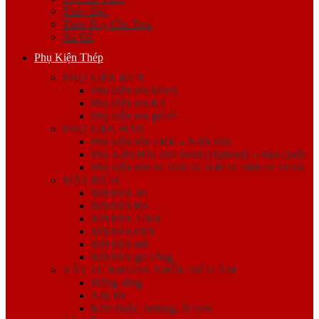
Thép Đặc
Thép Ray Cầu Trục
Xà Gồ
Phụ Kiện Thép
PHỤ KIỆN REN
Phụ kiện ren Mech
Phụ kiện ren K1
Phụ kiện ren giá rẻ
PHỤ KIỆN HÀN
Phụ kiện hàn FKK – Nhật Bản
Phụ Kiện Hàn Jinil bend (Dybend) – Hàn Quốc
Phụ kiện hàn SCH20 SCH40 SCH80 SCH160
MẶT BÍCH
Mặt bích JIS
Mặt bích BS
Mặt bích ANSI
Mặt bích DIN
Mặt bích mù
Mặt bích gia công
VẬT TƯ KHOAN NHỒI, SIÊU ÂM
Măng sông
Nắp bịt
Kẽm buộc, bulong, ốc viss