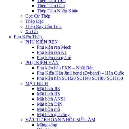
Thép Tấm Trơn
Thép Tấm Gân
Thép Tấm Nhập Khẩu
Cọc Cừ Thép
Thép Đặc
Thép Ray Cầu Trục
Xà Gồ
Phụ Kiện Thép
PHỤ KIỆN REN
Phụ kiện ren Mech
Phụ kiện ren K1
Phụ kiện ren giá rẻ
PHỤ KIỆN HÀN
Phụ kiện hàn FKK – Nhật Bản
Phụ Kiện Hàn Jinil bend (Dybend) – Hàn Quốc
Phụ kiện hàn SCH20 SCH40 SCH80 SCH160
MẶT BÍCH
Mặt bích JIS
Mặt bích BS
Mặt bích ANSI
Mặt bích DIN
Mặt bích mù
Mặt bích gia công
VẬT TƯ KHOAN NHỒI, SIÊU ÂM
Măng sông