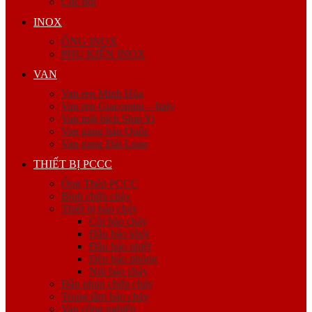
Cóc nối
INOX
ỐNG INOX
PHỤ KIỆN INOX
VAN
Van ren Minh Hòa
Van ren Giacomini – Italy
Van mặt bích Shin Yi
Van gang hàn Quốc
Van gang Đài Loan
THIẾT BỊ PCCC
Ống Thép PCCC
Bình chữa cháy
Thiết bị báo cháy
Còi báo cháy
Đầu báo khói
Đầu báo nhiệt
Đèn báo phòng
Nút báo cháy
Đầu phun chữa cháy
Trung tâm báo cháy
Van công nghiệp