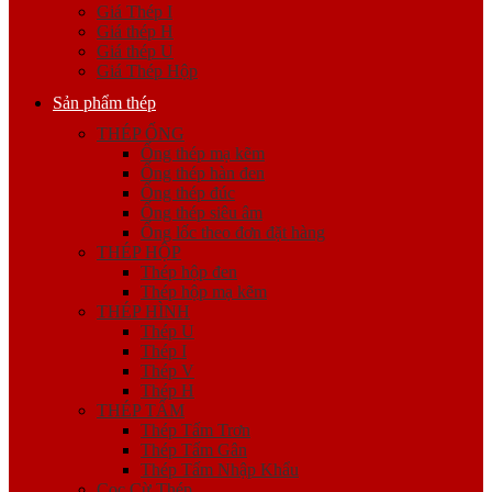
Giá Thép I
Giá thép H
Giá thép U
Giá Thép Hộp
Sản phẩm thép
THÉP ỐNG
Ống thép mạ kẽm
Ống thép hàn đen
Ống thép đúc
Ống thép siêu âm
Ống lốc theo đơn đặt hàng
THÉP HỘP
Thép hộp đen
Thép hộp mạ kẽm
THÉP HÌNH
Thép U
Thép I
Thép V
Thép H
THÉP TẤM
Thép Tấm Trơn
Thép Tấm Gân
Thép Tấm Nhập Khẩu
Cọc Cừ Thép