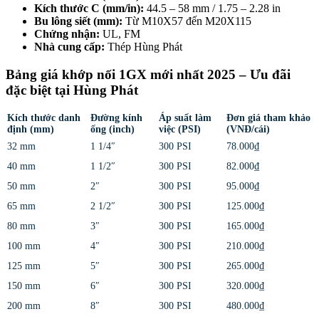
Kích thước C (mm/in):
44.5 – 58 mm / 1.75 – 2.28 in
Bu lông siết (mm):
Từ M10X57 đến M20X115
Chứng nhận:
UL, FM
Nhà cung cấp:
Thép Hùng Phát
Bảng giá khớp nối 1GX mới nhất 2025 – Ưu đãi
đặc biệt tại Hùng Phát
Kích thước danh
Đường kính
Áp suất làm
Đơn giá tham khảo
định (mm)
ống (inch)
việc (PSI)
(VNĐ/cái)
32 mm
1 1/4″
300 PSI
78.000₫
40 mm
1 1/2″
300 PSI
82.000₫
50 mm
2″
300 PSI
95.000₫
65 mm
2 1/2″
300 PSI
125.000₫
80 mm
3″
300 PSI
165.000₫
100 mm
4″
300 PSI
210.000₫
125 mm
5″
300 PSI
265.000₫
150 mm
6″
300 PSI
320.000₫
200 mm
8″
300 PSI
480.000₫