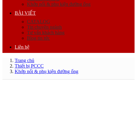
Khớp nối & phụ kiện đường ống
BÀI VIẾT
CATALOG
Tin chuyên ngành
Tư vấn khách hàng
Blog tin tức
Liên hệ
Trang chủ
Thiết bị PCCC
Khớp nối & phụ kiện đường ống