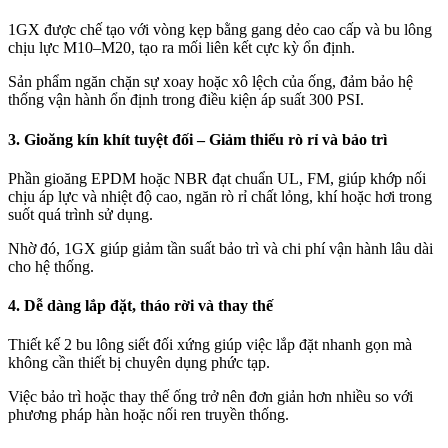
1GX được chế tạo với vòng kẹp bằng gang dẻo cao cấp và bu lông
chịu lực M10–M20, tạo ra mối liên kết cực kỳ ổn định.
Sản phẩm ngăn chặn sự xoay hoặc xô lệch của ống, đảm bảo hệ
thống vận hành ổn định trong điều kiện áp suất 300 PSI.
3. Gioăng kín khít tuyệt đối – Giảm thiểu rò rỉ và bảo trì
Phần gioăng EPDM hoặc NBR đạt chuẩn UL, FM, giúp khớp nối
chịu áp lực và nhiệt độ cao, ngăn rò rỉ chất lỏng, khí hoặc hơi trong
suốt quá trình sử dụng.
Nhờ đó, 1GX giúp giảm tần suất bảo trì và chi phí vận hành lâu dài
cho hệ thống.
4. Dễ dàng lắp đặt, tháo rời và thay thế
Thiết kế 2 bu lông siết đối xứng giúp việc lắp đặt nhanh gọn mà
không cần thiết bị chuyên dụng phức tạp.
Việc bảo trì hoặc thay thế ống trở nên đơn giản hơn nhiều so với
phương pháp hàn hoặc nối ren truyền thống.