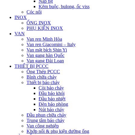
Nắp bịt
Kẽm buộc, bulong, ốc viss
Cóc nối
INOX
ỐNG INOX
PHỤ KIỆN INOX
VAN
Van ren Minh Hòa
Van ren Giacomini – Italy
Van mặt bích Shin Yi
Van gang hàn Quốc
Van gang Đài Loan
THIẾT BỊ PCCC
Ống Thép PCCC
Bình chữa cháy
Thiết bị báo cháy
Còi báo cháy
Đầu báo khói
Đầu báo nhiệt
Đèn báo phòng
Nút báo cháy
Đầu phun chữa cháy
Trung tâm báo cháy
Van công nghiệp
Khớp nối & phụ kiện đường ống