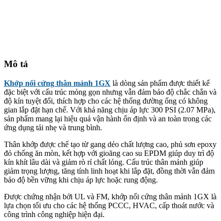
Mô tả
Khớp nối cứng thân mảnh 1GX
là dòng sản phẩm được thiết kế
đặc biệt với cấu trúc mỏng gọn nhưng vẫn đảm bảo độ chắc chắn và
độ kín tuyệt đối, thích hợp cho các hệ thống đường ống có không
gian lắp đặt hạn chế. Với khả năng chịu áp lực 300 PSI (2.07 MPa),
sản phẩm mang lại hiệu quả vận hành ổn định và an toàn trong các
ứng dụng tải nhẹ và trung bình.
Thân khớp được chế tạo từ gang dẻo chất lượng cao, phủ sơn epoxy
đỏ chống ăn mòn, kết hợp với gioăng cao su EPDM giúp duy trì độ
kín khít lâu dài và giảm rò rỉ chất lỏng. Cấu trúc thân mảnh giúp
giảm trọng lượng, tăng tính linh hoạt khi lắp đặt, đồng thời vẫn đảm
bảo độ bền vững khi chịu áp lực hoặc rung động.
Được chứng nhận bởi UL và FM, khớp nối cứng thân mảnh 1GX là
lựa chọn tối ưu cho các hệ thống PCCC, HVAC, cấp thoát nước và
công trình công nghiệp hiện đại.