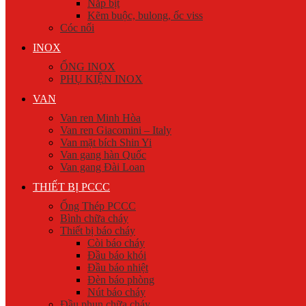
Nắp bịt
Kẽm buộc, bulong, ốc viss
Cóc nối
INOX
ỐNG INOX
PHỤ KIỆN INOX
VAN
Van ren Minh Hòa
Van ren Giacomini – Italy
Van mặt bích Shin Yi
Van gang hàn Quốc
Van gang Đài Loan
THIẾT BỊ PCCC
Ống Thép PCCC
Bình chữa cháy
Thiết bị báo cháy
Còi báo cháy
Đầu báo khói
Đầu báo nhiệt
Đèn báo phòng
Nút báo cháy
Đầu phun chữa cháy