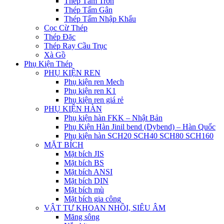
Thép Tấm Trơn
Thép Tấm Gân
Thép Tấm Nhập Khẩu
Cọc Cừ Thép
Thép Đặc
Thép Ray Cầu Trục
Xà Gồ
Phụ Kiện Thép
PHỤ KIỆN REN
Phụ kiện ren Mech
Phụ kiện ren K1
Phụ kiện ren giá rẻ
PHỤ KIỆN HÀN
Phụ kiện hàn FKK – Nhật Bản
Phụ Kiện Hàn Jinil bend (Dybend) – Hàn Quốc
Phụ kiện hàn SCH20 SCH40 SCH80 SCH160
MẶT BÍCH
Mặt bích JIS
Mặt bích BS
Mặt bích ANSI
Mặt bích DIN
Mặt bích mù
Mặt bích gia công
VẬT TƯ KHOAN NHỒI, SIÊU ÂM
Măng sông