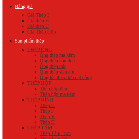
Bảng giá
Giá Thép I
Giá thép H
Giá thép U
Giá Thép Hộp
Sản phẩm thép
THÉP ỐNG
Ống thép mạ kẽm
Ống thép hàn đen
Ống thép đúc
Ống thép siêu âm
Ống lốc theo đơn đặt hàng
THÉP HỘP
Thép hộp đen
Thép hộp mạ kẽm
THÉP HÌNH
Thép U
Thép I
Thép V
Thép H
THÉP TẤM
Thép Tấm Trơn
Thép Tấm Gân