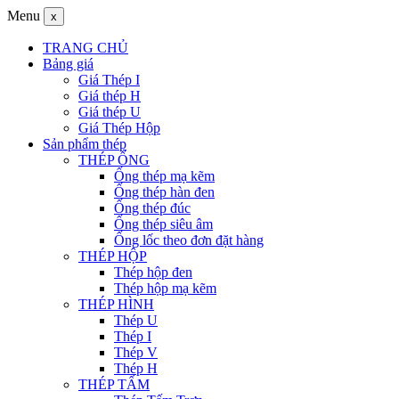
Menu
x
TRANG CHỦ
Bảng giá
Giá Thép I
Giá thép H
Giá thép U
Giá Thép Hộp
Sản phẩm thép
THÉP ỐNG
Ống thép mạ kẽm
Ống thép hàn đen
Ống thép đúc
Ống thép siêu âm
Ống lốc theo đơn đặt hàng
THÉP HỘP
Thép hộp đen
Thép hộp mạ kẽm
THÉP HÌNH
Thép U
Thép I
Thép V
Thép H
THÉP TẤM