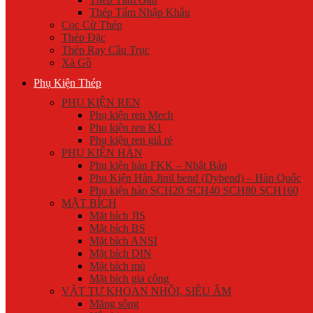
Thép Tấm Nhập Khẩu
Cọc Cừ Thép
Thép Đặc
Thép Ray Cầu Trục
Xà Gồ
Phụ Kiện Thép
PHỤ KIỆN REN
Phụ kiện ren Mech
Phụ kiện ren K1
Phụ kiện ren giá rẻ
PHỤ KIỆN HÀN
Phụ kiện hàn FKK – Nhật Bản
Phụ Kiện Hàn Jinil bend (Dybend) – Hàn Quốc
Phụ kiện hàn SCH20 SCH40 SCH80 SCH160
MẶT BÍCH
Mặt bích JIS
Mặt bích BS
Mặt bích ANSI
Mặt bích DIN
Mặt bích mù
Mặt bích gia công
VẬT TƯ KHOAN NHỒI, SIÊU ÂM
Măng sông