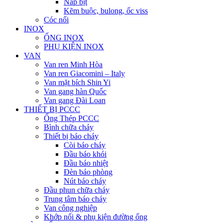
Nắp bịt
Kẽm buộc, bulong, ốc viss
Cóc nối
INOX
ỐNG INOX
PHỤ KIỆN INOX
VAN
Van ren Minh Hòa
Van ren Giacomini – Italy
Van mặt bích Shin Yi
Van gang hàn Quốc
Van gang Đài Loan
THIẾT BỊ PCCC
Ống Thép PCCC
Bình chữa cháy
Thiết bị báo cháy
Còi báo cháy
Đầu báo khói
Đầu báo nhiệt
Đèn báo phòng
Nút báo cháy
Đầu phun chữa cháy
Trung tâm báo cháy
Van công nghiệp
Khớp nối & phụ kiện đường ống