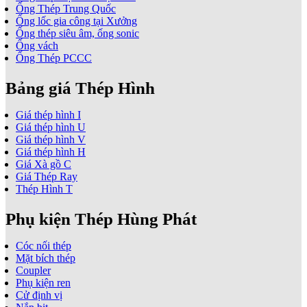
Ống Thép Trung Quốc
Ống lốc gia công tại Xưởng
Ống thép siêu âm, ống sonic
Ống vách
Ống Thép PCCC
Bảng giá Thép Hình
Giá thép hình I
Giá thép hình U
Giá thép hình V
Giá thép hình H
Giá Xà gồ C
Giá Thép Ray
Thép Hình T
Phụ kiện Thép Hùng Phát
Cóc nối thép
Mặt bích thép
Coupler
Phụ kiện ren
Cử định vị