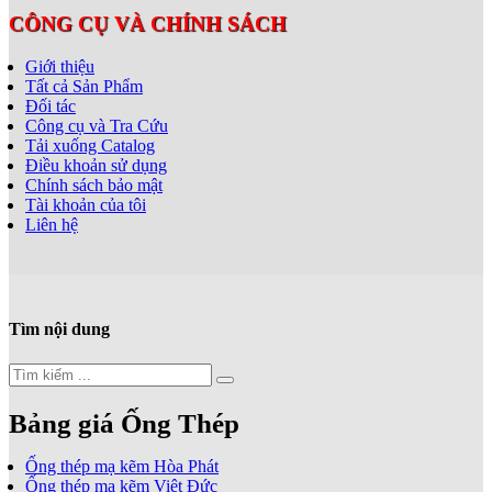
CÔNG CỤ VÀ CHÍNH SÁCH
Giới thiệu
Tất cả Sản Phẩm
Đối tác
Công cụ và Tra Cứu
Tải xuống Catalog
Điều khoản sử dụng
Chính sách bảo mật
Tài khoản của tôi
Liên hệ
Tìm nội dung
Bảng giá Ống Thép
Ống thép mạ kẽm Hòa Phát
Ống thép mạ kẽm Việt Đức