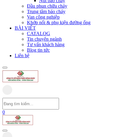
Nút báo cháy
Đầu phun chữa cháy
Trung tâm báo cháy
Van công nghiệp
Khớp nối & phụ kiện đường ống
BÀI VIẾT
CATALOG
Tin chuyên ngành
Tư vấn khách hàng
Blog tin tức
Liên hệ
0