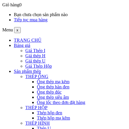
Giỏ hàng
0
Bạn chưa chọn sản phẩm nào
Tiếp tục mua hàng
Menu
x
TRANG CHỦ
Bảng giá
Giá Thép I
Giá thép H
Giá thép U
Giá Thép Hộp
Sản phẩm thép
THÉP ỐNG
Ống thép mạ kẽm
Ống thép hàn đen
Ống thép đúc
Ống thép siêu âm
Ống lốc theo đơn đặt hàng
THÉP HỘP
Thép hộp đen
Thép hộp mạ kẽm
THÉP HÌNH
Thép U