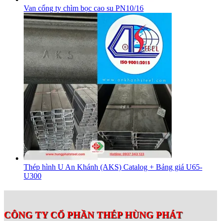
Van cổng ty chìm bọc cao su PN10/16
Thép hình U An Khánh (AKS) Catalog + Bảng giá U65-
U300
CÔNG TY CỔ PHẦN THÉP HÙNG PHÁT