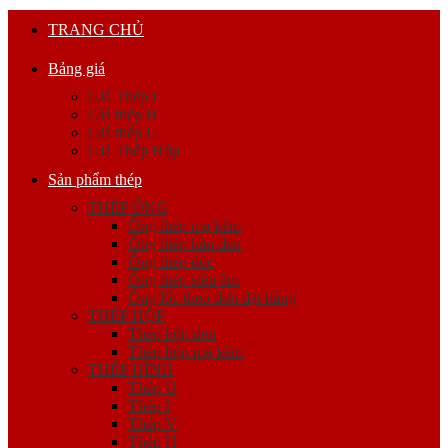
TRANG CHỦ
Bảng giá
Giá Thép I
Giá thép H
Giá thép U
Giá Thép Hộp
Sản phẩm thép
THÉP ỐNG
Ống thép mạ kẽm
Ống thép hàn đen
Ống thép đúc
Ống thép siêu âm
Ống lốc theo đơn đặt hàng
THÉP HỘP
Thép hộp đen
Thép hộp mạ kẽm
THÉP HÌNH
Thép U
Thép I
Thép V
Thép H