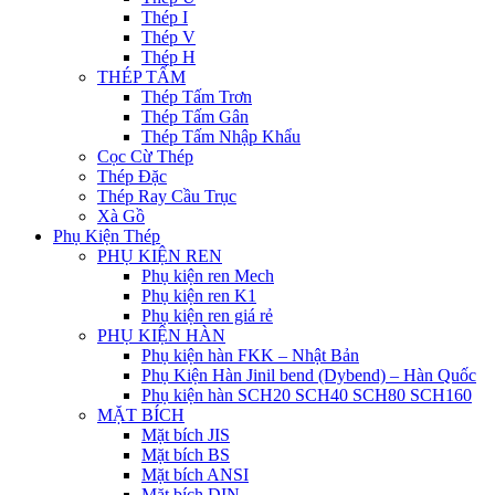
Thép I
Thép V
Thép H
THÉP TẤM
Thép Tấm Trơn
Thép Tấm Gân
Thép Tấm Nhập Khẩu
Cọc Cừ Thép
Thép Đặc
Thép Ray Cầu Trục
Xà Gồ
Phụ Kiện Thép
PHỤ KIỆN REN
Phụ kiện ren Mech
Phụ kiện ren K1
Phụ kiện ren giá rẻ
PHỤ KIỆN HÀN
Phụ kiện hàn FKK – Nhật Bản
Phụ Kiện Hàn Jinil bend (Dybend) – Hàn Quốc
Phụ kiện hàn SCH20 SCH40 SCH80 SCH160
MẶT BÍCH
Mặt bích JIS
Mặt bích BS
Mặt bích ANSI
Mặt bích DIN