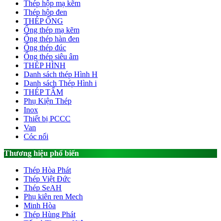
Thép hộp mạ kẽm
Thép hộp đen
THÉP ỐNG
Ống thép mạ kẽm
Ống thép hàn đen
Ống thép đúc
Ống thép siêu âm
THÉP HÌNH
Danh sách thép Hình H
Danh sách Thép Hình i
THÉP TẤM
Phụ Kiện Thép
Inox
Thiết bị PCCC
Van
Cóc nối
Thương hiệu phổ biến
Thép Hòa Phát
Thép Việt Đức
Thép SeAH
Phụ kiên ren Mech
Minh Hòa
Thép Hùng Phát