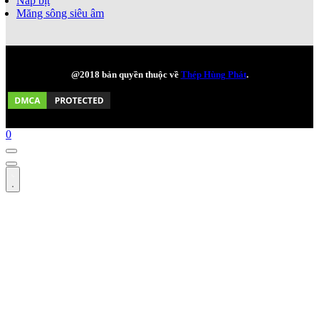
Nắp bịt
Măng sông siêu âm
@2018 bản quyền thuộc về
Thép Hùng Phát
.
0