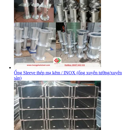
Ống Sleeve thép mạ kẽm / INOX (ống xuyên tường/xuyên
sàn)