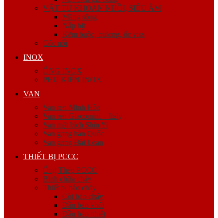
VẬT TƯ KHOAN NHỒI, SIÊU ÂM
Măng sông
Nắp bịt
Kẽm buộc, bulong, ốc viss
Cóc nối
INOX
ỐNG INOX
PHỤ KIỆN INOX
VAN
Van ren Minh Hòa
Van ren Giacomini – Italy
Van mặt bích Shin Yi
Van gang hàn Quốc
Van gang Đài Loan
THIẾT BỊ PCCC
Ống Thép PCCC
Bình chữa cháy
Thiết bị báo cháy
Còi báo cháy
Đầu báo khói
Đầu báo nhiệt