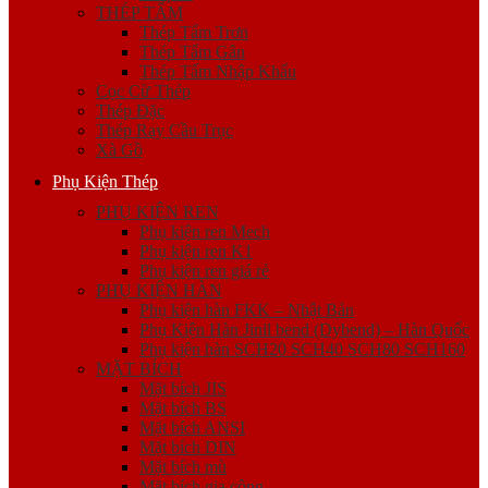
THÉP TẤM
Thép Tấm Trơn
Thép Tấm Gân
Thép Tấm Nhập Khẩu
Cọc Cừ Thép
Thép Đặc
Thép Ray Cầu Trục
Xà Gồ
Phụ Kiện Thép
PHỤ KIỆN REN
Phụ kiện ren Mech
Phụ kiện ren K1
Phụ kiện ren giá rẻ
PHỤ KIỆN HÀN
Phụ kiện hàn FKK – Nhật Bản
Phụ Kiện Hàn Jinil bend (Dybend) – Hàn Quốc
Phụ kiện hàn SCH20 SCH40 SCH80 SCH160
MẶT BÍCH
Mặt bích JIS
Mặt bích BS
Mặt bích ANSI
Mặt bích DIN
Mặt bích mù
Mặt bích gia công