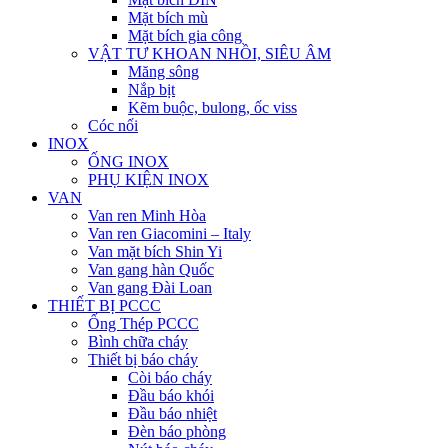
Mặt bích mù
Mặt bích gia công
VẬT TƯ KHOAN NHỒI, SIÊU ÂM
Măng sông
Nắp bịt
Kẽm buộc, bulong, ốc viss
Cóc nối
INOX
ỐNG INOX
PHỤ KIỆN INOX
VAN
Van ren Minh Hòa
Van ren Giacomini – Italy
Van mặt bích Shin Yi
Van gang hàn Quốc
Van gang Đài Loan
THIẾT BỊ PCCC
Ống Thép PCCC
Bình chữa cháy
Thiết bị báo cháy
Còi báo cháy
Đầu báo khói
Đầu báo nhiệt
Đèn báo phòng