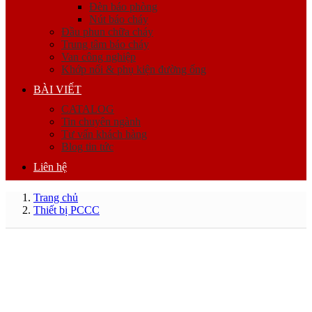
Đèn báo phòng
Nút báo cháy
Đầu phun chữa cháy
Trung tâm báo cháy
Van công nghiệp
Khớp nối & phụ kiện đường ống
BÀI VIẾT
CATALOG
Tin chuyên ngành
Tư vấn khách hàng
Blog tin tức
Liên hệ
Trang chủ
Thiết bị PCCC