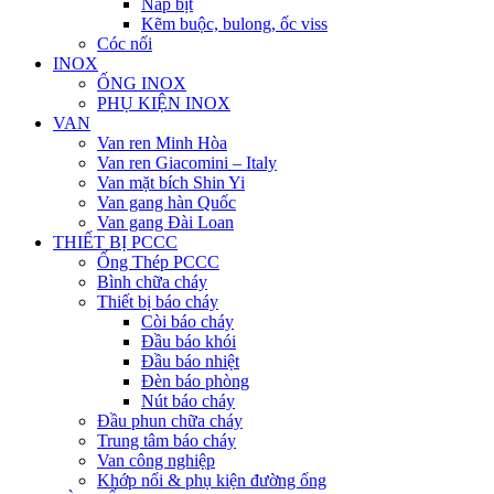
Nắp bịt
Kẽm buộc, bulong, ốc viss
Cóc nối
INOX
ỐNG INOX
PHỤ KIỆN INOX
VAN
Van ren Minh Hòa
Van ren Giacomini – Italy
Van mặt bích Shin Yi
Van gang hàn Quốc
Van gang Đài Loan
THIẾT BỊ PCCC
Ống Thép PCCC
Bình chữa cháy
Thiết bị báo cháy
Còi báo cháy
Đầu báo khói
Đầu báo nhiệt
Đèn báo phòng
Nút báo cháy
Đầu phun chữa cháy
Trung tâm báo cháy
Van công nghiệp
Khớp nối & phụ kiện đường ống