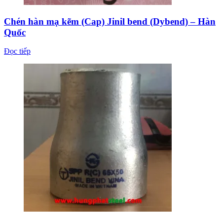
Chén hàn mạ kẽm (Cap) Jinil bend (Dybend) – Hàn
Quốc
Đọc tiếp