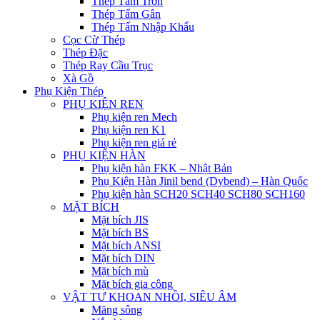
Thép Tấm Trơn
Thép Tấm Gân
Thép Tấm Nhập Khẩu
Cọc Cừ Thép
Thép Đặc
Thép Ray Cầu Trục
Xà Gồ
Phụ Kiện Thép
PHỤ KIỆN REN
Phụ kiện ren Mech
Phụ kiện ren K1
Phụ kiện ren giá rẻ
PHỤ KIỆN HÀN
Phụ kiện hàn FKK – Nhật Bản
Phụ Kiện Hàn Jinil bend (Dybend) – Hàn Quốc
Phụ kiện hàn SCH20 SCH40 SCH80 SCH160
MẶT BÍCH
Mặt bích JIS
Mặt bích BS
Mặt bích ANSI
Mặt bích DIN
Mặt bích mù
Mặt bích gia công
VẬT TƯ KHOAN NHỒI, SIÊU ÂM
Măng sông