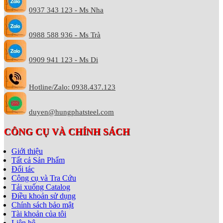
0937 343 123 - Ms Nha
0988 588 936 - Ms Trà
0909 941 123 - Ms Di
Hotline/Zalo: 0938.437.123
duyen@hungphatsteel.com
CÔNG CỤ VÀ CHÍNH SÁCH
Giới thiệu
Tất cả Sản Phẩm
Đối tác
Công cụ và Tra Cứu
Tải xuống Catalog
Điều khoản sử dụng
Chính sách bảo mật
Tài khoản của tôi
Liên hệ