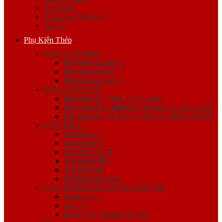
Thép Đặc
Thép Ray Cầu Trục
Xà Gồ
Phụ Kiện Thép
PHỤ KIỆN REN
Phụ kiện ren Mech
Phụ kiện ren K1
Phụ kiện ren giá rẻ
PHỤ KIỆN HÀN
Phụ kiện hàn FKK – Nhật Bản
Phụ Kiện Hàn Jinil bend (Dybend) – Hàn Quốc
Phụ kiện hàn SCH20 SCH40 SCH80 SCH160
MẶT BÍCH
Mặt bích JIS
Mặt bích BS
Mặt bích ANSI
Mặt bích DIN
Mặt bích mù
Mặt bích gia công
VẬT TƯ KHOAN NHỒI, SIÊU ÂM
Măng sông
Nắp bịt
Kẽm buộc, bulong, ốc viss