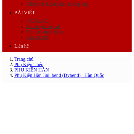
Khớp nối & phụ kiện đường ống
BÀI VIẾT
CATALOG
Tin chuyên ngành
Tư vấn khách hàng
Blog tin tức
Liên hệ
Trang chủ
Phụ Kiện Thép
PHỤ KIỆN HÀN
Phụ Kiện Hàn Jinil bend (Dybend) - Hàn Quốc