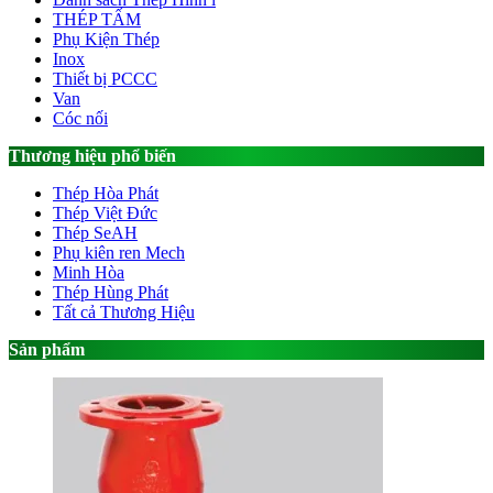
THÉP TẤM
Phụ Kiện Thép
Inox
Thiết bị PCCC
Van
Cóc nối
Thương hiệu phổ biến
Thép Hòa Phát
Thép Việt Đức
Thép SeAH
Phụ kiên ren Mech
Minh Hòa
Thép Hùng Phát
Tất cả Thương Hiệu
Sản phẩm