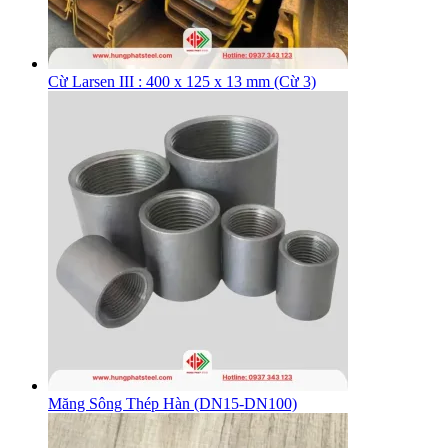
Cừ Larsen III : 400 x 125 x 13 mm (Cừ 3)
Măng Sông Thép Hàn (DN15-DN100)