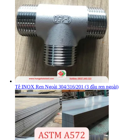
Tê INOX Ren Ngoài 304/316/201 (3 đầu ren ngoài)