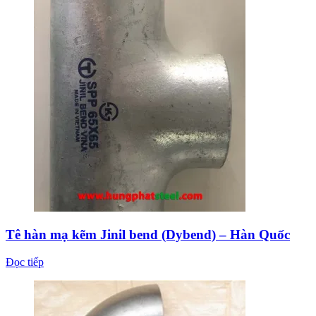
Tê hàn mạ kẽm Jinil bend (Dybend) – Hàn Quốc
Đọc tiếp