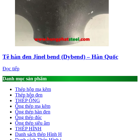
Tê hàn đen Jinel bend (Dybend) – Hàn Quốc
Đọc tiếp
Danh mục sản phẩm
Thép hộp mạ kẽm
Thép hộp đen
THÉP ỐNG
Ống thép mạ kẽm
Ống thép hàn đen
Ống thép đúc
Ống thép siêu âm
THÉP HÌNH
Danh sách thép Hình H
Danh sách Thép Hình i