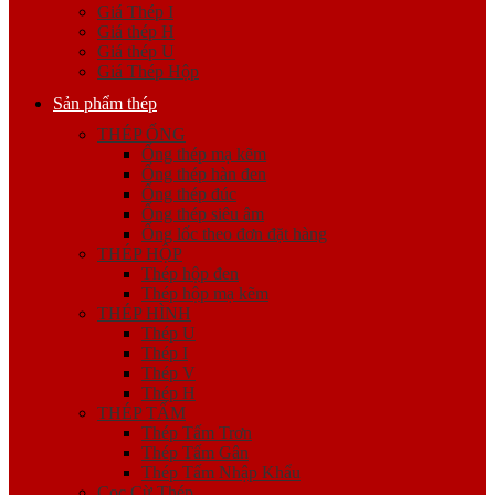
Giá Thép I
Giá thép H
Giá thép U
Giá Thép Hộp
Sản phẩm thép
THÉP ỐNG
Ống thép mạ kẽm
Ống thép hàn đen
Ống thép đúc
Ống thép siêu âm
Ống lốc theo đơn đặt hàng
THÉP HỘP
Thép hộp đen
Thép hộp mạ kẽm
THÉP HÌNH
Thép U
Thép I
Thép V
Thép H
THÉP TẤM
Thép Tấm Trơn
Thép Tấm Gân
Thép Tấm Nhập Khẩu
Cọc Cừ Thép