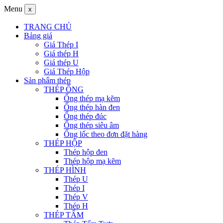
Menu
x
TRANG CHỦ
Bảng giá
Giá Thép I
Giá thép H
Giá thép U
Giá Thép Hộp
Sản phẩm thép
THÉP ỐNG
Ống thép mạ kẽm
Ống thép hàn đen
Ống thép đúc
Ống thép siêu âm
Ống lốc theo đơn đặt hàng
THÉP HỘP
Thép hộp đen
Thép hộp mạ kẽm
THÉP HÌNH
Thép U
Thép I
Thép V
Thép H
THÉP TẤM