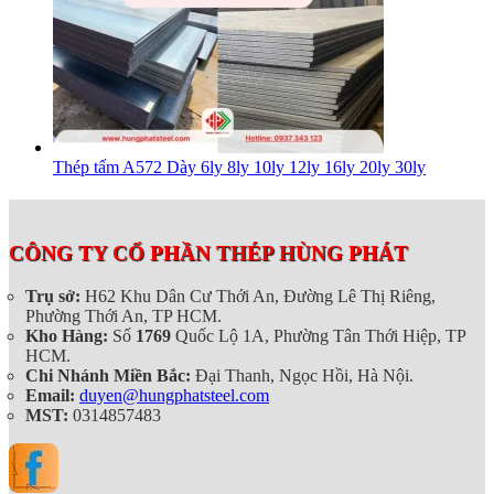
Thép tấm A572 Dày 6ly 8ly 10ly 12ly 16ly 20ly 30ly
CÔNG TY CỔ PHẦN THÉP HÙNG PHÁT
Trụ sở:
H62 Khu Dân Cư Thới An, Đường Lê Thị Riêng,
Phường Thới An, TP HCM.
Kho Hàng:
Số
1769
Quốc Lộ 1A, Phường Tân Thới Hiệp, TP
HCM.
Chi Nhánh Miền Bắc:
Đại Thanh, Ngọc Hồi, Hà Nội.
Email:
duyen@hungphatsteel.com
MST:
0314857483