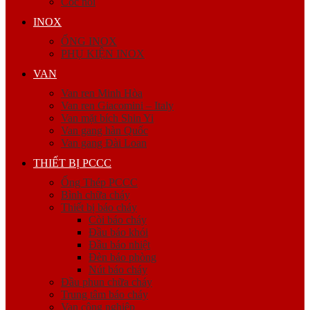
Cóc nối
INOX
ỐNG INOX
PHỤ KIỆN INOX
VAN
Van ren Minh Hòa
Van ren Giacomini – Italy
Van mặt bích Shin Yi
Van gang hàn Quốc
Van gang Đài Loan
THIẾT BỊ PCCC
Ống Thép PCCC
Bình chữa cháy
Thiết bị báo cháy
Còi báo cháy
Đầu báo khói
Đầu báo nhiệt
Đèn báo phòng
Nút báo cháy
Đầu phun chữa cháy
Trung tâm báo cháy
Van công nghiệp