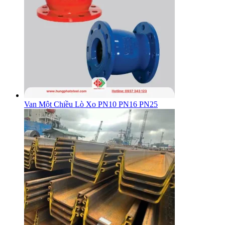
Van Một Chiều Lò Xo PN10 PN16 PN25