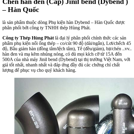
Chén hàn đen (Cap) Jinil bend (Dybend )
– Hàn Quốc
là sản phẩm thuộc dòng Phụ kiện hàn Dybend – Hàn Quốc được
phân phối bởi công ty TNHH thép Hùng Phát.
Công ty Thép Hùng Phát
là đại lý phân phối chính thức các sản
phẩm phụ kiện nối ống thép – co/cút 90 độ (dài/ngắn), Lơi/chếch 45
độ, Bầu giảm hàn (đồng tâm/lệch tâm), Tê (đều/giảm), bịt/chén ..vv..
hàn đen và mạ kẽm nhúng nóng, có đủ mọi kích cỡ từ 15A đến
500A của nhà máy Jinil bend (Dybend) tại thị trường Việt Nam, với
giá tốt nhất, nhanh nhất và đáp ứng đầy đủ các chứng chỉ chất
lượng để phục vụ cho quý khách hàng.