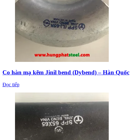
Co hàn mạ kẽm Jinil bend (Dybend) – Hàn Quốc
Đọc tiếp