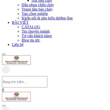
Nút báo cháy
Đầu phun chữa cháy
Trung tâm báo cháy
Van công nghiệp
Khớp nối & phụ kiện đường ống
BÀI VIẾT
CATALOG
Tin chuyên ngành
Tư vấn khách hàng
Blog tin tức
Liên hệ
0