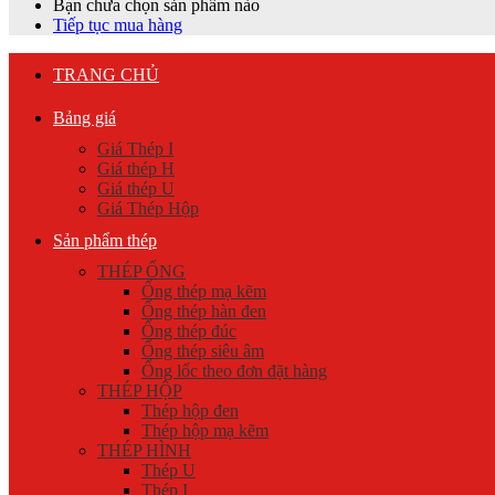
Bạn chưa chọn sản phẩm nào
Tiếp tục mua hàng
TRANG CHỦ
Bảng giá
Giá Thép I
Giá thép H
Giá thép U
Giá Thép Hộp
Sản phẩm thép
THÉP ỐNG
Ống thép mạ kẽm
Ống thép hàn đen
Ống thép đúc
Ống thép siêu âm
Ống lốc theo đơn đặt hàng
THÉP HỘP
Thép hộp đen
Thép hộp mạ kẽm
THÉP HÌNH
Thép U
Thép I