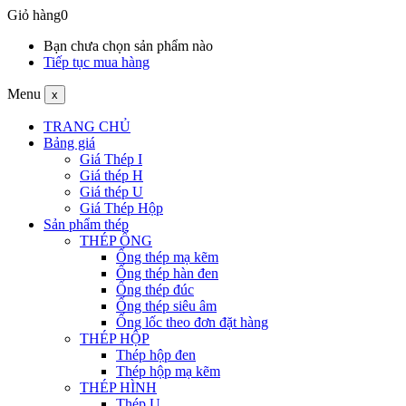
Giỏ hàng
0
Bạn chưa chọn sản phẩm nào
Tiếp tục mua hàng
Menu
x
TRANG CHỦ
Bảng giá
Giá Thép I
Giá thép H
Giá thép U
Giá Thép Hộp
Sản phẩm thép
THÉP ỐNG
Ống thép mạ kẽm
Ống thép hàn đen
Ống thép đúc
Ống thép siêu âm
Ống lốc theo đơn đặt hàng
THÉP HỘP
Thép hộp đen
Thép hộp mạ kẽm
THÉP HÌNH
Thép U