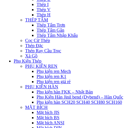
Thép I
Thép V
Thép H
THÉP TẤM
Thép Tấm Trơn
Thép Tấm Gân
Thép Tấm Nhập Khẩu
Cọc Cừ Thép
Thép Đặc
Thép Ray Cầu Trục
Xà Gồ
Phụ Kiện Thép
PHỤ KIỆN REN
Phụ kiện ren Mech
Phụ kiện ren K1
Phụ kiện ren giá rẻ
PHỤ KIỆN HÀN
Phụ kiện hàn FKK – Nhật Bản
Phụ Kiện Hàn Jinil bend (Dybend) – Hàn Quốc
Phụ kiện hàn SCH20 SCH40 SCH80 SCH160
MẶT BÍCH
Mặt bích JIS
Mặt bích BS
Mặt bích ANSI
Mặt bích DIN