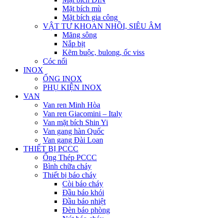
Mặt bích mù
Mặt bích gia công
VẬT TƯ KHOAN NHỒI, SIÊU ÂM
Măng sông
Nắp bịt
Kẽm buộc, bulong, ốc viss
Cóc nối
INOX
ỐNG INOX
PHỤ KIỆN INOX
VAN
Van ren Minh Hòa
Van ren Giacomini – Italy
Van mặt bích Shin Yi
Van gang hàn Quốc
Van gang Đài Loan
THIẾT BỊ PCCC
Ống Thép PCCC
Bình chữa cháy
Thiết bị báo cháy
Còi báo cháy
Đầu báo khói
Đầu báo nhiệt
Đèn báo phòng