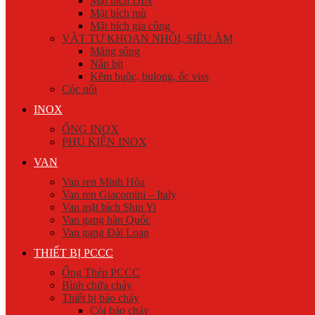
Mặt bích DIN
Mặt bích mù
Mặt bích gia công
VẬT TƯ KHOAN NHỒI, SIÊU ÂM
Măng sông
Nắp bịt
Kẽm buộc, bulong, ốc viss
Cóc nối
INOX
ỐNG INOX
PHỤ KIỆN INOX
VAN
Van ren Minh Hòa
Van ren Giacomini – Italy
Van mặt bích Shin Yi
Van gang hàn Quốc
Van gang Đài Loan
THIẾT BỊ PCCC
Ống Thép PCCC
Bình chữa cháy
Thiết bị báo cháy
Còi báo cháy