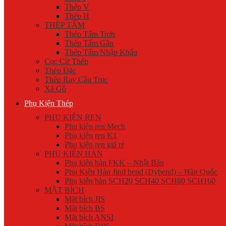
Thép V
Thép H
THÉP TẤM
Thép Tấm Trơn
Thép Tấm Gân
Thép Tấm Nhập Khẩu
Cọc Cừ Thép
Thép Đặc
Thép Ray Cầu Trục
Xà Gồ
Phụ Kiện Thép
PHỤ KIỆN REN
Phụ kiện ren Mech
Phụ kiện ren K1
Phụ kiện ren giá rẻ
PHỤ KIỆN HÀN
Phụ kiện hàn FKK – Nhật Bản
Phụ Kiện Hàn Jinil bend (Dybend) – Hàn Quốc
Phụ kiện hàn SCH20 SCH40 SCH80 SCH160
MẶT BÍCH
Mặt bích JIS
Mặt bích BS
Mặt bích ANSI