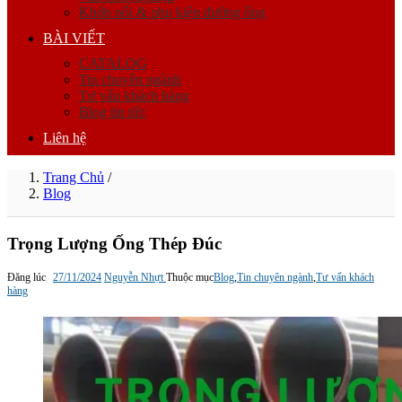
Khớp nối & phụ kiện đường ống
BÀI VIẾT
CATALOG
Tin chuyên ngành
Tư vấn khách hàng
Blog tin tức
Liên hệ
Trang Chủ
/
Blog
Trọng Lượng Ống Thép Đúc
Đăng lúc
27/11/2024
Nguyễn Nhựt
Thuộc mục
Blog
,
Tin chuyên ngành
,
Tư vấn khách
hàng