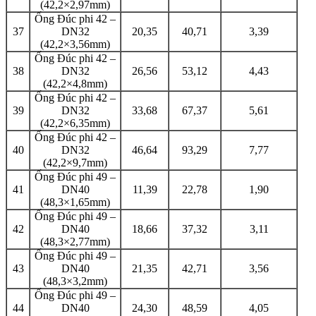
(42,2×2,97mm)
Ống Đúc phi 42 –
37
DN32
20,35
40,71
3,39
(42,2×3,56mm)
Ống Đúc phi 42 –
38
DN32
26,56
53,12
4,43
(42,2×4,8mm)
Ống Đúc phi 42 –
39
DN32
33,68
67,37
5,61
(42,2×6,35mm)
Ống Đúc phi 42 –
40
DN32
46,64
93,29
7,77
(42,2×9,7mm)
Ống Đúc phi 49 –
41
DN40
11,39
22,78
1,90
(48,3×1,65mm)
Ống Đúc phi 49 –
42
DN40
18,66
37,32
3,11
(48,3×2,77mm)
Ống Đúc phi 49 –
43
DN40
21,35
42,71
3,56
(48,3×3,2mm)
Ống Đúc phi 49 –
44
DN40
24,30
48,59
4,05