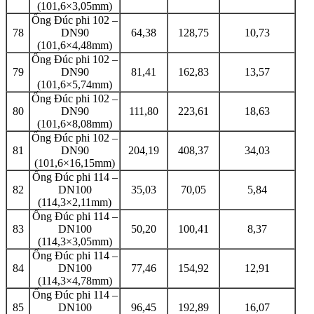
(101,6×3,05mm)
Ống Đúc phi 102 –
78
DN90
64,38
128,75
10,73
(101,6×4,48mm)
Ống Đúc phi 102 –
79
DN90
81,41
162,83
13,57
(101,6×5,74mm)
Ống Đúc phi 102 –
80
DN90
111,80
223,61
18,63
(101,6×8,08mm)
Ống Đúc phi 102 –
81
DN90
204,19
408,37
34,03
(101,6×16,15mm)
Ống Đúc phi 114 –
82
DN100
35,03
70,05
5,84
(114,3×2,11mm)
Ống Đúc phi 114 –
83
DN100
50,20
100,41
8,37
(114,3×3,05mm)
Ống Đúc phi 114 –
84
DN100
77,46
154,92
12,91
(114,3×4,78mm)
Ống Đúc phi 114 –
85
DN100
96,45
192,89
16,07