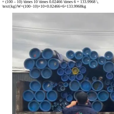
= (100 – 10) \times 10 \times 0.02466 \times 6 = 133.9968 \,
\text{kg}
W
=
(
100
−
10
)
×
10
×
0.02466
×
6
=
133.9968
kg