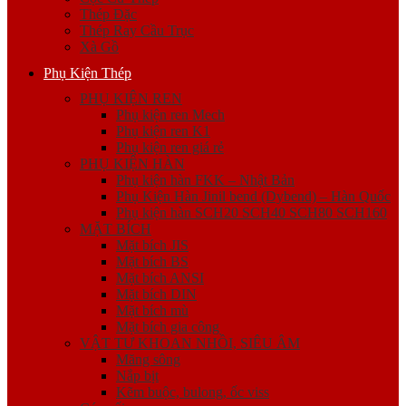
Thép Đặc
Thép Ray Cầu Trục
Xà Gồ
Phụ Kiện Thép
PHỤ KIỆN REN
Phụ kiện ren Mech
Phụ kiện ren K1
Phụ kiện ren giá rẻ
PHỤ KIỆN HÀN
Phụ kiện hàn FKK – Nhật Bản
Phụ Kiện Hàn Jinil bend (Dybend) – Hàn Quốc
Phụ kiện hàn SCH20 SCH40 SCH80 SCH160
MẶT BÍCH
Mặt bích JIS
Mặt bích BS
Mặt bích ANSI
Mặt bích DIN
Mặt bích mù
Mặt bích gia công
VẬT TƯ KHOAN NHỒI, SIÊU ÂM
Măng sông
Nắp bịt
Kẽm buộc, bulong, ốc viss