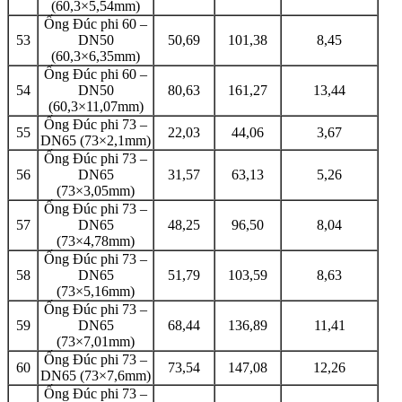
(60,3×5,54mm)
Ống Đúc phi 60 –
53
DN50
50,69
101,38
8,45
(60,3×6,35mm)
Ống Đúc phi 60 –
54
DN50
80,63
161,27
13,44
(60,3×11,07mm)
Ống Đúc phi 73 –
55
22,03
44,06
3,67
DN65 (73×2,1mm)
Ống Đúc phi 73 –
56
DN65
31,57
63,13
5,26
(73×3,05mm)
Ống Đúc phi 73 –
57
DN65
48,25
96,50
8,04
(73×4,78mm)
Ống Đúc phi 73 –
58
DN65
51,79
103,59
8,63
(73×5,16mm)
Ống Đúc phi 73 –
59
DN65
68,44
136,89
11,41
(73×7,01mm)
Ống Đúc phi 73 –
60
73,54
147,08
12,26
DN65 (73×7,6mm)
Ống Đúc phi 73 –