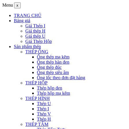
Menu
x
TRANG CHỦ
Bảng giá
Giá Thép I
Giá thép H
Giá thép U
Giá Thép Hộp
Sản phẩm thép
THÉP ỐNG
Ống thép mạ kẽm
Ống thép hàn đen
Ống thép đúc
Ống thép siêu âm
Ống lốc theo đơn đặt hàng
THÉP HỘP
Thép hộp đen
Thép hộp mạ kẽm
THÉP HÌNH
Thép U
Thép I
Thép V
Thép H
THÉP TẤM