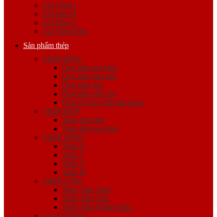
Giá Thép I
Giá thép H
Giá thép U
Giá Thép Hộp
Sản phẩm thép
THÉP ỐNG
Ống thép mạ kẽm
Ống thép hàn đen
Ống thép đúc
Ống thép siêu âm
Ống lốc theo đơn đặt hàng
THÉP HỘP
Thép hộp đen
Thép hộp mạ kẽm
THÉP HÌNH
Thép U
Thép I
Thép V
Thép H
THÉP TẤM
Thép Tấm Trơn
Thép Tấm Gân
Thép Tấm Nhập Khẩu
Cọc Cừ Thép