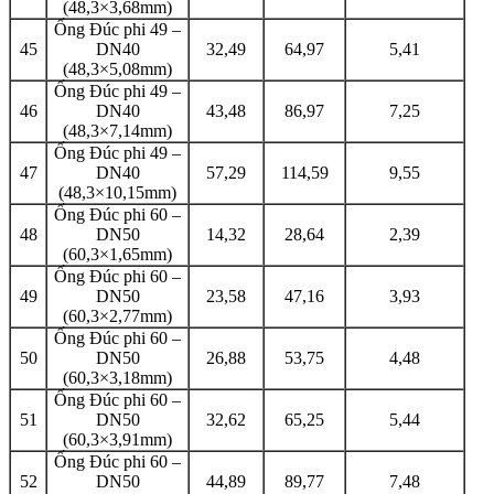
(48,3×3,68mm)
Ống Đúc phi 49 –
45
DN40
32,49
64,97
5,41
(48,3×5,08mm)
Ống Đúc phi 49 –
46
DN40
43,48
86,97
7,25
(48,3×7,14mm)
Ống Đúc phi 49 –
47
DN40
57,29
114,59
9,55
(48,3×10,15mm)
Ống Đúc phi 60 –
48
DN50
14,32
28,64
2,39
(60,3×1,65mm)
Ống Đúc phi 60 –
49
DN50
23,58
47,16
3,93
(60,3×2,77mm)
Ống Đúc phi 60 –
50
DN50
26,88
53,75
4,48
(60,3×3,18mm)
Ống Đúc phi 60 –
51
DN50
32,62
65,25
5,44
(60,3×3,91mm)
Ống Đúc phi 60 –
52
DN50
44,89
89,77
7,48