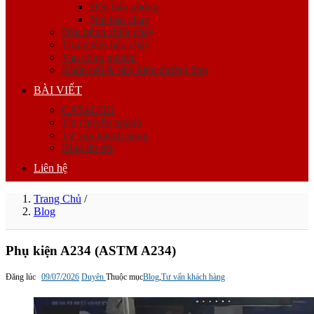
Đèn báo phòng
Nút báo cháy
Đầu phun chữa cháy
Trung tâm báo cháy
Van công nghiệp
Khớp nối & phụ kiện đường ống
BÀI VIẾT
CATALOG
Tin chuyên ngành
Tư vấn khách hàng
Blog tin tức
Liên hệ
Trang Chủ
/
Blog
Phụ kiện A234 (ASTM A234)
Đăng lúc
09/07/2026
Duyên
Thuộc mục
Blog
,
Tư vấn khách hàng