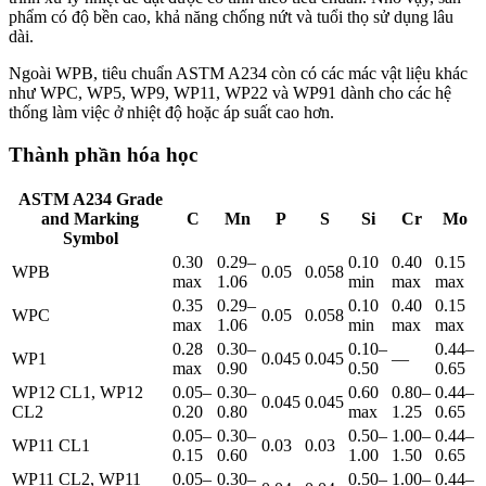
phẩm có độ bền cao, khả năng chống nứt và tuổi thọ sử dụng lâu
dài.
Ngoài WPB, tiêu chuẩn ASTM A234 còn có các mác vật liệu khác
như WPC, WP5, WP9, WP11, WP22 và WP91 dành cho các hệ
thống làm việc ở nhiệt độ hoặc áp suất cao hơn.
Thành phần hóa học
ASTM A234 Grade
and Marking
C
Mn
P
S
Si
Cr
Mo
Symbol
0.30
0.29–
0.10
0.40
0.15
WPB
0.05
0.058
max
1.06
min
max
max
0.35
0.29–
0.10
0.40
0.15
WPC
0.05
0.058
max
1.06
min
max
max
0.28
0.30–
0.10–
0.44–
WP1
0.045
0.045
—
max
0.90
0.50
0.65
WP12 CL1, WP12
0.05–
0.30–
0.60
0.80–
0.44–
0.045
0.045
CL2
0.20
0.80
max
1.25
0.65
0.05–
0.30–
0.50–
1.00–
0.44–
WP11 CL1
0.03
0.03
0.15
0.60
1.00
1.50
0.65
WP11 CL2, WP11
0.05–
0.30–
0.50–
1.00–
0.44–