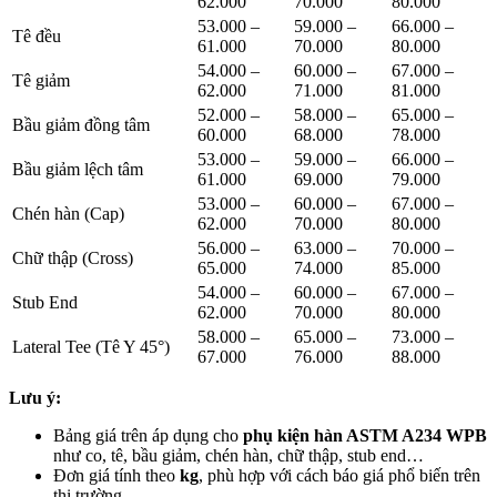
62.000
70.000
80.000
53.000 –
59.000 –
66.000 –
Tê đều
61.000
70.000
80.000
54.000 –
60.000 –
67.000 –
Tê giảm
62.000
71.000
81.000
52.000 –
58.000 –
65.000 –
Bầu giảm đồng tâm
60.000
68.000
78.000
53.000 –
59.000 –
66.000 –
Bầu giảm lệch tâm
61.000
69.000
79.000
53.000 –
60.000 –
67.000 –
Chén hàn (Cap)
62.000
70.000
80.000
56.000 –
63.000 –
70.000 –
Chữ thập (Cross)
65.000
74.000
85.000
54.000 –
60.000 –
67.000 –
Stub End
62.000
70.000
80.000
58.000 –
65.000 –
73.000 –
Lateral Tee (Tê Y 45°)
67.000
76.000
88.000
Lưu ý:
Bảng giá trên áp dụng cho
phụ kiện hàn ASTM A234 WPB
như co, tê, bầu giảm, chén hàn, chữ thập, stub end…
Đơn giá tính theo
kg
, phù hợp với cách báo giá phổ biến trên
thị trường.