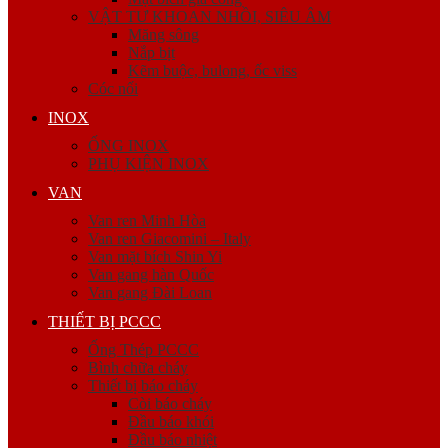
VẬT TƯ KHOAN NHỒI, SIÊU ÂM
Măng sông
Nắp bịt
Kẽm buộc, bulong, ốc viss
Cóc nối
INOX
ỐNG INOX
PHỤ KIỆN INOX
VAN
Van ren Minh Hòa
Van ren Giacomini – Italy
Van mặt bích Shin Yi
Van gang hàn Quốc
Van gang Đài Loan
THIẾT BỊ PCCC
Ống Thép PCCC
Bình chữa cháy
Thiết bị báo cháy
Còi báo cháy
Đầu báo khói
Đầu báo nhiệt