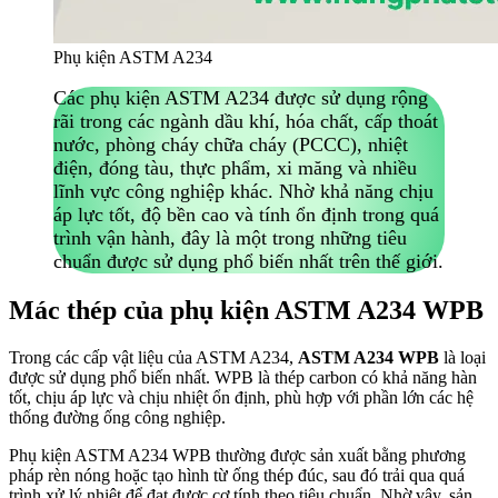
Phụ kiện ASTM A234
Các phụ kiện ASTM A234 được sử dụng rộng
rãi trong các ngành dầu khí, hóa chất, cấp thoát
nước, phòng cháy chữa cháy (PCCC), nhiệt
điện, đóng tàu, thực phẩm, xi măng và nhiều
lĩnh vực công nghiệp khác. Nhờ khả năng chịu
áp lực tốt, độ bền cao và tính ổn định trong quá
trình vận hành, đây là một trong những tiêu
chuẩn được sử dụng phổ biến nhất trên thế giới.
Mác thép của phụ kiện ASTM A234 WPB
Trong các cấp vật liệu của ASTM A234,
ASTM A234 WPB
là loại
được sử dụng phổ biến nhất. WPB là thép carbon có khả năng hàn
tốt, chịu áp lực và chịu nhiệt ổn định, phù hợp với phần lớn các hệ
thống đường ống công nghiệp.
Phụ kiện ASTM A234 WPB thường được sản xuất bằng phương
pháp rèn nóng hoặc tạo hình từ ống thép đúc, sau đó trải qua quá
trình xử lý nhiệt để đạt được cơ tính theo tiêu chuẩn. Nhờ vậy, sản