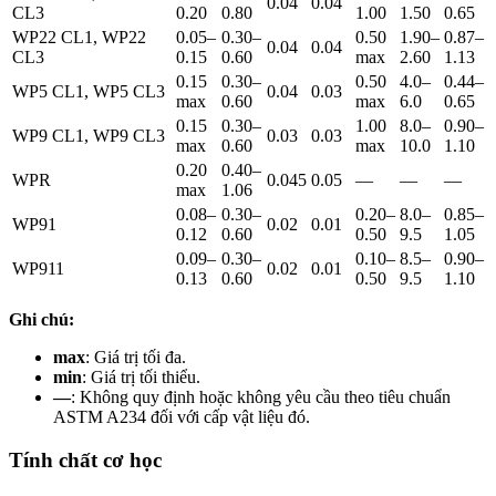
0.04
0.04
CL3
0.20
0.80
1.00
1.50
0.65
WP22 CL1, WP22
0.05–
0.30–
0.50
1.90–
0.87–
0.04
0.04
CL3
0.15
0.60
max
2.60
1.13
0.15
0.30–
0.50
4.0–
0.44–
WP5 CL1, WP5 CL3
0.04
0.03
max
0.60
max
6.0
0.65
0.15
0.30–
1.00
8.0–
0.90–
WP9 CL1, WP9 CL3
0.03
0.03
max
0.60
max
10.0
1.10
0.20
0.40–
WPR
0.045
0.05
—
—
—
max
1.06
0.08–
0.30–
0.20–
8.0–
0.85–
WP91
0.02
0.01
0.12
0.60
0.50
9.5
1.05
0.09–
0.30–
0.10–
8.5–
0.90–
WP911
0.02
0.01
0.13
0.60
0.50
9.5
1.10
Ghi chú:
max
: Giá trị tối đa.
min
: Giá trị tối thiểu.
—
: Không quy định hoặc không yêu cầu theo tiêu chuẩn
ASTM A234 đối với cấp vật liệu đó.
Tính chất cơ học