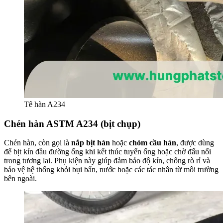
Tê hàn A234
Chén hàn ASTM A234 (bịt chụp)
Chén hàn, còn gọi là
nắp bịt hàn
hoặc
chỏm cầu hàn
, được dùng
để bịt kín đầu đường ống khi kết thúc tuyến ống hoặc chờ đấu nối
trong tương lai. Phụ kiện này giúp đảm bảo độ kín, chống rò rỉ và
bảo vệ hệ thống khỏi bụi bẩn, nước hoặc các tác nhân từ môi trường
bên ngoài.