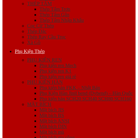
THÉP TẤM
Thép Tấm Trơn
Thép Tấm Gân
Thép Tấm Nhập Khẩu
Cọc Cừ Thép
Thép Đặc
Thép Ray Cầu Trục
Xà Gồ
Phụ Kiện Thép
PHỤ KIỆN REN
Phụ kiện ren Mech
Phụ kiện ren K1
Phụ kiện ren giá rẻ
PHỤ KIỆN HÀN
Phụ kiện hàn FKK – Nhật Bản
Phụ Kiện Hàn Jinil bend (Dybend) – Hàn Quốc
Phụ kiện hàn SCH20 SCH40 SCH80 SCH160
MẶT BÍCH
Mặt bích JIS
Mặt bích BS
Mặt bích ANSI
Mặt bích DIN
Mặt bích mù
Mặt bích gia công