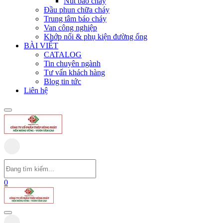
Nút báo cháy
Đầu phun chữa cháy
Trung tâm báo cháy
Van công nghiệp
Khớp nối & phụ kiện đường ống
BÀI VIẾT
CATALOG
Tin chuyên ngành
Tư vấn khách hàng
Blog tin tức
Liên hệ
0