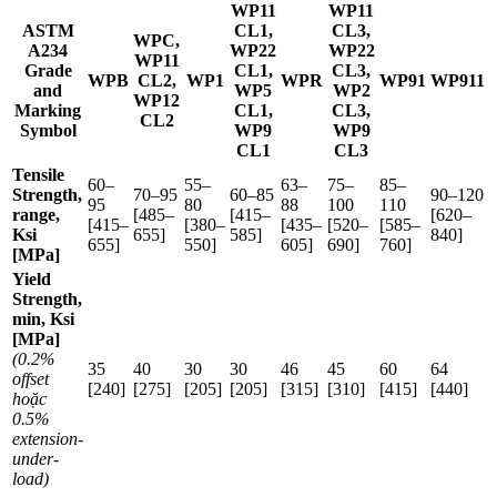
WP11
WP11
ASTM
CL1,
CL3,
WPC,
A234
WP22
WP22
WP11
Grade
CL1,
CL3,
WPB
CL2,
WP1
WPR
WP91
WP911
and
WP5
WP2
WP12
Marking
CL1,
CL3,
CL2
Symbol
WP9
WP9
CL1
CL3
Tensile
60–
55–
63–
75–
85–
Strength,
70–95
60–85
90–120
95
80
88
100
110
range,
[485–
[415–
[620–
[415–
[380–
[435–
[520–
[585–
Ksi
655]
585]
840]
655]
550]
605]
690]
760]
[MPa]
Yield
Strength,
min, Ksi
[MPa]
(0.2%
35
40
30
30
46
45
60
64
offset
[240]
[275]
[205]
[205]
[315]
[310]
[415]
[440]
hoặc
0.5%
extension-
under-
load)