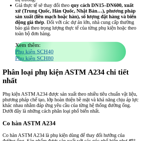
Giá thực tế sẽ thay đổi theo
quy cách DN15–DN600, xuất
xứ (Trung Quốc, Hàn Quốc, Nhật Bản…), phương pháp
sản xuất (liền mạch hoặc hàn), số lượng đặt hàng và biến
động giá thép
. Đối với các dự án lớn, nhà cung cấp thường
báo giá theo trọng lượng thực tế của từng phụ kiện hoặc theo
toàn bộ đơn hàng.
Xem thêm:
Phụ kiện SCH40
Phụ kiện SCH80
Phân loại phụ kiện ASTM A234 chi tiết
nhất
Phụ kiện ASTM A234 được sản xuất theo nhiều tiêu chuẩn vật liệu,
phương pháp chế tạo, lớp hoàn thiện bề mặt và khả năng chịu áp lực
khác nhau nhằm đáp ứng yêu cầu của từng hệ thống đường ống.
Dưới đây là những cách phân loại phổ biến nhất.
Co hàn ASTM A234
Co hàn ASTM A234 là phụ kiện dùng để thay đổi hướng của
đường ống. Sản phẩm được sản xuất với các góc phổ biến như
45°,