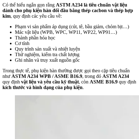
Có thể hiểu ngắn gọn rằng
ASTM A234 là tiêu chuẩn vật liệu
dành cho phụ kiện hàn đối đầu bằng thép cacbon và thép hợp
kim
, quy định các yêu cầu về:
Phạm vi sản phẩm áp dụng (cút, tê, bầu giảm, chỏm bịt…)
Mác vật liệu (WPB, WPC, WP11, WP22, WP91…)
Thành phần hóa học
Cơ tính
Quy trình sản xuất và nhiệt luyện
Thử nghiệm, kiểm tra chất lượng
Ghi nhãn và truy xuất nguồn gốc
Trong thực tế, phụ kiện hàn thường được gọi theo cặp tiêu chuẩn
như
ASTM A234 WPB / ASME B16.9
, trong đó
ASTM A234
quy định
vật liệu và yêu cầu kỹ thuật
, còn
ASME B16.9
quy định
kích thước và hình dạng của phụ kiện
.