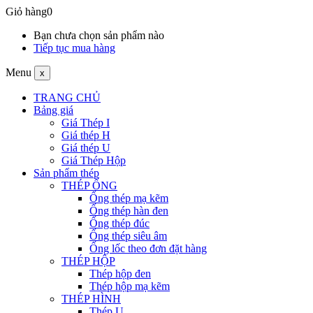
Giỏ hàng
0
Bạn chưa chọn sản phẩm nào
Tiếp tục mua hàng
Menu
x
TRANG CHỦ
Bảng giá
Giá Thép I
Giá thép H
Giá thép U
Giá Thép Hộp
Sản phẩm thép
THÉP ỐNG
Ống thép mạ kẽm
Ống thép hàn đen
Ống thép đúc
Ống thép siêu âm
Ống lốc theo đơn đặt hàng
THÉP HỘP
Thép hộp đen
Thép hộp mạ kẽm
THÉP HÌNH
Thép U