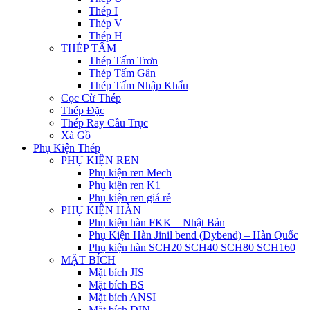
Thép I
Thép V
Thép H
THÉP TẤM
Thép Tấm Trơn
Thép Tấm Gân
Thép Tấm Nhập Khẩu
Cọc Cừ Thép
Thép Đặc
Thép Ray Cầu Trục
Xà Gồ
Phụ Kiện Thép
PHỤ KIỆN REN
Phụ kiện ren Mech
Phụ kiện ren K1
Phụ kiện ren giá rẻ
PHỤ KIỆN HÀN
Phụ kiện hàn FKK – Nhật Bản
Phụ Kiện Hàn Jinil bend (Dybend) – Hàn Quốc
Phụ kiện hàn SCH20 SCH40 SCH80 SCH160
MẶT BÍCH
Mặt bích JIS
Mặt bích BS
Mặt bích ANSI
Mặt bích DIN