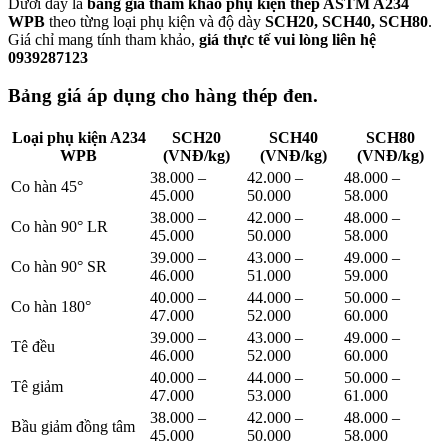
Dưới đây là
bảng giá tham khảo phụ kiện thép ASTM A234
WPB
theo từng loại phụ kiện và độ dày
SCH20, SCH40, SCH80
.
Giá chỉ mang tính tham khảo,
giá thực tế vui lòng liên hệ
0939287123
Bảng giá áp dụng cho hàng thép đen.
Loại phụ kiện A234
SCH20
SCH40
SCH80
WPB
(VNĐ/kg)
(VNĐ/kg)
(VNĐ/kg)
38.000 –
42.000 –
48.000 –
Co hàn 45°
45.000
50.000
58.000
38.000 –
42.000 –
48.000 –
Co hàn 90° LR
45.000
50.000
58.000
39.000 –
43.000 –
49.000 –
Co hàn 90° SR
46.000
51.000
59.000
40.000 –
44.000 –
50.000 –
Co hàn 180°
47.000
52.000
60.000
39.000 –
43.000 –
49.000 –
Tê đều
46.000
52.000
60.000
40.000 –
44.000 –
50.000 –
Tê giảm
47.000
53.000
61.000
38.000 –
42.000 –
48.000 –
Bầu giảm đồng tâm
45.000
50.000
58.000