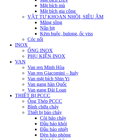
Mặt bích mù
Mặt bích gia công
VẬT TƯ KHOAN NHỒI, SIÊU ÂM
Măng sông
Nắp bịt
Kẽm buộc, bulong, ốc viss
Cóc nối
INOX
ỐNG INOX
PHỤ KIỆN INOX
VAN
Van ren Minh Hòa
Van ren Giacomini – Italy
Van mặt bích Shin Yi
Van gang hàn Quốc
Van gang Đài Loan
THIẾT BỊ PCCC
Ống Thép PCCC
Bình chữa cháy
Thiết bị báo cháy
Còi báo cháy
Đầu báo khói
Đầu báo nhiệt
Đèn báo phòng