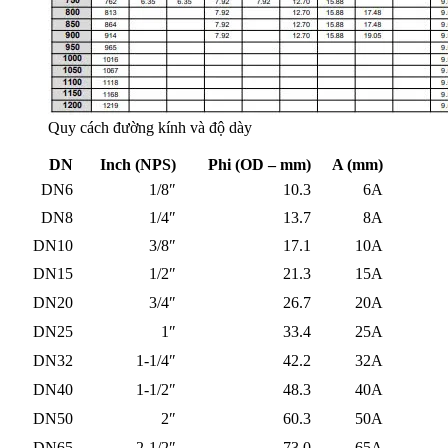
Quy cách đường kính và độ dày
DN
Inch (NPS)
Phi (OD – mm)
A (mm)
DN6
1/8″
10.3
6A
DN8
1/4″
13.7
8A
DN10
3/8″
17.1
10A
DN15
1/2″
21.3
15A
DN20
3/4″
26.7
20A
DN25
1″
33.4
25A
DN32
1-1/4″
42.2
32A
DN40
1-1/2″
48.3
40A
DN50
2″
60.3
50A
DN65
2-1/2″
73.0
65A