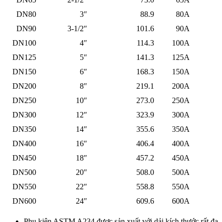
DN80
3″
88.9
80A
DN90
3-1/2″
101.6
90A
DN100
4″
114.3
100A
DN125
5″
141.3
125A
DN150
6″
168.3
150A
DN200
8″
219.1
200A
DN250
10″
273.0
250A
DN300
12″
323.9
300A
DN350
14″
355.6
350A
DN400
16″
406.4
400A
DN450
18″
457.2
450A
DN500
20″
508.0
500A
DN550
22″
558.8
550A
DN600
24″
609.6
600A
Phụ kiện ASTM A234 được sản xuất với dải kích thước rất đa