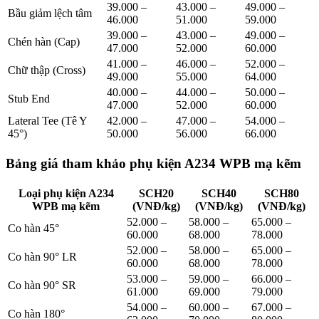
39.000 –
43.000 –
49.000 –
Bầu giảm lệch tâm
46.000
51.000
59.000
39.000 –
43.000 –
49.000 –
Chén hàn (Cap)
47.000
52.000
60.000
41.000 –
46.000 –
52.000 –
Chữ thập (Cross)
49.000
55.000
64.000
40.000 –
44.000 –
50.000 –
Stub End
47.000
52.000
60.000
Lateral Tee (Tê Y
42.000 –
47.000 –
54.000 –
45°)
50.000
56.000
66.000
Bảng giá tham khảo phụ kiện A234 WPB mạ kẽm
Loại phụ kiện A234
SCH20
SCH40
SCH80
WPB mạ kẽm
(VNĐ/kg)
(VNĐ/kg)
(VNĐ/kg)
52.000 –
58.000 –
65.000 –
Co hàn 45°
60.000
68.000
78.000
52.000 –
58.000 –
65.000 –
Co hàn 90° LR
60.000
68.000
78.000
53.000 –
59.000 –
66.000 –
Co hàn 90° SR
61.000
69.000
79.000
54.000 –
60.000 –
67.000 –
Co hàn 180°