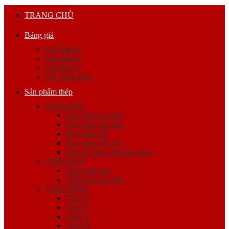
TRANG CHỦ
Bảng giá
Giá Thép I
Giá thép H
Giá thép U
Giá Thép Hộp
Sản phẩm thép
THÉP ỐNG
Ống thép mạ kẽm
Ống thép hàn đen
Ống thép đúc
Ống thép siêu âm
Ống lốc theo đơn đặt hàng
THÉP HỘP
Thép hộp đen
Thép hộp mạ kẽm
THÉP HÌNH
Thép U
Thép I
Thép V
Thép H