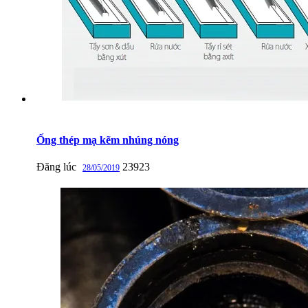
Ống thép mạ kẽm nhúng nóng
Đăng lúc
23923
28/05/2019