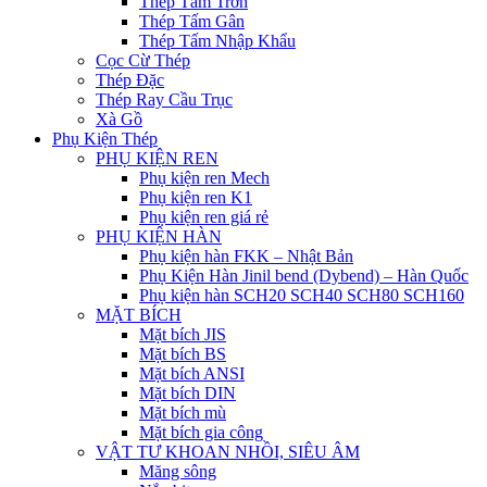
Thép Tấm Trơn
Thép Tấm Gân
Thép Tấm Nhập Khẩu
Cọc Cừ Thép
Thép Đặc
Thép Ray Cầu Trục
Xà Gồ
Phụ Kiện Thép
PHỤ KIỆN REN
Phụ kiện ren Mech
Phụ kiện ren K1
Phụ kiện ren giá rẻ
PHỤ KIỆN HÀN
Phụ kiện hàn FKK – Nhật Bản
Phụ Kiện Hàn Jinil bend (Dybend) – Hàn Quốc
Phụ kiện hàn SCH20 SCH40 SCH80 SCH160
MẶT BÍCH
Mặt bích JIS
Mặt bích BS
Mặt bích ANSI
Mặt bích DIN
Mặt bích mù
Mặt bích gia công
VẬT TƯ KHOAN NHỒI, SIÊU ÂM
Măng sông