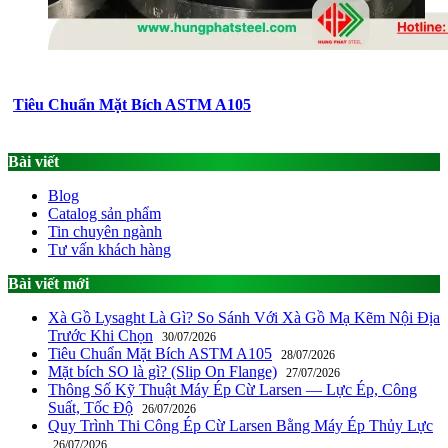
Tiêu Chuẩn Mặt Bích ASTM A105
Bài viết
Blog
Catalog sản phẩm
Tin chuyên ngành
Tư vấn khách hàng
Bài viết mới
Xà Gồ Lysaght Là Gì? So Sánh Với Xà Gồ Mạ Kẽm Nội Địa
Trước Khi Chọn
30/07/2026
Tiêu Chuẩn Mặt Bích ASTM A105
28/07/2026
Mặt bích SO là gì? (Slip On Flange)
27/07/2026
Thông Số Kỹ Thuật Máy Ép Cừ Larsen — Lực Ép, Công
Suất, Tốc Độ
26/07/2026
Quy Trình Thi Công Ép Cừ Larsen Bằng Máy Ép Thủy Lực
26/07/2026