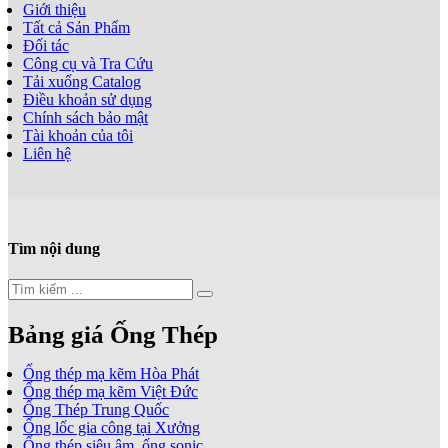
Giới thiệu
Tất cả Sản Phẩm
Đối tác
Công cụ và Tra Cứu
Tải xuống Catalog
Điều khoản sử dụng
Chính sách bảo mật
Tài khoản của tôi
Liên hệ
Tìm nội dung
Bảng giá Ống Thép
Ống thép mạ kẽm Hòa Phát
Ống thép mạ kẽm Việt Đức
Ống Thép Trung Quốc
Ống lốc gia công tại Xưởng
Ống thép siêu âm, ống sonic