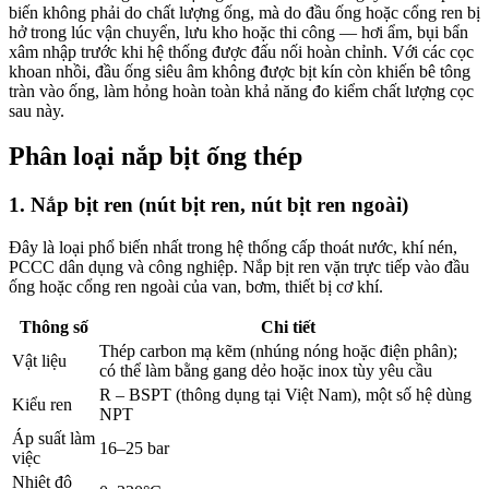
biến không phải do chất lượng ống, mà do đầu ống hoặc cổng ren bị
hở trong lúc vận chuyển, lưu kho hoặc thi công — hơi ẩm, bụi bẩn
xâm nhập trước khi hệ thống được đấu nối hoàn chỉnh. Với các cọc
khoan nhồi, đầu ống siêu âm không được bịt kín còn khiến bê tông
tràn vào ống, làm hỏng hoàn toàn khả năng đo kiểm chất lượng cọc
sau này.
Phân loại nắp bịt ống thép
1. Nắp bịt ren (nút bịt ren, nút bịt ren ngoài)
Đây là loại phổ biến nhất trong hệ thống cấp thoát nước, khí nén,
PCCC dân dụng và công nghiệp. Nắp bịt ren vặn trực tiếp vào đầu
ống hoặc cổng ren ngoài của van, bơm, thiết bị cơ khí.
Thông số
Chi tiết
Thép carbon mạ kẽm (nhúng nóng hoặc điện phân);
Vật liệu
có thể làm bằng gang dẻo hoặc inox tùy yêu cầu
R – BSPT (thông dụng tại Việt Nam), một số hệ dùng
Kiểu ren
NPT
Áp suất làm
16–25 bar
việc
Nhiệt độ