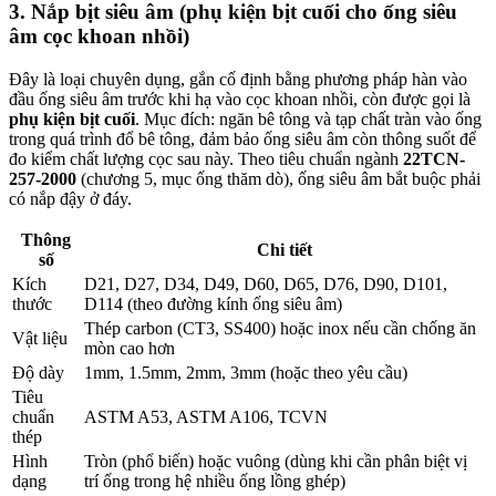
3. Nắp bịt siêu âm (phụ kiện bịt cuối cho ống siêu
âm cọc khoan nhồi)
Đây là loại chuyên dụng, gắn cố định bằng phương pháp hàn vào
đầu ống siêu âm trước khi hạ vào cọc khoan nhồi, còn được gọi là
phụ kiện bịt cuối
. Mục đích: ngăn bê tông và tạp chất tràn vào ống
trong quá trình đổ bê tông, đảm bảo ống siêu âm còn thông suốt để
đo kiểm chất lượng cọc sau này. Theo tiêu chuẩn ngành
22TCN-
257-2000
(chương 5, mục ống thăm dò), ống siêu âm bắt buộc phải
có nắp đậy ở đáy.
Thông
Chi tiết
số
Kích
D21, D27, D34, D49, D60, D65, D76, D90, D101,
thước
D114 (theo đường kính ống siêu âm)
Thép carbon (CT3, SS400) hoặc inox nếu cần chống ăn
Vật liệu
mòn cao hơn
Độ dày
1mm, 1.5mm, 2mm, 3mm (hoặc theo yêu cầu)
Tiêu
chuẩn
ASTM A53, ASTM A106, TCVN
thép
Hình
Tròn (phổ biến) hoặc vuông (dùng khi cần phân biệt vị
dạng
trí ống trong hệ nhiều ống lồng ghép)