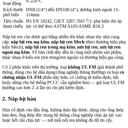
0–220°C
hoạt động
Kích thước
DN8 (1/4″) đến DN100 (4″), đường kính ngoài 13–
phổ biến
114mm
Tiêu chuẩn
BS EN 10242, GB/T 3287, ISO 7/1; phụ kiện rèn áp
tham chiếu
lực có thể theo ASTM A105/ASME B16.3
Nắp bịt ren còn được gọi bằng nhiều tên khác nhau tùy nhà cung
cấp:
nắp bịt ren mạ kẽm
,
nắp bịt ren Mech
(theo thương hiệu phụ
kiện Mech),
nắp bịt ren trong mạ kẽm
,
nút bịt ren
,
nút bịt ren
ngoài mạ kẽm
. Về bản chất đây đều là cùng một nhóm sản phẩm,
khác nhau ở kiểu ren (ren trong/ren ngoài) và thương hiệu gia công.
Có 2 phân khúc trên thị trường: loại
không UL FM
(giá thành phổ
thông, dùng cho hệ dân dụng/công nghiệp thông thường) và loại
có
chứng nhận UL FM
(thân dày hơn, có chứng từ kiểm định, bắt
buộc dùng cho hệ thống PCCC cần nghiệm thu) — giá loại UL FM
thường cao hơn 2–4 lần do chi phí kiểm định.
2. Nắp bịt hàn
Hàn cố định vào đầu ống, không tháo lắp được, dùng cho ống thép
hàn đen, ống thép đúc trong hệ thống công nghiệp chịu áp lực cao
hoặc kết cấu chịu lực — nơi mối nối ren không đủ độ tin cậy.