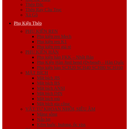
Thép Đặc
Thép Ray Cầu Trục
Xà Gồ
Phụ Kiện Thép
PHỤ KIỆN REN
Phụ kiện ren Mech
Phụ kiện ren K1
Phụ kiện ren giá rẻ
PHỤ KIỆN HÀN
Phụ kiện hàn FKK – Nhật Bản
Phụ Kiện Hàn Jinil bend (Dybend) – Hàn Quốc
Phụ kiện hàn SCH20 SCH40 SCH80 SCH160
MẶT BÍCH
Mặt bích JIS
Mặt bích BS
Mặt bích ANSI
Mặt bích DIN
Mặt bích mù
Mặt bích gia công
VẬT TƯ KHOAN NHỒI, SIÊU ÂM
Măng sông
Nắp bịt
Kẽm buộc, bulong, ốc viss