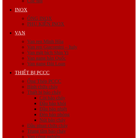
Cóc nối
INOX
ỐNG INOX
PHỤ KIỆN INOX
VAN
Van ren Minh Hòa
Van ren Giacomini – Italy
Van mặt bích Shin Yi
Van gang hàn Quốc
Van gang Đài Loan
THIẾT BỊ PCCC
Ống Thép PCCC
Bình chữa cháy
Thiết bị báo cháy
Còi báo cháy
Đầu báo khói
Đầu báo nhiệt
Đèn báo phòng
Nút báo cháy
Đầu phun chữa cháy
Trung tâm báo cháy
Van công nghiệp