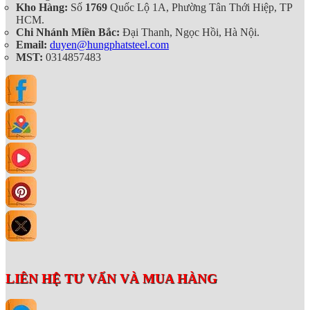
Kho Hàng:
Số
1769
Quốc Lộ 1A, Phường Tân Thới Hiệp, TP
HCM.
Chi Nhánh Miền Bắc:
Đại Thanh, Ngọc Hồi, Hà Nội.
Email:
duyen@hungphatsteel.com
MST:
0314857483
LIÊN HỆ TƯ VẤN VÀ MUA HÀNG