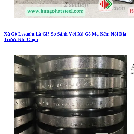
Xà Gồ Lysaght Là Gì? So Sánh Với Xà Gồ Mạ Kẽm Nội Địa
Trước Khi Chọn