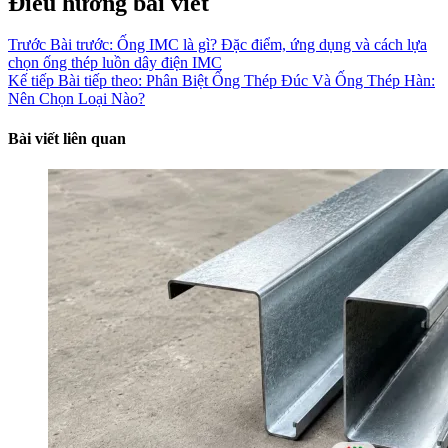
Điều hướng bài viết
Trước
Bài trước:
Ống IMC là gì? Đặc điểm, ứng dụng và cách lựa
chọn ống thép luồn dây điện IMC
Kế tiếp
Bài tiếp theo:
Phân Biệt Ống Thép Đúc Và Ống Thép Hàn:
Nên Chọn Loại Nào?
Bài viết liên quan