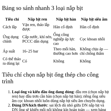
Bảng so sánh nhanh 3 loại nắp bịt
Tiêu chí
Nắp bịt ren
Nắp bịt hàn
Nắp bịt siêu âm
Vặn ren, tháo lắp
Cách lắp
Hàn cố định
Hàn cố định
được
Ống công
Ứng dụng
Cấp nước, khí nén,
nghiệp áp lực
Cọc khoan nhồi
chính
PCCC dân dụng
cao
Theo mối hàn,
Không chịu áp —
Áp suất
16–25 bar
thường cao hơn
chỉ chống thấm
Có thể tháo
Có
Không
Không
ra dùng lại
Tiêu chí chọn nắp bịt ống thép cho công
trình
Loại ống và kiểu đầu ống đang dùng
: đầu ren (chọn nắp bịt
ren) hay đầu trơn cần hàn (chọn nắp bịt hàn); riêng ống siêu
âm cọc khoan nhồi luôn dùng nắp bịt siêu âm chuyên dụng.
Đúng DN/kích thước
: sai lệch dù nhỏ giữa DN nắp bịt và
DN ống sẽ khiến mối nối không kín hoàn toàn — xem bảng