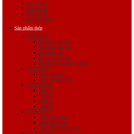
Giá Thép I
Giá thép H
Giá thép U
Giá Thép Hộp
Sản phẩm thép
THÉP ỐNG
Ống thép mạ kẽm
Ống thép hàn đen
Ống thép đúc
Ống thép siêu âm
Ống lốc theo đơn đặt hàng
THÉP HỘP
Thép hộp đen
Thép hộp mạ kẽm
THÉP HÌNH
Thép U
Thép I
Thép V
Thép H
THÉP TẤM
Thép Tấm Trơn
Thép Tấm Gân
Thép Tấm Nhập Khẩu
Cọc Cừ Thép