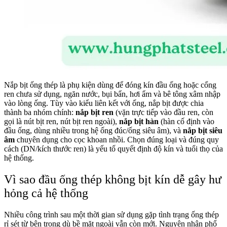
Nắp bịt ống thép là phụ kiện dùng để đóng kín đầu ống hoặc cổng
ren chưa sử dụng, ngăn nước, bụi bẩn, hơi ẩm và bê tông xâm nhập
vào lòng ống. Tùy vào kiểu liên kết với ống, nắp bịt được chia
thành ba nhóm chính:
nắp bịt ren
(vặn trực tiếp vào đầu ren, còn
gọi là nút bịt ren, nút bịt ren ngoài),
nắp bịt hàn
(hàn cố định vào
đầu ống, dùng nhiều trong hệ ống đúc/ống siêu âm), và
nắp bịt siêu
âm
chuyên dụng cho cọc khoan nhồi. Chọn đúng loại và đúng quy
cách (DN/kích thước ren) là yếu tố quyết định độ kín và tuổi thọ của
hệ thống.
Vì sao đầu ống thép không bịt kín dễ gây hư
hỏng cả hệ thống
Nhiều công trình sau một thời gian sử dụng gặp tình trạng ống thép
rỉ sét từ bên trong dù bề mặt ngoài vẫn còn mới. Nguyên nhân phổ