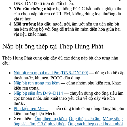
DN8–DN100 ở trên để đối chiếu.
Yêu cầu chứng nhận
: hệ thống PCCC bắt buộc nghiệm thu
cần chọn nắp bịt ren có UL FM, không dùng loại thường dù
giá rẻ hơn.
Môi trường lắp đặt
: ngoài trời, ẩm ướt nên ưu tiên nắp bịt
mạ kẽm đồng bộ với ống để tránh ăn mòn điện hóa giữa hai
vật liệu khác nhau.
Nắp bịt ống thép tại Thép Hùng Phát
Thép Hùng Phát cung cấp đầy đủ các dòng nắp bịt cho từng nhu
cầu:
Nút bịt ren ngoài mạ kẽm (DN8–DN100)
— dùng cho hệ cấp
thoát nước, khí nén, PCCC dân dụng.
Nắp bịt ren trong mạ kẽm
— cùng nhóm phụ kiện ren, khác
kiểu ren trong.
Nắp bịt siêu âm D49–D114
— chuyên dùng cho ống siêu âm
cọc khoan nhồi, sản xuất theo yêu cầu về độ dày và kích
thước.
Phụ kiện ren Mech
— nếu công trình đang dùng đồng bộ phụ
kiện thương hiệu Mech.
Xem thêm:
Ống thép mạ kẽm
,
Ống thép siêu âm
,
Măng sông
ống siêu âm
,
Cữ định vị thép
,
Ống vách thép cọc khoan nhồi
.