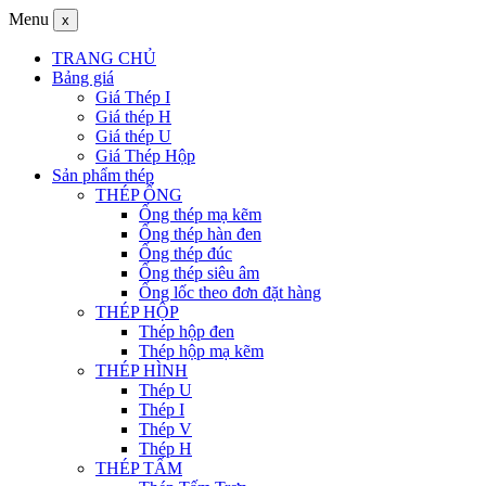
Menu
x
TRANG CHỦ
Bảng giá
Giá Thép I
Giá thép H
Giá thép U
Giá Thép Hộp
Sản phẩm thép
THÉP ỐNG
Ống thép mạ kẽm
Ống thép hàn đen
Ống thép đúc
Ống thép siêu âm
Ống lốc theo đơn đặt hàng
THÉP HỘP
Thép hộp đen
Thép hộp mạ kẽm
THÉP HÌNH
Thép U
Thép I
Thép V
Thép H
THÉP TẤM