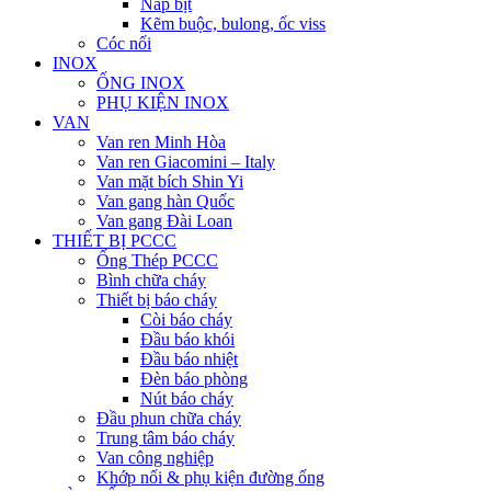
Nắp bịt
Kẽm buộc, bulong, ốc viss
Cóc nối
INOX
ỐNG INOX
PHỤ KIỆN INOX
VAN
Van ren Minh Hòa
Van ren Giacomini – Italy
Van mặt bích Shin Yi
Van gang hàn Quốc
Van gang Đài Loan
THIẾT BỊ PCCC
Ống Thép PCCC
Bình chữa cháy
Thiết bị báo cháy
Còi báo cháy
Đầu báo khói
Đầu báo nhiệt
Đèn báo phòng
Nút báo cháy
Đầu phun chữa cháy
Trung tâm báo cháy
Van công nghiệp
Khớp nối & phụ kiện đường ống