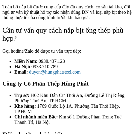
Toàn bộ nắp bịt được cung cấp đầy đủ quy cách, có sẵn tại kho, đội
ngũ tư vấn kỹ thuật hỗ trợ xác nhận đúng DN và loại nắp bịt theo hệ
thống thực tế của công trình trước khi báo giá.
Cần tư vấn quy cách nắp bịt ống thép phù
hợp?
Gọi hotline/Zalo để được tư vấn trực tiếp:
Miền Nam:
0938.437.123
Hà Nội:
0933.710.789
Email:
duyen@hungphatsteel.com
Công ty Cổ Phần Thép Hùng Phát
Trụ sở:
H62 Khu Dân Cư Thới An, Đường Lê Thị Riêng,
Phường Thới An, TP.HCM
Kho hàng:
1769 Quốc Lộ 1A, Phường Tân Thới Hiệp,
TP.HCM
Chi nhánh miền Bắc:
Km số 1 Đường Phan Trọng Tuệ,
Thanh Trì, Hà Nội