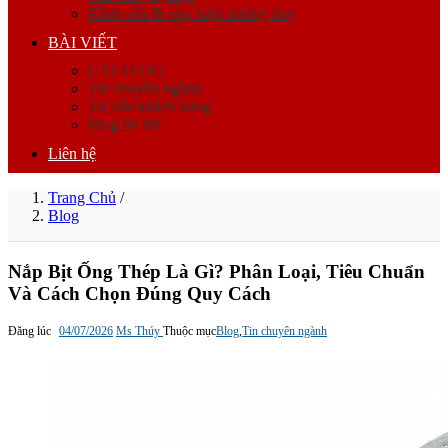
Khớp nối & phụ kiện đường ống
BÀI VIẾT
CATALOG
Tin chuyên ngành
Tư vấn khách hàng
Blog tin tức
Liên hệ
Trang Chủ
/
Blog
Nắp Bịt Ống Thép Là Gì? Phân Loại, Tiêu Chuẩn
Và Cách Chọn Đúng Quy Cách
Đăng lúc
04/07/2026
Ms Thúy
Thuộc mục
Blog
,
Tin chuyên ngành