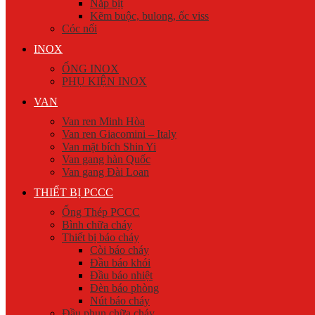
Nắp bịt
Kẽm buộc, bulong, ốc viss
Cóc nối
INOX
ỐNG INOX
PHỤ KIỆN INOX
VAN
Van ren Minh Hòa
Van ren Giacomini – Italy
Van mặt bích Shin Yi
Van gang hàn Quốc
Van gang Đài Loan
THIẾT BỊ PCCC
Ống Thép PCCC
Bình chữa cháy
Thiết bị báo cháy
Còi báo cháy
Đầu báo khói
Đầu báo nhiệt
Đèn báo phòng
Nút báo cháy
Đầu phun chữa cháy