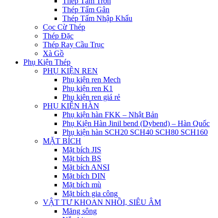
Thép Tấm Trơn
Thép Tấm Gân
Thép Tấm Nhập Khẩu
Cọc Cừ Thép
Thép Đặc
Thép Ray Cầu Trục
Xà Gồ
Phụ Kiện Thép
PHỤ KIỆN REN
Phụ kiện ren Mech
Phụ kiện ren K1
Phụ kiện ren giá rẻ
PHỤ KIỆN HÀN
Phụ kiện hàn FKK – Nhật Bản
Phụ Kiện Hàn Jinil bend (Dybend) – Hàn Quốc
Phụ kiện hàn SCH20 SCH40 SCH80 SCH160
MẶT BÍCH
Mặt bích JIS
Mặt bích BS
Mặt bích ANSI
Mặt bích DIN
Mặt bích mù
Mặt bích gia công
VẬT TƯ KHOAN NHỒI, SIÊU ÂM
Măng sông