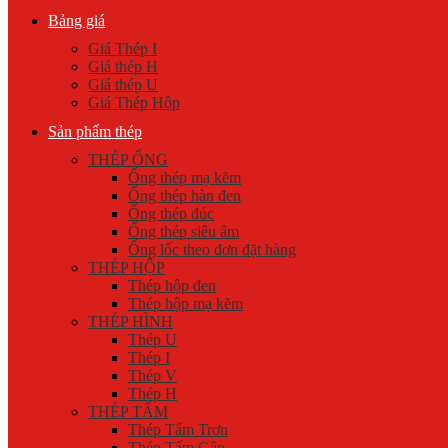
Bảng giá
Giá Thép I
Giá thép H
Giá thép U
Giá Thép Hộp
Sản phẩm thép
THÉP ỐNG
Ống thép mạ kẽm
Ống thép hàn đen
Ống thép đúc
Ống thép siêu âm
Ống lốc theo đơn đặt hàng
THÉP HỘP
Thép hộp đen
Thép hộp mạ kẽm
THÉP HÌNH
Thép U
Thép I
Thép V
Thép H
THÉP TẤM
Thép Tấm Trơn
Thép Tấm Gân