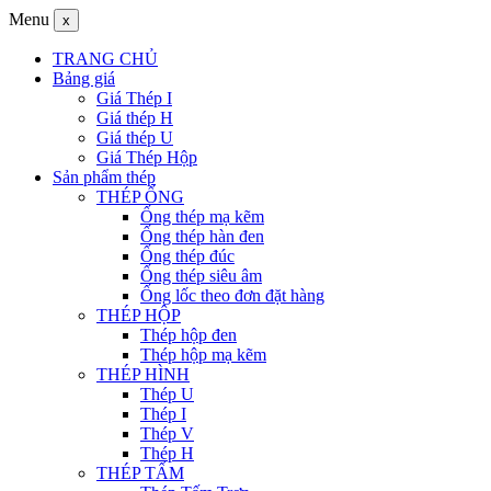
Menu
x
TRANG CHỦ
Bảng giá
Giá Thép I
Giá thép H
Giá thép U
Giá Thép Hộp
Sản phẩm thép
THÉP ỐNG
Ống thép mạ kẽm
Ống thép hàn đen
Ống thép đúc
Ống thép siêu âm
Ống lốc theo đơn đặt hàng
THÉP HỘP
Thép hộp đen
Thép hộp mạ kẽm
THÉP HÌNH
Thép U
Thép I
Thép V
Thép H
THÉP TẤM