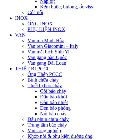
Nắp bịt
Kẽm buộc, bulong, ốc viss
Cóc nối
INOX
ỐNG INOX
PHỤ KIỆN INOX
VAN
Van ren Minh Hòa
Van ren Giacomini – Italy
Van mặt bích Shin Yi
Van gang hàn Quốc
Van gang Đài Loan
THIẾT BỊ PCCC
Ống Thép PCCC
Bình chữa cháy
Thiết bị báo cháy
Còi báo cháy
Đầu báo khói
Đầu báo nhiệt
Đèn báo phòng
Nút báo cháy
Đầu phun chữa cháy
Trung tâm báo cháy
Van công nghiệp
Khớp nối & phụ kiện đường ống