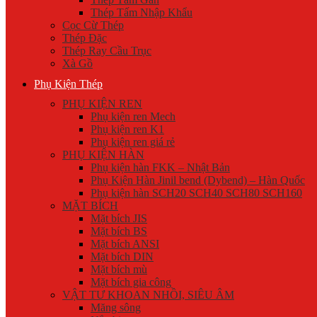
Thép Tấm Nhập Khẩu
Cọc Cừ Thép
Thép Đặc
Thép Ray Cầu Trục
Xà Gồ
Phụ Kiện Thép
PHỤ KIỆN REN
Phụ kiện ren Mech
Phụ kiện ren K1
Phụ kiện ren giá rẻ
PHỤ KIỆN HÀN
Phụ kiện hàn FKK – Nhật Bản
Phụ Kiện Hàn Jinil bend (Dybend) – Hàn Quốc
Phụ kiện hàn SCH20 SCH40 SCH80 SCH160
MẶT BÍCH
Mặt bích JIS
Mặt bích BS
Mặt bích ANSI
Mặt bích DIN
Mặt bích mù
Mặt bích gia công
VẬT TƯ KHOAN NHỒI, SIÊU ÂM
Măng sông