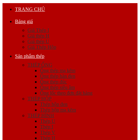
TRANG CHỦ
Bảng giá
Giá Thép I
Giá thép H
Giá thép U
Giá Thép Hộp
Sản phẩm thép
THÉP ỐNG
Ống thép mạ kẽm
Ống thép hàn đen
Ống thép đúc
Ống thép siêu âm
Ống lốc theo đơn đặt hàng
THÉP HỘP
Thép hộp đen
Thép hộp mạ kẽm
THÉP HÌNH
Thép U
Thép I
Thép V
Thép H