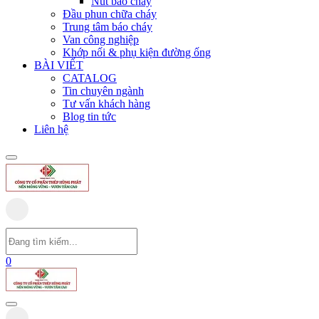
Nút báo cháy
Đầu phun chữa cháy
Trung tâm báo cháy
Van công nghiệp
Khớp nối & phụ kiện đường ống
BÀI VIẾT
CATALOG
Tin chuyên ngành
Tư vấn khách hàng
Blog tin tức
Liên hệ
0