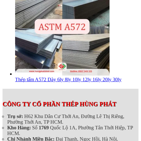
Thép tấm A572 Dày 6ly 8ly 10ly 12ly 16ly 20ly 30ly
CÔNG TY CỔ PHẦN THÉP HÙNG PHÁT
Trụ sở:
H62 Khu Dân Cư Thới An, Đường Lê Thị Riêng,
Phường Thới An, TP HCM.
Kho Hàng:
Số
1769
Quốc Lộ 1A, Phường Tân Thới Hiệp, TP
HCM.
Chi Nhánh Miền Bắc:
Đại Thanh, Ngọc Hồi, Hà Nội.