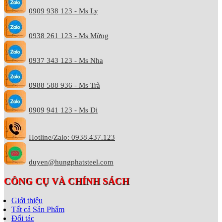
0909 938 123 - Ms Ly
0938 261 123 - Ms Mừng
0937 343 123 - Ms Nha
0988 588 936 - Ms Trà
0909 941 123 - Ms Di
Hotline/Zalo: 0938.437.123
duyen@hungphatsteel.com
CÔNG CỤ VÀ CHÍNH SÁCH
Giới thiệu
Tất cả Sản Phẩm
Đối tác