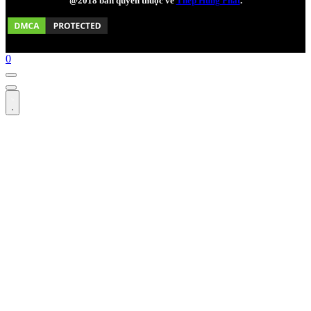
@2018 bản quyền thuộc về
Thép Hùng Phát
.
0