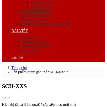
Đèn báo phòng
Nút báo cháy
Đầu phun chữa cháy
Trung tâm báo cháy
Van công nghiệp
Khớp nối & phụ kiện đường ống
BÀI VIẾT
CATALOG
Tin chuyên ngành
Tư vấn khách hàng
Blog tin tức
Liên hệ
Trang chủ
Sản phẩm được gắn thẻ “SCH-XXS”
SCH-XXS
Hiển thị tất cả 3 kết quả
Đã sắp xếp theo mới nhất