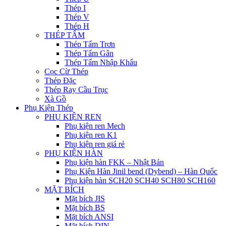
Thép I
Thép V
Thép H
THÉP TẤM
Thép Tấm Trơn
Thép Tấm Gân
Thép Tấm Nhập Khẩu
Cọc Cừ Thép
Thép Đặc
Thép Ray Cầu Trục
Xà Gồ
Phụ Kiện Thép
PHỤ KIỆN REN
Phụ kiện ren Mech
Phụ kiện ren K1
Phụ kiện ren giá rẻ
PHỤ KIỆN HÀN
Phụ kiện hàn FKK – Nhật Bản
Phụ Kiện Hàn Jinil bend (Dybend) – Hàn Quốc
Phụ kiện hàn SCH20 SCH40 SCH80 SCH160
MẶT BÍCH
Mặt bích JIS
Mặt bích BS
Mặt bích ANSI
Mặt bích DIN