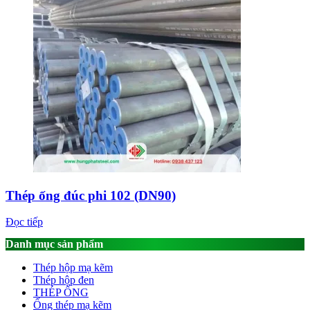
Thép ống đúc phi 102 (DN90)
Đọc tiếp
Danh mục sản phẩm
Thép hộp mạ kẽm
Thép hộp đen
THÉP ỐNG
Ống thép mạ kẽm