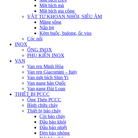
Mặt bích mù
Mặt bích gia công
VẬT TƯ KHOAN NHỒI, SIÊU ÂM
Măng sông
Nắp bịt
Kẽm buộc, bulong, ốc viss
Cóc nối
INOX
ỐNG INOX
PHỤ KIỆN INOX
VAN
Van ren Minh Hòa
Van ren Giacomini – Italy
Van mặt bích Shin Yi
Van gang hàn Quốc
Van gang Đài Loan
THIẾT BỊ PCCC
Ống Thép PCCC
Bình chữa cháy
Thiết bị báo cháy
Còi báo cháy
Đầu báo khói
Đầu báo nhiệt
Đèn báo phòng