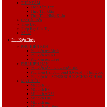
THÉP TẤM
Thép Tấm Trơn
Thép Tấm Gân
Thép Tấm Nhập Khẩu
Cọc Cừ Thép
Thép Đặc
Thép Ray Cầu Trục
Xà Gồ
Phụ Kiện Thép
PHỤ KIỆN REN
Phụ kiện ren Mech
Phụ kiện ren K1
Phụ kiện ren giá rẻ
PHỤ KIỆN HÀN
Phụ kiện hàn FKK – Nhật Bản
Phụ Kiện Hàn Jinil bend (Dybend) – Hàn Quốc
Phụ kiện hàn SCH20 SCH40 SCH80 SCH160
MẶT BÍCH
Mặt bích JIS
Mặt bích BS
Mặt bích ANSI
Mặt bích DIN
Mặt bích mù
Mặt bích gia công