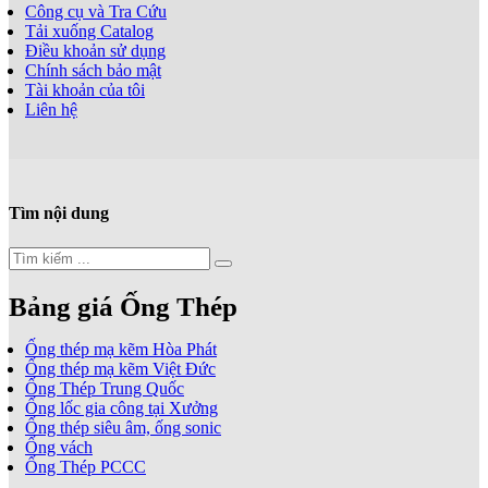
Công cụ và Tra Cứu
Tải xuống Catalog
Điều khoản sử dụng
Chính sách bảo mật
Tài khoản của tôi
Liên hệ
Tìm nội dung
Bảng giá Ống Thép
Ống thép mạ kẽm Hòa Phát
Ống thép mạ kẽm Việt Đức
Ống Thép Trung Quốc
Ống lốc gia công tại Xưởng
Ống thép siêu âm, ống sonic
Ống vách
Ống Thép PCCC