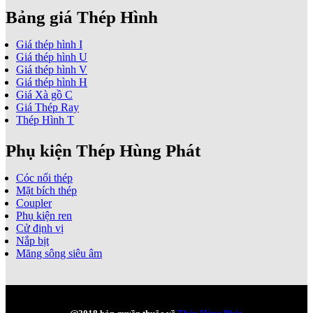
Bảng giá Thép Hình
Giá thép hình I
Giá thép hình U
Giá thép hình V
Giá thép hình H
Giá Xà gồ C
Giá Thép Ray
Thép Hình T
Phụ kiện Thép Hùng Phát
Cóc nối thép
Mặt bích thép
Coupler
Phụ kiện ren
Cử định vị
Nắp bịt
Măng sông siêu âm