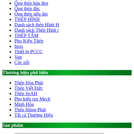
Ống thép hàn đen
Ống thép đúc
Ống thép siêu âm
THÉP HÌNH
Danh sách thép Hình H
Danh sách Thép Hình i
THÉP TẤM
Phụ Kiện Thép
Inox
Thiết bị PCCC
Van
Cóc nối
Thương hiệu phổ biến
Thép Hòa Phát
Thép Việt Đức
Thép SeAH
Phụ kiên ren Mech
Minh Hòa
Thép Hùng Phát
Tất cả Thương Hiệu
Sản phẩm