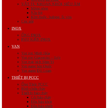
VẬT TƯ KHOAN NHỒI, SIÊU ÂM
Măng sông
Nắp bịt
Kẽm buộc, bulong, ốc viss
Cóc nối
INOX
ỐNG INOX
PHỤ KIỆN INOX
VAN
Van ren Minh Hòa
Van ren Giacomini – Italy
Van mặt bích Shin Yi
Van gang hàn Quốc
Van gang Đài Loan
THIẾT BỊ PCCC
Ống Thép PCCC
Bình chữa cháy
Thiết bị báo cháy
Còi báo cháy
Đầu báo khói
Đầu báo nhiệt