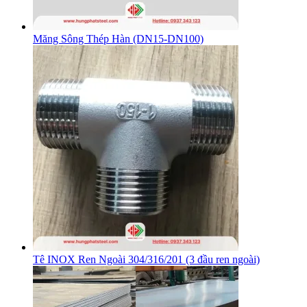
Măng Sông Thép Hàn (DN15-DN100)
Tê INOX Ren Ngoài 304/316/201 (3 đầu ren ngoài)