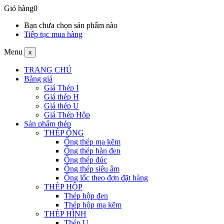
Giỏ hàng
0
Bạn chưa chọn sản phẩm nào
Tiếp tục mua hàng
Menu
x
TRANG CHỦ
Bảng giá
Giá Thép I
Giá thép H
Giá thép U
Giá Thép Hộp
Sản phẩm thép
THÉP ỐNG
Ống thép mạ kẽm
Ống thép hàn đen
Ống thép đúc
Ống thép siêu âm
Ống lốc theo đơn đặt hàng
THÉP HỘP
Thép hộp đen
Thép hộp mạ kẽm
THÉP HÌNH
Thép U