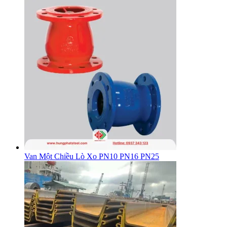
Van Một Chiều Lò Xo PN10 PN16 PN25