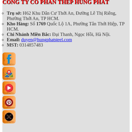
CÔNG TY CỔ PHẦN THÉP HÙNG PHÁT
Trụ sở:
H62 Khu Dân Cư Thới An, Đường Lê Thị Riêng,
Phường Thới An, TP HCM.
Kho Hàng:
Số
1769
Quốc Lộ 1A, Phường Tân Thới Hiệp, TP
HCM.
Chi Nhánh Miền Bắc:
Đại Thanh, Ngọc Hồi, Hà Nội.
Email:
duyen@hungphatsteel.com
MST:
0314857483