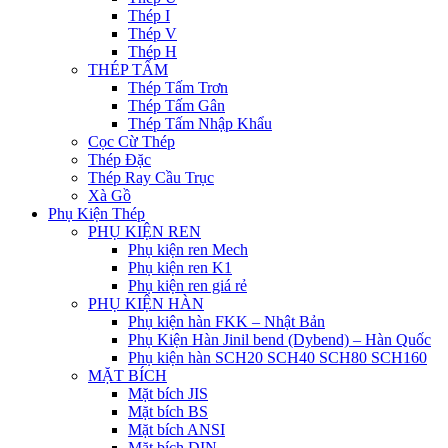
Thép I
Thép V
Thép H
THÉP TẤM
Thép Tấm Trơn
Thép Tấm Gân
Thép Tấm Nhập Khẩu
Cọc Cừ Thép
Thép Đặc
Thép Ray Cầu Trục
Xà Gồ
Phụ Kiện Thép
PHỤ KIỆN REN
Phụ kiện ren Mech
Phụ kiện ren K1
Phụ kiện ren giá rẻ
PHỤ KIỆN HÀN
Phụ kiện hàn FKK – Nhật Bản
Phụ Kiện Hàn Jinil bend (Dybend) – Hàn Quốc
Phụ kiện hàn SCH20 SCH40 SCH80 SCH160
MẶT BÍCH
Mặt bích JIS
Mặt bích BS
Mặt bích ANSI
Mặt bích DIN