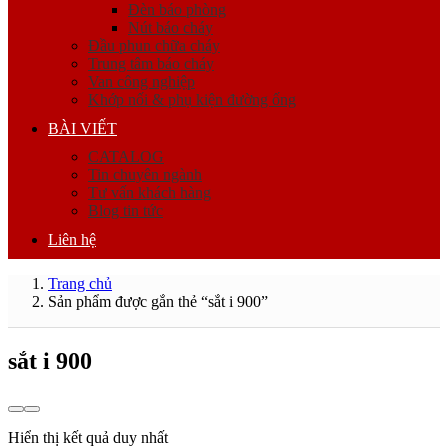
Đèn báo phòng
Nút báo cháy
Đầu phun chữa cháy
Trung tâm báo cháy
Van công nghiệp
Khớp nối & phụ kiện đường ống
BÀI VIẾT
CATALOG
Tin chuyên ngành
Tư vấn khách hàng
Blog tin tức
Liên hệ
Trang chủ
Sản phẩm được gắn thẻ “sắt i 900”
sắt i 900
Hiển thị kết quả duy nhất