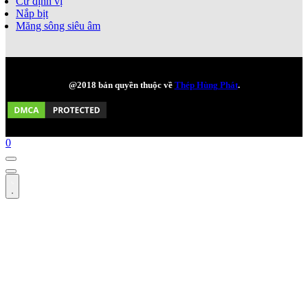
Cử định vị
Nắp bịt
Măng sông siêu âm
@2018 bản quyền thuộc về
Thép Hùng Phát
.
0