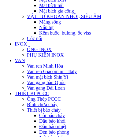
Mặt bích mù
Mặt bích gia công
VẬT TƯ KHOAN NHỒI, SIÊU ÂM
Măng sông
Nắp bịt
Kẽm buộc, bulong, ốc viss
Cóc nối
INOX
ỐNG INOX
PHỤ KIỆN INOX
VAN
Van ren Minh Hòa
Van ren Giacomini – Italy
Van mặt bích Shin Yi
Van gang hàn Quốc
Van gang Đài Loan
THIẾT BỊ PCCC
Ống Thép PCCC
Bình chữa cháy
Thiết bị báo cháy
Còi báo cháy
Đầu báo khói
Đầu báo nhiệt
Đèn báo phòng