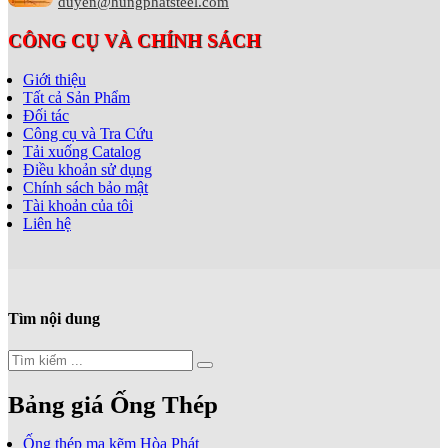
duyen@hungphatsteel.com
CÔNG CỤ VÀ CHÍNH SÁCH
Giới thiệu
Tất cả Sản Phẩm
Đối tác
Công cụ và Tra Cứu
Tải xuống Catalog
Điều khoản sử dụng
Chính sách bảo mật
Tài khoản của tôi
Liên hệ
Tìm nội dung
Bảng giá Ống Thép
Ống thép mạ kẽm Hòa Phát