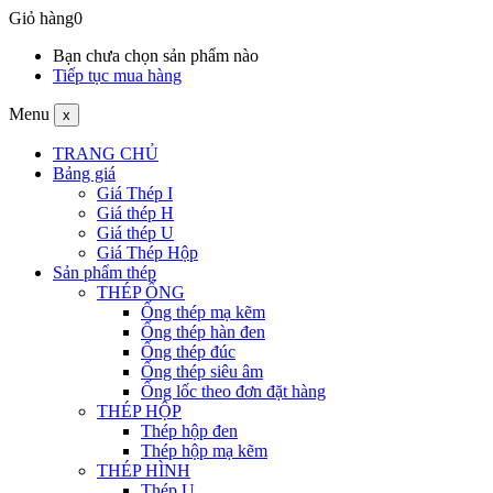
Giỏ hàng
0
Bạn chưa chọn sản phẩm nào
Tiếp tục mua hàng
Menu
x
TRANG CHỦ
Bảng giá
Giá Thép I
Giá thép H
Giá thép U
Giá Thép Hộp
Sản phẩm thép
THÉP ỐNG
Ống thép mạ kẽm
Ống thép hàn đen
Ống thép đúc
Ống thép siêu âm
Ống lốc theo đơn đặt hàng
THÉP HỘP
Thép hộp đen
Thép hộp mạ kẽm
THÉP HÌNH
Thép U