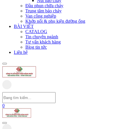
Nút báo cháy
Đầu phun chữa cháy
Trung tâm báo cháy
Van công nghiệp
Khớp nối & phụ kiện đường ống
BÀI VIẾT
CATALOG
Tin chuyên ngành
Tư vấn khách hàng
Blog tin tức
Liên hệ
0