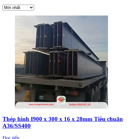
Thép hình I900 x 300 x 16 x 28mm Tiêu chuẩn
A36/SS400
Đọc tiếp