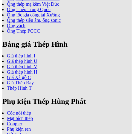
Ống thép mạ kẽm Việt Đức
Ống Thép Trung Quốc
Ống lốc gia công tại Xưởng
Ống thép siêu âm, ống sonic
Ống vách
Ống Thép PCCC
Bảng giá Thép Hình
Giá thép hình I
Giá thép hình U
Giá thép hình V
Giá thép hình H
Giá Xà gồ C
Giá Thép Ray
Thép Hình T
Phụ kiện Thép Hùng Phát
Cóc nối thép
Mặt bích thép
Coupler
Phụ kiện ren