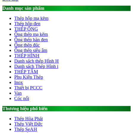
Danh mục sản phẩm
Thép hộp mạ kẽm
Thép hộp đen
THÉP ỐNG
Ống thép mạ kẽm
Ống thép hàn đen
Ống thép đúc
Ống thép siêu âm
THÉP HÌNH
Danh sách thép Hình H
Danh sách Thép Hình i
THÉP TẤM
Phụ Kiện Thép
Inox
Thiết bị PCCC
Van
Cóc nối
Thương hiệu phổ biến
Thép Hòa Phát
Thép Việt Đức
Thép SeAH