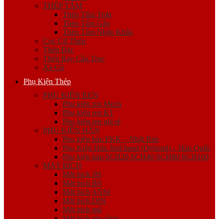
THÉP TẤM
Thép Tấm Trơn
Thép Tấm Gân
Thép Tấm Nhập Khẩu
Cọc Cừ Thép
Thép Đặc
Thép Ray Cầu Trục
Xà Gồ
Phụ Kiện Thép
PHỤ KIỆN REN
Phụ kiện ren Mech
Phụ kiện ren K1
Phụ kiện ren giá rẻ
PHỤ KIỆN HÀN
Phụ kiện hàn FKK – Nhật Bản
Phụ Kiện Hàn Jinil bend (Dybend) – Hàn Quốc
Phụ kiện hàn SCH20 SCH40 SCH80 SCH160
MẶT BÍCH
Mặt bích JIS
Mặt bích BS
Mặt bích ANSI
Mặt bích DIN
Mặt bích mù
Mặt bích gia công