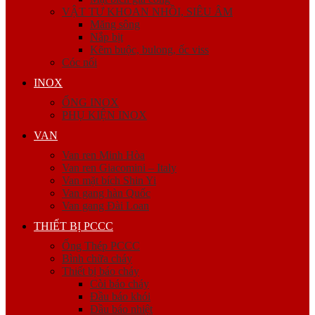
VẬT TƯ KHOAN NHỒI, SIÊU ÂM
Măng sông
Nắp bịt
Kẽm buộc, bulong, ốc viss
Cóc nối
INOX
ỐNG INOX
PHỤ KIỆN INOX
VAN
Van ren Minh Hòa
Van ren Giacomini – Italy
Van mặt bích Shin Yi
Van gang hàn Quốc
Van gang Đài Loan
THIẾT BỊ PCCC
Ống Thép PCCC
Bình chữa cháy
Thiết bị báo cháy
Còi báo cháy
Đầu báo khói
Đầu báo nhiệt