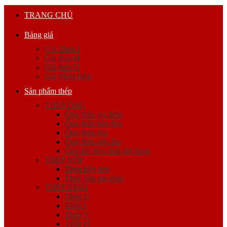
TRANG CHỦ
Bảng giá
Giá Thép I
Giá thép H
Giá thép U
Giá Thép Hộp
Sản phẩm thép
THÉP ỐNG
Ống thép mạ kẽm
Ống thép hàn đen
Ống thép đúc
Ống thép siêu âm
Ống lốc theo đơn đặt hàng
THÉP HỘP
Thép hộp đen
Thép hộp mạ kẽm
THÉP HÌNH
Thép U
Thép I
Thép V
Thép H