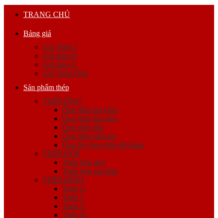
TRANG CHỦ
Bảng giá
Giá Thép I
Giá thép H
Giá thép U
Giá Thép Hộp
Sản phẩm thép
THÉP ỐNG
Ống thép mạ kẽm
Ống thép hàn đen
Ống thép đúc
Ống thép siêu âm
Ống lốc theo đơn đặt hàng
THÉP HỘP
Thép hộp đen
Thép hộp mạ kẽm
THÉP HÌNH
Thép U
Thép I
Thép V
Thép H