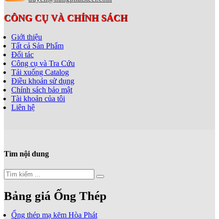
CÔNG CỤ VÀ CHÍNH SÁCH
Giới thiệu
Tất cả Sản Phẩm
Đối tác
Công cụ và Tra Cứu
Tải xuống Catalog
Điều khoản sử dụng
Chính sách bảo mật
Tài khoản của tôi
Liên hệ
Tìm nội dung
Bảng giá Ống Thép
Ống thép mạ kẽm Hòa Phát