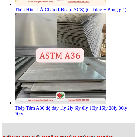
Thép Hình I Á Châu (I-Beam ACS) (Catalog + Bảng giá)
Thép Tấm A36 độ dày 1ly 2ly 6ly 8ly 10ly 16ly 20ly 30ly
50ly