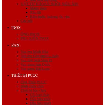
VẬT TƯ KHOAN NHỒI, SIÊU ÂM
Măng sông
Nắp bịt
Kẽm buộc, bulong, ốc viss
Cóc nối
INOX
ỐNG INOX
PHỤ KIỆN INOX
VAN
Van ren Minh Hòa
Van ren Giacomini – Italy
Van mặt bích Shin Yi
Van gang hàn Quốc
Van gang Đài Loan
THIẾT BỊ PCCC
Ống Thép PCCC
Bình chữa cháy
Thiết bị báo cháy
Còi báo cháy
Đầu báo khói
Đầu báo nhiệt