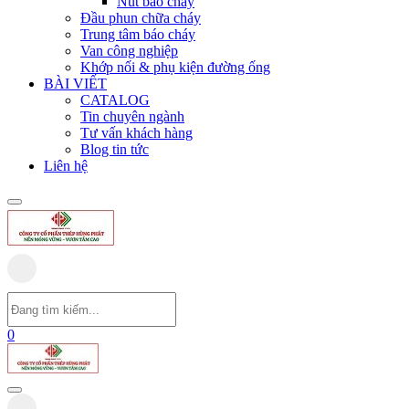
Nút báo cháy
Đầu phun chữa cháy
Trung tâm báo cháy
Van công nghiệp
Khớp nối & phụ kiện đường ống
BÀI VIẾT
CATALOG
Tin chuyên ngành
Tư vấn khách hàng
Blog tin tức
Liên hệ
0