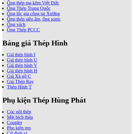
Ống thép mạ kẽm Việt Đức
Ống Thép Trung Quốc
Ống lốc gia công tại Xưởng
Ống thép siêu âm, ống sonic
Ống vách
Ống Thép PCCC
Bảng giá Thép Hình
Giá thép hình I
Giá thép hình U
Giá thép hình V
Giá thép hình H
Giá Xà gồ C
Giá Thép Ray
Thép Hình T
Phụ kiện Thép Hùng Phát
Cóc nối thép
Mặt bích thép
Coupler
Phụ kiện ren
Cử định vị