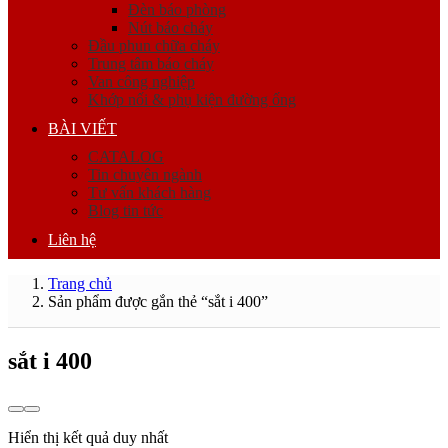
Đèn báo phòng
Nút báo cháy
Đầu phun chữa cháy
Trung tâm báo cháy
Van công nghiệp
Khớp nối & phụ kiện đường ống
BÀI VIẾT
CATALOG
Tin chuyên ngành
Tư vấn khách hàng
Blog tin tức
Liên hệ
Trang chủ
Sản phẩm được gắn thẻ “sắt i 400”
sắt i 400
Hiển thị kết quả duy nhất