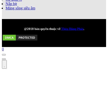
Nắp bịt
Măng sông siêu âm
@2018 bản quyền thuộc về
Thép Hùng Phát
.
0