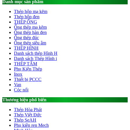
Danh mục sản phẩm
Thép hộp mạ kẽm
Thép hộp đen
THÉP ỐNG
Ống thép mạ kẽm
Ống thép hàn đen
Ống thép đúc
Ống thép siêu âm
THÉP HÌNH
Danh sách thép Hình H
Danh sách Thép Hình i
THÉP TẤM
Phụ Kiện Thép
Inox
Thiết bị PCCC
Van
Cóc nối
Thương hiệu phổ biến
Thép Hòa Phát
Thép Việt Đức
Thép SeAH
Phụ kiên ren Mech