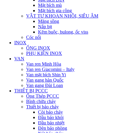
Mặt bích mù
Mặt bích gia công
VẬT TƯ KHOAN NHỒI, SIÊU ÂM
Măng sông
Nắp bịt
Kẽm buộc, bulong, ốc viss
Cóc nối
INOX
ỐNG INOX
PHỤ KIỆN INOX
VAN
Van ren Minh Hòa
Van ren Giacomini – Italy
Van mặt bích Shin Yi
Van gang hàn Quốc
Van gang Đài Loan
THIẾT BỊ PCCC
Ống Thép PCCC
Bình chữa cháy
Thiết bị báo cháy
Còi báo cháy
Đầu báo khói
Đầu báo nhiệt
Đèn báo phòng