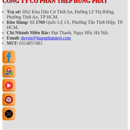
CÔNG TY CỔ PHẦN THÉP HÙNG PHÁT
Trụ sở:
H62 Khu Dân Cư Thới An, Đường Lê Thị Riêng,
Phường Thới An, TP HCM.
Kho Hàng:
Số
1769
Quốc Lộ 1A, Phường Tân Thới Hiệp, TP
HCM.
Chi Nhánh Miền Bắc:
Đại Thanh, Ngọc Hồi, Hà Nội.
Email:
duyen@hungphatsteel.com
MST:
0314857483