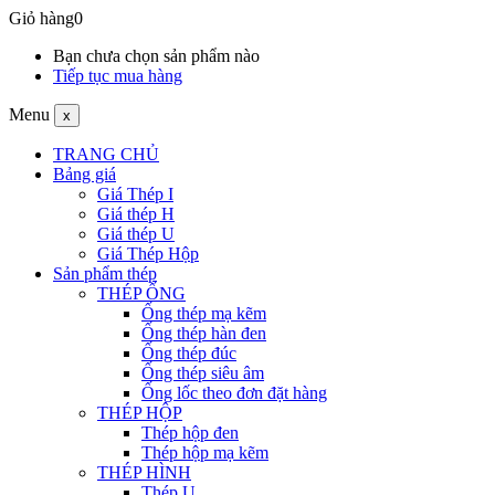
Giỏ hàng
0
Bạn chưa chọn sản phẩm nào
Tiếp tục mua hàng
Menu
x
TRANG CHỦ
Bảng giá
Giá Thép I
Giá thép H
Giá thép U
Giá Thép Hộp
Sản phẩm thép
THÉP ỐNG
Ống thép mạ kẽm
Ống thép hàn đen
Ống thép đúc
Ống thép siêu âm
Ống lốc theo đơn đặt hàng
THÉP HỘP
Thép hộp đen
Thép hộp mạ kẽm
THÉP HÌNH
Thép U