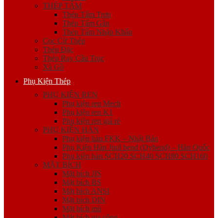
THÉP TẤM
Thép Tấm Trơn
Thép Tấm Gân
Thép Tấm Nhập Khẩu
Cọc Cừ Thép
Thép Đặc
Thép Ray Cầu Trục
Xà Gồ
Phụ Kiện Thép
PHỤ KIỆN REN
Phụ kiện ren Mech
Phụ kiện ren K1
Phụ kiện ren giá rẻ
PHỤ KIỆN HÀN
Phụ kiện hàn FKK – Nhật Bản
Phụ Kiện Hàn Jinil bend (Dybend) – Hàn Quốc
Phụ kiện hàn SCH20 SCH40 SCH80 SCH160
MẶT BÍCH
Mặt bích JIS
Mặt bích BS
Mặt bích ANSI
Mặt bích DIN
Mặt bích mù
Mặt bích gia công