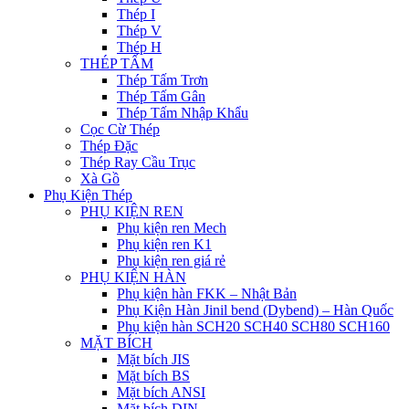
Thép I
Thép V
Thép H
THÉP TẤM
Thép Tấm Trơn
Thép Tấm Gân
Thép Tấm Nhập Khẩu
Cọc Cừ Thép
Thép Đặc
Thép Ray Cầu Trục
Xà Gồ
Phụ Kiện Thép
PHỤ KIỆN REN
Phụ kiện ren Mech
Phụ kiện ren K1
Phụ kiện ren giá rẻ
PHỤ KIỆN HÀN
Phụ kiện hàn FKK – Nhật Bản
Phụ Kiện Hàn Jinil bend (Dybend) – Hàn Quốc
Phụ kiện hàn SCH20 SCH40 SCH80 SCH160
MẶT BÍCH
Mặt bích JIS
Mặt bích BS
Mặt bích ANSI
Mặt bích DIN